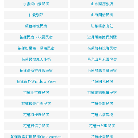
水雲鄉山景民宿
山水商務旅店
仁愛別館
山海閑情民宿
藍色海悅民宿
紅葉溫泉山莊
花蓮民宿～牧雲民宿
近月旭海渡假別墅
花蓮如果海．星海民宿
花蓮加勒比海民宿
花蓮民宿嵐天小築
星光山月禾園悅舍
花蓮法斯特渡假民宿
花蓮晨風星語民宿
花蓮窗外Window View
花蓮國光民宿
花蓮比拉迦民宿
花蓮戀戀楓情民宿
花蓮藍天白雲民宿
花蓮金都民宿
花蓮海邊邊民宿
花蓮六福客棧
花蓮風信子民宿
花蓮卡布里民宿
花蓮歐客莊園民宿Oak garden
花蓮綠宿民宿