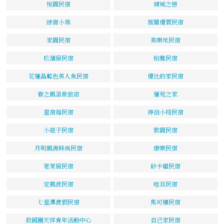
悅園民宿
傾城之戀
綠窗小築
薇閣優質民宿
家園民宿
美樂地民宿
松蒲居民宿
柏雅民宿
花蓮晶藍色美人魚民宿
優比的家民宿
春之風溫泉旅店
蓮苑之家
星宿海民宿
停泊小棧民宿
小瓶子民宿
紫園民宿
月明風清時尚民宿
康樂民宿
荖萊居民宿
砂卡礑民宿
定風波民宿
哇旦民宿
七星潭渡假民宿
馬可樓民宿
救國團天祥青年活動中心
自己家民宿