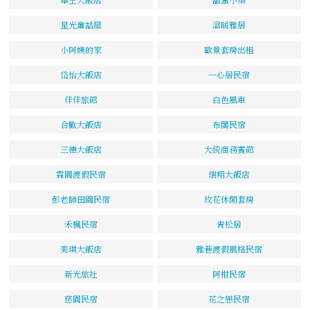
星光童話屋
溫暖雅居
小阿姨的家
歐景套房出租
岱怡大飯店
一心居民宿
佳佳旅館
白色風車
合歡大飯店
布閣民宿
三德大飯店
大統商務賓館
霖園渡假民宿
瑞翔大飯店
彭老師田園民宿
玫花休閒套房
禾楓民宿
青松居
美琪大飯店
雅巷渡假風格民宿
新光旅社
阿柑民宿
慈園民宿
花之戀民宿