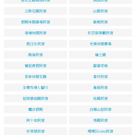
立群花園民宿
山郡民宿
假期休閒廣場民宿
歐鄉民宿
南埔休閒民宿
松芸居景觀民宿
凱汶生民宿
光華休閒農場
戲海民宿
檜之園
蓮莊渡假民宿
甜蜜家庭
茗新休閒花園
香村民宿
全豐牧場七腳川
喬居民宿
莊稼厝田園民宿
桔園民宿
魔法假期
白楊山莊民宿
阿土伯民宿
築園民宿
好萊屋民宿
嘎嘎Home民宿