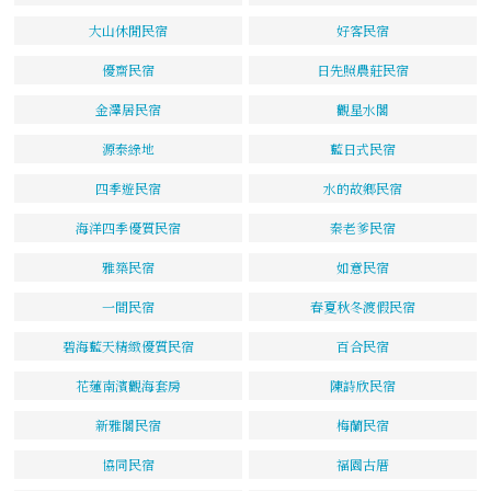
大山休閒民宿
好客民宿
優齋民宿
日先照農莊民宿
金澤居民宿
觀星水閣
源泰綠地
藍日式民宿
四季遊民宿
水的故鄉民宿
海洋四季優質民宿
秦老爹民宿
雅築民宿
如意民宿
一間民宿
春夏秋冬渡假民宿
碧海藍天精緻優質民宿
百合民宿
花蓮南濱觀海套房
陳詩欣民宿
新雅閣民宿
梅蘭民宿
協同民宿
福園古厝