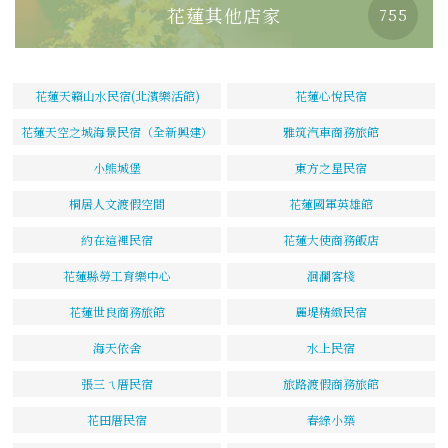
花蓮其他店家
755
花蓮天籟山水民宿(北濱樂活館)
花蓮心悅民宿
花蓮天空之城海景民宿（全新興建）
雅筑汽車商務旅館
小熊城堡
東方之星民宿
桐居人文渡假空間
花蓮國軍英雄館
約在這裡民宿
花蓮大使商務飯店
花蓮縣勞工育樂中心
洄瀾客棧
花蓮世良商務旅館
麗堤精緻民宿
海天依舍
水上民宿
張三ㄟ厝民宿
旅路渡假商務旅館
花田厝民宿
春綠小築