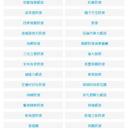
亞都海景飯店
松露民宿
溫家堡民宿
橘子天空民宿
四季微風民宿
雲宿
逍遙居透天民宿
冠倫汽車大飯店
伯爵民宿
黑膠民宿音樂餐廳
三友之屋民宿
福大旅館
來來我家民宿
長聖榮園民宿
福隆大飯店
青葉旅館
花蓮好好玩民宿
瑛瑛的秘密花園
向晴民宿
非凡假期大飯店
馨憶精緻民宿
發達飯店
新城堡民宿
敦煌之旅民宿
菩提園
英園民宿