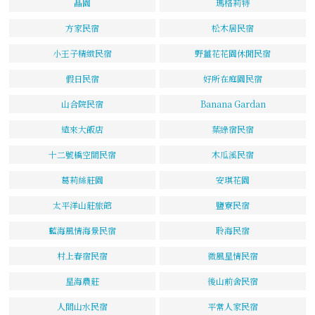
晶園
瑪格莉特
方家民宿
松木居民宿
小王子精緻民宿
野薑花花園休閒民宿
假日民宿
好所在庭園民宿
山合院民宿
Banana Gardan
遠來大飯店
葉綠宿民宿
十二號橋空間民宿
木瓜溪民宿
葛莉絲莊園
安琪花園
太平洋山莊旅館
鹽寮民宿
藍海風情海景民宿
聆海民宿
村上春宿民宿
微風星情民宿
星海農莊
後山前舍民宿
人間山水民宿
平常人家民宿