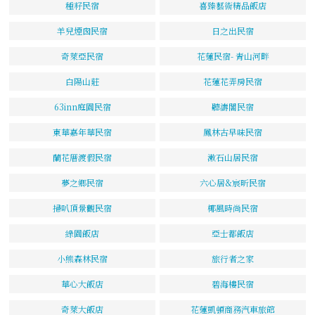
種籽民宿
喜臻藝術精品飯店
羊兒煙囪民宿
日之出民宿
奇萊亞民宿
花蓮民宿- 青山河畔
白陽山莊
花蓮花弄房民宿
63inn庭園民宿
聽濤閣民宿
東華嘉年華民宿
鳳林古早味民宿
蘭花厝渡假民宿
漱石山居民宿
夢之鄉民宿
六心居&宸昕民宿
掃叭頂景觀民宿
椰風時尚民宿
綠園飯店
亞士都飯店
小熊森林民宿
旅行者之家
華心大飯店
碧海樓民宿
奇萊大飯店
花蓮凱頓商務汽車旅館