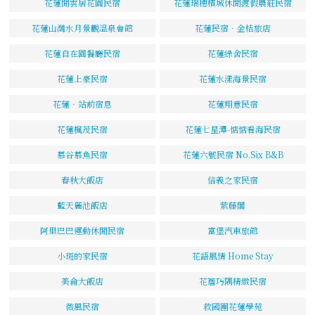
花蓮閒雲居花園民宿
花蓮瑞穗檳城休閒渡假農莊民宿
花蓮山灣水月景觀溫泉會館
花蓮民宿．金桔旅店
花蓮自在園餐廳民宿
花蓮綠舍民宿
花蓮上豪民宿
花蓮水漾海景民宿
花蓮‧站前宿息
花蓮翔意民宿
花蓮楓茂民宿
花蓮七星潭-惦惦看海民宿
慕谷慕魚民宿
花蓮六號民宿 No.Six B&B
春秋大飯店
信義之家民宿
藍天麗池飯店
紫藤閣
阿里巴巴運動休閒民宿
富堡汽車旅館
小斑的家民宿
花語風情 Home Stay
美侖大飯店
花簷巧隅精緻民宿
微風民宿
救國團花蓮學苑