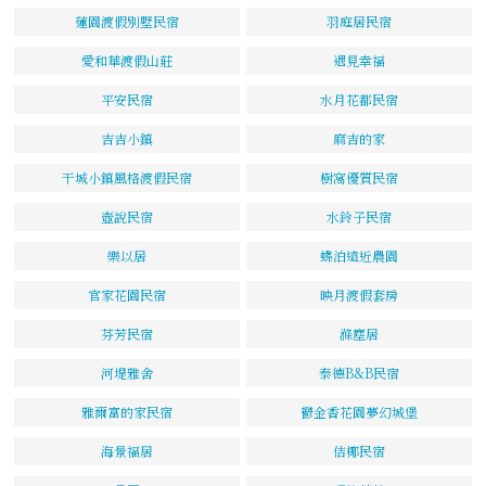
蓮園渡假別墅民宿
羽庭居民宿
愛和華渡假山莊
遇見幸福
平安民宿
水月花都民宿
吉吉小鎮
麻吉的家
干城小鎮風格渡假民宿
樹窩優質民宿
壺說民宿
水鈴子民宿
樂以居
蝶泊遠近農園
官家花園民宿
映月渡假套房
芬芳民宿
滌塵居
河堤雅舍
泰德B&B民宿
雅爾富的家民宿
鬱金香花園夢幻城堡
海景福居
佶椰民宿