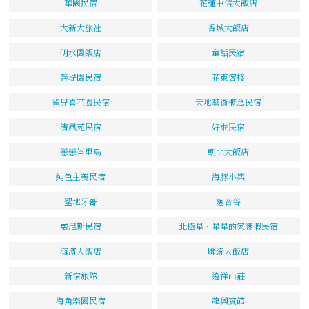
華園民宿
花蓮中信大飯店
大新大旅社
香城大飯店
明水園飯店
童話民宿
菩堤園民宿
花東客棧
雀兒喜花園民宿
天地藝術概念民宿
清風苑民宿
好來民宿
戀戀峇里島
朝北大飯店
純色主義民宿
海豚小築
聖地牙哥
迴音谷
威尼斯民宿
北極星．星星的家渡假民宿
海濱大飯店
聯統大飯店
新宿旅館
逸祥山莊
海角樂園民宿
龍興賓館