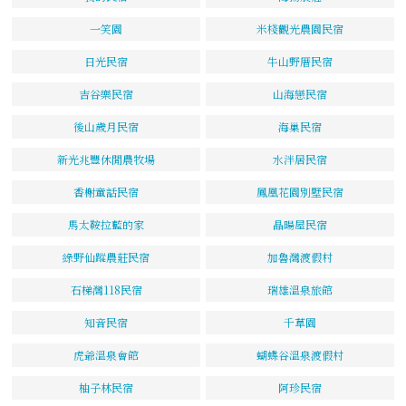
一笑園
米棧觀光農園民宿
日光民宿
牛山野厝民宿
吉谷樂民宿
山海戀民宿
後山歲月民宿
海巢民宿
新光兆豐休閒農牧場
水泮居民宿
香榭童話民宿
鳳凰花園別墅民宿
馬太鞍拉藍的家
晶暘屋民宿
綠野仙蹤農莊民宿
加魯灣渡假村
石梯灣118民宿
瑞雄溫泉旅館
知音民宿
千草園
虎爺溫泉會館
蝴蝶谷溫泉渡假村
柚子林民宿
阿珍民宿