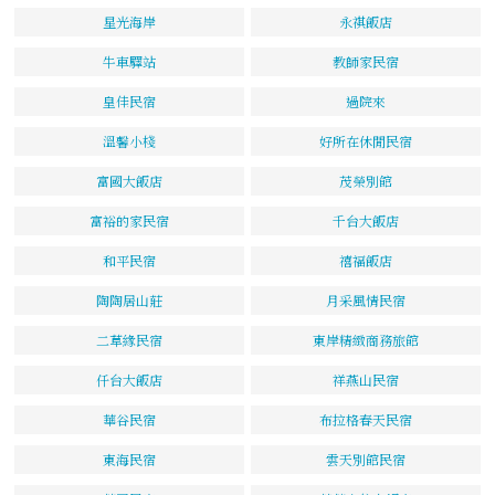
星光海岸
永祺飯店
牛車驛站
教師家民宿
皇佳民宿
過院來
溫馨小棧
好所在休閒民宿
富國大飯店
茂榮別館
富裕的家民宿
千台大飯店
和平民宿
禧福飯店
陶陶居山莊
月采風情民宿
二草緣民宿
東岸精緻商務旅館
仟台大飯店
祥燕山民宿
華谷民宿
布拉格春天民宿
東海民宿
雲天別館民宿