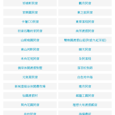
祁楨軒民宿
觀月民宿
家樂園民宿
東之旅民宿
卡蓮CO民宿
東里客棧民宿
初音石雕的家民宿
尚芳渡假民宿
山緹庭園民宿
雙橡園渡假山莊(附設九虹茶莊)
青山河畔民宿
晴天民宿
未央花苑民宿
全民客棧
倆呆休閒渡假別墅
落羽松別館
元氣屋民宿
白色地中海
新城堡縱谷休閒農牧場
邀月民宿
怡園渡假村
越牆工園民宿
莫內花園民宿
理想大地渡假飯店
我的民宿
海揚農莊