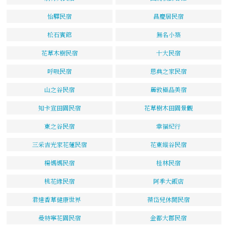
怡驛民宿
昌慶居民宿
松石賓館
無名小築
花草木樹民宿
十大民宿
呼吸民宿
恩典之家民宿
山之谷民宿
麗敦極品美宿
知卡宣田園民宿
花草樹木田園景觀
東之谷民宿
幸福紀行
三采吉光家花蓮民宿
花東縱谷民宿
楊媽媽民宿
桂林民宿
桃花緣民宿
阿季大飯店
君達香草健康世界
葆岱兒休閒民宿
曼特寧花園民宿
金都大郡民宿