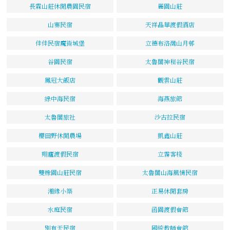
長霖山莊休閒農園民宿
麗園山莊
山寨民宿
天祥晶華渡假酒店
佳佳民宿魔術城堡
立德布洛灣山月邨
谷園民宿
太魯閣神秘谷民宿
鳳冠大飯店
觀雲山莊
綠中海民宿
海燕旅館
太魯閣旅社
沙古拉民宿
櫻田野休閒農場
凱鑫山莊
翔廬渡假民宿
立霧客棧
雙橡園山莊民宿
太魯閣山海風情民宿
湘緣小築
正易休閒套房
水庭民宿
函園渡假會館
別有天民宿
國統教師會館