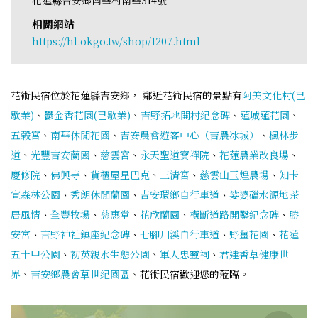
相關網站
https://hl.okgo.tw/shop/1207.html
花術民宿位於花蓮縣吉安鄉， 鄰近花術民宿的景點有
阿美文化村(已
歇業)
、
鬱金香花園(已歇業)
、
吉野拓地開村紀念碑
、
蓮城蓮花園
、
五榖宮
、
南華休閒花園
、
吉安農會遊客中心（吉農冰城）
、
楓林步
道
、
光豐吉安蘭園
、
慈雲宮
、
永天聖道寶禪院
、
花蓮農業改良場
、
慶修院
、
佛興寺
、
貨櫃屋星巴克
、
三清宮
、
慈雲山玉煌農場
、
知卡
宣森林公園
、
秀朗休閒蘭園
、
吉安環鄉自行車道
、
娑婆礑水源地茶
居風情
、
全豐牧場
、
慈惠堂
、
花欣蘭園
、
橫斷道路開鑿紀念碑
、
勝
安宮
、
吉野神社鎮座紀念碑
、
七腳川溪自行車道
、
野薑花園
、
花蓮
五十甲公園
、
初英親水生態公園
、
軍人忠靈祠
、
君達香草健康世
界
、
吉安鄉農會草世紀園區
、花術民宿歡迎您的蒞臨。