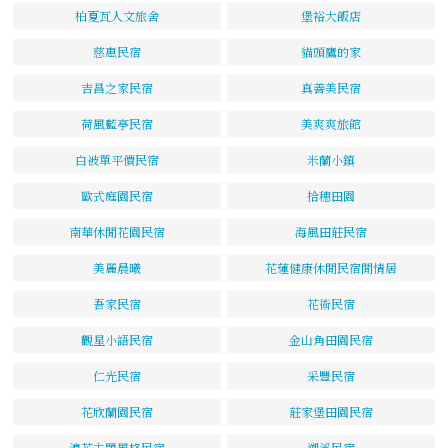
柏夏瓦人文旅舍
堡裕大飯店
慈惠民宿
貓頭鷹的家
吉昌之家民宿
真善美民宿
荷風藍亭民宿
美爽爽旅館
白被單平價民宿
米蘭小鎮
歐式庭園民宿
拾穗田園
南華休閒花園民宿
海風田莊民宿
美麗晨曦
花蓮健康休閒民宿閒情居
吾家民宿
花術民宿
觀星小語民宿
金山角田園民宿
仁光民宿
采豐民宿
花欣蘭園民宿
莊家堡田園民宿
浪花主題風格民宿
溯溪民宿