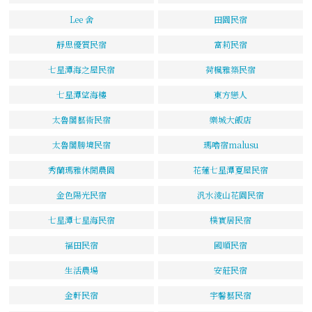
Lee 舍
田園民宿
靜思優質民宿
富莉民宿
七星潭海之屋民宿
荷楓雅築民宿
七星潭望海樓
東方戀人
太魯閣藝術民宿
樂城大飯店
太魯閣勝境民宿
瑪嚕宿malusu
秀蘭瑪雅休閒農園
花蓮七星潭夏屋民宿
金色陽光民宿
汎水淩山花園民宿
七星潭七星海民宿
樸實居民宿
福田民宿
國順民宿
生活農場
安莊民宿
金軒民宿
宇馨藝民宿