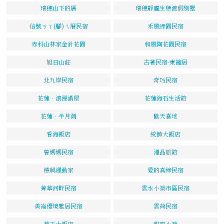
瑞穗山下的厝
瑞穗靜廬生態渡假別墅
信號ㄎㄚ(腳)ㄟ厝民宿
禾風綠園民宿
赤科山林家金針花園
和風陶花園民宿
旭日山莊
古著民宿-東籬居
北九岸民宿
奇巧民宿
花蓮‧浪漫滿屋
花蓮海石生活館
花蓮‧半月灣
歡天喜地
看海飯店
統帥大飯店
曾媽媽民宿
湘品旅館
德興運動家
愛的真締民宿
菁華河畔民宿
雲水小築市區民宿
美崙優境雅居民宿
雲荷民宿
華王大飯店
甜蜜小築