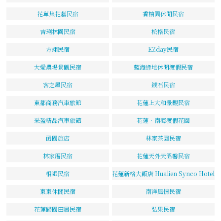
花草集花藝民宿
香柚園休閒民宿
吉琍林園民宿
松格民宿
方翊民宿
EZday民宿
大愛農場景觀民宿
藍海綠地休閒渡假民宿
客之屋民宿
鏷石民宿
東都商務汽車旅館
花蓮上大和景觀民宿
采盈精品汽車旅館
花蓮‧南海渡假花園
函園旅店
林家茶園民宿
林家厝民宿
花蓮天外天溫馨民宿
相遇民宿
花蓮新格大飯店 Hualien Synco Hotel
東東休閒民宿
南洋風情民宿
花蓮歸園田居民宿
弘果民宿