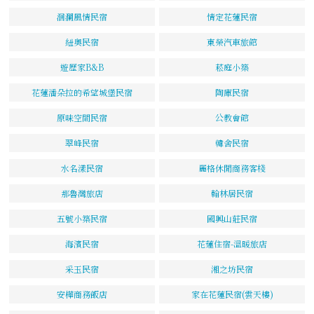
洄瀾風情民宿
情定花蓮民宿
紐奧民宿
東榮汽車旅館
遊歷家B&B
菘庭小築
花蓮潘朵拉的希望城堡民宿
陶庫民宿
原味空間民宿
公教會館
翠峰民宿
韓舍民宿
水名漾民宿
麗格休閒商務客棧
那魯灣旅店
翰林居民宿
五號小築民宿
國興山莊民宿
海濱民宿
花蓮住宿-溫暖旅店
采玉民宿
湘之坊民宿
安樺商務飯店
家在花蓮民宿(雲天樓)