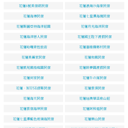
花蓮6號美宿館民宿
花蓮浪淘沙海景民宿
花蓮海傳民宿
花蓮七星潭海灣民宿
花蓮斯圖亞特海洋莊園
花蓮月光海洋民宿
花蓮海洋戀人民宿
花蓮國王陛下渡假民宿
花蓮哈囉背包旅店
花蓮塞維爾鄉村民宿
花蓮美麗家民宿
花蓮和風民宿
花蓮凱苑風格庭園民宿
花蓮耕夢園渡假民宿
花蓮何家民宿
花蓮牛の窩民宿
花蓮‧MUSE繆斯民宿
花蓮雲頂民宿
花蓮海天民宿
花蓮紐澳華溫泉山莊
花蓮雲宿海岸民宿
花蓮阿桃姐民宿
花蓮七星潭藍色玻璃海民宿
花蓮樂山民宿