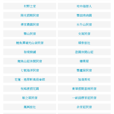
村野之家
地中海戀人
陽光假期民宿
豐田肯納園
傅家農園民宿
水牛山民宿
豐山民宿
女窩民宿
鯉魚潭瑚光山舍民宿
順泰旅社
發現樹湖
澄園休閒山莊
鯉魚山莊休閒民宿
糖果屋
七號海洋民宿
豐廬居民宿
花蓮‧逸翠軒高級會館
加南美地
悅庭渡假花園
東華假期套房民宿
敏之屋民宿
一畝田廖家莊民宿
鳳興旅社
余家莊民宿