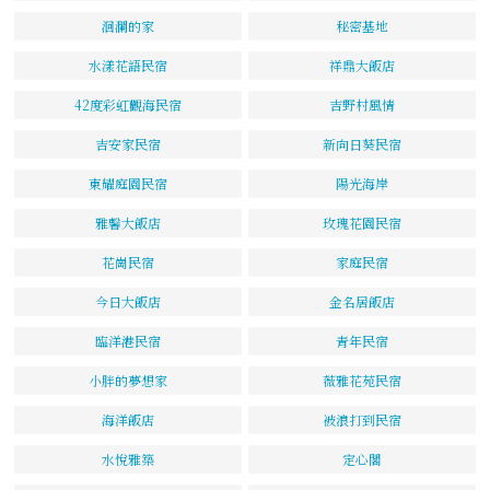
洄瀾的家
秘密基地
水漾花語民宿
祥鼎大飯店
42度彩虹觀海民宿
吉野村風情
吉安家民宿
新向日葵民宿
東耀庭園民宿
陽光海岸
雅馨大飯店
玫瑰花園民宿
花崗民宿
家庭民宿
今日大飯店
金名居飯店
臨洋港民宿
青年民宿
小胖的夢想家
薇雅花苑民宿
海洋飯店
被浪打到民宿
水悅雅築
定心閣