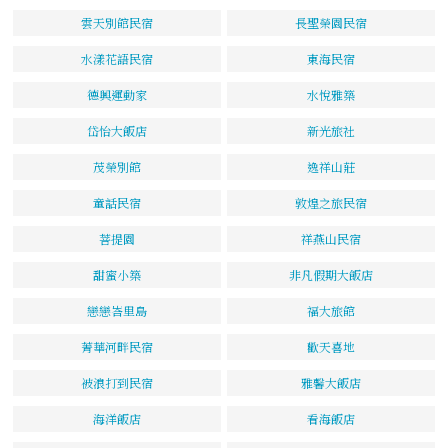
雲天別館民宿
長聖榮園民宿
水漾花語民宿
東海民宿
德興運動家
水悅雅築
岱怡大飯店
新光旅社
茂榮別館
逸祥山莊
童話民宿
敦煌之旅民宿
菩提園
祥燕山民宿
甜蜜小築
非凡假期大飯店
戀戀峇里島
福大旅館
菁華河畔民宿
歡天喜地
被浪打到民宿
雅馨大飯店
海洋飯店
看海飯店