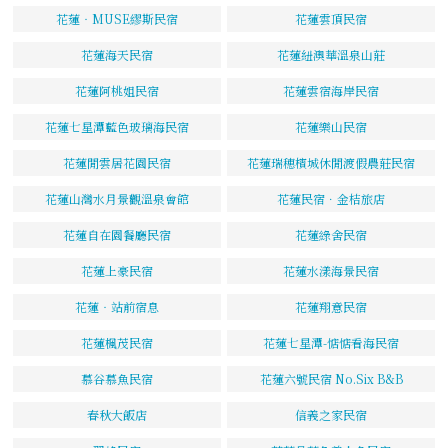
花蓮‧MUSE繆斯民宿
花蓮雲頂民宿
花蓮海天民宿
花蓮紐澳華溫泉山莊
花蓮阿桃姐民宿
花蓮雲宿海岸民宿
花蓮七星潭藍色玻璃海民宿
花蓮樂山民宿
花蓮閒雲居花園民宿
花蓮瑞穗檳城休閒渡假農莊民宿
花蓮山灣水月景觀溫泉會館
花蓮民宿．金桔旅店
花蓮自在園餐廳民宿
花蓮綠舍民宿
花蓮上豪民宿
花蓮水漾海景民宿
花蓮‧站前宿息
花蓮翔意民宿
花蓮楓茂民宿
花蓮七星潭-惦惦看海民宿
慕谷慕魚民宿
花蓮六號民宿 No.Six B&B
春秋大飯店
信義之家民宿