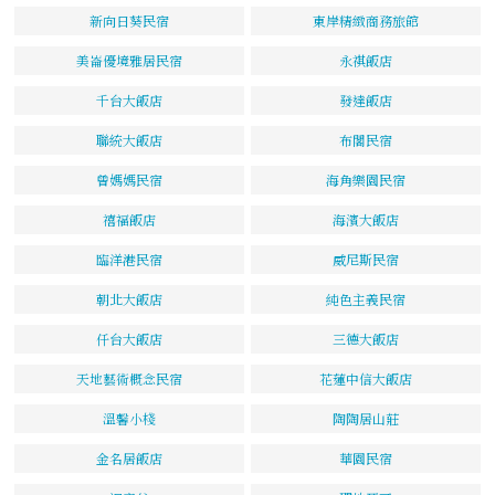
新向日葵民宿
東岸精緻商務旅館
美崙優境雅居民宿
永祺飯店
千台大飯店
發達飯店
聯統大飯店
布閣民宿
曾媽媽民宿
海角樂園民宿
禧福飯店
海濱大飯店
臨洋港民宿
威尼斯民宿
朝北大飯店
純色主義民宿
仟台大飯店
三德大飯店
天地藝術概念民宿
花蓮中信大飯店
溫馨小棧
陶陶居山莊
金名居飯店
華園民宿