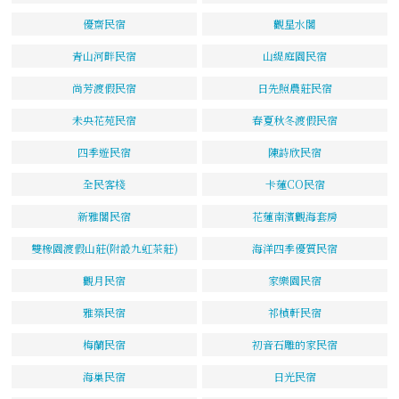
優齋民宿
觀星水閣
青山河畔民宿
山緹庭園民宿
尚芳渡假民宿
日先照農莊民宿
未央花苑民宿
春夏秋冬渡假民宿
四季遊民宿
陳詩欣民宿
全民客棧
卡蓮CO民宿
新雅閣民宿
花蓮南濱觀海套房
雙橡園渡假山莊(附設九虹茶莊)
海洋四季優質民宿
觀月民宿
家樂園民宿
雅築民宿
祁楨軒民宿
梅蘭民宿
初音石雕的家民宿
海巢民宿
日光民宿