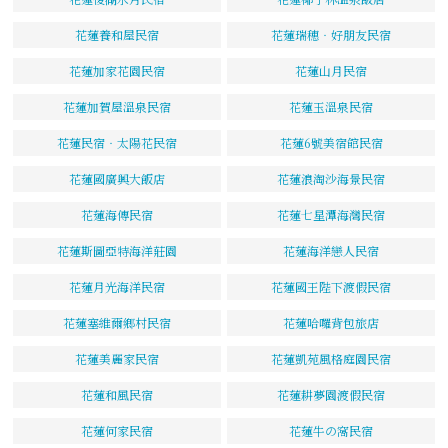
花蓮養和屋民宿
花蓮瑞穗‧好朋友民宿
花蓮加家花園民宿
花蓮山月民宿
花蓮加賀屋溫泉民宿
花蓮玉溫泉民宿
花蓮民宿‧太陽花民宿
花蓮6號美宿館民宿
花蓮國廣興大飯店
花蓮浪淘沙海景民宿
花蓮海傳民宿
花蓮七星潭海灣民宿
花蓮斯圖亞特海洋莊園
花蓮海洋戀人民宿
花蓮月光海洋民宿
花蓮國王陛下渡假民宿
花蓮塞維爾鄉村民宿
花蓮哈囉背包旅店
花蓮美麗家民宿
花蓮凱苑風格庭園民宿
花蓮和風民宿
花蓮耕夢園渡假民宿
花蓮何家民宿
花蓮牛の窩民宿