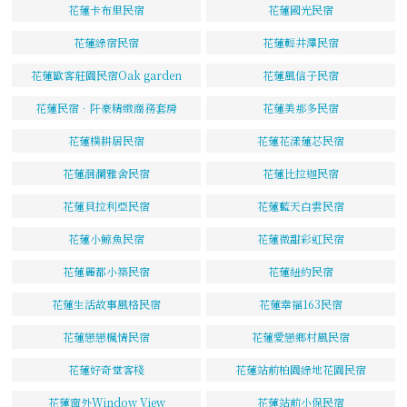
花蓮卡布里民宿
花蓮國光民宿
花蓮綠宿民宿
花蓮輕井澤民宿
花蓮歐客莊園民宿Oak garden
花蓮風信子民宿
花蓮民宿．阡豪精緻商務套房
花蓮美那多民宿
花蓮樸耕居民宿
花蓮花漾蓮芯民宿
花蓮洄瀾雅舍民宿
花蓮比拉迦民宿
花蓮貝拉利亞民宿
花蓮藍天白雲民宿
花蓮小鯨魚民宿
花蓮微甜彩虹民宿
花蓮麗都小築民宿
花蓮紐約民宿
花蓮生活故事風格民宿
花蓮幸福163民宿
花蓮戀戀楓情民宿
花蓮愛戀鄉村風民宿
花蓮好奇堂客棧
花蓮站前柏園綠地花園民宿
花蓮窗外Window View
花蓮站前小保民宿