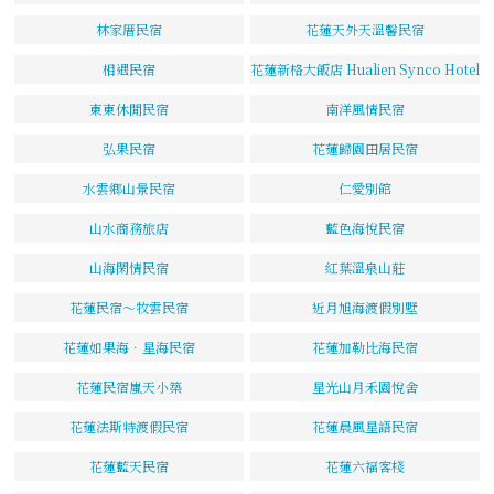
林家厝民宿
花蓮天外天溫馨民宿
相遇民宿
花蓮新格大飯店 Hualien Synco Hotel
東東休閒民宿
南洋風情民宿
弘果民宿
花蓮歸園田居民宿
水雲鄉山景民宿
仁愛別館
山水商務旅店
藍色海悅民宿
山海閑情民宿
紅葉溫泉山莊
花蓮民宿～牧雲民宿
近月旭海渡假別墅
花蓮如果海．星海民宿
花蓮加勒比海民宿
花蓮民宿嵐天小築
星光山月禾園悅舍
花蓮法斯特渡假民宿
花蓮晨風星語民宿
花蓮藍天民宿
花蓮六福客棧