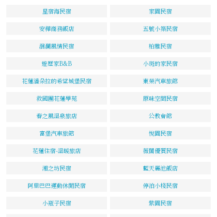
星宿海民宿
家園民宿
安樺商務飯店
五號小築民宿
洄瀾風情民宿
柏雅民宿
遊歷家B&B
小斑的家民宿
花蓮潘朵拉的希望城堡民宿
東榮汽車旅館
救國團花蓮學苑
原味空間民宿
春之風溫泉旅店
公教會館
富堡汽車旅館
悅園民宿
花蓮住宿-溫暖旅店
薇閣優質民宿
湘之坊民宿
藍天麗池飯店
阿里巴巴運動休閒民宿
停泊小棧民宿
小瓶子民宿
紫園民宿