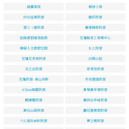
洄瀾客棧
春綠小築
約在這裡民宿
種籽民宿
張三ㄟ厝民宿
麗堤精緻民宿
旅路渡假商務旅館
花蓮縣勞工育樂中心
桐居人文渡假空間
水上民宿
花蓮花弄房民宿
白陽山莊
日之出民宿
奇萊亞民宿
花蓮民宿- 青山河畔
羊兒煙囪民宿
63inn庭園民宿
東華嘉年華民宿
聽濤閣民宿
鳳林古早味民宿
漱石山居民宿
蘭花厝渡假民宿
六心居&宸昕民宿
夢之鄉民宿