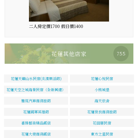
二人房定價1700 假日價1400
花蓮其他店家
755
花蓮天籟山水民宿(北濱樂活館)
花蓮心悅民宿
花蓮天空之城海景民宿（全新興建）
小熊城堡
雅筑汽車商務旅館
海天依舍
花蓮國軍英雄館
花蓮世良商務旅館
喜臻藝術精品飯店
花田厝民宿
花蓮大使商務飯店
東方之星民宿