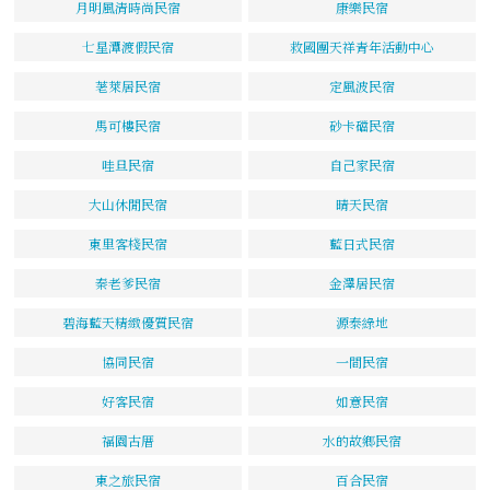
月明風清時尚民宿
康樂民宿
七星潭渡假民宿
救國團天祥青年活動中心
荖萊居民宿
定風波民宿
馬可樓民宿
砂卡礑民宿
哇旦民宿
自己家民宿
大山休閒民宿
晴天民宿
東里客棧民宿
藍日式民宿
秦老爹民宿
金澤居民宿
碧海藍天精緻優質民宿
源泰綠地
協同民宿
一間民宿
好客民宿
如意民宿
福園古厝
水的故鄉民宿
東之旅民宿
百合民宿