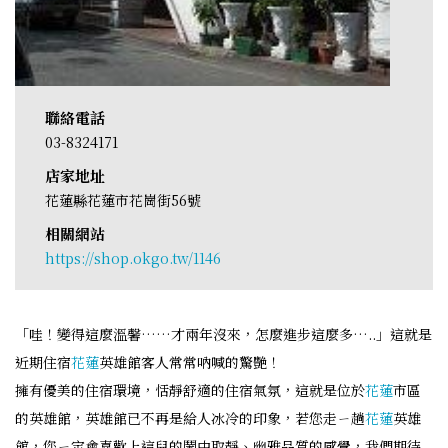
聯絡電話
03-8324171
店家地址
花蓮縣花蓮市花崗街56號
相關網站
https://shop.okgo.tw/1146
「哇！變得這麼溫馨……才兩年沒來，怎麼進步這麼多…..」這就是
近期住宿
花蓮
英雄館客人常常吶喊的驚艷！
擁有優美的住宿環境，恬靜舒適的住宿氣氛，這就是位於
花蓮
市區
的英雄館，英雄館已不再是給人冰冷的印象，若您走ㄧ趟
花蓮
英雄
館，您ㄧ定會喜歡上這兒的鬧中取靜、幽雅品質的感覺，我們期待