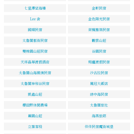
七星潭望海樓
金軒民宿
Lee 舍
金色陽光民宿
國順民宿
荷楓雅築民宿
太魯閣藝術民宿
觀雲山莊
雙橡園山莊民宿
谷園民宿
天祥晶華渡假酒店
翔廬渡假民宿
太魯閣山海風情民宿
沙古拉民宿
太魯閣神秘谷民宿
鳳冠大飯店
凱鑫山莊
綠中海民宿
櫻田野休閒農場
太魯閣旅社
麗園山莊
海燕旅館
立霧客棧
佳佳民宿魔術城堡