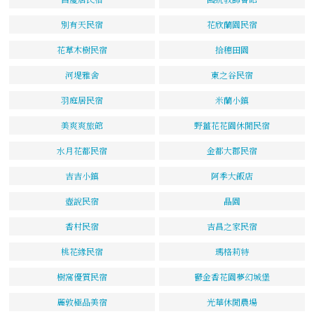
別有天民宿
花欣蘭園民宿
花草木樹民宿
拾穗田園
河堤雅舍
東之谷民宿
羽庭居民宿
米蘭小鎮
美爽爽旅館
野薑花花園休閒民宿
水月花都民宿
金都大郡民宿
吉吉小鎮
阿季大飯店
壺說民宿
晶園
香村民宿
吉昌之家民宿
桃花緣民宿
瑪格莉特
樹窩優質民宿
鬱金香花園夢幻城堡
麗敦極品美宿
光華休閒農場