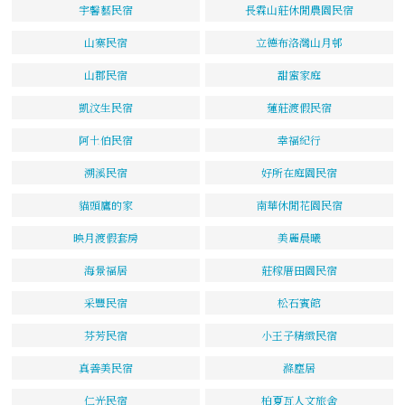
宇馨藝民宿
長霖山莊休閒農園民宿
山寨民宿
立德布洛灣山月邨
山郡民宿
甜蜜家庭
凱汶生民宿
蓮莊渡假民宿
阿土伯民宿
幸福紀行
溯溪民宿
好所在庭園民宿
貓頭鷹的家
南華休閒花園民宿
映月渡假套房
美麗晨曦
海景福居
莊稼厝田園民宿
采豐民宿
松石賓館
芬芳民宿
小王子精緻民宿
真善美民宿
滌塵居
仁光民宿
柏夏瓦人文旅舍