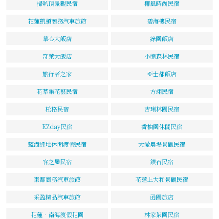
掃叭頂景觀民宿
椰風時尚民宿
花蓮凱頓商務汽車旅館
碧海樓民宿
華心大飯店
綠園飯店
奇萊大飯店
小熊森林民宿
旅行者之家
亞士都飯店
花草集花藝民宿
方翊民宿
松格民宿
吉琍林園民宿
EZday民宿
香柚園休閒民宿
藍海綠地休閒渡假民宿
大愛農場景觀民宿
客之屋民宿
鏷石民宿
東都商務汽車旅館
花蓮上大和景觀民宿
采盈精品汽車旅館
函園旅店
花蓮‧南海渡假花園
林家茶園民宿