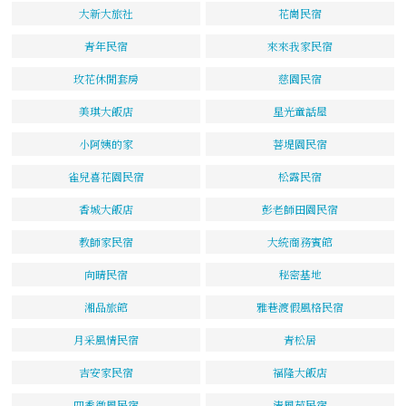
大新大旅社
花崗民宿
青年民宿
來來我家民宿
玫花休閒套房
慈園民宿
美琪大飯店
星光童話屋
小阿姨的家
菩堤園民宿
雀兒喜花園民宿
松露民宿
香城大飯店
彭老師田園民宿
教師家民宿
大統商務賓館
向晴民宿
秘密基地
湘品旅館
雅巷渡假風格民宿
月采風情民宿
青松居
吉安家民宿
福隆大飯店
四季微風民宿
清風苑民宿