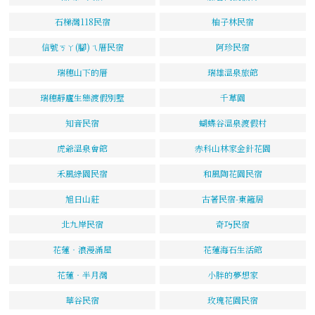
石梯灣118民宿
柚子林民宿
信號ㄎㄚ(腳)ㄟ厝民宿
阿珍民宿
瑞穗山下的厝
瑞雄溫泉旅館
瑞穗靜廬生態渡假別墅
千草園
知音民宿
蝴蝶谷溫泉渡假村
虎爺溫泉會館
赤科山林家金針花園
禾風綠園民宿
和風陶花園民宿
旭日山莊
古著民宿-東籬居
北九岸民宿
奇巧民宿
花蓮‧浪漫滿屋
花蓮海石生活館
花蓮‧半月灣
小胖的夢想家
華谷民宿
玫瑰花園民宿