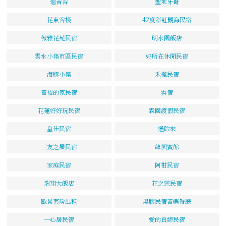
迴音谷
聖地牙哥
花東客棧
42度彩虹觀海民宿
薇雅花苑民宿
明水園飯店
雲水小築市區民宿
好所在休閒民宿
海豚小築
禾楓民宿
富裕的家民宿
雲宿
花蓮好好玩民宿
霖園渡假民宿
皇佳民宿
過院來
三友之屋民宿
龍興賓館
家庭民宿
阿柑民宿
瑞翔大飯店
花之戀民宿
歐景套房出租
黑膠民宿音樂餐廳
一心居民宿
愛的真締民宿