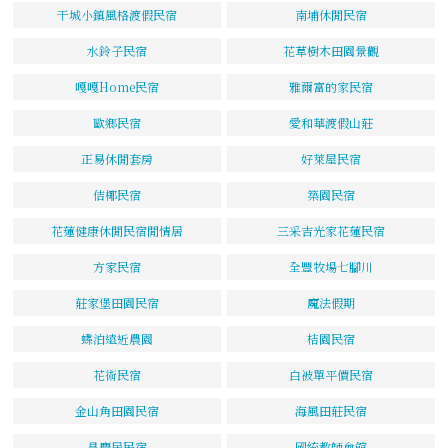
干城小鎮風格渡假民宿
南埔休閒民宿
水鈴子民宿
花草樹木田園景觀
嘎嘎Home民宿
雅爾富的家民宿
歐鄉民宿
愛和華渡假山莊
正易休閒套房
好萊屋民宿
佶椰民宿
築園民宿
花蓮健康休閒民宿閒情居
三采吉光家花蓮民宿
方家民宿
全豐牧場七腳川
莊家堡田園民宿
魔法假期
蝶泊遠近農園
桔園民宿
花術民宿
白被單平價民宿
金山角田園民宿
海風田莊民宿
昌慶居民宿
國統教師會館