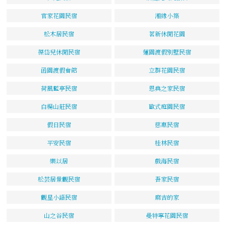
官家花園民宿
湘緣小築
松木居民宿
茗新休閒花園
葆岱兒休閒民宿
蓮園渡假別墅民宿
函園渡假會館
立群花園民宿
荷風藍亭民宿
恩典之家民宿
白楊山莊民宿
歐式庭園民宿
假日民宿
慈惠民宿
平安民宿
桂林民宿
樂以居
戲海民宿
松芸居景觀民宿
吾家民宿
觀星小語民宿
麻吉的家
山之谷民宿
曼特寧花園民宿