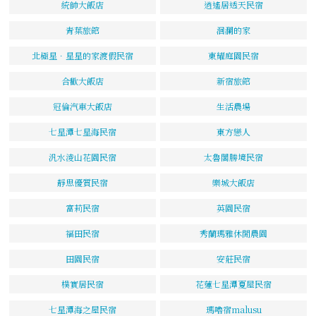
統帥大飯店
逍遙居透天民宿
青葉旅館
洄瀾的家
北極星．星星的家渡假民宿
東耀庭園民宿
合歡大飯店
新宿旅館
冠倫汽車大飯店
生活農場
七星潭七星海民宿
東方戀人
汎水淩山花園民宿
太魯閣勝境民宿
靜思優質民宿
樂城大飯店
富莉民宿
英園民宿
福田民宿
秀蘭瑪雅休閒農園
田園民宿
安莊民宿
樸實居民宿
花蓮七星潭夏屋民宿
七星潭海之屋民宿
瑪嚕宿malusu