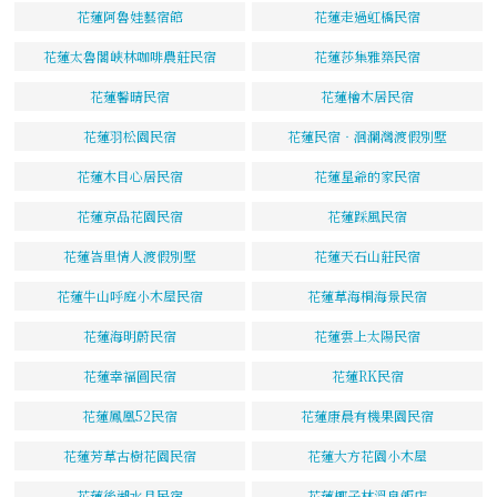
花蓮阿魯娃藝宿館
花蓮走過虹橋民宿
花蓮太魯閣峽林咖啡農莊民宿
花蓮莎集雅築民宿
花蓮馨晴民宿
花蓮檜木居民宿
花蓮羽松園民宿
花蓮民宿‧洄瀾灣渡假別墅
花蓮木目心居民宿
花蓮星爺的家民宿
花蓮京品花園民宿
花蓮踩風民宿
花蓮峇里情人渡假別墅
花蓮天石山莊民宿
花蓮牛山呼庭小木屋民宿
花蓮草海桐海景民宿
花蓮海明蔚民宿
花蓮雲上太陽民宿
花蓮幸福圓民宿
花蓮RK民宿
花蓮鳳凰52民宿
花蓮康晨有機果園民宿
花蓮芳草古樹花園民宿
花蓮大方花園小木屋
花蓮後湖水月民宿
花蓮椰子林溫泉飯店