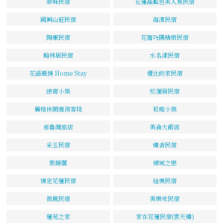
翠峰民宿
花蓮晶藍色美人魚民宿
國興山莊民宿
海濱民宿
陶庫民宿
花簷巧隅精緻民宿
翰林居民宿
水名漾民宿
花語風情 Home Stay
優比的家民宿
綠窗小築
松蒲居民宿
麗格休閒商務客棧
菘庭小築
那魯灣旅店
美侖大飯店
采玉民宿
韓舍民宿
紫藤閣
傾城之戀
情定花蓮民宿
紐奧民宿
微風民宿
美樂地民宿
蓮苑之家
家在花蓮民宿(雲天樓)