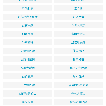
溫暖雅居
定心閣
布拉格春天民宿
好來民宿
雲荷民宿
今日大飯店
伯爵民宿
富國大飯店
牛車驛站
溫家堡民宿
新城堡民宿
佳佳旅館
吉野村風情
和平民宿
祥鼎大飯店
橘子天空民宿
白色風車
陽光海岸
二草緣民宿
瑛瑛的秘密花園
亞都海景飯店
華王大飯店
星光海岸
馨憶精緻民宿