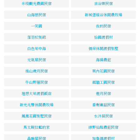
米棧觀光農園民宿
吉谷樂民宿
山海戀民宿
新城堡縱谷休閒農牧場
一笑園
我的民宿
落羽松別館
怡園渡假村
白色地中海
倆呆休閒渡假別墅
元氣屋民宿
海揚農莊
後山歲月民宿
莫內花園民宿
牛山野厝民宿
越牆工園民宿
理想大地渡假飯店
邀月民宿
新光兆豐休閒農牧場
香榭童話民宿
鳳凰花園別墅民宿
水泮居民宿
馬太鞍拉藍的家
綠野仙蹤農莊民宿
晶暘屋民宿
加魯灣渡假村