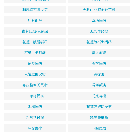
和風陶花園民宿
赤科山林家金針花園
旭日山莊
奇巧民宿
古著民宿-東籬居
北九岸民宿
花蓮‧浪漫滿屋
花蓮海石生活館
花蓮‧半月灣
福大旅館
伯爵民宿
雲荷民宿
東耀庭園民宿
菩提園
布拉格春天民宿
看海飯店
二草緣民宿
花東客棧
禾楓民宿
花蓮好好玩民宿
新城堡民宿
戀戀峇里島
星光海岸
向晴民宿