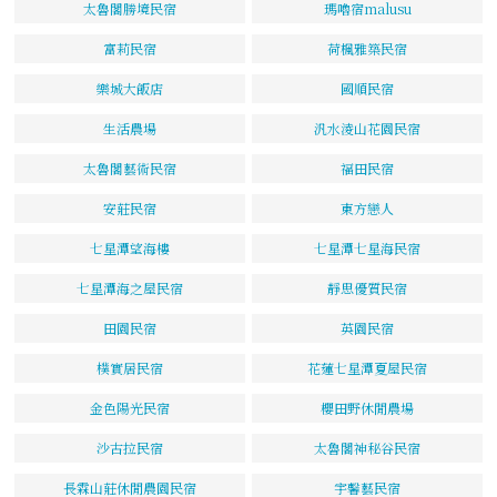
太魯閣勝境民宿
瑪嚕宿malusu
富莉民宿
荷楓雅築民宿
樂城大飯店
國順民宿
生活農場
汎水淩山花園民宿
太魯閣藝術民宿
福田民宿
安莊民宿
東方戀人
七星潭望海樓
七星潭七星海民宿
七星潭海之屋民宿
靜思優質民宿
田園民宿
英園民宿
樸實居民宿
花蓮七星潭夏屋民宿
金色陽光民宿
櫻田野休閒農場
沙古拉民宿
太魯閣神秘谷民宿
長霖山莊休閒農園民宿
宇馨藝民宿