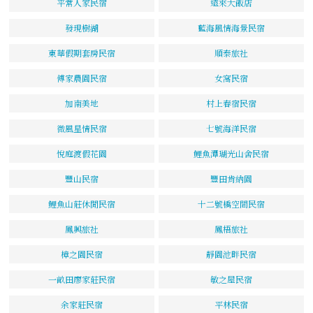
平常人家民宿
遠來大飯店
發現樹湖
藍海風情海景民宿
東華假期套房民宿
順泰旅社
傅家農園民宿
女窩民宿
加南美地
村上春宿民宿
微風星情民宿
七號海洋民宿
悅庭渡假花園
鯉魚潭瑚光山舍民宿
豐山民宿
豐田肯納園
鯉魚山莊休閒民宿
十二號橋空間民宿
鳳興旅社
鳳梧旅社
樟之園民宿
靜園池畔民宿
一畝田廖家莊民宿
敏之屋民宿
余家莊民宿
平林民宿