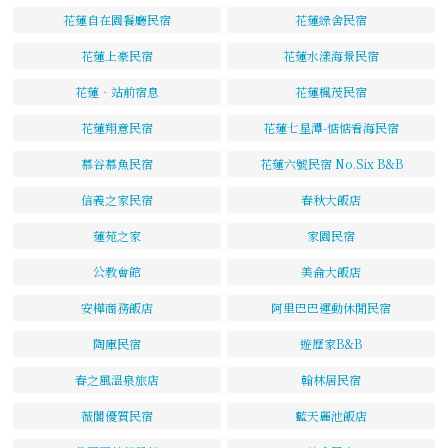
花蓮自在園餐廳民宿
花蓮綠舍民宿
花蓮上豪民宿
花蓮水漾海景民宿
花蓮‧站前宿息
花蓮楓茂民宿
花蓮翔意民宿
花蓮七星潭-惦惦看海民宿
慕谷慕魚民宿
花蓮六號民宿 No.Six B&B
信義之家民宿
春秋大飯店
蓮苑之家
家園民宿
公教會館
美侖大飯店
安樺商務飯店
阿里巴巴運動休閒民宿
陶庫民宿
遊歷家B&B
春之風溫泉旅店
翰林居民宿
薇閣優質民宿
藍天麗池飯店