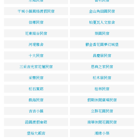
干城小鎮風格渡假民宿
金山角田園民宿
佶椰民宿
柏夏瓦人文旅舍
花東縱谷民宿
築園民宿
河堤雅舍
鬱金香花園夢幻城堡
十大民宿
昌慶居民宿
三采吉光家花蓮民宿
恩典之家民宿
采豐民宿
松木居民宿
松石賓館
桂林民宿
戲海民宿
假期休閒廣場民宿
吉吉小鎮
立群花園民宿
函園渡假會館
南華休閒花園民宿
堡裕大飯店
湘緣小築