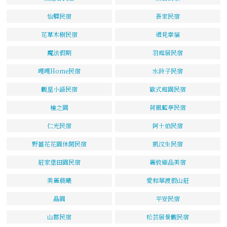
怡驛民宿
吾家民宿
花草木樹民宿
遇見幸福
魔法假期
羽庭居民宿
嘎嘎Home民宿
水鈴子民宿
觀星小語民宿
歐式庭園民宿
檜之園
荷風藍亭民宿
仁光民宿
阿土伯民宿
野薑花花園休閒民宿
凱汶生民宿
莊家堡田園民宿
麗敦極品美宿
美麗晨曦
愛和華渡假山莊
晶園
平安民宿
山郡民宿
松芸居景觀民宿