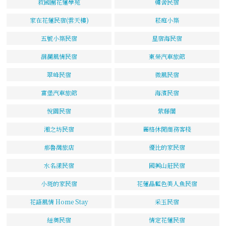
救國團花蓮學苑
韓舍民宿
家在花蓮民宿(雲天樓)
菘庭小築
五號小築民宿
星宿海民宿
洄瀾風情民宿
東榮汽車旅館
翠峰民宿
微風民宿
富堡汽車旅館
海濱民宿
悅園民宿
紫藤閣
湘之坊民宿
麗格休閒商務客棧
那魯灣旅店
優比的家民宿
水名漾民宿
國興山莊民宿
小斑的家民宿
花蓮晶藍色美人魚民宿
花語風情 Home Stay
采玉民宿
紐奧民宿
情定花蓮民宿