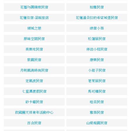
花簷巧隅精緻民宿
柏雅民宿
花蓮住宿-溫暖旅店
花蓮潘朵拉的希望城堡民宿
傾城之戀
綠窗小築
原味空間民宿
松蒲居民宿
美樂地民宿
停泊小棧民宿
紫園民宿
康樂民宿
月明風清時尚民宿
小瓶子民宿
定風波民宿
荖萊居民宿
七星潭渡假民宿
馬可樓民宿
砂卡礑民宿
哇旦民宿
救國團天祥青年活動中心
雅築民宿
百合民宿
山緹庭園民宿