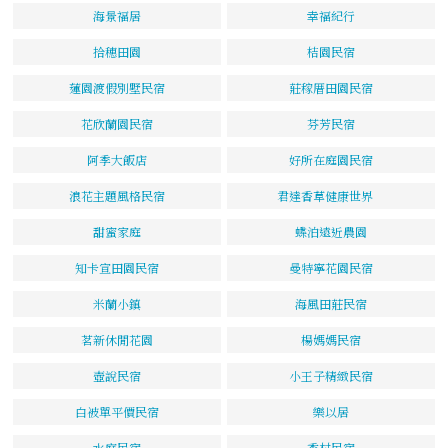
海景福居
幸福紀行
拾穗田園
桔園民宿
蓮園渡假別墅民宿
莊稼厝田園民宿
花欣蘭園民宿
芬芳民宿
阿季大飯店
好所在庭園民宿
浪花主題風格民宿
君達香草健康世界
甜蜜家庭
蝶泊遠近農園
知卡宣田園民宿
曼特寧花園民宿
米蘭小鎮
海風田莊民宿
茗新休閒花園
楊媽媽民宿
壺說民宿
小王子精緻民宿
白被單平價民宿
樂以居
水庭民宿
香村民宿