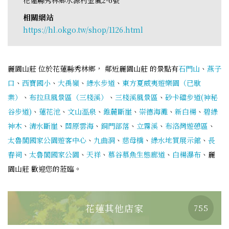
相關網站
https://hl.okgo.tw/shop/1126.html
麗園山莊 位於花蓮縣秀林鄉， 鄰近麗園山莊 的景點有
石門山
、
燕子
口
、
西寶國小
、
大禹嶺
、
綠水步道
、
東方夏威夷遊樂園（已歇
業）
、
布拉旦風景區（三棧溪）
、
三棧溪風景區
、
砂卡礑步道(神秘
谷步道)
、
蓮花池
、
文山溫泉
、
錐麓斷崖
、
崇德海灘
、
新白楊
、
碧綠
神木
、
清水斷崖
、
關原雲海
、
銅門部落
、
立霧溪
、
布洛灣遊憩區
、
太魯閣國家公園遊客中心
、
九曲洞
、
慈母橋
、
綠水地質展示館
、
長
春祠
、
太魯閣國家公園
、
天祥
、
慕谷慕魚生態廊道
、
白楊瀑布
、麗
園山莊 歡迎您的蒞臨。
花蓮其他店家
755