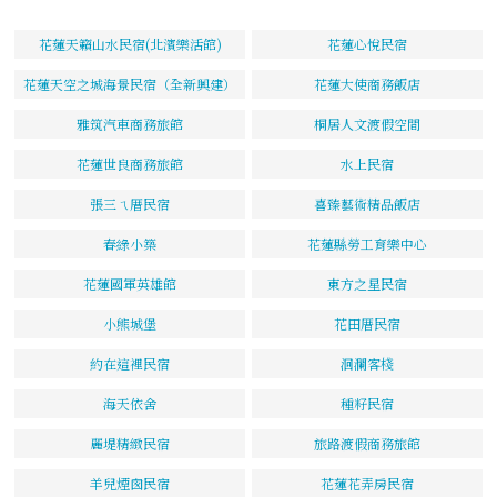
花蓮天籟山水民宿(北濱樂活館)
花蓮心悅民宿
花蓮天空之城海景民宿（全新興建）
花蓮大使商務飯店
雅筑汽車商務旅館
桐居人文渡假空間
花蓮世良商務旅館
水上民宿
張三ㄟ厝民宿
喜臻藝術精品飯店
春綠小築
花蓮縣勞工育樂中心
花蓮國軍英雄館
東方之星民宿
小熊城堡
花田厝民宿
約在這裡民宿
洄瀾客棧
海天依舍
種籽民宿
麗堤精緻民宿
旅路渡假商務旅館
羊兒煙囪民宿
花蓮花弄房民宿