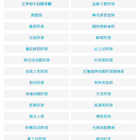
花草樹木田園景觀
金都大郡民宿
滌塵居
映月渡假套房
喬居民宿
國統教師會館
花術民宿
歐鄉民宿
蓮莊渡假民宿
山之谷民宿
葆岱兒休閒民宿
好萊屋民宿
吉昌之家民宿
花蓮健康休閒民宿閒情居
假日民宿
美爽爽旅館
南埔休閒民宿
方家民宿
慈惠民宿
真善美民宿
無名小築
瑪格莉特
泰德B&B民宿
光華休閒農場
東之谷民宿
麻吉的家