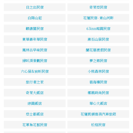
日之出民宿
奇萊亞民宿
白陽山莊
花蓮民宿- 青山河畔
聽濤閣民宿
63inn庭園民宿
東華嘉年華民宿
漱石山居民宿
鳳林古早味民宿
蘭花厝渡假民宿
掃叭頂景觀民宿
夢之鄉民宿
六心居&宸昕民宿
小熊森林民宿
旅行者之家
碧海樓民宿
奇萊大飯店
椰風時尚民宿
綠園飯店
華心大飯店
亞士都飯店
花蓮凱頓商務汽車旅館
花草集花藝民宿
松格民宿