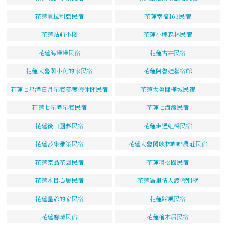
花蓮貝拉利亞民宿
花蓮幸福163民宿
花蓮站前小棧
花蓮小熊森林民宿
花蓮海邊邊民宿
花蓮古井民宿
花蓮太魯閣小魚的家民宿
花蓮阿魯娃藝宿館
花蓮七星潭日月星海濱渡假休閒民宿
花蓮太魯閣樺城民宿
花蓮七星潭星海民宿
花蓮七海灣民宿
花蓮後山圓夢民宿
花蓮走過虹橋民宿
花蓮莎集雅築民宿
花蓮太魯閣峽林咖啡農莊民宿
花蓮京品花園民宿
花蓮羽松園民宿
花蓮木目心居民宿
花蓮峇里情人渡假別墅
花蓮星爺的家民宿
花蓮踩風民宿
花蓮馨晴民宿
花蓮檜木居民宿