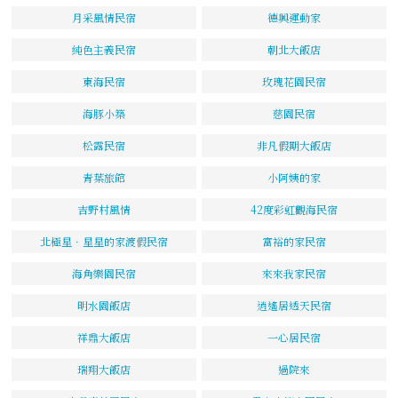
月采風情民宿
德興運動家
純色主義民宿
朝北大飯店
東海民宿
玫瑰花園民宿
海豚小築
慈園民宿
松露民宿
非凡假期大飯店
青葉旅館
小阿姨的家
吉野村風情
42度彩虹觀海民宿
北極星．星星的家渡假民宿
富裕的家民宿
海角樂園民宿
來來我家民宿
明水園飯店
逍遙居透天民宿
祥鼎大飯店
一心居民宿
瑞翔大飯店
過院來