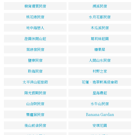
樹窩優質民宿
溯溪民宿
桃花緣民宿
水月花都民宿
地中海戀人
木瓜溪民宿
澄園休閒山莊
葛莉絲莊園
葉綠宿民宿
糖果屋
鹽寮民宿
人間山水民宿
聆海民宿
村野之家
太平洋山莊旅館
花蓮‧逸翠軒高級會館
陽光假期民宿
星海農莊
山合院民宿
水牛山民宿
豐廬居民宿
Banana Gardan
後山前舍民宿
安琪花園