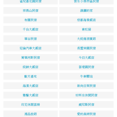
雀兒喜花園民宿
雲水小築市區民宿
祥燕山民宿
洄瀾的家
布閣民宿
亞都海景飯店
千台大飯店
青松居
華谷民宿
大統商務賓館
冠倫汽車大飯店
長聖榮園民宿
菁華河畔民宿
今日大飯店
統帥大飯店
菩堤園民宿
歡天喜地
牛車驛站
海濱大飯店
新向日葵民宿
雅馨大飯店
好所在休閒民宿
玫花休閒套房
威尼斯民宿
湘品旅館
愛的真締民宿