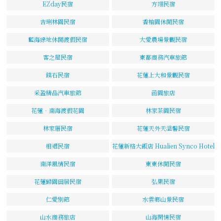
EZday民宿
方翊民宿
吉琍林園民宿
香柚園休閒民宿
藍海綠地休閒渡假民宿
大愛農場景觀民宿
客之屋民宿
東都商務汽車旅館
鏷石民宿
花蓮上大和景觀民宿
采盈精品汽車旅館
函園旅店
花蓮‧南海渡假花園
林家茶園民宿
林家厝民宿
花蓮天外天溫馨民宿
相遇民宿
花蓮新格大飯店 Hualien Synco Hotel
南洋風情民宿
東東休閒民宿
花蓮歸園田居民宿
弘果民宿
仁愛別館
水雲鄉山景民宿
山水商務旅店
山海閑情民宿