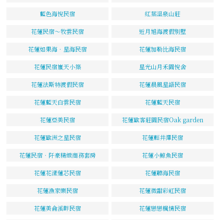
藍色海悅民宿
紅葉溫泉山莊
花蓮民宿～牧雲民宿
近月旭海渡假別墅
花蓮如果海．星海民宿
花蓮加勒比海民宿
花蓮民宿嵐天小築
星光山月禾園悅舍
花蓮法斯特渡假民宿
花蓮晨風星語民宿
花蓮藍天白雲民宿
花蓮藍天民宿
花蓮亞美民宿
花蓮歐客莊園民宿Oak garden
花蓮歐洲之星民宿
花蓮輕井澤民宿
花蓮民宿．阡豪精緻商務套房
花蓮小鯨魚民宿
花蓮花漾蓮芯民宿
花蓮聽海民宿
花蓮漁家樂民宿
花蓮微甜彩虹民宿
花蓮美侖溪畔民宿
花蓮戀戀楓情民宿