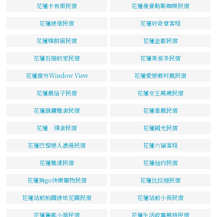
花蓮卡布里民宿
花蓮曼普勒斯咖啡民宿
花蓮綠宿民宿
花蓮好奇堂客棧
花蓮樸耕居民宿
花蓮金都民宿
花蓮石頭的家民宿
花蓮美那多民宿
花蓮窗外Window View
花蓮愛戀鄉村風民宿
花蓮風信子民宿
花蓮女王萬歲民宿
花蓮洄瀾雅舍民宿
花蓮香風民宿
花蓮‧璞舍民宿
花蓮國光民宿
花蓮巴黎戀人浪漫民宿
花蓮六福客棧
花蓮雅漾民宿
花蓮紐約民宿
花蓮狗go快樂寵物民宿
花蓮比拉迦民宿
花蓮站前柏園綠地花園民宿
花蓮站前小保民宿
花蓮麗都小築民宿
花蓮生活故事風格民宿