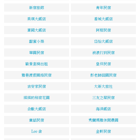
新宿旅館
青年民宿
美琪大飯店
香城大飯店
富國大飯店
阿柑民宿
甜蜜小築
岱怡大飯店
華園民宿
被浪打到民宿
歐景套房出租
皇佳民宿
雅巷渡假風格民宿
彭老師田園民宿
吉安家民宿
大新大旅社
瑛瑛的秘密花園
三友之屋民宿
合歡大飯店
海洋飯店
童話民宿
秀蘭瑪雅休閒農園
Lee 舍
金軒民宿