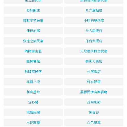
發達飯店
星光童話屋
薇雅花苑民宿
小胖的夢想家
佳佳旅館
金名居飯店
敦煌之旅民宿
仟台大飯店
陶陶居山莊
天地藝術概念民宿
龍興賓館
聯統大飯店
教師家民宿
永祺飯店
溫馨小棧
好來民宿
秘密基地
黑膠民宿音樂餐廳
定心閣
茂榮別館
家庭民宿
迴音谷
水悅雅築
白色風車