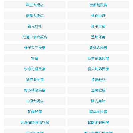
華王大飯店
清風苑民宿
福隆大飯店
逸祥山莊
新光旅社
和平民宿
花蓮中信大飯店
聖地牙哥
橘子天空民宿
曾媽媽民宿
雲宿
四季微風民宿
水漾花語民宿
雲天別館民宿
溫家堡民宿
禧福飯店
馨憶精緻民宿
溫暖雅居
三德大飯店
陽光海岸
花崗民宿
臨洋港民宿
東岸精緻商務旅館
霖園渡假民宿
花之戀民宿
美崙優境雅居民宿