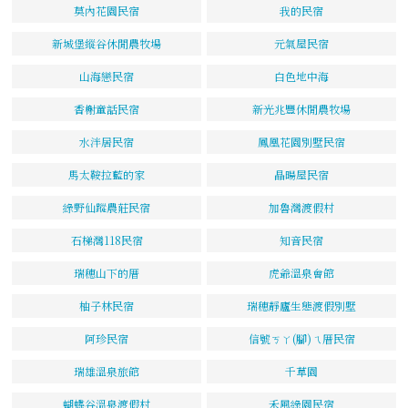
莫內花園民宿
我的民宿
新城堡縱谷休閒農牧場
元氣屋民宿
山海戀民宿
白色地中海
香榭童話民宿
新光兆豐休閒農牧場
水泮居民宿
鳳凰花園別墅民宿
馬太鞍拉藍的家
晶暘屋民宿
綠野仙蹤農莊民宿
加魯灣渡假村
石梯灣118民宿
知音民宿
瑞穗山下的厝
虎爺溫泉會館
柚子林民宿
瑞穗靜廬生態渡假別墅
阿珍民宿
信號ㄎㄚ(腳)ㄟ厝民宿
瑞雄溫泉旅館
千草園
蝴蝶谷溫泉渡假村
禾風綠園民宿