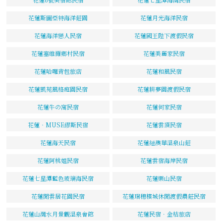
花蓮斯圖亞特海洋莊園
花蓮月光海洋民宿
花蓮海洋戀人民宿
花蓮國王陛下渡假民宿
花蓮塞維爾鄉村民宿
花蓮美麗家民宿
花蓮哈囉背包旅店
花蓮和風民宿
花蓮凱苑風格庭園民宿
花蓮耕夢園渡假民宿
花蓮牛の窩民宿
花蓮何家民宿
花蓮‧MUSE繆斯民宿
花蓮雲頂民宿
花蓮海天民宿
花蓮紐澳華溫泉山莊
花蓮阿桃姐民宿
花蓮雲宿海岸民宿
花蓮七星潭藍色玻璃海民宿
花蓮樂山民宿
花蓮閒雲居花園民宿
花蓮瑞穗檳城休閒渡假農莊民宿
花蓮山灣水月景觀溫泉會館
花蓮民宿．金桔旅店