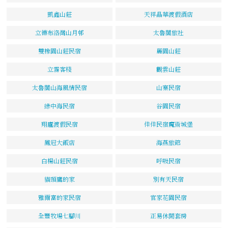
凱鑫山莊
天祥晶華渡假酒店
立德布洛灣山月邨
太魯閣旅社
雙橡園山莊民宿
麗園山莊
立霧客棧
觀雲山莊
太魯閣山海風情民宿
山寨民宿
綠中海民宿
谷園民宿
翔廬渡假民宿
佳佳民宿魔術城堡
鳳冠大飯店
海燕旅館
白楊山莊民宿
呼吸民宿
貓頭鷹的家
別有天民宿
雅爾富的家民宿
官家花園民宿
全豐牧場七腳川
正易休閒套房