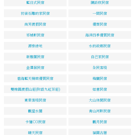
藍日式民宿
陳詩欣民宿
初音石雕的家民宿
一間民宿
尚芳渡假民宿
優齋民宿
祁楨軒民宿
海洋四季優質民宿
源泰綠地
水的故鄉民宿
新雅閣民宿
自己家民宿
金澤居民宿
全民客棧
碧海藍天精緻優質民宿
梅蘭民宿
雙橡園渡假山莊(附設九虹茶莊)
如意民宿
東里客棧民宿
大山休閒民宿
觀星水閣
青山河畔民宿
卡蓮CO民宿
觀月民宿
晴天民宿
福園古厝