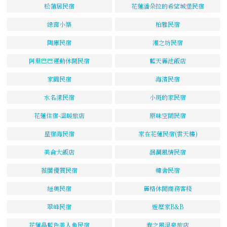
松蒲居民宿
花蓮潘朵拉的希望城堡民宿
綠窗小築
柏雅民宿
陶庫民宿
湘之坊民宿
阿里巴巴運動休閒民宿
藍天麗池飯店
家園民宿
海濱民宿
水名漾民宿
小斑的家民宿
花蓮住宿-溫暖旅店
原味空間民宿
星宿海民宿
家在花蓮民宿(雲天樓)
美侖大飯店
洄瀾風情民宿
薇閣優質民宿
韓舍民宿
紐奧民宿
麗格休閒商務客棧
翠峰民宿
遊歷家B&B
花蓮晶藍色美人魚民宿
春之風溫泉旅店