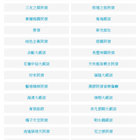
三友之屋民宿
敦煌之旅民宿
東耀庭園民宿
看海飯店
雲宿
新光旅社
純色主義民宿
慈園民宿
合歡大飯店
長聖榮園民宿
花蓮中信大飯店
天地藝術概念民宿
好來民宿
福隆大飯店
馨憶精緻民宿
黑膠民宿音樂餐廳
海濱大飯店
瑞翔大飯店
青葉旅館
非凡假期大飯店
橘子天空民宿
明水園飯店
逍遙居透天民宿
花之戀民宿