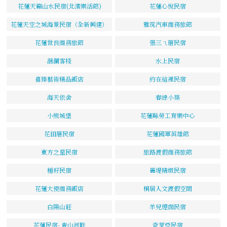
花蓮天籟山水民宿(北濱樂活館)
花蓮心悅民宿
花蓮天空之城海景民宿（全新興建）
雅筑汽車商務旅館
花蓮世良商務旅館
張三ㄟ厝民宿
洄瀾客棧
水上民宿
喜臻藝術精品飯店
約在這裡民宿
海天依舍
春綠小築
小熊城堡
花蓮縣勞工育樂中心
花田厝民宿
花蓮國軍英雄館
東方之星民宿
旅路渡假商務旅館
種籽民宿
麗堤精緻民宿
花蓮大使商務飯店
桐居人文渡假空間
白陽山莊
羊兒煙囪民宿
花蓮民宿- 青山河畔
奇萊亞民宿