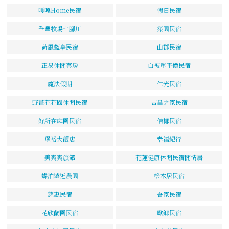
嘎嘎Home民宿
假日民宿
全豐牧場七腳川
築園民宿
荷風藍亭民宿
山郡民宿
正易休閒套房
白被單平價民宿
魔法假期
仁光民宿
野薑花花園休閒民宿
吉昌之家民宿
好所在庭園民宿
佶椰民宿
堡裕大飯店
幸福紀行
美爽爽旅館
花蓮健康休閒民宿閒情居
蝶泊遠近農園
松木居民宿
慈惠民宿
吾家民宿
花欣蘭園民宿
歐鄉民宿