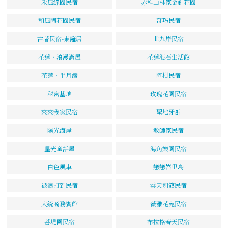
禾風綠園民宿
赤科山林家金針花園
和風陶花園民宿
奇巧民宿
古著民宿-東籬居
北九岸民宿
花蓮‧浪漫滿屋
花蓮海石生活館
花蓮‧半月灣
阿柑民宿
秘密基地
玫瑰花園民宿
來來我家民宿
聖地牙哥
陽光海岸
教師家民宿
星光童話屋
海角樂園民宿
白色風車
戀戀峇里島
被浪打到民宿
雲天別館民宿
大統商務賓館
薇雅花苑民宿
菩堤園民宿
布拉格春天民宿