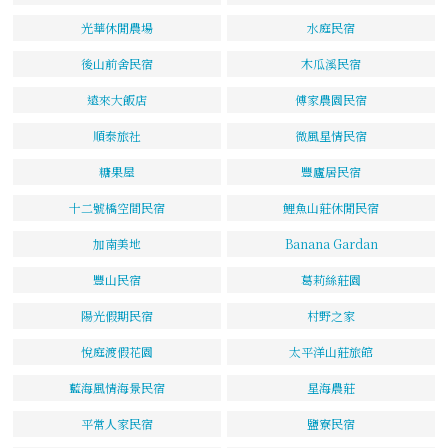
光華休閒農場
水庭民宿
後山前舍民宿
木瓜溪民宿
遠來大飯店
傅家農園民宿
順泰旅社
微風星情民宿
糖果屋
豐廬居民宿
十二號橋空間民宿
鯉魚山莊休閒民宿
加南美地
Banana Gardan
豐山民宿
葛莉絲莊園
陽光假期民宿
村野之家
悅庭渡假花園
太平洋山莊旅館
藍海風情海景民宿
星海農莊
平常人家民宿
鹽寮民宿