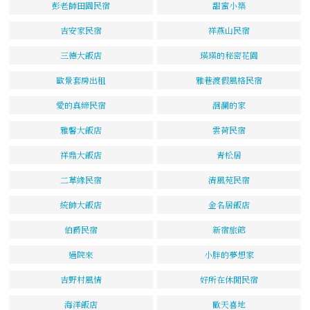
彭老師田園民宿
甜蜜小築
吉安家民宿
祥燕山民宿
三德大飯店
瑛瑛的秘密花園
歐景套房出租
雅巷渡假風格民宿
愛的真締民宿
洄瀾的家
雅馨大飯店
雲荷民宿
祥鼎大飯店
青松居
二草緣民宿
清風苑民宿
統帥大飯店
金名居飯店
伯爵民宿
新宿旅館
過院來
小胖的夢想家
吉野村風情
好所在休閒民宿
海洋飯店
歡天喜地