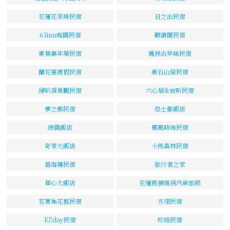
花蓮花弄房民宿
日之出民宿
63inn庭園民宿
聽濤閣民宿
東華嘉年華民宿
鳳林古早味民宿
蘭花厝渡假民宿
漱石山居民宿
掃叭頂景觀民宿
六心居&宸昕民宿
夢之鄉民宿
亞士都飯店
綠園飯店
椰風時尚民宿
奇萊大飯店
小熊森林民宿
碧海樓民宿
旅行者之家
華心大飯店
花蓮凱頓商務汽車旅館
花草集花藝民宿
方翊民宿
EZday民宿
松格民宿