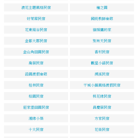
浪花主題風格民宿
檜之園
好萊屋民宿
國統教師會館
花東縱谷民宿
貓頭鷹的家
金都大郡民宿
別有天民宿
金山角田園民宿
香村民宿
喬居民宿
觀星小語民宿
函園渡假會館
溯溪民宿
桂林民宿
干城小鎮風格渡假民宿
桔園民宿
桃花緣民宿
莊家堡田園民宿
昌慶居民宿
湘緣小築
方家民宿
十大民宿
花術民宿