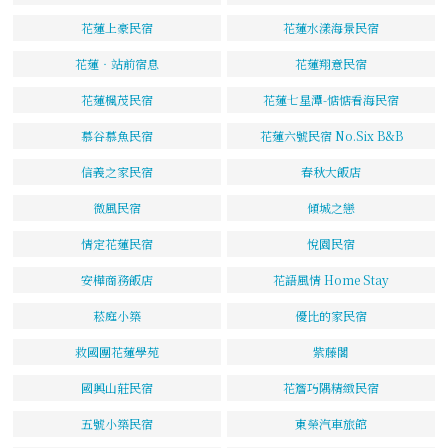
花蓮上豪民宿
花蓮水漾海景民宿
花蓮‧站前宿息
花蓮翔意民宿
花蓮楓茂民宿
花蓮七星潭-惦惦看海民宿
慕谷慕魚民宿
花蓮六號民宿 No.Six B&B
信義之家民宿
春秋大飯店
微風民宿
傾城之戀
情定花蓮民宿
悅園民宿
安樺商務飯店
花語風情 Home Stay
菘庭小築
優比的家民宿
救國團花蓮學苑
紫藤閣
國興山莊民宿
花簷巧隅精緻民宿
五號小築民宿
東榮汽車旅館