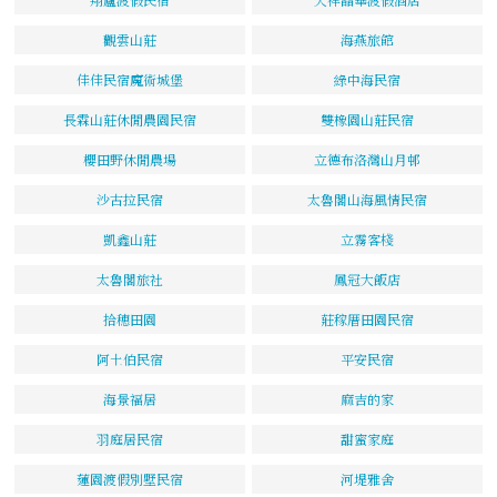
觀雲山莊
海燕旅館
佳佳民宿魔術城堡
綠中海民宿
長霖山莊休閒農園民宿
雙橡園山莊民宿
櫻田野休閒農場
立德布洛灣山月邨
沙古拉民宿
太魯閣山海風情民宿
凱鑫山莊
立霧客棧
太魯閣旅社
鳳冠大飯店
拾穗田園
莊稼厝田園民宿
阿土伯民宿
平安民宿
海景福居
麻吉的家
羽庭居民宿
甜蜜家庭
蓮園渡假別墅民宿
河堤雅舍