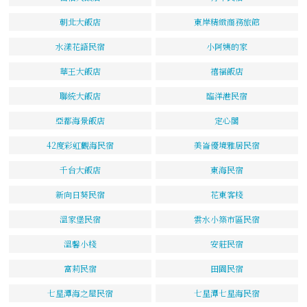
朝北大飯店
東岸精緻商務旅館
水漾花語民宿
小阿姨的家
華王大飯店
禧福飯店
聯統大飯店
臨洋港民宿
亞都海景飯店
定心閣
42度彩虹觀海民宿
美崙優境雅居民宿
千台大飯店
東海民宿
新向日葵民宿
花東客棧
溫家堡民宿
雲水小築市區民宿
溫馨小棧
安莊民宿
富莉民宿
田園民宿
七星潭海之屋民宿
七星潭七星海民宿