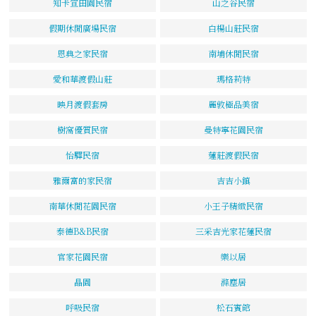
知卡宣田園民宿
山之谷民宿
假期休閒廣場民宿
白楊山莊民宿
恩典之家民宿
南埔休閒民宿
愛和華渡假山莊
瑪格莉特
映月渡假套房
麗敦極品美宿
樹窩優質民宿
曼特寧花園民宿
怡驛民宿
蓮莊渡假民宿
雅爾富的家民宿
吉吉小鎮
南華休閒花園民宿
小王子精緻民宿
泰德B&B民宿
三采吉光家花蓮民宿
官家花園民宿
樂以居
晶園
滌塵居
呼吸民宿
松石賓館