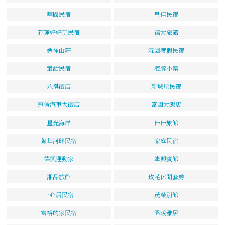
華園民宿
皇佳民宿
花蓮好好玩民宿
福大旅館
逸祥山莊
霖園渡假民宿
童話民宿
海豚小築
永祺飯店
新城堡民宿
冠倫汽車大飯店
富國大飯店
星光海岸
佳佳旅館
菁華河畔民宿
家庭民宿
德興運動家
龍興賓館
湘品旅館
玫花休閒套房
一心居民宿
茂榮別館
富裕的家民宿
溫暖雅居