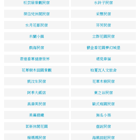
松芸居景觀民宿
水鈴子民宿
葆岱兒休閒民宿
采豐民宿
水月花都民宿
芬芳民宿
米蘭小鎮
立群花園民宿
戲海民宿
鬱金香花園夢幻城堡
君達香草健康世界
遇見幸福
花草樹木田園景觀
柏夏瓦人文旅舍
凱汶生民宿
花草木樹民宿
阿季大飯店
東之谷民宿
真善美民宿
歐式庭園民宿
美麗晨曦
無名小築
茗新休閒花園
壺說民宿
楊媽媽民宿
海風田莊民宿