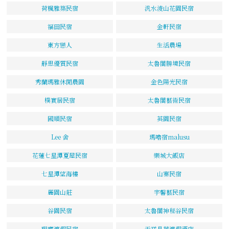
荷楓雅築民宿
汎水淩山花園民宿
福田民宿
金軒民宿
東方戀人
生活農場
靜思優質民宿
太魯閣勝境民宿
秀蘭瑪雅休閒農園
金色陽光民宿
樸實居民宿
太魯閣藝術民宿
國順民宿
英園民宿
Lee 舍
瑪嚕宿malusu
花蓮七星潭夏屋民宿
樂城大飯店
七星潭望海樓
山寨民宿
麗園山莊
宇馨藝民宿
谷園民宿
太魯閣神秘谷民宿
翔廬渡假民宿
天祥晶華渡假酒店