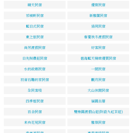
晴天民宿
優齋民宿
祁楨軒民宿
新雅閣民宿
藍日式民宿
協同民宿
東之旅民宿
春夏秋冬渡假民宿
尚芳渡假民宿
好客民宿
日先照農莊民宿
碧海藍天精緻優質民宿
水的故鄉民宿
一間民宿
初音石雕的家民宿
觀月民宿
全民客棧
大山休閒民宿
四季遊民宿
福園古厝
百合民宿
雙橡園渡假山莊(附設九虹茶莊)
未央花苑民宿
雅築民宿
秦老爹民宿
東里客棧民宿