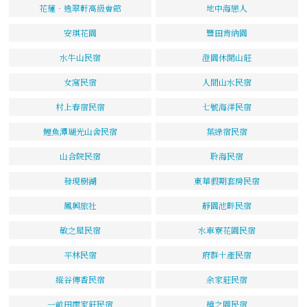
花蓮‧逸翠軒高級會館
地中海戀人
安琪花園
豐田肯納園
水牛山民宿
澄園休閒山莊
女窩民宿
人間山水民宿
村上春宿民宿
七號海洋民宿
鯉魚潭瑚光山舍民宿
葉綠宿民宿
山合院民宿
聆海民宿
發現樹湖
東華假期套房民宿
鳳興旅社
靜園池畔民宿
敏之屋民宿
水車寮花園民宿
平林民宿
府群土產民宿
縱谷傳香民宿
余家莊民宿
一畝田廖家莊民宿
樟之園民宿