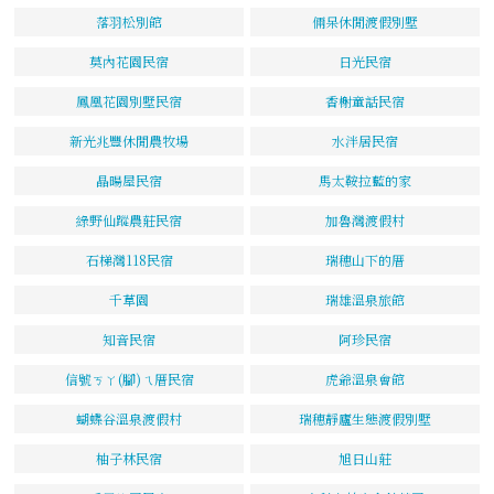
落羽松別館
倆呆休閒渡假別墅
莫內花園民宿
日光民宿
鳳凰花園別墅民宿
香榭童話民宿
新光兆豐休閒農牧場
水泮居民宿
晶暘屋民宿
馬太鞍拉藍的家
綠野仙蹤農莊民宿
加魯灣渡假村
石梯灣118民宿
瑞穗山下的厝
千草園
瑞雄溫泉旅館
知音民宿
阿珍民宿
信號ㄎㄚ(腳)ㄟ厝民宿
虎爺溫泉會館
蝴蝶谷溫泉渡假村
瑞穗靜廬生態渡假別墅
柚子林民宿
旭日山莊