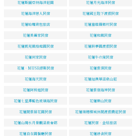
花蓮斯圖亞特海洋莊園
花蓮月光海洋民宿
花蓮海洋戀人民宿
花蓮國王陛下渡假民宿
花蓮哈囉背包旅店
花蓮塞維爾鄉村民宿
花蓮美麗家民宿
花蓮和風民宿
花蓮凱苑風格庭園民宿
花蓮耕夢園渡假民宿
花蓮何家民宿
花蓮牛の窩民宿
花蓮‧MUSE繆斯民宿
花蓮雲頂民宿
花蓮海天民宿
花蓮紐澳華溫泉山莊
花蓮阿桃姐民宿
花蓮雲宿海岸民宿
花蓮七星潭藍色玻璃海民宿
花蓮樂山民宿
花蓮閒雲居花園民宿
花蓮瑞穗檳城休閒渡假農莊民宿
花蓮山灣水月景觀溫泉會館
花蓮民宿．金桔旅店
花蓮自在園餐廳民宿
花蓮綠舍民宿