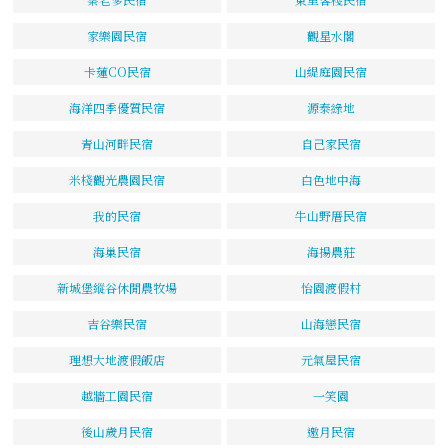
家樂園民宿
觀星水閣
卡蓮CO民宿
山緹庭園民宿
海洋四季優質民宿
源泰綠地
青山河畔民宿
自己家民宿
米棧觀光農園民宿
白色地中海
我的民宿
牛山野厝民宿
海巢民宿
海揚農莊
新城堡縱谷休閒農牧場
怡園渡假村
吉谷樂民宿
山海戀民宿
理想大地渡假飯店
元氣屋民宿
越牆工園民宿
一笑園
後山歲月民宿
邀月民宿