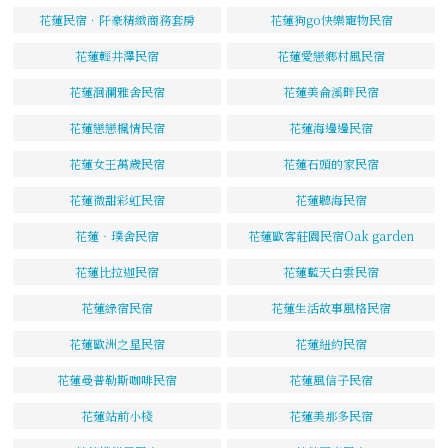
花蓮民宿．阡豪精緻商務套房
花蓮狗go快樂寵物民宿
花蓮輕井澤民宿
花蓮愛戀鄉村風民宿
花蓮洄瀾雅舍民宿
花蓮美侖溪畔民宿
花蓮戀戀楓情民宿
花蓮海邊邊民宿
花蓮女王萬歲民宿
花蓮石頭的家民宿
花蓮微甜彩虹民宿
花蓮聽海民宿
花蓮‧璞舍民宿
花蓮歐客莊園民宿Oak garden
花蓮比拉迦民宿
花蓮藍天白雲民宿
花蓮綠宿民宿
花蓮生活故事風格民宿
花蓮歐洲之星民宿
花蓮紐約民宿
花蓮曼普勒斯咖啡民宿
花蓮風信子民宿
花蓮站前小棧
花蓮美那多民宿