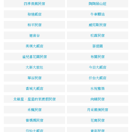
四季微風民宿
陶陶居山莊
發達飯店
牛車驛站
和平民宿
威尼斯民宿
迴音谷
松露民宿
美琪大飯店
菩提園
雀兒喜花園民宿
布閣民宿
大新大旅社
今日大飯店
華谷民宿
仟台大飯店
香城大飯店
水悅雅築
北極星．星星的家渡假民宿
向晴民宿
禾楓民宿
月采風情民宿
曾媽媽民宿
花崗民宿
岱怡大飯店
青年民宿