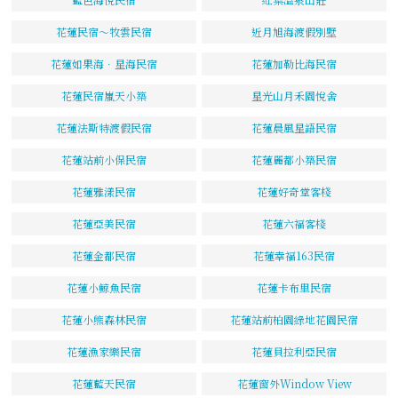
花蓮民宿～牧雲民宿
近月旭海渡假別墅
花蓮如果海．星海民宿
花蓮加勒比海民宿
花蓮民宿嵐天小築
星光山月禾園悅舍
花蓮法斯特渡假民宿
花蓮晨風星語民宿
花蓮站前小保民宿
花蓮麗都小築民宿
花蓮雅漾民宿
花蓮好奇堂客棧
花蓮亞美民宿
花蓮六福客棧
花蓮金都民宿
花蓮幸福163民宿
花蓮小鯨魚民宿
花蓮卡布里民宿
花蓮小熊森林民宿
花蓮站前柏園綠地花園民宿
花蓮漁家樂民宿
花蓮貝拉利亞民宿
花蓮藍天民宿
花蓮窗外Window View