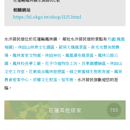
相關網站
https://hl.okgo.tw/shop/1125.html
水泮居民宿位於花蓮縣鳳林鎮， 鄰近水泮居民宿的景點有
月盧(鳳凰
梅園)
、
林田山林業文化園區
、
箭瑛大橋風景區
、
新光兆豐休閒農
場
、
鳳林客家文物館
、
林田神社
、
鳳凰瀑布風景區
、
鳳林公路公
園
、
鳳林校長夢工廠
、
花手巾植物染工坊
、
百果園體驗區
、
林田山
文史工作室
、
花東縱谷鳳林遊憩區
、
蜂之鄉蜜蜂生態教育館
、
鳳榮
農會遊客中心
、
菸樓文化聚落
、
茄苳樹
、水泮居民宿歡迎您的蒞
臨。
花蓮其他店家
755