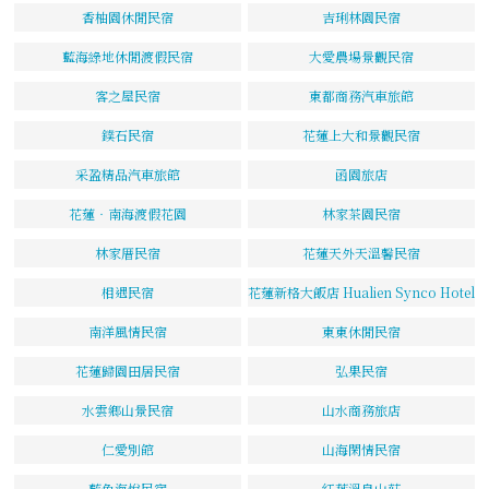
香柚園休閒民宿
吉琍林園民宿
藍海綠地休閒渡假民宿
大愛農場景觀民宿
客之屋民宿
東都商務汽車旅館
鏷石民宿
花蓮上大和景觀民宿
采盈精品汽車旅館
函園旅店
花蓮‧南海渡假花園
林家茶園民宿
林家厝民宿
花蓮天外天溫馨民宿
相遇民宿
花蓮新格大飯店 Hualien Synco Hotel
南洋風情民宿
東東休閒民宿
花蓮歸園田居民宿
弘果民宿
水雲鄉山景民宿
山水商務旅店
仁愛別館
山海閑情民宿
藍色海悅民宿
紅葉溫泉山莊