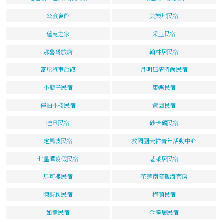
公教會館
美樂地民宿
蓮苑之家
采玉民宿
那魯灣旅店
翰林居民宿
富堡汽車旅館
月明風清時尚民宿
小瓶子民宿
康樂民宿
停泊小棧民宿
紫園民宿
哇旦民宿
砂卡礑民宿
定風波民宿
救國團天祥青年活動中心
七星潭渡假民宿
荖萊居民宿
馬可樓民宿
花蓮南濱觀海套房
陳詩欣民宿
梅蘭民宿
如意民宿
金澤居民宿