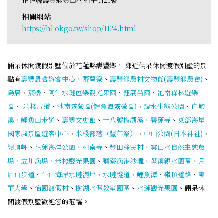
相關網站
https://hl.okgo.tw/shop/1124.html
倆呆休閒渡假別墅位於花蓮縣壽豐鄉， 鄰近倆呆休閒渡假別墅的景
點有
壽豐農會遊客中心
、
蕃薯寮
、
壽豐鄉農村文物館(壽豐鄉農會)
、
鳥居
、
菸樓
、
阿生水璉芭樂觀光果園
、
鈺展苗園
、
池南森林遊樂
區
、
米棧古道
、
池南露營區(鯉魚潭露營區)
、
親水生態公園
、
白鮑
溪
、
鯉魚山步道
、
壽豐文史館
、
十八號橋溯溪
、
碧蓮寺
、
東部海岸
國家風景區遊客中心
、
米棧部落（豐年祭）
、
中山公園(日本神社)
、
嶺頂岬
、
花蓮海洋公園
、
和南寺
、
豐田移民村
、
雲山水自然生態農
場
、
立川漁場
、
米棧觀光果園
、
鹽寮漁港沙灘
、
荖溪親水園區
、
月
眉山步道
、
牛山海岸水璉濕地
、
水璉隧道
、
鯉魚潭
、
嶺頂道路
、
東
華大學
、
怡園渡假村
、
樹湖水保教室園區
、
水璉觀光果園
、倆呆休
閒渡假別墅歡迎您的蒞臨。