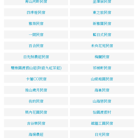
青山河畔民宿
金澤居民宿
四季遊民宿
東之旅民宿
雅築民宿
新雅閣民宿
一間民宿
藍日式民宿
百合民宿
未央花苑民宿
日先照農莊民宿
梅蘭民宿
雙橡園渡假山莊(附設九虹茶莊)
祁楨軒民宿
卡蓮CO民宿
山緹庭園民宿
後山歲月民宿
海巢民宿
我的民宿
山海戀民宿
莫內花園民宿
怡園渡假村
吉谷樂民宿
越牆工園民宿
海揚農莊
日光民宿