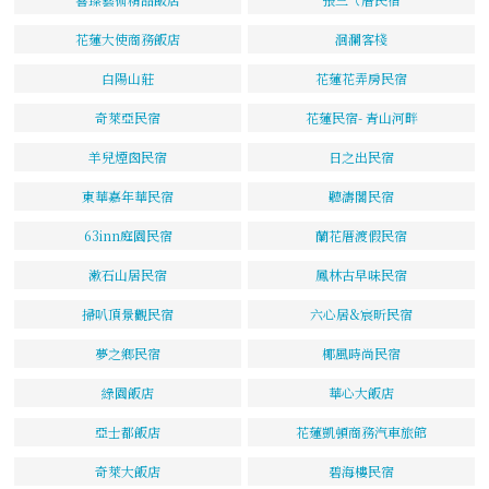
花蓮大使商務飯店
洄瀾客棧
白陽山莊
花蓮花弄房民宿
奇萊亞民宿
花蓮民宿- 青山河畔
羊兒煙囪民宿
日之出民宿
東華嘉年華民宿
聽濤閣民宿
63inn庭園民宿
蘭花厝渡假民宿
漱石山居民宿
鳳林古早味民宿
掃叭頂景觀民宿
六心居&宸昕民宿
夢之鄉民宿
椰風時尚民宿
綠園飯店
華心大飯店
亞士都飯店
花蓮凱頓商務汽車旅館
奇萊大飯店
碧海樓民宿