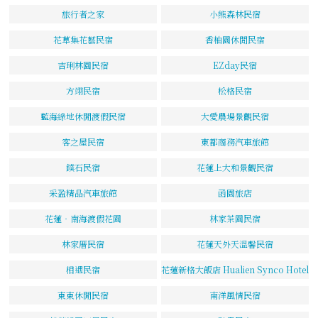
旅行者之家
小熊森林民宿
花草集花藝民宿
香柚園休閒民宿
吉琍林園民宿
EZday民宿
方翊民宿
松格民宿
藍海綠地休閒渡假民宿
大愛農場景觀民宿
客之屋民宿
東都商務汽車旅館
鏷石民宿
花蓮上大和景觀民宿
采盈精品汽車旅館
函園旅店
花蓮‧南海渡假花園
林家茶園民宿
林家厝民宿
花蓮天外天溫馨民宿
相遇民宿
花蓮新格大飯店 Hualien Synco Hotel
東東休閒民宿
南洋風情民宿