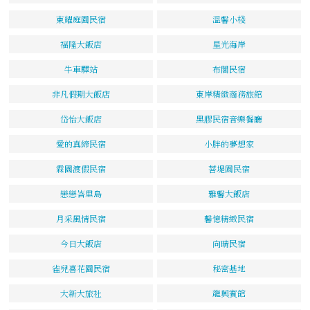
東耀庭園民宿
溫馨小棧
福隆大飯店
星光海岸
牛車驛站
布閣民宿
非凡假期大飯店
東岸精緻商務旅館
岱怡大飯店
黑膠民宿音樂餐廳
愛的真締民宿
小胖的夢想家
霖園渡假民宿
菩堤園民宿
戀戀峇里島
雅馨大飯店
月采風情民宿
馨憶精緻民宿
今日大飯店
向晴民宿
雀兒喜花園民宿
秘密基地
大新大旅社
龍興賓館