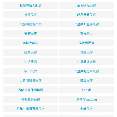
花蓮中信大飯店
金色陽光民宿
富莉民宿
靜思優質民宿
太魯閣藝術民宿
七星潭七星海民宿
安莊民宿
東方戀人
樂城大飯店
樸實居民宿
國順民宿
英園民宿
生活農場
七星潭望海樓
福田民宿
七星潭海之屋民宿
太魯閣勝境民宿
田園民宿
秀蘭瑪雅休閒農園
Lee 舍
荷楓雅築民宿
瑪嚕宿malusu
花蓮七星潭夏屋民宿
金軒民宿