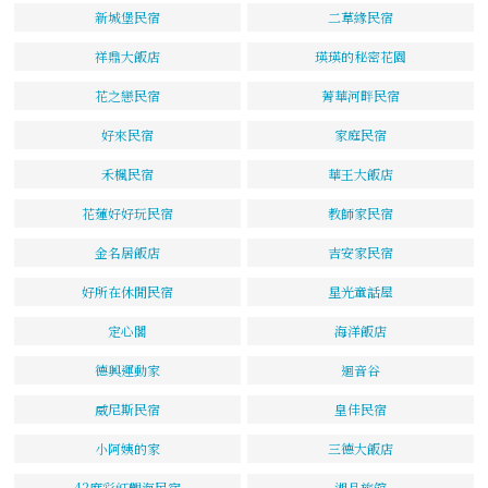
新城堡民宿
二草緣民宿
祥鼎大飯店
瑛瑛的秘密花園
花之戀民宿
菁華河畔民宿
好來民宿
家庭民宿
禾楓民宿
華王大飯店
花蓮好好玩民宿
教師家民宿
金名居飯店
吉安家民宿
好所在休閒民宿
星光童話屋
定心閣
海洋飯店
德興運動家
迴音谷
威尼斯民宿
皇佳民宿
小阿姨的家
三德大飯店
42度彩虹觀海民宿
湘品旅館