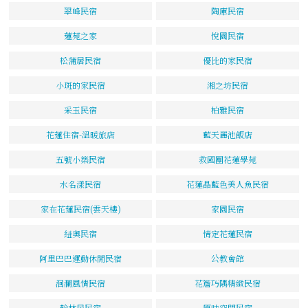
翠峰民宿
陶庫民宿
蓮苑之家
悅園民宿
松蒲居民宿
優比的家民宿
小斑的家民宿
湘之坊民宿
采玉民宿
柏雅民宿
花蓮住宿-溫暖旅店
藍天麗池飯店
五號小築民宿
救國團花蓮學苑
水名漾民宿
花蓮晶藍色美人魚民宿
家在花蓮民宿(雲天樓)
家園民宿
紐奧民宿
情定花蓮民宿
阿里巴巴運動休閒民宿
公教會館
洄瀾風情民宿
花簷巧隅精緻民宿
翰林居民宿
原味空間民宿