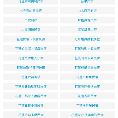
花蓮歸園田居民宿
弘果民宿
水雲鄉山景民宿
山水商務旅店
仁愛別館
藍色海悅民宿
山海閑情民宿
紅葉溫泉山莊
花蓮民宿～牧雲民宿
近月旭海渡假別墅
花蓮如果海．星海民宿
花蓮加勒比海民宿
花蓮民宿嵐天小築
星光山月禾園悅舍
花蓮法斯特渡假民宿
花蓮晨風星語民宿
花蓮六福客棧
花蓮小鯨魚民宿
花蓮曼普勒斯咖啡民宿
花蓮戀戀楓情民宿
花蓮巴黎戀人浪漫民宿
花蓮香風民宿
花蓮麗都小築民宿
花蓮樸耕居民宿
花蓮站前小保民宿
花蓮狗go快樂寵物民宿