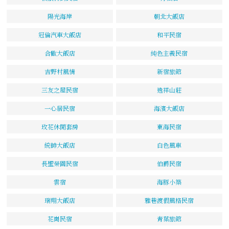
陽光海岸
朝北大飯店
冠倫汽車大飯店
和平民宿
合歡大飯店
純色主義民宿
吉野村風情
新宿旅館
三友之屋民宿
逸祥山莊
一心居民宿
海濱大飯店
玫花休閒套房
東海民宿
統帥大飯店
白色風車
長聖榮園民宿
伯爵民宿
雲宿
海豚小築
瑞翔大飯店
雅巷渡假風格民宿
花崗民宿
青葉旅館