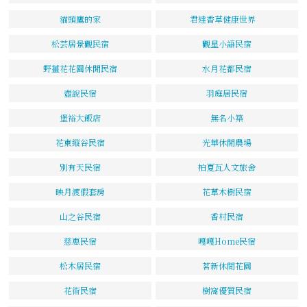
貓頭鷹的家
君達香草健康世界
松芸居景觀民宿
觀星小語民宿
野薑花花園休閒民宿
水月花都民宿
壺說民宿
羽庭居民宿
堡裕大飯店
無名小築
花東縱谷民宿
光華休閒農場
別有天民宿
柏夏瓦人文旅舍
映月渡假套房
花草木樹民宿
山之谷民宿
香村民宿
慈惠民宿
嘎嘎Home民宿
松木居民宿
茗新休閒花園
花術民宿
樹窩優質民宿