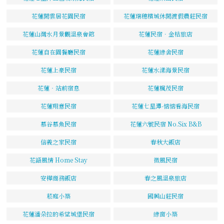
花蓮閒雲居花園民宿
花蓮瑞穗檳城休閒渡假農莊民宿
花蓮山灣水月景觀溫泉會館
花蓮民宿．金桔旅店
花蓮自在園餐廳民宿
花蓮綠舍民宿
花蓮上豪民宿
花蓮水漾海景民宿
花蓮‧站前宿息
花蓮楓茂民宿
花蓮翔意民宿
花蓮七星潭-惦惦看海民宿
慕谷慕魚民宿
花蓮六號民宿 No.Six B&B
信義之家民宿
春秋大飯店
花語風情 Home Stay
微風民宿
安樺商務飯店
春之風溫泉旅店
菘庭小築
國興山莊民宿
花蓮潘朵拉的希望城堡民宿
綠窗小築