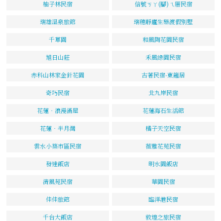
柚子林民宿
信號ㄎㄚ(腳)ㄟ厝民宿
瑞雄溫泉旅館
瑞穗靜廬生態渡假別墅
千草園
和風陶花園民宿
旭日山莊
禾風綠園民宿
赤科山林家金針花園
古著民宿-東籬居
奇巧民宿
北九岸民宿
花蓮‧浪漫滿屋
花蓮海石生活館
花蓮‧半月灣
橘子天空民宿
雲水小築市區民宿
薇雅花苑民宿
發達飯店
明水園飯店
清風苑民宿
華園民宿
佳佳旅館
臨洋港民宿
千台大飯店
敦煌之旅民宿