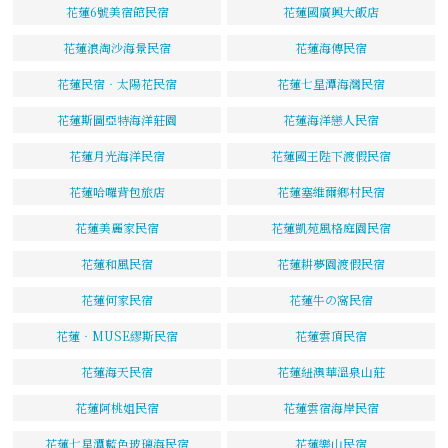
花蓮6號美宿館民宿
花蓮國廣興大飯店
花蓮浪淘沙海景民宿
花蓮海傳民宿
花蓮民宿‧太陽花民宿
花蓮七星潭海灣民宿
花蓮斯圖亞特海洋莊園
花蓮海洋戀人民宿
花蓮月光海洋民宿
花蓮國王陛下渡假民宿
花蓮哈囉背包旅店
花蓮塞維爾鄉村民宿
花蓮美麗家民宿
花蓮凱苑風格庭園民宿
花蓮和風民宿
花蓮耕夢園渡假民宿
花蓮何家民宿
花蓮牛の窩民宿
花蓮‧MUSE繆斯民宿
花蓮雲頂民宿
花蓮海天民宿
花蓮紐澳華溫泉山莊
花蓮阿桃姐民宿
花蓮雲宿海岸民宿
花蓮七星潭藍色玻璃海民宿
花蓮樂山民宿