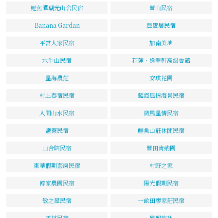
鯉魚潭瑚光山舍民宿
豐山民宿
Banana Gardan
豐廬居民宿
平常人家民宿
加南美地
水牛山民宿
花蓮‧逸翠軒高級會館
星海農莊
安琪花園
村上春宿民宿
藍海風情海景民宿
人間山水民宿
微風星情民宿
鹽寮民宿
鯉魚山莊休閒民宿
山合院民宿
豐田肯納園
東華假期套房民宿
村野之家
傅家農園民宿
陽光假期民宿
敏之屋民宿
一畝田廖家莊民宿
平林民宿
鳳興旅社