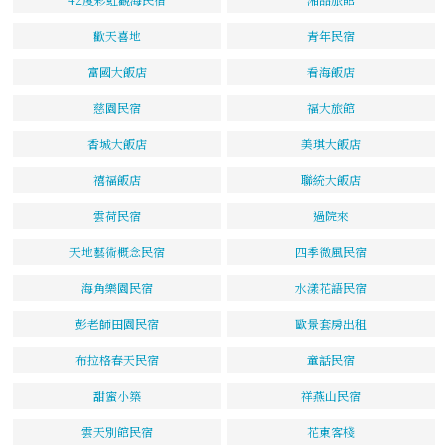
歡天喜地
青年民宿
富國大飯店
看海飯店
慈園民宿
福大旅館
香城大飯店
美琪大飯店
禧福飯店
聯統大飯店
雲荷民宿
過院來
天地藝術概念民宿
四季微風民宿
海角樂園民宿
水漾花語民宿
彭老師田園民宿
歐景套房出租
布拉格春天民宿
童話民宿
甜蜜小築
祥燕山民宿
雲天別館民宿
花東客棧