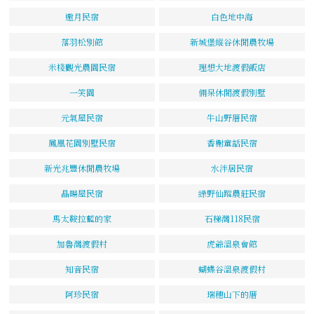
邀月民宿
白色地中海
落羽松別館
新城堡縱谷休閒農牧場
米棧觀光農園民宿
理想大地渡假飯店
一笑園
倆呆休閒渡假別墅
元氣屋民宿
牛山野厝民宿
鳳凰花園別墅民宿
香榭童話民宿
新光兆豐休閒農牧場
水泮居民宿
晶暘屋民宿
綠野仙蹤農莊民宿
馬太鞍拉藍的家
石梯灣118民宿
加魯灣渡假村
虎爺溫泉會館
知音民宿
蝴蝶谷溫泉渡假村
阿珍民宿
瑞穗山下的厝