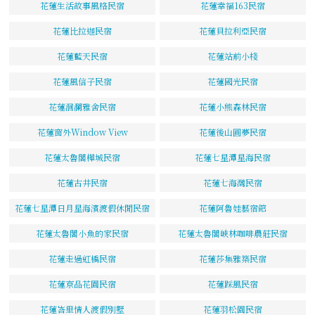
花蓮生活故事風格民宿
花蓮幸福163民宿
花蓮比拉迦民宿
花蓮貝拉利亞民宿
花蓮藍天民宿
花蓮站前小棧
花蓮風信子民宿
花蓮國光民宿
花蓮洄瀾雅舍民宿
花蓮小熊森林民宿
花蓮窗外Window View
花蓮後山圓夢民宿
花蓮太魯閣樺城民宿
花蓮七星潭星海民宿
花蓮古井民宿
花蓮七海灣民宿
花蓮七星潭日月星海濱渡假休閒民宿
花蓮阿魯娃藝宿館
花蓮太魯閣小魚的家民宿
花蓮太魯閣峽林咖啡農莊民宿
花蓮走過虹橋民宿
花蓮莎集雅築民宿
花蓮京品花園民宿
花蓮踩風民宿
花蓮峇里情人渡假別墅
花蓮羽松園民宿