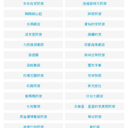
來來我家民宿
逍遙居透天民宿
陶陶居山莊
阿柑民宿
永祺飯店
富裕的家民宿
溫家堡民宿
洄瀾的家
大統商務賓館
亞都海景飯店
菩提園
新向日葵民宿
溫暖雅居
聖地牙哥
玫瑰花園民宿
茂榮別館
松露民宿
新光旅社
曾媽媽民宿
仟台大飯店
水悅雅築
北極星．星星的家渡假民宿
美崙優境雅居民宿
華谷民宿
被浪打到民宿
青松居