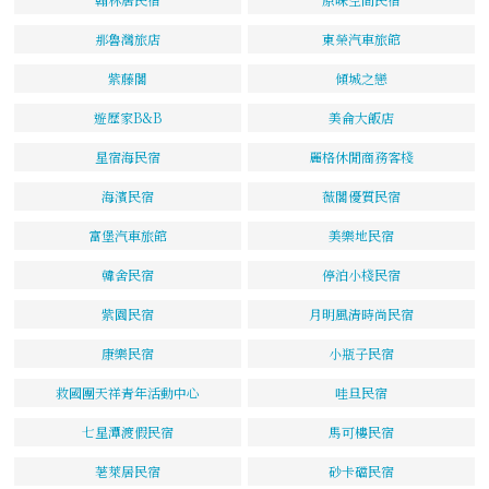
那魯灣旅店
東榮汽車旅館
紫藤閣
傾城之戀
遊歷家B&B
美侖大飯店
星宿海民宿
麗格休閒商務客棧
海濱民宿
薇閣優質民宿
富堡汽車旅館
美樂地民宿
韓舍民宿
停泊小棧民宿
紫園民宿
月明風清時尚民宿
康樂民宿
小瓶子民宿
救國團天祥青年活動中心
哇旦民宿
七星潭渡假民宿
馬可樓民宿
荖萊居民宿
砂卡礑民宿