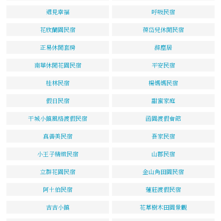
遇見幸福
呼吸民宿
花欣蘭園民宿
葆岱兒休閒民宿
正易休閒套房
滌塵居
南華休閒花園民宿
平安民宿
桂林民宿
楊媽媽民宿
假日民宿
甜蜜家庭
干城小鎮風格渡假民宿
函園渡假會館
真善美民宿
吾家民宿
小王子精緻民宿
山郡民宿
立群花園民宿
金山角田園民宿
阿土伯民宿
蓮莊渡假民宿
吉吉小鎮
花草樹木田園景觀