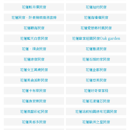
花蓮輕井澤民宿
花蓮紐約民宿
花蓮民宿．阡豪精緻商務套房
花蓮海邊邊民宿
花蓮聽海民宿
花蓮愛戀鄉村風民宿
花蓮藍天白雲民宿
花蓮歐客莊園民宿Oak garden
花蓮‧璞舍民宿
花蓮雅漾民宿
花蓮綠宿民宿
花蓮石頭的家民宿
花蓮女王萬歲民宿
花蓮金都民宿
花蓮美侖溪畔民宿
花蓮亞美民宿
花蓮卡布里民宿
花蓮好奇堂客棧
花蓮漁家樂民宿
花蓮花漾蓮芯民宿
花蓮微甜彩虹民宿
花蓮站前柏園綠地花園民宿
花蓮美那多民宿
花蓮歐洲之星民宿