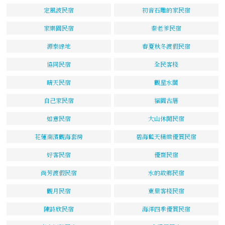
定風波民宿
初音石雕的家民宿
家樂園民宿
秦老爹民宿
源泰綠地
春夏秋冬渡假民宿
協同民宿
全民客棧
晴天民宿
觀星水閣
自己家民宿
福園古厝
如意民宿
大山休閒民宿
花蓮南濱觀海套房
碧海藍天精緻優質民宿
好客民宿
優齋民宿
尚芳渡假民宿
水的故鄉民宿
觀月民宿
東里客棧民宿
陳詩欣民宿
海洋四季優質民宿