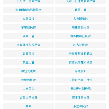
汎水淩山花園民宿
長霖山莊休閒農園民宿
太魯閣山海風情民宿
觀雲山莊
立霧客棧
太魯閣旅社
宇馨藝民宿
翔廬渡假民宿
麗園山莊
雙橡園山莊民宿
太魯閣神秘谷民宿
沙古拉民宿
谷園民宿
天祥晶華渡假酒店
凱鑫山莊
佳佳民宿魔術城堡
鳳冠大飯店
海燕旅館
綠中海民宿
立德布洛灣山月邨
山寨民宿
櫻田野休閒農場
吉昌之家民宿
南埔休閒民宿
晶園
東之谷民宿