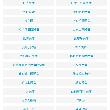
仁光民宿
好所在庭園民宿
河堤雅舍
金都大郡民宿
檜之園
官家花園民宿
知卡宣田園民宿
白楊山莊民宿
歐鄉民宿
昌慶居民宿
水鈴子民宿
松石賓館
海風田莊民宿
假期休閒廣場民宿
花蓮健康休閒民宿閒情居
方家民宿
莊家堡田園民宿
國統教師會館
凱汶生民宿
戲海民宿
十大民宿
白被單平價民宿
阿季大飯店
樂以居
築園民宿
芬芳民宿