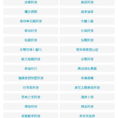
佶椰民宿
喬居民宿
魔法假期
海景福居
曼特寧花園民宿
米蘭小鎮
麻吉的家
水庭民宿
桔園民宿
怡驛民宿
全豐牧場七腳川
愛和華渡假山莊
歐式庭園民宿
采豐民宿
幸福紀行
蝶泊遠近農園
蓮園渡假別墅民宿
美麗晨曦
好萊屋民宿
浪花主題風格民宿
恩典之家民宿
湘緣小築
瑪格莉特
溯溪民宿
荷風藍亭民宿
美爽爽旅館