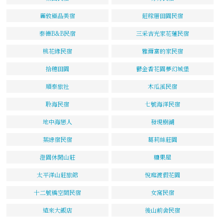
麗敦極品美宿
莊稼厝田園民宿
泰德B&B民宿
三采吉光家花蓮民宿
桃花緣民宿
雅爾富的家民宿
拾穗田園
鬱金香花園夢幻城堡
順泰旅社
木瓜溪民宿
聆海民宿
七號海洋民宿
地中海戀人
發現樹湖
葉綠宿民宿
葛莉絲莊園
澄園休閒山莊
糖果屋
太平洋山莊旅館
悅庭渡假花園
十二號橋空間民宿
女窩民宿
遠來大飯店
後山前舍民宿