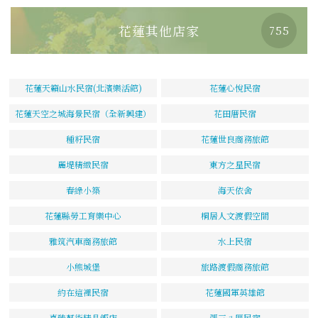
花蓮其他店家
755
花蓮天籟山水民宿(北濱樂活館)
花蓮心悅民宿
花蓮天空之城海景民宿（全新興建）
花田厝民宿
種籽民宿
花蓮世良商務旅館
麗堤精緻民宿
東方之星民宿
春綠小築
海天依舍
花蓮縣勞工育樂中心
桐居人文渡假空間
雅筑汽車商務旅館
水上民宿
小熊城堡
旅路渡假商務旅館
約在這裡民宿
花蓮國軍英雄館
喜臻藝術精品飯店
張三ㄟ厝民宿