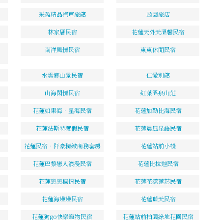
采盈精品汽車旅館
函園旅店
林家厝民宿
花蓮天外天溫馨民宿
南洋風情民宿
東東休閒民宿
水雲鄉山景民宿
仁愛別館
山海閑情民宿
紅葉溫泉山莊
花蓮如果海．星海民宿
花蓮加勒比海民宿
花蓮法斯特渡假民宿
花蓮晨風星語民宿
花蓮民宿．阡豪精緻商務套房
花蓮站前小棧
花蓮巴黎戀人浪漫民宿
花蓮比拉迦民宿
花蓮戀戀楓情民宿
花蓮花漾蓮芯民宿
花蓮海邊邊民宿
花蓮藍天民宿
花蓮狗go快樂寵物民宿
花蓮站前柏園綠地花園民宿