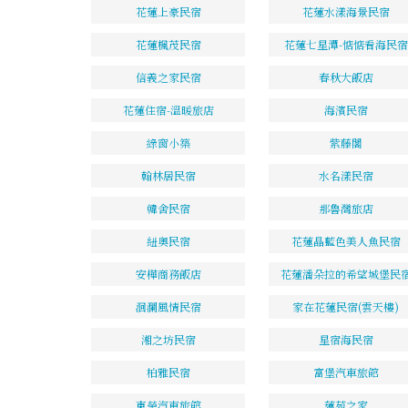
花蓮上豪民宿
花蓮水漾海景民宿
花蓮楓茂民宿
花蓮七星潭-惦惦看海民宿
信義之家民宿
春秋大飯店
花蓮住宿-溫暖旅店
海濱民宿
綠窗小築
紫藤閣
翰林居民宿
水名漾民宿
韓舍民宿
那魯灣旅店
紐奧民宿
花蓮晶藍色美人魚民宿
安樺商務飯店
花蓮潘朵拉的希望城堡民
洄瀾風情民宿
家在花蓮民宿(雲天樓)
湘之坊民宿
星宿海民宿
柏雅民宿
富堡汽車旅館
東榮汽車旅館
蓮苑之家