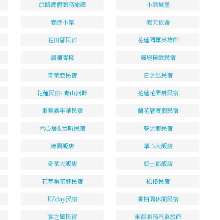
旅路渡假商務旅館
小熊城堡
春綠小築
海天依舍
花田厝民宿
花蓮國軍英雄館
洄瀾客棧
麗堤精緻民宿
奇萊亞民宿
日之出民宿
花蓮民宿- 青山河畔
花蓮花弄房民宿
東華嘉年華民宿
蘭花厝渡假民宿
六心居&宸昕民宿
夢之鄉民宿
綠園飯店
華心大飯店
奇萊大飯店
亞士都飯店
花草集花藝民宿
松格民宿
EZday民宿
香柚園休閒民宿
客之屋民宿
東都商務汽車旅館