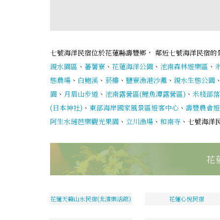
七號海洋民宿位於花蓮縣壽豐鄉， 鄰近七號海洋民宿的
親水園區
、
蕃薯寮
、
花蓮海洋公園
、
池南森林遊樂區
、
態農場
、
白鮑溪
、
菸樓
、
鹽寮漁港沙灘
、
親水生態公園
園
、
月眉山步道
、
池南露營區(鯉魚潭露營區)
、
米棧部落
(日本神社)
、
東部海岸國家風景區遊客中心
、
壽豐農會遊
阿生水璉芭樂觀光果園
、
立川漁場
、
和南寺
、七號海洋
花
花蓮天籟山水民宿(北濱樂活館)
花蓮心悅民宿