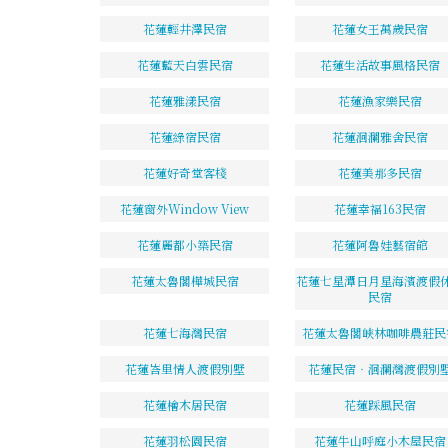
花蓮輕井澤民宿
花蓮女王萬歲民宿
花蓮藍天白雲民宿
花蓮生活故事風格民宿
花蓮雅漾民宿
花蓮漁家樂民宿
花蓮綠宿民宿
花蓮洄瀾雅舍民宿
花蓮好奇堂客棧
花蓮美那多民宿
花蓮窗外Window View
花蓮幸福163民宿
花蓮麗都小築民宿
花蓮阿魯娃藝宿館
花蓮太魯閣樺城民宿
花蓮七星潭日月星海濱渡假
民宿
花蓮七海灣民宿
花蓮太魯閣峽林咖啡農莊民
花蓮峇里情人渡假別墅
花蓮民宿‧洄瀾灣渡假別
花蓮檜木居民宿
花蓮踩風民宿
花蓮羽松園民宿
花蓮牛山呼庭小木屋民宿