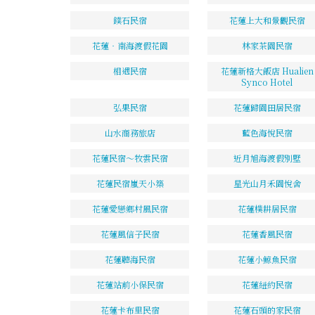
鏷石民宿
花蓮上大和景觀民宿
花蓮‧南海渡假花園
林家茶園民宿
相遇民宿
花蓮新格大飯店 Hualien
Synco Hotel
弘果民宿
花蓮歸園田居民宿
山水商務旅店
藍色海悅民宿
花蓮民宿～牧雲民宿
近月旭海渡假別墅
花蓮民宿嵐天小築
星光山月禾園悅舍
花蓮愛戀鄉村風民宿
花蓮樸耕居民宿
花蓮風信子民宿
花蓮香風民宿
花蓮聽海民宿
花蓮小鯨魚民宿
花蓮站前小保民宿
花蓮紐約民宿
花蓮卡布里民宿
花蓮石頭的家民宿