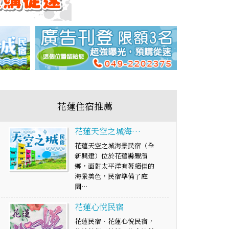
花蓮住宿推薦
花蓮天空之城海…
花蓮天空之城海景民宿（全
新興建）位於花蓮縣豐濱
鄉，面對太平洋有著絕佳的
海景美色，民宿準備了庭
園…
花蓮心悅民宿
花蓮民宿‧花蓮心悅民宿，