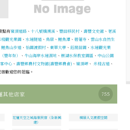
景點有
嶺頂道路
、
十八號橋溯溪
、
豐田移民村
、
壽豐文史館
、
荖溪
米棧觀光果園
、
水璉隧道
、
鳥居
、
鯉魚潭
、
碧蓮寺
、
雲山水自然生
、
鯉魚山步道
、
怡園渡假村
、
東華大學
、
鈺展苗園
、
水璉觀光果
（豐年祭）
、
牛山海岸水璉濕地
、
樹湖水保教室園區
、
中山公園
客中心
、
壽豐鄉農村文物館(壽豐鄉農會)
、
嶺頂岬
、
米棧古道
、
民宿歡迎您的蒞臨。
蓮其他店家
755
花蓮天空之城海景民宿（全新興
桐居人文渡假空間
建）