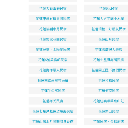
花蓮天石山莊民宿
花蓮RK民宿
花蓮康晨有機果園民宿
花蓮大方花園小木屋
花蓮後湖水月民宿
花蓮瑞穗‧好朋友民宿
花蓮加家花園民宿
花蓮山月民宿
花蓮民宿‧太陽花民宿
花蓮國廣興大飯店
花蓮6號美宿館民宿
花蓮七星潭海灣民宿
花蓮海洋戀人民宿
花蓮國王陛下渡假民宿
花蓮塞維爾鄉村民宿
花蓮和風民宿
花蓮牛の窩民宿
花蓮何家民宿
花蓮海天民宿
花蓮紐澳華溫泉山莊
花蓮七星潭藍色玻璃海民宿
花蓮樂山民宿
花蓮山灣水月景觀溫泉會館
花蓮民宿．金桔旅店