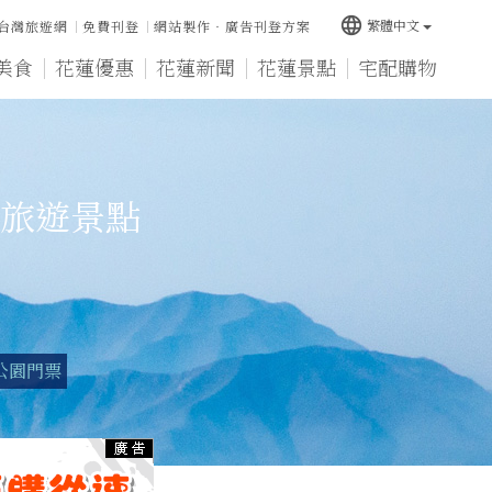
language
繁體中文
台灣旅遊網
免費刊登
網站製作‧廣告刊登方案
美食
花蓮優惠
花蓮新聞
花蓮景點
宅配購物
旅遊景點
公園門票