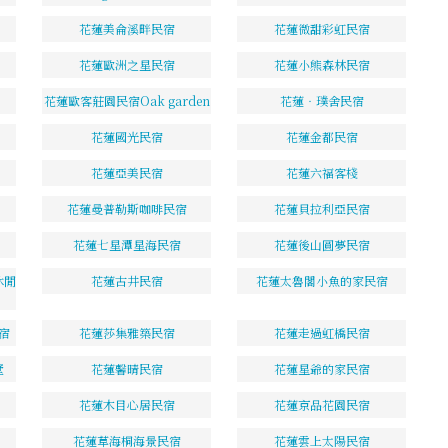
花蓮美侖溪畔民宿
花蓮微甜彩虹民宿
花蓮歐洲之星民宿
花蓮小熊森林民宿
花蓮歐客莊園民宿Oak garden
花蓮‧璞舍民宿
花蓮國光民宿
花蓮金都民宿
花蓮亞美民宿
花蓮六福客棧
花蓮曼普勒斯咖啡民宿
花蓮貝拉利亞民宿
花蓮七星潭星海民宿
花蓮後山圓夢民宿
休閒
花蓮古井民宿
花蓮太魯閣小魚的家民宿
宿
花蓮莎集雅築民宿
花蓮走過虹橋民宿
墅
花蓮馨晴民宿
花蓮星爺的家民宿
花蓮木目心居民宿
花蓮京品花園民宿
花蓮草海桐海景民宿
花蓮雲上太陽民宿