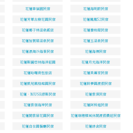
花蓮幸福圓民宿
花蓮海明蔚民宿
花蓮芳草古樹花園民宿
花蓮鳳凰52民宿
花蓮椰子林溫泉飯店
花蓮養和屋民宿
花蓮加賀屋溫泉民宿
花蓮玉溫泉民宿
花蓮浪淘沙海景民宿
花蓮海傳民宿
花蓮斯圖亞特海洋莊園
花蓮月光海洋民宿
花蓮哈囉背包旅店
花蓮美麗家民宿
花蓮凱苑風格庭園民宿
花蓮耕夢園渡假民宿
花蓮‧MUSE繆斯民宿
花蓮雲頂民宿
花蓮雲宿海岸民宿
花蓮阿桃姐民宿
花蓮閒雲居花園民宿
花蓮瑞穗檳城休閒渡假農莊民宿
花蓮自在園餐廳民宿
花蓮綠舍民宿