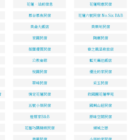
花蓮‧站前宿息
花蓮翔意民宿
慕谷慕魚民宿
花蓮六號民宿 No.Six B&B
美侖大飯店
美樂地民宿
家園民宿
陶庫民宿
薇閣優質民宿
春之風溫泉旅店
公教會館
藍天麗池飯店
悅園民宿
優比的家民宿
翠峰民宿
采玉民宿
宿
情定花蓮民宿
救國團花蓮學苑
五號小築民宿
國興山莊民宿
遊歷家B&B
原味空間民宿
花簷巧隅精緻民宿
傾城之戀
微風民宿
小斑的家民宿