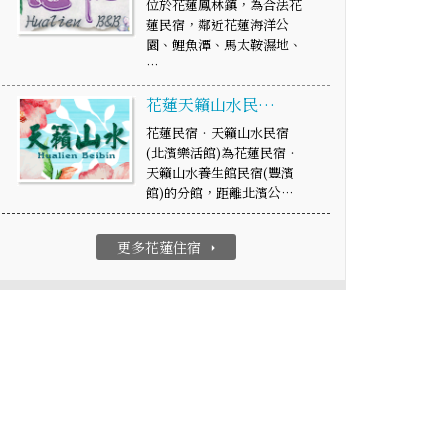
位於花蓮鳳林鎮，為合法花
蓮民宿，鄰近花蓮海洋公
園、鯉魚潭、馬太鞍濕地、
…
花蓮天籟山水民…
花蓮民宿‧天籟山水民宿
(北濱樂活館)為花蓮民宿‧
天籟山水養生館民宿(豐濱
館)的分館，距離北濱公…
更多花蓮住宿
arrow_right