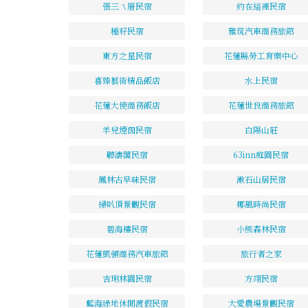
張三ㄟ厝民宿
約在這裡民宿
種籽民宿
雅筑汽車商務旅館
東方之星民宿
花蓮縣勞工育樂中心
喜臻藝術精品飯店
水上民宿
花蓮大使商務飯店
花蓮世良商務旅館
羊兒煙囪民宿
白陽山莊
聽濤閣民宿
63inn庭園民宿
鳳林古早味民宿
漱石山居民宿
掃叭頂景觀民宿
椰風時尚民宿
碧海樓民宿
小熊森林民宿
花蓮凱頓商務汽車旅館
旅行者之家
吉琍林園民宿
方翊民宿
藍海綠地休閒渡假民宿
大愛農場景觀民宿