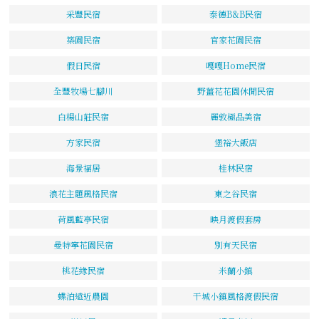
采豐民宿
泰德B&B民宿
築園民宿
官家花園民宿
假日民宿
嘎嘎Home民宿
全豐牧場七腳川
野薑花花園休閒民宿
白楊山莊民宿
麗敦極品美宿
方家民宿
堡裕大飯店
海景福居
桂林民宿
浪花主題風格民宿
東之谷民宿
荷風藍亭民宿
映月渡假套房
曼特寧花園民宿
別有天民宿
桃花緣民宿
米蘭小鎮
蝶泊遠近農園
干城小鎮風格渡假民宿