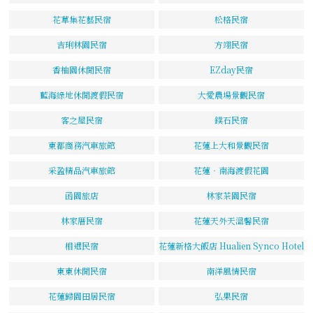
花草集花藝民宿
松格民宿
吉琍林園民宿
方翊民宿
香柚園休閒民宿
EZday民宿
藍海綠地休閒渡假民宿
大愛農場景觀民宿
客之屋民宿
鏷石民宿
東都商務汽車旅館
花蓮上大和景觀民宿
采盈精品汽車旅館
花蓮‧南海渡假花園
函園旅店
林家茶園民宿
林家厝民宿
花蓮天外天溫馨民宿
相遇民宿
花蓮新格大飯店 Hualien Synco Hotel
東東休閒民宿
南洋風情民宿
花蓮歸園田居民宿
弘果民宿