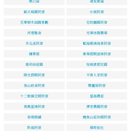
樂以居
遇見幸福
歐式庭園民宿
水庭民宿
花草樹木田園景觀
花欣蘭園民宿
河堤雅舍
光華休閒農場
木瓜溪民宿
藍海風情海景民宿
糖果屋
東華假期套房民宿
葛莉絲莊園
悅庭渡假花園
陽光假期民宿
平常人家民宿
後山前舍民宿
豐廬居民宿
十二號橋空間民宿
星海農莊
微風星情民宿
傅家農園民宿
發現樹湖
鯉魚山莊休閒民宿
聆海民宿
順泰旅社