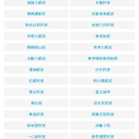
福隆大飯店
禾楓民宿
德興運動家
亞都海景飯店
新向日葵民宿
被浪打到民宿
祥鼎大飯店
青葉旅館
陶陶居山莊
美琪大飯店
合歡大飯店
東岸精緻商務旅館
禧福飯店
好來民宿
松露民宿
明水園飯店
華谷民宿
星光海岸
青松居
吉安家民宿
東海民宿
薇雅花苑民宿
新城堡民宿
溫馨小棧
一心居民宿
靜思優質民宿