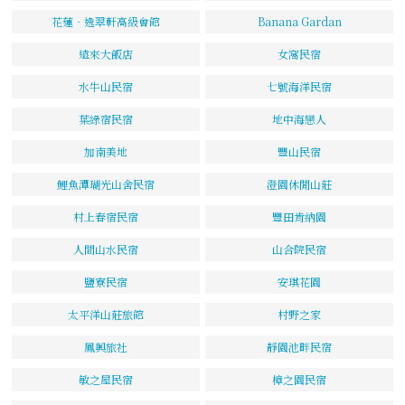
花蓮‧逸翠軒高級會館
Banana Gardan
遠來大飯店
女窩民宿
水牛山民宿
七號海洋民宿
葉綠宿民宿
地中海戀人
加南美地
豐山民宿
鯉魚潭瑚光山舍民宿
澄園休閒山莊
村上春宿民宿
豐田肯納園
人間山水民宿
山合院民宿
鹽寮民宿
安琪花園
太平洋山莊旅館
村野之家
鳳興旅社
靜園池畔民宿
敏之屋民宿
樟之園民宿