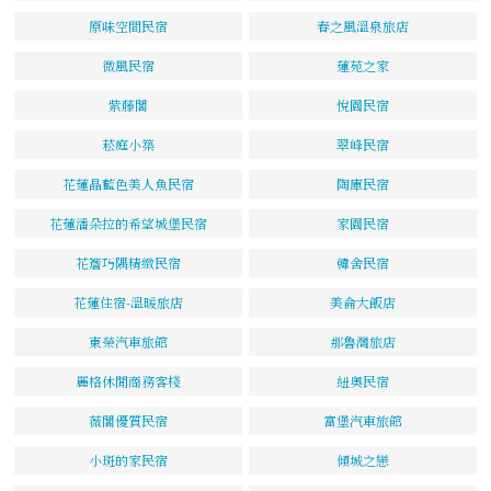
原味空間民宿
春之風溫泉旅店
微風民宿
蓮苑之家
紫藤閣
悅園民宿
菘庭小築
翠峰民宿
花蓮晶藍色美人魚民宿
陶庫民宿
花蓮潘朵拉的希望城堡民宿
家園民宿
花簷巧隅精緻民宿
韓舍民宿
花蓮住宿-溫暖旅店
美侖大飯店
東榮汽車旅館
那魯灣旅店
麗格休閒商務客棧
紐奧民宿
薇閣優質民宿
富堡汽車旅館
小斑的家民宿
傾城之戀