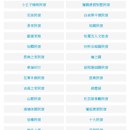
小王子精緻民宿
蓮園渡假別墅民宿
花術民宿
白被單平價民宿
吾家民宿
桔園民宿
甜蜜家庭
柏夏瓦人文旅舍
怡驛民宿
好所在庭園民宿
恩典之家民宿
檜之園
幸福紀行
莊稼厝田園民宿
花草木樹民宿
慈惠民宿
吉昌之家民宿
滌塵居
山郡民宿
松芸居景觀民宿
南埔休閒民宿
蓮莊渡假民宿
佶椰民宿
十大民宿
無名小築
芬芳民宿