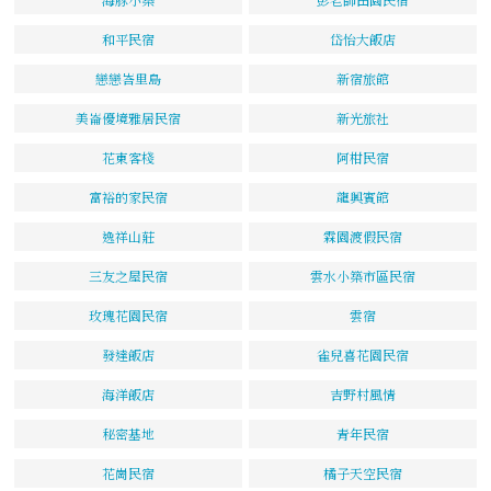
和平民宿
岱怡大飯店
戀戀峇里島
新宿旅館
美崙優境雅居民宿
新光旅社
花東客棧
阿柑民宿
富裕的家民宿
龍興賓館
逸祥山莊
霖園渡假民宿
三友之屋民宿
雲水小築市區民宿
玫瑰花園民宿
雲宿
發達飯店
雀兒喜花園民宿
海洋飯店
吉野村風情
秘密基地
青年民宿
花崗民宿
橘子天空民宿