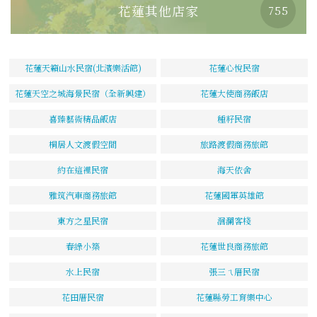
花蓮其他店家
755
花蓮天籟山水民宿(北濱樂活館)
花蓮心悅民宿
花蓮天空之城海景民宿（全新興建）
花蓮大使商務飯店
喜臻藝術精品飯店
種籽民宿
桐居人文渡假空間
旅路渡假商務旅館
約在這裡民宿
海天依舍
雅筑汽車商務旅館
花蓮國軍英雄館
東方之星民宿
洄瀾客棧
春綠小築
花蓮世良商務旅館
水上民宿
張三ㄟ厝民宿
花田厝民宿
花蓮縣勞工育樂中心