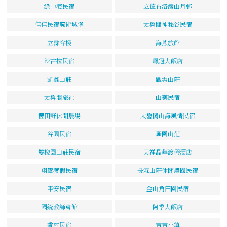
綠中海民宿
立德布洛灣山月邨
佳佳民宿魔術城堡
太魯閣神秘谷民宿
立霧客棧
海燕旅館
沙古拉民宿
鳳冠大飯店
凱鑫山莊
觀雲山莊
太魯閣旅社
山寨民宿
櫻田野休閒農場
太魯閣山海風情民宿
谷園民宿
麗園山莊
雙橡園山莊民宿
天祥晶華渡假酒店
翔廬渡假民宿
長霖山莊休閒農園民宿
平安民宿
金山角田園民宿
國統教師會館
阿季大飯店
香村民宿
吉吉小鎮