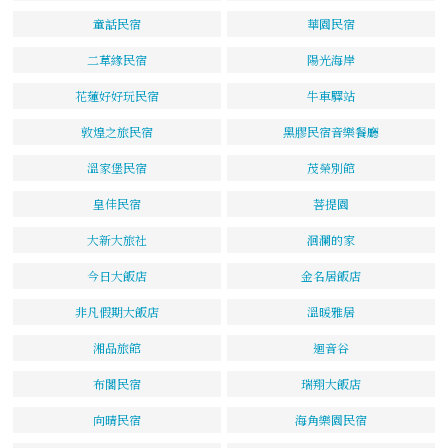
童話民宿
華園民宿
二草緣民宿
陽光海岸
花蓮好好玩民宿
牛車驛站
敦煌之旅民宿
黑膠民宿音樂餐廳
溫家堡民宿
茂榮別館
皇佳民宿
菩提園
大新大旅社
洄瀾的家
今日大飯店
金名居飯店
非凡假期大飯店
溫暖雅居
湘品旅館
迴音谷
布閣民宿
瑞翔大飯店
向晴民宿
海角樂園民宿