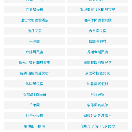
元氣屋民宿
新城堡縱谷休閒農牧場
理想大地渡假飯店
倆呆休閒渡假別墅
邀月民宿
吉谷樂民宿
一笑園
怡園渡假村
水泮居民宿
香榭童話民宿
新光兆豐休閒農牧場
鳳凰花園別墅民宿
綠野仙蹤農莊民宿
馬太鞍拉藍的家
晶暘屋民宿
加魯灣渡假村
石梯灣118民宿
阿珍民宿
千草園
瑞雄溫泉旅館
柚子林民宿
蝴蝶谷溫泉渡假村
瑞穗山下的厝
信號ㄎㄚ(腳)ㄟ厝民宿