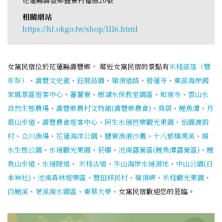
相關網站
https://hl.okgo.tw/shop/1116.html
女窩民宿位於花蓮縣壽豐鄉， 鄰近女窩民宿的景點有
米棧部落（豐
年祭）
、
壽豐文史館
、
鈺展苗園
、
嶺頂道路
、
碧蓮寺
、
東部海岸國
家風景區遊客中心
、
蕃薯寮
、
樹湖水保教室園區
、
和南寺
、
雲山水
自然生態農場
、
壽豐鄉農村文物館(壽豐鄉農會)
、
鳥居
、
鯉魚潭
、
月
眉山步道
、
壽豐農會遊客中心
、
阿生水璉芭樂觀光果園
、
怡園渡假
村
、
立川漁場
、
花蓮海洋公園
、
鹽寮漁港沙灘
、
十八號橋溯溪
、
親
水生態公園
、
水璉觀光果園
、
菸樓
、
池南露營區(鯉魚潭露營區)
、
鯉
魚山步道
、
水璉隧道
、
米棧古道
、
牛山海岸水璉濕地
、
中山公園(日
本神社)
、
池南森林遊樂區
、
豐田移民村
、
嶺頂岬
、
米棧觀光果園
、
白鮑溪
、
荖溪親水園區
、
東華大學
、女窩民宿歡迎您的蒞臨。