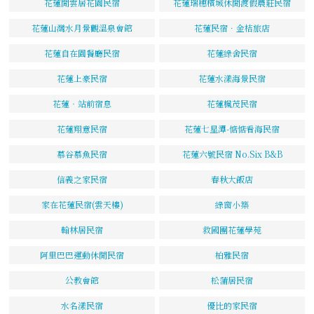
花蓮閒雲居花園民宿
花蓮瑞穗檳城休閒渡假農莊民宿
花蓮山灣水月景觀溫泉會館
花蓮民宿．金桔旅店
花蓮自在園餐廳民宿
花蓮綠舍民宿
花蓮上豪民宿
花蓮水漾海景民宿
花蓮‧站前宿息
花蓮楓茂民宿
花蓮翔意民宿
花蓮七星潭-惦惦看海民宿
慕谷慕魚民宿
花蓮六號民宿 No.Six B&B
信義之家民宿
春秋大飯店
家在花蓮民宿(雲天樓)
綠窗小築
翰林居民宿
救國團花蓮學苑
阿里巴巴運動休閒民宿
柏雅民宿
公教會館
松蒲居民宿
水名漾民宿
優比的家民宿