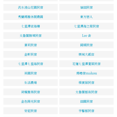
汎水淩山花園民宿
福田民宿
秀蘭瑪雅休閒農園
東方戀人
七星潭望海樓
七星潭海之屋民宿
太魯閣勝境民宿
Lee 舍
富莉民宿
國順民宿
金軒民宿
樂城大飯店
七星潭七星海民宿
花蓮七星潭夏屋民宿
英園民宿
瑪嚕宿malusu
生活農場
樸實居民宿
荷楓雅築民宿
太魯閣藝術民宿
金色陽光民宿
田園民宿
安莊民宿
宇馨藝民宿