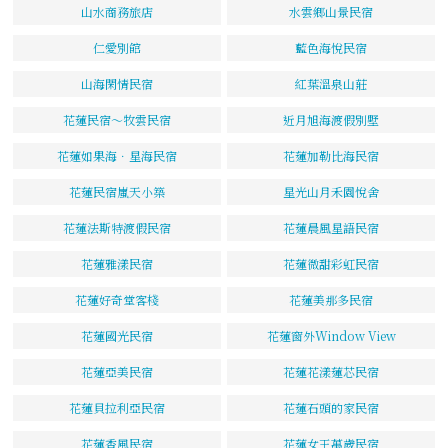
山水商務旅店
水雲鄉山景民宿
仁愛別館
藍色海悅民宿
山海閑情民宿
紅葉溫泉山莊
花蓮民宿～牧雲民宿
近月旭海渡假別墅
花蓮如果海．星海民宿
花蓮加勒比海民宿
花蓮民宿嵐天小築
星光山月禾園悅舍
花蓮法斯特渡假民宿
花蓮晨風星語民宿
花蓮雅漾民宿
花蓮微甜彩虹民宿
花蓮好奇堂客棧
花蓮美那多民宿
花蓮國光民宿
花蓮窗外Window View
花蓮亞美民宿
花蓮花漾蓮芯民宿
花蓮貝拉利亞民宿
花蓮石頭的家民宿
花蓮香風民宿
花蓮女王萬歲民宿