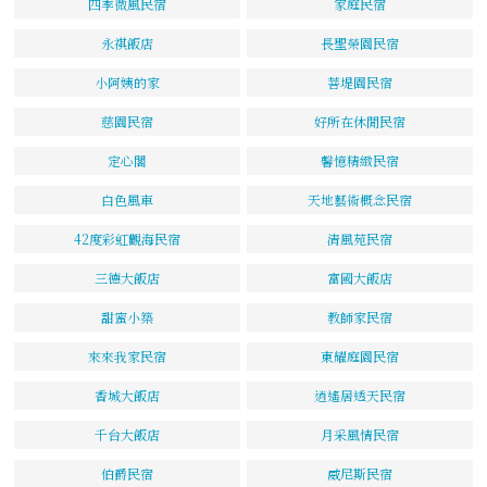
四季微風民宿
家庭民宿
永祺飯店
長聖榮園民宿
小阿姨的家
菩堤園民宿
慈園民宿
好所在休閒民宿
定心閣
馨憶精緻民宿
白色風車
天地藝術概念民宿
42度彩虹觀海民宿
清風苑民宿
三德大飯店
富國大飯店
甜蜜小築
教師家民宿
來來我家民宿
東耀庭園民宿
香城大飯店
逍遙居透天民宿
千台大飯店
月采風情民宿
伯爵民宿
威尼斯民宿