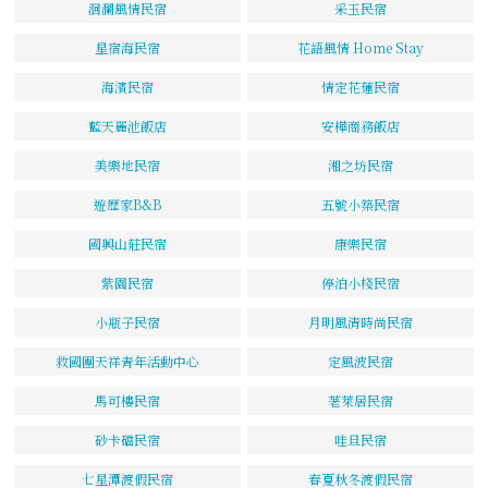
洄瀾風情民宿
采玉民宿
星宿海民宿
花語風情 Home Stay
海濱民宿
情定花蓮民宿
藍天麗池飯店
安樺商務飯店
美樂地民宿
湘之坊民宿
遊歷家B&B
五號小築民宿
國興山莊民宿
康樂民宿
紫園民宿
停泊小棧民宿
小瓶子民宿
月明風清時尚民宿
救國團天祥青年活動中心
定風波民宿
馬可樓民宿
荖萊居民宿
砂卡礑民宿
哇旦民宿
七星潭渡假民宿
春夏秋冬渡假民宿