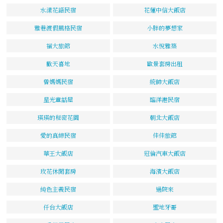
水漾花語民宿
花蓮中信大飯店
雅巷渡假風格民宿
小胖的夢想家
福大旅館
水悅雅築
歡天喜地
歐景套房出租
曾媽媽民宿
統帥大飯店
星光童話屋
臨洋港民宿
瑛瑛的秘密花園
朝北大飯店
愛的真締民宿
佳佳旅館
華王大飯店
冠倫汽車大飯店
玫花休閒套房
海濱大飯店
純色主義民宿
過院來
仟台大飯店
聖地牙哥