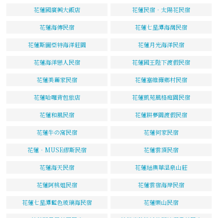
花蓮國廣興大飯店
花蓮民宿‧太陽花民宿
花蓮海傳民宿
花蓮七星潭海灣民宿
花蓮斯圖亞特海洋莊園
花蓮月光海洋民宿
花蓮海洋戀人民宿
花蓮國王陛下渡假民宿
花蓮美麗家民宿
花蓮塞維爾鄉村民宿
花蓮哈囉背包旅店
花蓮凱苑風格庭園民宿
花蓮和風民宿
花蓮耕夢園渡假民宿
花蓮牛の窩民宿
花蓮何家民宿
花蓮‧MUSE繆斯民宿
花蓮雲頂民宿
花蓮海天民宿
花蓮紐澳華溫泉山莊
花蓮阿桃姐民宿
花蓮雲宿海岸民宿
花蓮七星潭藍色玻璃海民宿
花蓮樂山民宿