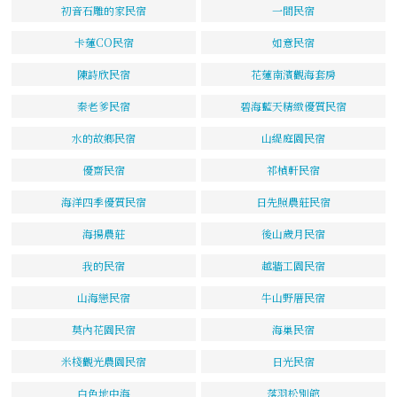
初音石雕的家民宿
一間民宿
卡蓮CO民宿
如意民宿
陳詩欣民宿
花蓮南濱觀海套房
秦老爹民宿
碧海藍天精緻優質民宿
水的故鄉民宿
山緹庭園民宿
優齋民宿
祁楨軒民宿
海洋四季優質民宿
日先照農莊民宿
海揚農莊
後山歲月民宿
我的民宿
越牆工園民宿
山海戀民宿
牛山野厝民宿
莫內花園民宿
海巢民宿
米棧觀光農園民宿
日光民宿
白色地中海
落羽松別館