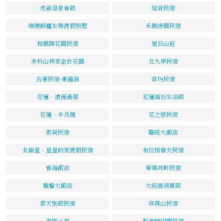
虎爺溫泉會館
知音民宿
瑞穗靜廬生態渡假別墅
禾風綠園民宿
和風陶花園民宿
旭日山莊
赤科山林家金針花園
北九岸民宿
古著民宿-東籬居
奇巧民宿
花蓮‧浪漫滿屋
花蓮海石生活館
花蓮‧半月灣
花之戀民宿
雲荷民宿
聯統大飯店
北極星．星星的家渡假民宿
布拉格春天民宿
看海飯店
菁華河畔民宿
雅馨大飯店
大統商務賓館
雲天別館民宿
祥燕山民宿
海豚小築
彭老師田園民宿