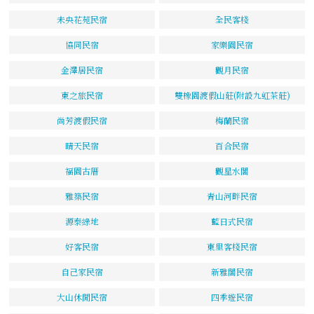
未央花苑民宿
全民客棧
協同民宿
家樂園民宿
金澤居民宿
觀月民宿
東之旅民宿
雙橡園渡假山莊(附設九虹茶莊)
尚芳渡假民宿
梅蘭民宿
晴天民宿
百合民宿
福園古厝
觀星水閣
雅築民宿
青山河畔民宿
源泰綠地
藍日式民宿
好客民宿
東里客棧民宿
自己家民宿
新雅閣民宿
大山休閒民宿
四季遊民宿