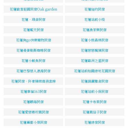
花蓮歐客莊園民宿Oak garden
花蓮紐約民宿
花蓮‧璞舍民宿
花蓮站前小棧
花蓮藍天民宿
花蓮漁家樂民宿
花蓮狗go快樂寵物民宿
花蓮小熊森林民宿
花蓮曼普勒斯咖啡民宿
花蓮戀戀楓情民宿
花蓮小鯨魚民宿
花蓮歐洲之星民宿
花蓮巴黎戀人浪漫民宿
花蓮站前柏園綠地花園民宿
花蓮民宿．阡豪精緻商務套房
花蓮洄瀾雅舍民宿
花蓮幸福163民宿
花蓮站前小保民宿
花蓮聽海民宿
花蓮卡布里民宿
花蓮愛戀鄉村風民宿
花蓮風信子民宿
花蓮麗都小築民宿
花蓮綠宿民宿