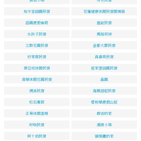
知卡宣田園民宿
花蓮健康休閒民宿閒情居
函園渡假會館
壺說民宿
水鈴子民宿
瑪格莉特
立群花園民宿
金都大郡民宿
好萊屋民宿
真善美民宿
葆岱兒休閒民宿
莊家堡田園民宿
南華休閒花園民宿
晶園
溯溪民宿
海風田莊民宿
松石賓館
愛和華渡假山莊
正易休閒套房
麻吉的家
呼吸民宿
湘緣小築
阿土伯民宿
貓頭鷹的家