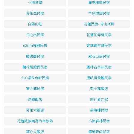
小熊城堡
麗堤精緻民宿
奇萊亞民宿
羊兒煙囪民宿
白陽山莊
花蓮民宿- 青山河畔
日之出民宿
花蓮花弄房民宿
63inn庭園民宿
東華嘉年華民宿
聽濤閣民宿
漱石山居民宿
蘭花厝渡假民宿
鳳林古早味民宿
六心居&宸昕民宿
掃叭頂景觀民宿
夢之鄉民宿
亞士都飯店
綠園飯店
旅行者之家
奇萊大飯店
碧海樓民宿
花蓮凱頓商務汽車旅館
小熊森林民宿
華心大飯店
椰風時尚民宿