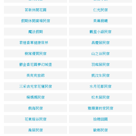
茗新休閒花園
仁光民宿
假期休閒廣場民宿
美麗晨曦
魔法假期
觀星小語民宿
君達香草健康世界
昌慶居民宿
樹窩優質民宿
山之谷民宿
鬱金香花園夢幻城堡
羽庭居民宿
美爽爽旅館
凱汶生民宿
三采吉光家花蓮民宿
水月花都民宿
楊媽媽民宿
松木居民宿
戲海民宿
雅爾富的家民宿
花東縱谷民宿
拾穗田園
喬居民宿
歐鄉民宿