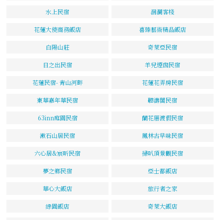
水上民宿
洄瀾客棧
花蓮大使商務飯店
喜臻藝術精品飯店
白陽山莊
奇萊亞民宿
日之出民宿
羊兒煙囪民宿
花蓮民宿- 青山河畔
花蓮花弄房民宿
東華嘉年華民宿
聽濤閣民宿
63inn庭園民宿
蘭花厝渡假民宿
漱石山居民宿
鳳林古早味民宿
六心居&宸昕民宿
掃叭頂景觀民宿
夢之鄉民宿
亞士都飯店
華心大飯店
旅行者之家
綠園飯店
奇萊大飯店