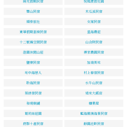
陽光假期民宿
悅庭渡假花園
豐山民宿
木瓜溪民宿
順泰旅社
女窩民宿
東華假期套房民宿
星海農莊
十二號橋空間民宿
山合院民宿
澄園休閒山莊
傅家農園民宿
鹽寮民宿
加南美地
地中海戀人
村上春宿民宿
聆海民宿
水牛山民宿
葉綠宿民宿
遠來大飯店
發現樹湖
糖果屋
葛莉絲莊園
藍海風情海景民宿
府群土產民宿
靜園池畔民宿