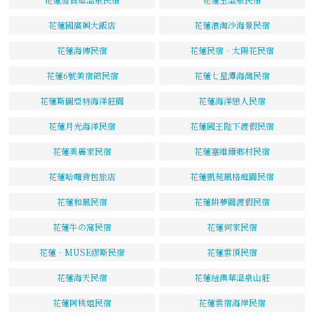
花蓮國廣興大飯店
花蓮浪淘沙海景民宿
花蓮海傳民宿
花蓮民宿‧太陽花民宿
花蓮6號美宿館民宿
花蓮七星潭海灣民宿
花蓮斯圖亞特海洋莊園
花蓮海洋戀人民宿
花蓮月光海洋民宿
花蓮國王陛下渡假民宿
花蓮美麗家民宿
花蓮塞維爾鄉村民宿
花蓮哈囉背包旅店
花蓮凱苑風格庭園民宿
花蓮和風民宿
花蓮耕夢園渡假民宿
花蓮牛の窩民宿
花蓮何家民宿
花蓮‧MUSE繆斯民宿
花蓮雲頂民宿
花蓮海天民宿
花蓮紐澳華溫泉山莊
花蓮阿桃姐民宿
花蓮雲宿海岸民宿