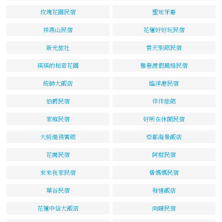
玫瑰花園民宿
聖地牙哥
祥燕山民宿
花蓮好好玩民宿
新光旅社
雲天別館民宿
瑛瑛的秘密花園
雅巷渡假風格民宿
統帥大飯店
臨洋港民宿
伯爵民宿
佳佳旅館
家庭民宿
好所在休閒民宿
大統商務賓館
亞都海景飯店
花崗民宿
阿柑民宿
來來我家民宿
曾媽媽民宿
華谷民宿
發達飯店
花蓮中信大飯店
向晴民宿