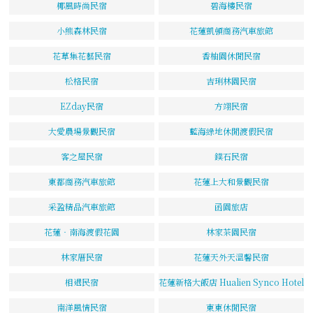
椰風時尚民宿
碧海樓民宿
小熊森林民宿
花蓮凱頓商務汽車旅館
花草集花藝民宿
香柚園休閒民宿
松格民宿
吉琍林園民宿
EZday民宿
方翊民宿
大愛農場景觀民宿
藍海綠地休閒渡假民宿
客之屋民宿
鏷石民宿
東都商務汽車旅館
花蓮上大和景觀民宿
采盈精品汽車旅館
函園旅店
花蓮‧南海渡假花園
林家茶園民宿
林家厝民宿
花蓮天外天溫馨民宿
相遇民宿
花蓮新格大飯店 Hualien Synco Hotel
南洋風情民宿
東東休閒民宿