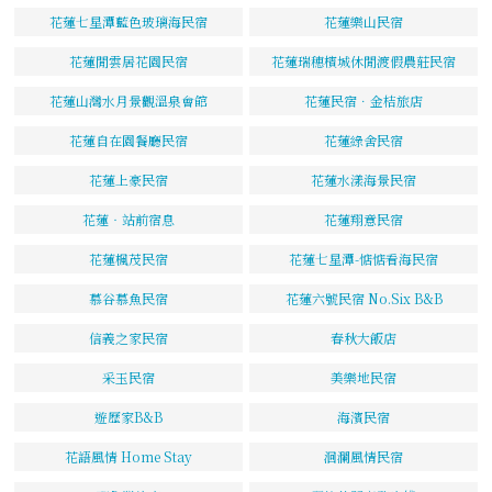
花蓮七星潭藍色玻璃海民宿
花蓮樂山民宿
花蓮閒雲居花園民宿
花蓮瑞穗檳城休閒渡假農莊民宿
花蓮山灣水月景觀溫泉會館
花蓮民宿．金桔旅店
花蓮自在園餐廳民宿
花蓮綠舍民宿
花蓮上豪民宿
花蓮水漾海景民宿
花蓮‧站前宿息
花蓮翔意民宿
花蓮楓茂民宿
花蓮七星潭-惦惦看海民宿
慕谷慕魚民宿
花蓮六號民宿 No.Six B&B
信義之家民宿
春秋大飯店
采玉民宿
美樂地民宿
遊歷家B&B
海濱民宿
花語風情 Home Stay
洄瀾風情民宿