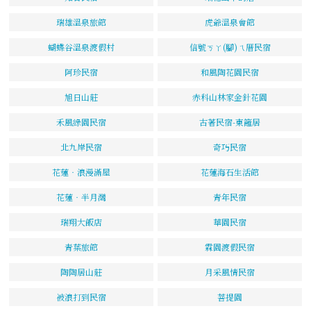
瑞雄溫泉旅館
虎爺溫泉會館
蝴蝶谷溫泉渡假村
信號ㄎㄚ(腳)ㄟ厝民宿
阿珍民宿
和風陶花園民宿
旭日山莊
赤科山林家金針花園
禾風綠園民宿
古著民宿-東籬居
北九岸民宿
奇巧民宿
花蓮‧浪漫滿屋
花蓮海石生活館
花蓮‧半月灣
青年民宿
瑞翔大飯店
華園民宿
青葉旅館
霖園渡假民宿
陶陶居山莊
月采風情民宿
被浪打到民宿
菩提園