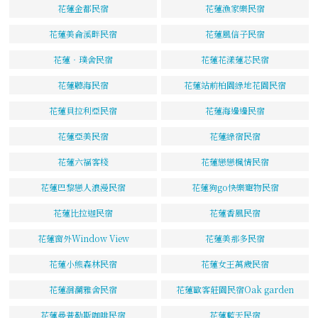
花蓮金都民宿
花蓮漁家樂民宿
花蓮美侖溪畔民宿
花蓮風信子民宿
花蓮‧璞舍民宿
花蓮花漾蓮芯民宿
花蓮聽海民宿
花蓮站前柏園綠地花園民宿
花蓮貝拉利亞民宿
花蓮海邊邊民宿
花蓮亞美民宿
花蓮綠宿民宿
花蓮六福客棧
花蓮戀戀楓情民宿
花蓮巴黎戀人浪漫民宿
花蓮狗go快樂寵物民宿
花蓮比拉迦民宿
花蓮香風民宿
花蓮窗外Window View
花蓮美那多民宿
花蓮小熊森林民宿
花蓮女王萬歲民宿
花蓮洄瀾雅舍民宿
花蓮歐客莊園民宿Oak garden
花蓮曼普勒斯咖啡民宿
花蓮藍天民宿