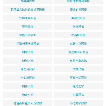
那魯灣旅店
麗格休閒商務客棧
花蓮潘朵拉的希望城堡民宿
優比的家民宿
安樺商務飯店
美侖大飯店
翠峰民宿
紐奧民宿
富堡汽車旅館
松蒲居民宿
花簷巧隅精緻民宿
五號小築民宿
陶庫民宿
春之風溫泉旅店
傾城之戀
東榮汽車旅館
湘之坊民宿
微風民宿
水名漾民宿
原味空間民宿
柏雅民宿
蓮苑之家
綠窗小築
家園民宿
花蓮晶藍色美人魚民宿
小斑的家民宿