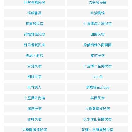
四季微風民宿
吉安家民宿
溫暖雅居
生活農場
樸實居民宿
七星潭海之屋民宿
荷楓雅築民宿
田園民宿
靜思優質民宿
秀蘭瑪雅休閒農園
樂城大飯店
富莉民宿
安莊民宿
七星潭七星海民宿
國順民宿
Lee 舍
東方戀人
瑪嚕宿malusu
七星潭望海樓
英園民宿
福田民宿
太魯閣藝術民宿
金軒民宿
汎水淩山花園民宿
太魯閣勝境民宿
花蓮七星潭夏屋民宿