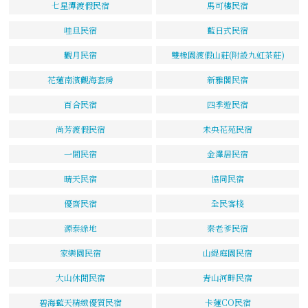
七星潭渡假民宿
馬可樓民宿
哇旦民宿
藍日式民宿
觀月民宿
雙橡園渡假山莊(附設九虹茶莊)
花蓮南濱觀海套房
新雅閣民宿
百合民宿
四季遊民宿
尚芳渡假民宿
未央花苑民宿
一間民宿
金澤居民宿
晴天民宿
協同民宿
優齋民宿
全民客棧
源泰綠地
秦老爹民宿
家樂園民宿
山緹庭園民宿
大山休閒民宿
青山河畔民宿
碧海藍天精緻優質民宿
卡蓮CO民宿