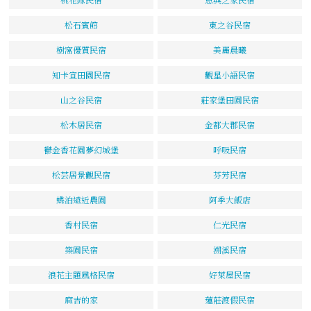
松石賓館
東之谷民宿
樹窩優質民宿
美麗晨曦
知卡宣田園民宿
觀星小語民宿
山之谷民宿
莊家堡田園民宿
松木居民宿
金都大郡民宿
鬱金香花園夢幻城堡
呼吸民宿
松芸居景觀民宿
芬芳民宿
蝶泊遠近農園
阿季大飯店
香村民宿
仁光民宿
築園民宿
溯溪民宿
浪花主題風格民宿
好萊屋民宿
麻吉的家
蓮莊渡假民宿