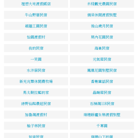
理想大地渡假飯店
米棧觀光農園民宿
牛山野厝民宿
倆呆休閒渡假別墅
越牆工園民宿
後山歲月民宿
怡園渡假村
莫內花園民宿
我的民宿
海巢民宿
一笑園
元氣屋民宿
水泮居民宿
鳳凰花園別墅民宿
新光兆豐休閒農牧場
香榭童話民宿
馬太鞍拉藍的家
晶暘屋民宿
綠野仙蹤農莊民宿
石梯灣118民宿
加魯灣渡假村
瑞穗靜廬生態渡假別墅
柚子林民宿
千草園
知音民宿
瑞穗山下的厝