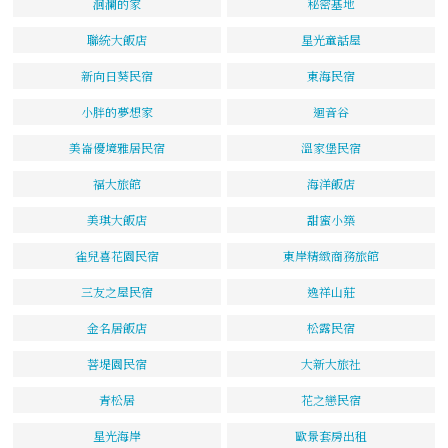
洄瀾的家
秘密基地
聯統大飯店
星光童話屋
新向日葵民宿
東海民宿
小胖的夢想家
迴音谷
美崙優境雅居民宿
溫家堡民宿
福大旅館
海洋飯店
美琪大飯店
甜蜜小築
雀兒喜花園民宿
東岸精緻商務旅館
三友之屋民宿
逸祥山莊
金名居飯店
松露民宿
菩堤園民宿
大新大旅社
青松居
花之戀民宿
星光海岸
歐景套房出租