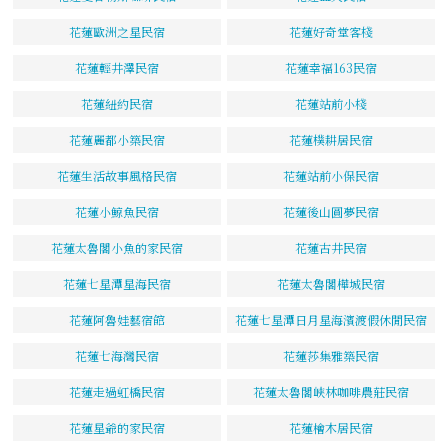
花蓮歐洲之星民宿
花蓮好奇堂客棧
花蓮輕井澤民宿
花蓮幸福163民宿
花蓮紐約民宿
花蓮站前小棧
花蓮麗都小築民宿
花蓮樸耕居民宿
花蓮生活故事風格民宿
花蓮站前小保民宿
花蓮小鯨魚民宿
花蓮後山圓夢民宿
花蓮太魯閣小魚的家民宿
花蓮古井民宿
花蓮七星潭星海民宿
花蓮太魯閣樺城民宿
花蓮阿魯娃藝宿館
花蓮七星潭日月星海濱渡假休閒民宿
花蓮七海灣民宿
花蓮莎集雅築民宿
花蓮走過虹橋民宿
花蓮太魯閣峽林咖啡農莊民宿
花蓮星爺的家民宿
花蓮檜木居民宿