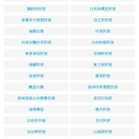
陳詩欣民宿
日先照農莊民宿
春夏秋冬渡假民宿
自己家民宿
福園古厝
好客民宿
初音石雕的家民宿
水的故鄉民宿
東里客棧民宿
祁楨軒民宿
梅蘭民宿
東之旅民宿
如意民宿
雅築民宿
觀星水閣
海洋四季優質民宿
新城堡縱谷休閒農牧場
落羽松別館
海揚農莊
邀月民宿
白色地中海
日光民宿
吉谷樂民宿
山海戀民宿