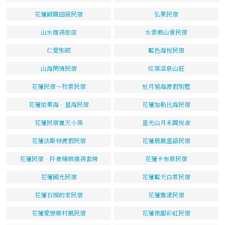
花蓮歸園田居民宿
弘果民宿
山水商務旅店
水雲鄉山景民宿
仁愛別館
藍色海悅民宿
山海閑情民宿
紅葉溫泉山莊
花蓮民宿～牧雲民宿
近月旭海渡假別墅
花蓮如果海．星海民宿
花蓮加勒比海民宿
花蓮民宿嵐天小築
星光山月禾園悅舍
花蓮法斯特渡假民宿
花蓮晨風星語民宿
花蓮民宿．阡豪精緻商務套房
花蓮卡布里民宿
花蓮國光民宿
花蓮藍天白雲民宿
花蓮石頭的家民宿
花蓮雅漾民宿
花蓮愛戀鄉村風民宿
花蓮微甜彩虹民宿