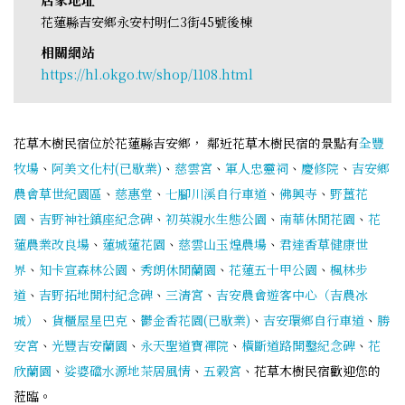
花蓮縣吉安鄉永安村明仁3街45號後棟
相關網站
https://hl.okgo.tw/shop/1108.html
花草木樹民宿位於花蓮縣吉安鄉， 鄰近花草木樹民宿的景點有
全豐
牧場
、
阿美文化村(已歇業)
、
慈雲宮
、
軍人忠靈祠
、
慶修院
、
吉安鄉
農會草世紀園區
、
慈惠堂
、
七腳川溪自行車道
、
佛興寺
、
野薑花
園
、
吉野神社鎮座紀念碑
、
初英親水生態公園
、
南華休閒花園
、
花
蓮農業改良場
、
蓮城蓮花園
、
慈雲山玉煌農場
、
君達香草健康世
界
、
知卡宣森林公園
、
秀朗休閒蘭園
、
花蓮五十甲公園
、
楓林步
道
、
吉野拓地開村紀念碑
、
三清宮
、
吉安農會遊客中心（吉農冰
城）
、
貨櫃屋星巴克
、
鬱金香花園(已歇業)
、
吉安環鄉自行車道
、
勝
安宮
、
光豐吉安蘭園
、
永天聖道寶禪院
、
橫斷道路開鑿紀念碑
、
花
欣蘭園
、
娑婆礑水源地茶居風情
、
五榖宮
、花草木樹民宿歡迎您的
蒞臨。