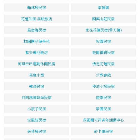
翰林居民宿
紫藤閣
花蓮住宿-溫暖旅店
國興山莊民宿
星宿海民宿
家在花蓮民宿(雲天樓)
救國團花蓮學苑
悅園民宿
藍天麗池飯店
薇閣優質民宿
阿里巴巴運動休閒民宿
情定花蓮民宿
菘庭小築
公教會館
韓舍民宿
停泊小棧民宿
月明風清時尚民宿
康樂民宿
小瓶子民宿
紫園民宿
定風波民宿
救國團天祥青年活動中心
荖萊居民宿
砂卡礑民宿