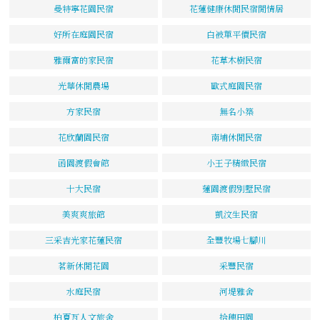
曼特寧花園民宿
花蓮健康休閒民宿閒情居
好所在庭園民宿
白被單平價民宿
雅爾富的家民宿
花草木樹民宿
光華休閒農場
歐式庭園民宿
方家民宿
無名小築
花欣蘭園民宿
南埔休閒民宿
函園渡假會館
小王子精緻民宿
十大民宿
蓮園渡假別墅民宿
美爽爽旅館
凱汶生民宿
三采吉光家花蓮民宿
全豐牧場七腳川
茗新休閒花園
采豐民宿
水庭民宿
河堤雅舍
柏夏瓦人文旅舍
拾穗田園