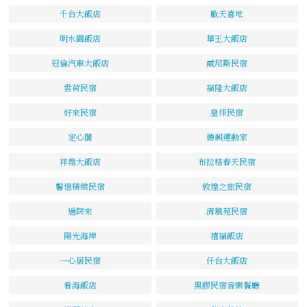
千台大飯店
歡天喜地
明水園飯店
華王大飯店
冠倫汽車大飯店
威尼斯民宿
雲荷民宿
福隆大飯店
好來民宿
皇佳民宿
定心閣
德興運動家
祥鼎大飯店
布拉格春天民宿
馨憶精緻民宿
敦煌之旅民宿
過院來
清風苑民宿
陽光海岸
禧福飯店
一心居民宿
仟台大飯店
看海飯店
黑膠民宿音樂餐廳