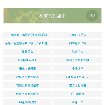
花蓮其他店家
755
花蓮天籟山水民宿(北濱樂活館)
花蓮心悅民宿
花蓮天空之城海景民宿（全新興建）
約在這裡民宿
種籽民宿
海天依舍
花蓮國軍英雄館
桐居人文渡假空間
張三ㄟ厝民宿
小熊城堡
旅路渡假商務旅館
花蓮縣勞工育樂中心
花蓮世良商務旅館
東方之星民宿
雅筑汽車商務旅館
花田厝民宿
麗堤精緻民宿
春綠小築