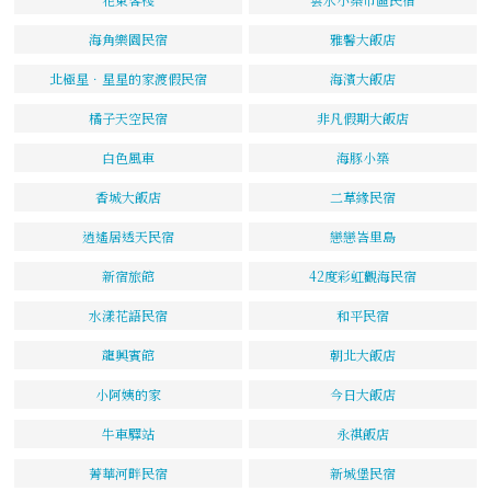
海角樂園民宿
雅馨大飯店
北極星．星星的家渡假民宿
海濱大飯店
橘子天空民宿
非凡假期大飯店
白色風車
海豚小築
香城大飯店
二草緣民宿
逍遙居透天民宿
戀戀峇里島
新宿旅館
42度彩虹觀海民宿
水漾花語民宿
和平民宿
龍興賓館
朝北大飯店
小阿姨的家
今日大飯店
牛車驛站
永祺飯店
菁華河畔民宿
新城堡民宿