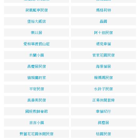
荷風藍亭民宿
瑪格莉特
堡裕大飯店
晶園
樂以居
阿土伯民宿
愛和華渡假山莊
遇見幸福
米蘭小鎮
官家花園民宿
昌慶居民宿
海景福居
貓頭鷹的家
楊媽媽民宿
平安民宿
水鈴子民宿
真善美民宿
正易休閒套房
國統教師會館
幸福紀行
吉吉小鎮
滌塵居
野薑花花園休閒民宿
桔園民宿