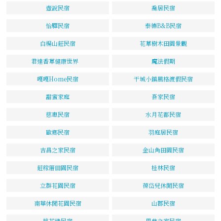
壺說民宿
喬居民宿
怡驛民宿
泰德B&B民宿
白楊山莊民宿
花草樹木田園景觀
君達香草健康世界
魔法假期
嘎嘎Home民宿
干城小鎮風格渡假民宿
甜蜜家庭
吾家民宿
慈惠民宿
水月花都民宿
歐鄉民宿
羽庭居民宿
吉昌之家民宿
金山角田園民宿
莊稼厝田園民宿
桂林民宿
立群花園民宿
葆岱兒休閒民宿
南華休閒花園民宿
山郡民宿
桃花緣民宿
恩典之家民宿