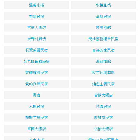
溫馨小棧
水悅雅築
布閣民宿
童話民宿
三德大飯店
茂榮別館
吉野村風情
天地藝術概念民宿
長聖榮園民宿
富裕的家民宿
彭老師田園民宿
湘品旅館
東耀庭園民宿
玫花休閒套房
愛的真締民宿
純色主義民宿
雲宿
合歡大飯店
禾楓民宿
慈園民宿
薇雅花苑民宿
教師家民宿
富國大飯店
岱怡大飯店
花東客棧
雲水小築市區民宿