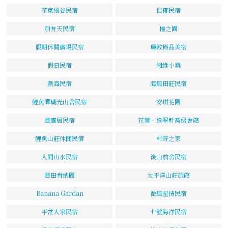
花東縱谷民宿
佶椰民宿
別有天民宿
檜之園
假期休閒廣場民宿
麗敦極品美宿
假日民宿
湘緣小築
戲海民宿
海風田莊民宿
鯉魚潭瑚光山舍民宿
安琪花園
豐廬居民宿
花蓮‧逸翠軒高級會館
鯉魚山莊休閒民宿
村野之家
人間山水民宿
後山前舍民宿
豐田肯納園
太平洋山莊旅館
Banana Gardan
微風星情民宿
平常人家民宿
七號海洋民宿