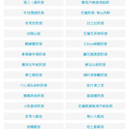
張三ㄟ厝民宿
雅筑汽車商務旅館
羊兒煙囪民宿
花蓮民宿- 青山河畔
奇萊亞民宿
日之出民宿
白陽山莊
花蓮花弄房民宿
聽濤閣民宿
63inn庭園民宿
東華嘉年華民宿
蘭花厝渡假民宿
鳳林古早味民宿
漱石山居民宿
夢之鄉民宿
掃叭頂景觀民宿
六心居&宸昕民宿
旅行者之家
椰風時尚民宿
碧海樓民宿
小熊森林民宿
花蓮凱頓商務汽車旅館
奇萊大飯店
華心大飯店
綠園飯店
亞士都飯店