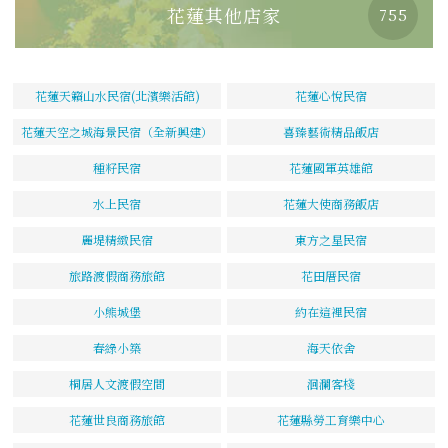
花蓮其他店家
755
花蓮天籟山水民宿(北濱樂活館)
花蓮心悅民宿
花蓮天空之城海景民宿（全新興建）
喜臻藝術精品飯店
種籽民宿
花蓮國軍英雄館
水上民宿
花蓮大使商務飯店
麗堤精緻民宿
東方之星民宿
旅路渡假商務旅館
花田厝民宿
小熊城堡
約在這裡民宿
春綠小築
海天依舍
桐居人文渡假空間
洄瀾客棧
花蓮世良商務旅館
花蓮縣勞工育樂中心