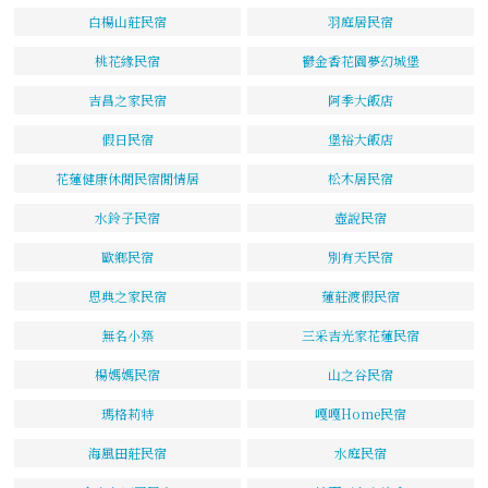
白楊山莊民宿
羽庭居民宿
桃花緣民宿
鬱金香花園夢幻城堡
吉昌之家民宿
阿季大飯店
假日民宿
堡裕大飯店
花蓮健康休閒民宿閒情居
松木居民宿
水鈴子民宿
壺說民宿
歐鄉民宿
別有天民宿
恩典之家民宿
蓮莊渡假民宿
無名小築
三采吉光家花蓮民宿
楊媽媽民宿
山之谷民宿
瑪格莉特
嘎嘎Home民宿
海風田莊民宿
水庭民宿