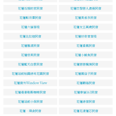
花蓮石頭的家民宿
花蓮巴黎戀人浪漫民宿
花蓮輕井澤民宿
花蓮美那多民宿
花蓮六福客棧
花蓮女王萬歲民宿
花蓮比拉迦民宿
花蓮好奇堂客棧
花蓮雅漾民宿
花蓮香風民宿
花蓮亞美民宿
花蓮小鯨魚民宿
花蓮藍天白雲民宿
花蓮戀戀楓情民宿
花蓮站前柏園綠地花園民宿
花蓮風信子民宿
花蓮窗外Window View
花蓮聽海民宿
花蓮曼普勒斯咖啡民宿
花蓮幸福163民宿
花蓮站前小保民宿
花蓮綠宿民宿
花蓮‧璞舍民宿
花蓮花漾蓮芯民宿