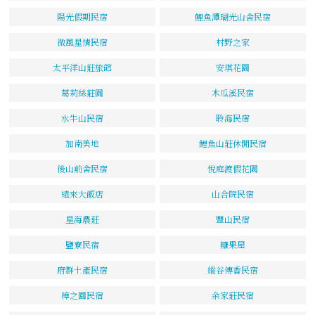
陽光假期民宿
鯉魚潭瑚光山舍民宿
微風星情民宿
村野之家
太平洋山莊旅館
安琪花園
葛莉絲莊園
木瓜溪民宿
水牛山民宿
聆海民宿
加南美地
鯉魚山莊休閒民宿
後山前舍民宿
悅庭渡假花園
遠來大飯店
山合院民宿
星海農莊
豐山民宿
鹽寮民宿
糖果屋
府群土產民宿
縱谷傳香民宿
樟之園民宿
余家莊民宿