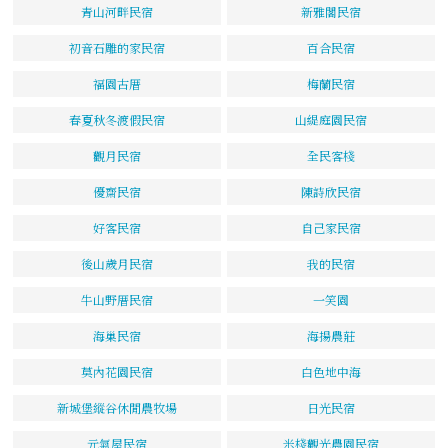
青山河畔民宿
新雅閣民宿
初音石雕的家民宿
百合民宿
福園古厝
梅蘭民宿
春夏秋冬渡假民宿
山緹庭園民宿
觀月民宿
全民客棧
優齋民宿
陳詩欣民宿
好客民宿
自己家民宿
後山歲月民宿
我的民宿
牛山野厝民宿
一笑園
海巢民宿
海揚農莊
莫內花園民宿
白色地中海
新城堡縱谷休閒農牧場
日光民宿
元氣屋民宿
米棧觀光農園民宿