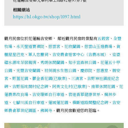
相關網站
https://hl.okgo.tw/shop/1097.html
觀月民宿位於花蓮縣吉安鄉， 鄰近觀月民宿的景點有
五榖宮
、
全豐
牧場
、
永天聖道寶禪院
、
慈雲宮
、
花欣蘭園
、
慈雲山玉煌農場
、
貨
櫃屋星巴克
、
軍人忠靈祠
、
吉安農會遊客中心（吉農冰城）
、
娑婆
礑水源地茶居風情
、
秀朗休閒蘭園
、
知卡宣森林公園
、
花蓮五十甲
公園
、
光豐吉安蘭園
、
初英親水生態公園
、
慶修院
、
慈惠堂
、
勝安
宮
、
野薑花園
、
鬱金香花園(已歇業)
、
三清宮
、
吉野神社鎮座紀念
碑
、
吉野拓地開村紀念碑
、
阿美文化村(已歇業)
、
南華休閒花園
、
花
蓮農業改良場
、
吉安環鄉自行車道
、
君達香草健康世界
、
楓林步
道
、
七腳川溪自行車道
、
蓮城蓮花園
、
橫斷道路開鑿紀念碑
、
吉安
鄉農會草世紀園區
、
佛興寺
、觀月民宿歡迎您的蒞臨。