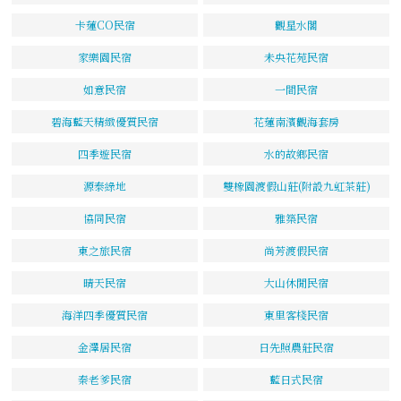
卡蓮CO民宿
觀星水閣
家樂園民宿
未央花苑民宿
如意民宿
一間民宿
碧海藍天精緻優質民宿
花蓮南濱觀海套房
四季遊民宿
水的故鄉民宿
源泰綠地
雙橡園渡假山莊(附設九虹茶莊)
協同民宿
雅築民宿
東之旅民宿
尚芳渡假民宿
晴天民宿
大山休閒民宿
海洋四季優質民宿
東里客棧民宿
金澤居民宿
日先照農莊民宿
秦老爹民宿
藍日式民宿