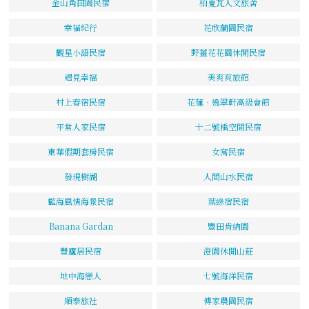
金山角田園民宿
柏夏瓦人文旅舍
幸福紀行
花欣蘭園民宿
觀星小語民宿
野薑花花園休閒民宿
遇見幸福
美爽爽旅館
村上春宿民宿
花蓮‧逸翠軒高級會館
平常人家民宿
十二號橋空間民宿
東華假期套房民宿
女窩民宿
發現樹湖
人間山水民宿
藍海風情海景民宿
葉綠宿民宿
Banana Gardan
豐田肯納園
豐廬居民宿
澄園休閒山莊
地中海戀人
七號海洋民宿
順泰旅社
傅家農園民宿