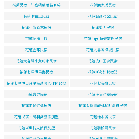
花蓮民宿．阡豪精緻商務套房
花蓮漁家樂民宿
花蓮卡布里民宿
花蓮洄瀾雅舍民宿
花蓮小熊森林民宿
花蓮藍天民宿
花蓮站前小棧
花蓮狗go快樂寵物民宿
花蓮金都民宿
花蓮太魯閣樺城民宿
花蓮太魯閣小魚的家民宿
花蓮後山圓夢民宿
花蓮七星潭星海民宿
花蓮阿魯娃藝宿館
花蓮七星潭日月星海濱渡假休閒民宿
花蓮七海灣民宿
花蓮古井民宿
花蓮莎集雅築民宿
花蓮走過虹橋民宿
花蓮太魯閣峽林咖啡農莊民宿
花蓮民宿‧洄瀾灣渡假別墅
花蓮檜木居民宿
花蓮峇里情人渡假別墅
花蓮羽松園民宿
花蓮星爺的家民宿
花蓮京品花園民宿