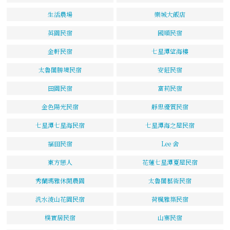
生活農場
樂城大飯店
英園民宿
國順民宿
金軒民宿
七星潭望海樓
太魯閣勝境民宿
安莊民宿
田園民宿
富莉民宿
金色陽光民宿
靜思優質民宿
七星潭七星海民宿
七星潭海之屋民宿
福田民宿
Lee 舍
東方戀人
花蓮七星潭夏屋民宿
秀蘭瑪雅休閒農園
太魯閣藝術民宿
汎水淩山花園民宿
荷楓雅築民宿
樸實居民宿
山寨民宿