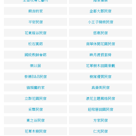
麻吉的家
金都大郡民宿
平安民宿
小王子精緻民宿
花東縱谷民宿
慈惠民宿
松石賓館
南華休閒花園民宿
國統教師會館
映月渡假套房
樂以居
花草樹木田園景觀
泰德B&B民宿
樹窩優質民宿
貓頭鷹的家
真善美民宿
立群花園民宿
浪花主題風格民宿
采豐民宿
莊稼厝田園民宿
東之谷民宿
方家民宿
花草木樹民宿
仁光民宿