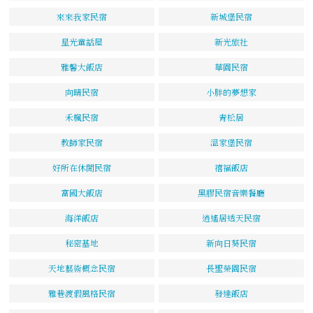
來來我家民宿
新城堡民宿
星光童話屋
新光旅社
雅馨大飯店
華園民宿
向晴民宿
小胖的夢想家
禾楓民宿
青松居
教師家民宿
溫家堡民宿
好所在休閒民宿
禧福飯店
富國大飯店
黑膠民宿音樂餐廳
海洋飯店
逍遙居透天民宿
秘密基地
新向日葵民宿
天地藝術概念民宿
長聖榮園民宿
雅巷渡假風格民宿
發達飯店