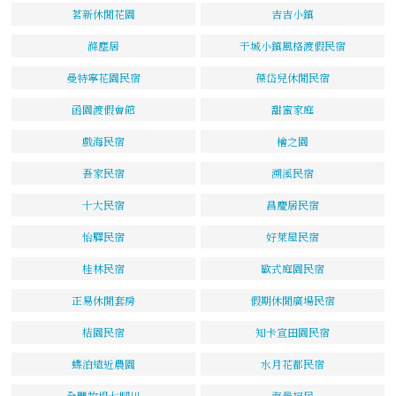
茗新休閒花園
吉吉小鎮
滌塵居
干城小鎮風格渡假民宿
曼特寧花園民宿
葆岱兒休閒民宿
函園渡假會館
甜蜜家庭
戲海民宿
檜之園
吾家民宿
溯溪民宿
十大民宿
昌慶居民宿
怡驛民宿
好萊屋民宿
桂林民宿
歐式庭園民宿
正易休閒套房
假期休閒廣場民宿
桔園民宿
知卡宣田園民宿
蝶泊遠近農園
水月花都民宿
全豐牧場七腳川
海景福居