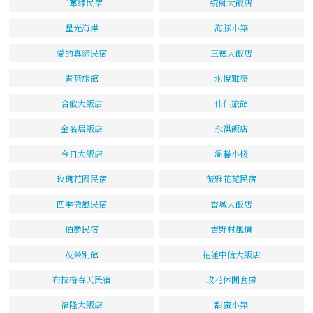
二草緣民宿
統帥大飯店
星光海岸
海豚小築
愛的真締民宿
三德大飯店
青葉旅館
水悅雅築
合歡大飯店
佳佳旅館
金名居飯店
永祺飯店
今日大飯店
溫馨小棧
玫瑰花園民宿
薇雅花苑民宿
四季微風民宿
香城大飯店
伯爵民宿
吉野村風情
茂榮別館
花蓮中信大飯店
布拉格春天民宿
玫花休閒套房
福隆大飯店
甜蜜小築