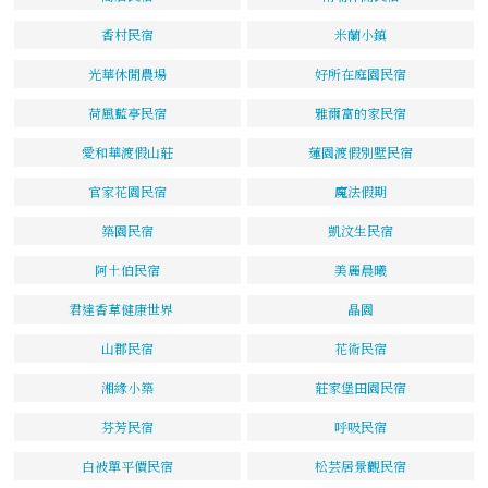
香村民宿
米蘭小鎮
光華休閒農場
好所在庭園民宿
荷風藍亭民宿
雅爾富的家民宿
愛和華渡假山莊
蓮園渡假別墅民宿
官家花園民宿
魔法假期
築園民宿
凱汶生民宿
阿土伯民宿
美麗晨曦
君達香草健康世界
晶園
山郡民宿
花術民宿
湘緣小築
莊家堡田園民宿
芬芳民宿
呼吸民宿
白被單平價民宿
松芸居景觀民宿