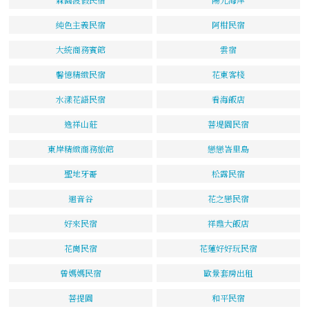
純色主義民宿
阿柑民宿
大統商務賓館
雲宿
馨憶精緻民宿
花東客棧
水漾花語民宿
看海飯店
逸祥山莊
菩堤園民宿
東岸精緻商務旅館
戀戀峇里島
聖地牙哥
松露民宿
迴音谷
花之戀民宿
好來民宿
祥鼎大飯店
花崗民宿
花蓮好好玩民宿
曾媽媽民宿
歐景套房出租
菩提園
和平民宿