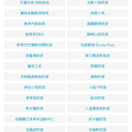
花蓮住宿-溫暖旅店
五號小築民宿
麗格休閒商務客棧
綠窗小築
東榮汽車旅館
洄瀾風情民宿
遊歷家B&B
國興山莊民宿
阿里巴巴運動休閒民宿
花語風情 Home Stay
那魯灣旅店
春之風溫泉旅店
蓮苑之家
紫園民宿
月明風清時尚民宿
康樂民宿
停泊小棧民宿
小瓶子民宿
荖萊居民宿
哇旦民宿
馬可樓民宿
七星潭渡假民宿
救國團天祥青年活動中心
砂卡礑民宿
定風波民宿
祁楨軒民宿