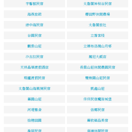
宇馨藝民宿
太魯閣神秘谷民宿
海燕旅館
櫻田野休閒農場
綠中海民宿
太魯閣旅社
谷園民宿
立霧客棧
觀雲山莊
立德布洛灣山月邨
沙古拉民宿
鳳冠大飯店
天祥晶華渡假酒店
長霖山莊休閒農園民宿
翔廬渡假民宿
雙橡園山莊民宿
太魯閣山海風情民宿
凱鑫山莊
麗園山莊
佳佳民宿魔術城堡
河堤雅舍
佶椰民宿
拾穗田園
麗敦極品美宿
喬居民宿
南埔休閒民宿