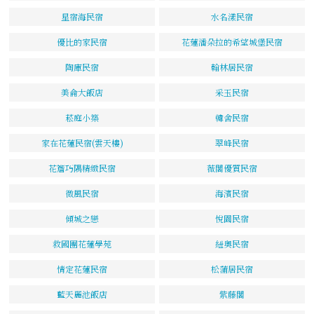
星宿海民宿
水名漾民宿
優比的家民宿
花蓮潘朵拉的希望城堡民宿
陶庫民宿
翰林居民宿
美侖大飯店
采玉民宿
菘庭小築
韓舍民宿
家在花蓮民宿(雲天樓)
翠峰民宿
花簷巧隅精緻民宿
薇閣優質民宿
微風民宿
海濱民宿
傾城之戀
悅園民宿
救國團花蓮學苑
紐奧民宿
情定花蓮民宿
松蒲居民宿
藍天麗池飯店
紫藤閣