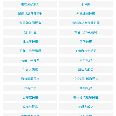
瑞雄溫泉旅館
千草園
蝴蝶谷溫泉渡假村
禾風綠園民宿
和風陶花園民宿
赤科山林家金針花園
旭日山莊
古著民宿-東籬居
北九岸民宿
奇巧民宿
花蓮‧浪漫滿屋
花蓮海石生活館
花蓮‧半月灣
家庭民宿
千台大飯店
岱怡大飯店
海角樂園民宿
42度彩虹觀海民宿
華谷民宿
童話民宿
吉安家民宿
美崙優境雅居民宿
臨洋港民宿
美琪大飯店
霖園渡假民宿
陽光海岸