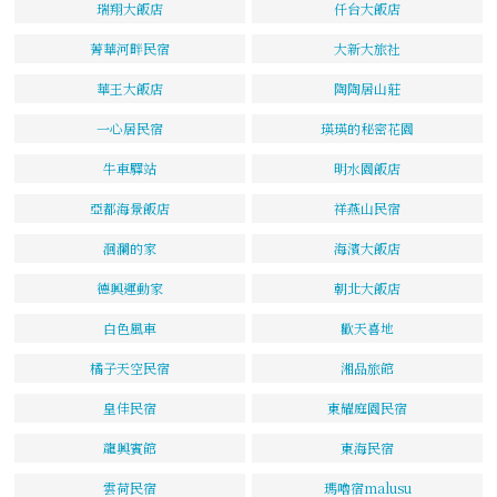
瑞翔大飯店
仟台大飯店
菁華河畔民宿
大新大旅社
華王大飯店
陶陶居山莊
一心居民宿
瑛瑛的秘密花園
牛車驛站
明水園飯店
亞都海景飯店
祥燕山民宿
洄瀾的家
海濱大飯店
德興運動家
朝北大飯店
白色風車
歡天喜地
橘子天空民宿
湘品旅館
皇佳民宿
東耀庭園民宿
龍興賓館
東海民宿
雲荷民宿
瑪嚕宿malusu