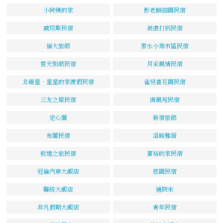
小阿姨的家
彭老師田園民宿
威尼斯民宿
被浪打到民宿
福大旅館
雲水小築市區民宿
雲天別館民宿
月采風情民宿
北極星．星星的家渡假民宿
雀兒喜花園民宿
三友之屋民宿
清風苑民宿
定心閣
新宿旅館
布閣民宿
溫暖雅居
敦煌之旅民宿
富裕的家民宿
冠倫汽車大飯店
慈園民宿
聯統大飯店
過院來
非凡假期大飯店
青年民宿