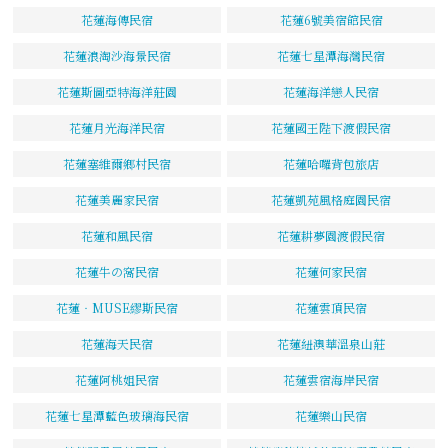
花蓮海傳民宿
花蓮6號美宿館民宿
花蓮浪淘沙海景民宿
花蓮七星潭海灣民宿
花蓮斯圖亞特海洋莊園
花蓮海洋戀人民宿
花蓮月光海洋民宿
花蓮國王陛下渡假民宿
花蓮塞維爾鄉村民宿
花蓮哈囉背包旅店
花蓮美麗家民宿
花蓮凱苑風格庭園民宿
花蓮和風民宿
花蓮耕夢園渡假民宿
花蓮牛の窩民宿
花蓮何家民宿
花蓮‧MUSE繆斯民宿
花蓮雲頂民宿
花蓮海天民宿
花蓮紐澳華溫泉山莊
花蓮阿桃姐民宿
花蓮雲宿海岸民宿
花蓮七星潭藍色玻璃海民宿
花蓮樂山民宿