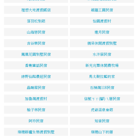
理想大地渡假飯店
越牆工園民宿
落羽松別館
怡園渡假村
山海戀民宿
邀月民宿
吉谷樂民宿
倆呆休閒渡假別墅
鳳凰花園別墅民宿
水泮居民宿
香榭童話民宿
新光兆豐休閒農牧場
綠野仙蹤農莊民宿
馬太鞍拉藍的家
晶暘屋民宿
石梯灣118民宿
加魯灣渡假村
信號ㄎㄚ(腳)ㄟ厝民宿
柚子林民宿
虎爺溫泉會館
阿珍民宿
知音民宿
瑞穗靜廬生態渡假別墅
瑞穗山下的厝