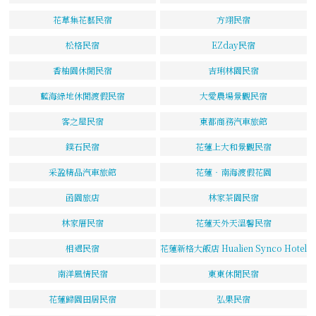
花草集花藝民宿
方翊民宿
松格民宿
EZday民宿
香柚園休閒民宿
吉琍林園民宿
藍海綠地休閒渡假民宿
大愛農場景觀民宿
客之屋民宿
東都商務汽車旅館
鏷石民宿
花蓮上大和景觀民宿
采盈精品汽車旅館
花蓮‧南海渡假花園
函園旅店
林家茶園民宿
林家厝民宿
花蓮天外天溫馨民宿
相遇民宿
花蓮新格大飯店 Hualien Synco Hotel
南洋風情民宿
東東休閒民宿
花蓮歸園田居民宿
弘果民宿