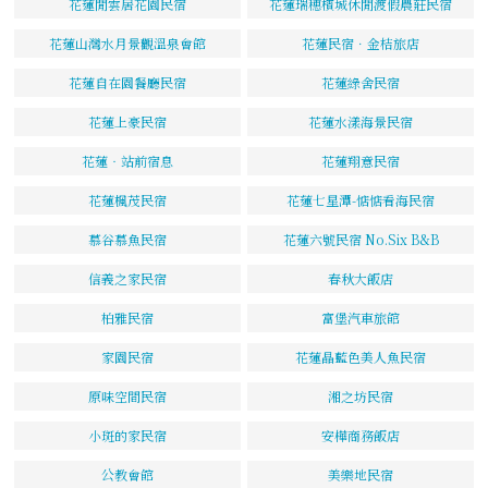
花蓮閒雲居花園民宿
花蓮瑞穗檳城休閒渡假農莊民宿
花蓮山灣水月景觀溫泉會館
花蓮民宿．金桔旅店
花蓮自在園餐廳民宿
花蓮綠舍民宿
花蓮上豪民宿
花蓮水漾海景民宿
花蓮‧站前宿息
花蓮翔意民宿
花蓮楓茂民宿
花蓮七星潭-惦惦看海民宿
慕谷慕魚民宿
花蓮六號民宿 No.Six B&B
信義之家民宿
春秋大飯店
柏雅民宿
富堡汽車旅館
家園民宿
花蓮晶藍色美人魚民宿
原味空間民宿
湘之坊民宿
小斑的家民宿
安樺商務飯店
公教會館
美樂地民宿