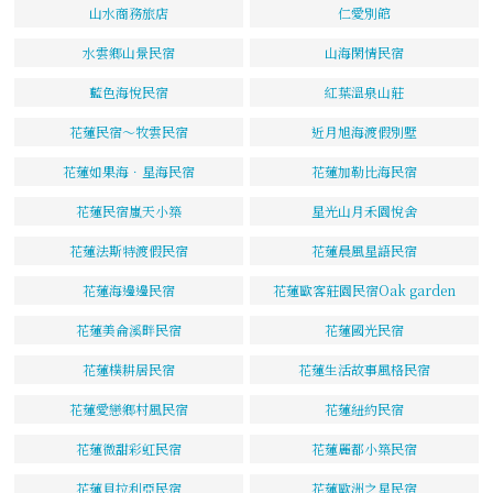
山水商務旅店
仁愛別館
水雲鄉山景民宿
山海閑情民宿
藍色海悅民宿
紅葉溫泉山莊
花蓮民宿～牧雲民宿
近月旭海渡假別墅
花蓮如果海．星海民宿
花蓮加勒比海民宿
花蓮民宿嵐天小築
星光山月禾園悅舍
花蓮法斯特渡假民宿
花蓮晨風星語民宿
花蓮海邊邊民宿
花蓮歐客莊園民宿Oak garden
花蓮美侖溪畔民宿
花蓮國光民宿
花蓮樸耕居民宿
花蓮生活故事風格民宿
花蓮愛戀鄉村風民宿
花蓮紐約民宿
花蓮微甜彩虹民宿
花蓮麗都小築民宿
花蓮貝拉利亞民宿
花蓮歐洲之星民宿