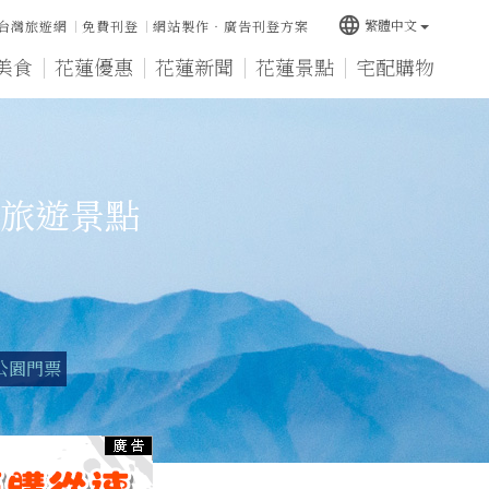
language
繁體中文
台灣旅遊網
免費刊登
網站製作‧廣告刊登方案
美食
花蓮優惠
花蓮新聞
花蓮景點
宅配購物
旅遊景點
公園門票