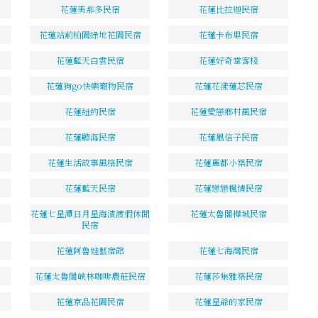
花蓮美那多民宿
花蓮比拉迦民宿
花蓮站前柏園綠地花園民宿
花蓮卡布里民宿
花蓮藍天白雲民宿
花蓮好奇堂客棧
花蓮狗go快樂寵物民宿
花蓮花漾蓮芯民宿
花蓮紐約民宿
花蓮愛戀鄉村風民宿
花蓮聽海民宿
花蓮風信子民宿
花蓮生活故事風格民宿
花蓮麗都小築民宿
花蓮藍天民宿
花蓮戀戀楓情民宿
花蓮七星潭日月星海濱渡假休閒
花蓮太魯閣樺城民宿
民宿
花蓮阿魯娃藝宿館
花蓮七海灣民宿
花蓮太魯閣峽林咖啡農莊民宿
花蓮莎集雅築民宿
花蓮京品花園民宿
花蓮星爺的家民宿