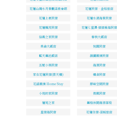
花蓮山灣水月景觀溫泉會館
花蓮民宿．金桔旅店
花蓮上豪民宿
花蓮水漾海景民宿
花蓮楓茂民宿
花蓮七星潭-惦惦看海民宿
信義之家民宿
春秋大飯店
美侖大飯店
悅園民宿
藍天麗池飯店
洄瀾風情民宿
五號小築民宿
海濱民宿
家在花蓮民宿(雲天樓)
韓舍民宿
花語風情 Home Stay
原味空間民宿
小斑的家民宿
微風民宿
蓮苑之家
麗格休閒商務客棧
星宿海民宿
花蓮住宿-溫暖旅店