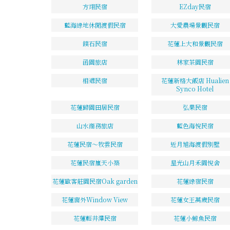
方翊民宿
EZday民宿
藍海綠地休閒渡假民宿
大愛農場景觀民宿
鏷石民宿
花蓮上大和景觀民宿
函園旅店
林家茶園民宿
相遇民宿
花蓮新格大飯店 Hualien
Synco Hotel
花蓮歸園田居民宿
弘果民宿
山水商務旅店
藍色海悅民宿
花蓮民宿～牧雲民宿
近月旭海渡假別墅
花蓮民宿嵐天小築
星光山月禾園悅舍
花蓮歐客莊園民宿Oak garden
花蓮綠宿民宿
花蓮窗外Window View
花蓮女王萬歲民宿
花蓮輕井澤民宿
花蓮小鯨魚民宿