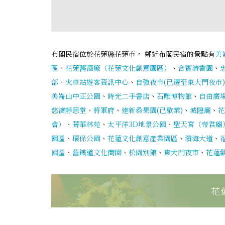
布閣民宿位於花蓮縣花蓮市， 鄰近布閣民宿的景點有
美
區
、
花蓮舊酒廠（花蓮文化創意園區）
、
合賓清香園
、
部
、
火車站遊客資訊中心
、
自強夜市(已遷至東大門夜市)
美崙山中正公園
、
時光二手書店
、
石雕博物館
、
自由廣場
慈濟靜思堂
、
將軍府
、
達新桑果園(已歇業)
、
城隍廟
、
花
會）
、
菁華林苑
、
太平洋3D地景公園
、
聖天宮（帝君廟
園區
、
環保公園
、
花蓮文化創意產業園區
、
濱海大道
、
園區
、
舊鐵道文化商圈
、
松園別館
、
東大門夜市
、
花蓮
花