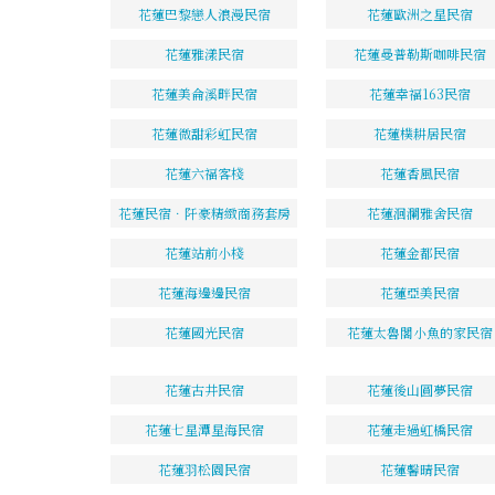
花蓮巴黎戀人浪漫民宿
花蓮歐洲之星民宿
花蓮雅漾民宿
花蓮曼普勒斯咖啡民宿
花蓮美侖溪畔民宿
花蓮幸福163民宿
花蓮微甜彩虹民宿
花蓮樸耕居民宿
花蓮六福客棧
花蓮香風民宿
花蓮民宿．阡豪精緻商務套房
花蓮洄瀾雅舍民宿
花蓮站前小棧
花蓮金都民宿
花蓮海邊邊民宿
花蓮亞美民宿
花蓮國光民宿
花蓮太魯閣小魚的家民宿
花蓮古井民宿
花蓮後山圓夢民宿
花蓮七星潭星海民宿
花蓮走過虹橋民宿
花蓮羽松園民宿
花蓮馨晴民宿