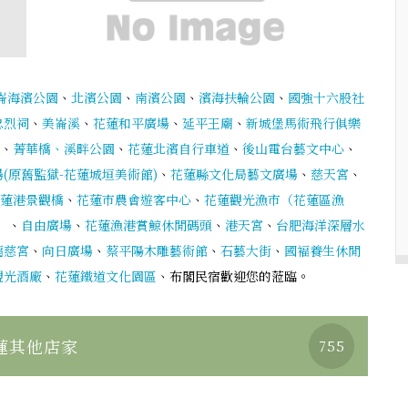
崙海濱公園
、
北濱公園
、
南濱公園
、
濱海扶輪公園
、
國強十六股社
忠烈祠
、
美崙溪
、
花蓮和平廣場
、
延平王廟
、
新城堡馬術飛行俱樂
、
菁華橋、溪畔公園
、
花蓮北濱自行車道
、
後山電台藝文中心
、
(原舊監獄-花蓮城垣美術館)
、
花蓮縣文化局藝文廣場
、
慈天宮
、
蓮港景觀橋
、
花蓮市農會遊客中心
、
花蓮觀光漁市（花蓮區漁
）
、
自由廣場
、
花蓮漁港賞鯨休閒碼頭
、
港天宮
、
台肥海洋深層水
福慈宮
、
向日廣場
、
蔡平陽木雕藝術館
、
石藝大街
、
國褔養生休閒
觀光酒廠
、
花蓮鐵道文化園區
、布閣民宿歡迎您的蒞臨。
蓮其他店家
755