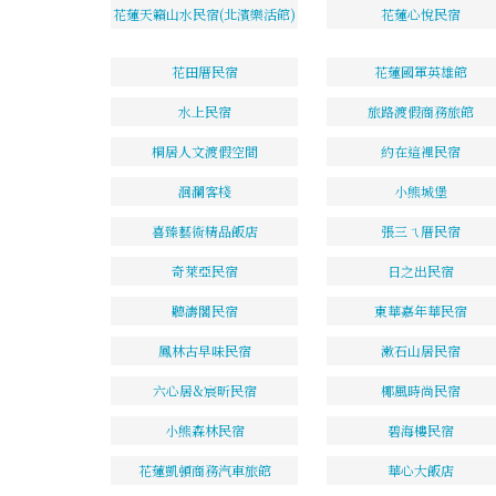
花蓮天籟山水民宿(北濱樂活館)
花蓮心悅民宿
花田厝民宿
花蓮國軍英雄館
水上民宿
旅路渡假商務旅館
桐居人文渡假空間
約在這裡民宿
洄瀾客棧
小熊城堡
喜臻藝術精品飯店
張三ㄟ厝民宿
奇萊亞民宿
日之出民宿
聽濤閣民宿
東華嘉年華民宿
鳳林古早味民宿
漱石山居民宿
六心居&宸昕民宿
椰風時尚民宿
小熊森林民宿
碧海樓民宿
花蓮凱頓商務汽車旅館
華心大飯店