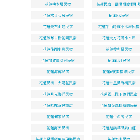
花蓮檜木居民宿
花蓮民宿‧洄瀾灣渡假別
花蓮木目心居民宿
花蓮RK民宿
花蓮天石山莊民宿
花蓮牛山呼庭小木屋民宿
花蓮芳草古樹花園民宿
花蓮大方花園小木屋
花蓮後湖水月民宿
花蓮養和屋民宿
花蓮加賀屋溫泉民宿
花蓮山月民宿
花蓮海傳民宿
花蓮6號美宿館民宿
花蓮民宿‧太陽花民宿
花蓮七星潭海灣民宿
花蓮月光海洋民宿
花蓮國王陛下渡假民宿
花蓮哈囉背包旅店
花蓮凱苑風格庭園民宿
花蓮何家民宿
花蓮牛の窩民宿
花蓮海天民宿
花蓮紐澳華溫泉山莊
花蓮七星潭藍色玻璃海民宿
花蓮樂山民宿