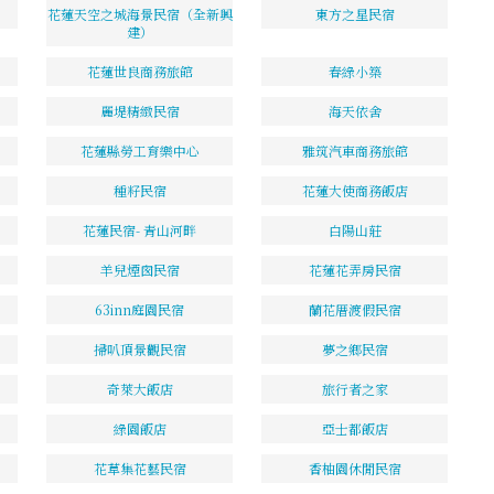
花蓮天空之城海景民宿（全新興
東方之星民宿
建）
花蓮世良商務旅館
春綠小築
麗堤精緻民宿
海天依舍
花蓮縣勞工育樂中心
雅筑汽車商務旅館
種籽民宿
花蓮大使商務飯店
花蓮民宿- 青山河畔
白陽山莊
羊兒煙囪民宿
花蓮花弄房民宿
63inn庭園民宿
蘭花厝渡假民宿
掃叭頂景觀民宿
夢之鄉民宿
奇萊大飯店
旅行者之家
綠園飯店
亞士都飯店
花草集花藝民宿
香柚園休閒民宿