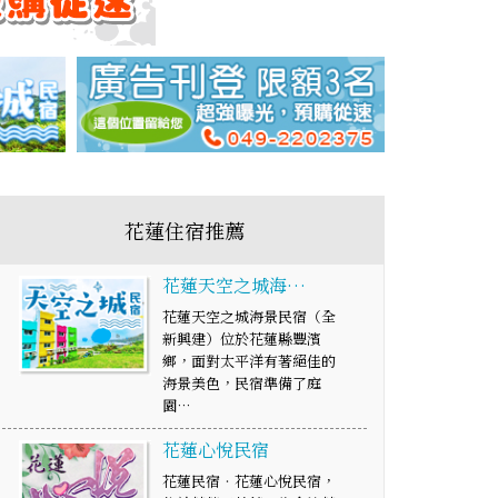
花蓮住宿推薦
花蓮天空之城海…
花蓮天空之城海景民宿（全
新興建）位於花蓮縣豐濱
鄉，面對太平洋有著絕佳的
海景美色，民宿準備了庭
園…
花蓮心悅民宿
花蓮民宿‧花蓮心悅民宿，