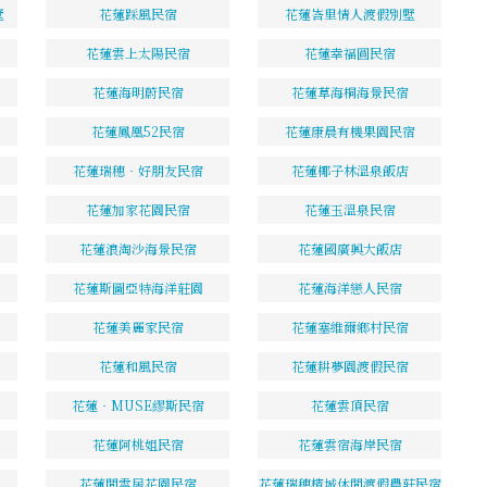
墅
花蓮踩風民宿
花蓮峇里情人渡假別墅
花蓮雲上太陽民宿
花蓮幸福圓民宿
花蓮海明蔚民宿
花蓮草海桐海景民宿
花蓮鳳凰52民宿
花蓮康晨有機果園民宿
花蓮瑞穗‧好朋友民宿
花蓮椰子林溫泉飯店
花蓮加家花園民宿
花蓮玉溫泉民宿
花蓮浪淘沙海景民宿
花蓮國廣興大飯店
花蓮斯圖亞特海洋莊園
花蓮海洋戀人民宿
花蓮美麗家民宿
花蓮塞維爾鄉村民宿
花蓮和風民宿
花蓮耕夢園渡假民宿
花蓮‧MUSE繆斯民宿
花蓮雲頂民宿
花蓮阿桃姐民宿
花蓮雲宿海岸民宿
花蓮閒雲居花園民宿
花蓮瑞穗檳城休閒渡假農莊民宿