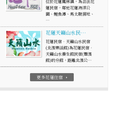
位於花蓮鳳林鎮，為合法花
蓮民宿，鄰近花蓮海洋公
園、鯉魚潭、馬太鞍濕地、
…
花蓮天籟山水民…
花蓮民宿‧天籟山水民宿
(北濱樂活館)為花蓮民宿‧
天籟山水養生館民宿(豐濱
館)的分館，距離北濱公…
更多花蓮住宿
arrow_right