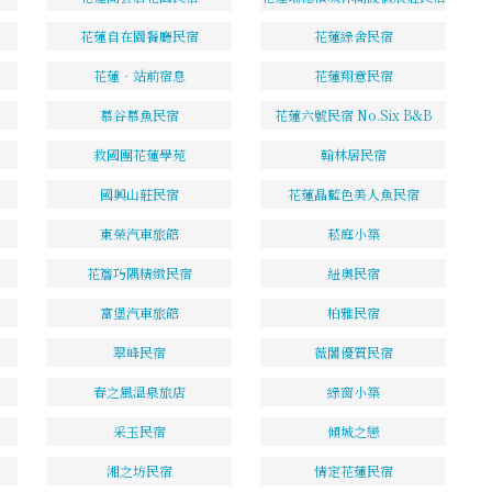
花蓮自在園餐廳民宿
花蓮綠舍民宿
花蓮‧站前宿息
花蓮翔意民宿
慕谷慕魚民宿
花蓮六號民宿 No.Six B&B
救國團花蓮學苑
翰林居民宿
國興山莊民宿
花蓮晶藍色美人魚民宿
東榮汽車旅館
菘庭小築
花簷巧隅精緻民宿
紐奧民宿
富堡汽車旅館
柏雅民宿
翠峰民宿
薇閣優質民宿
春之風溫泉旅店
綠窗小築
采玉民宿
傾城之戀
湘之坊民宿
情定花蓮民宿