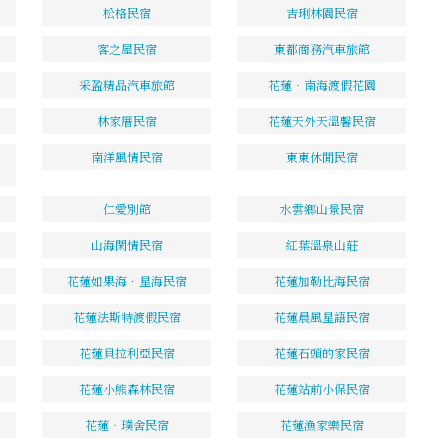
松格民宿
吉琍林園民宿
客之屋民宿
東都商務汽車旅館
采盈精品汽車旅館
花蓮‧南海渡假花園
林家厝民宿
花蓮天外天溫馨民宿
南洋風情民宿
東東休閒民宿
仁愛別館
水雲鄉山景民宿
山海閑情民宿
紅葉溫泉山莊
花蓮如果海．星海民宿
花蓮加勒比海民宿
花蓮法斯特渡假民宿
花蓮晨風星語民宿
花蓮貝拉利亞民宿
花蓮石頭的家民宿
花蓮小熊森林民宿
花蓮站前小保民宿
花蓮‧璞舍民宿
花蓮漁家樂民宿