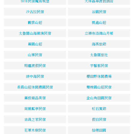
佳佳民宿魔術城堡
天祥晶華渡假酒店
沙古拉民宿
谷園民宿
觀雲山莊
凱鑫山莊
太魯閣山海風情民宿
立德布洛灣山月邨
麗園山莊
海燕旅館
山寨民宿
太魯閣旅社
翔廬渡假民宿
宇馨藝民宿
綠中海民宿
櫻田野休閒農場
長霖山莊休閒農園民宿
雙橡園山莊民宿
麗敦極品美宿
金山角田園民宿
荷風藍亭民宿
松石賓館
吉昌之家民宿
假日民宿
花草木樹民宿
拾穗田園