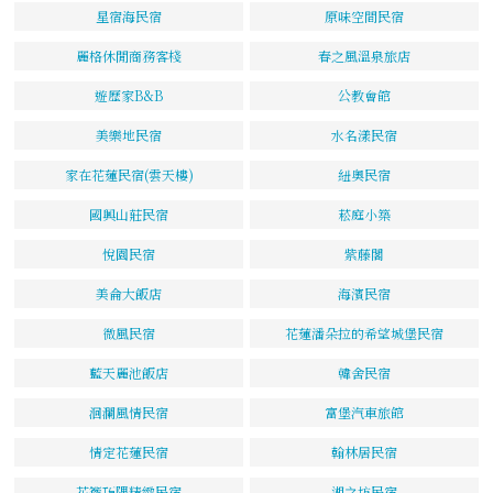
星宿海民宿
原味空間民宿
麗格休閒商務客棧
春之風溫泉旅店
遊歷家B&B
公教會館
美樂地民宿
水名漾民宿
家在花蓮民宿(雲天樓)
紐奧民宿
國興山莊民宿
菘庭小築
悅園民宿
紫藤閣
美侖大飯店
海濱民宿
微風民宿
花蓮潘朵拉的希望城堡民宿
藍天麗池飯店
韓舍民宿
洄瀾風情民宿
富堡汽車旅館
情定花蓮民宿
翰林居民宿
花簷巧隅精緻民宿
湘之坊民宿