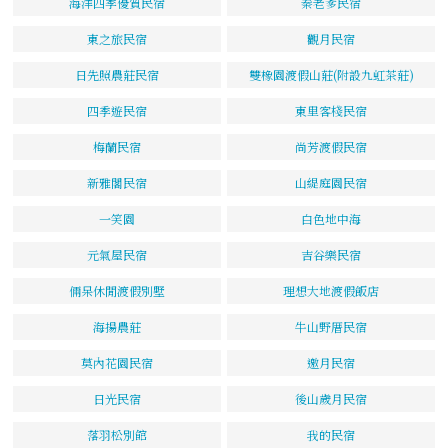
海洋四季優質民宿
秦老爹民宿
東之旅民宿
觀月民宿
日先照農莊民宿
雙橡園渡假山莊(附設九虹茶莊)
四季遊民宿
東里客棧民宿
梅蘭民宿
尚芳渡假民宿
新雅閣民宿
山緹庭園民宿
一笑園
白色地中海
元氣屋民宿
吉谷樂民宿
倆呆休閒渡假別墅
理想大地渡假飯店
海揚農莊
牛山野厝民宿
莫內花園民宿
邀月民宿
日光民宿
後山歲月民宿
落羽松別館
我的民宿