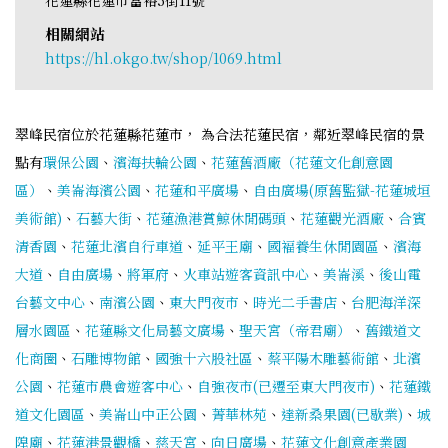
相關網站
https://hl.okgo.tw/shop/1069.html
翠峰民宿位於花蓮縣花蓮市， 為合法花蓮民宿，鄰近翠峰民宿的景
點有
環保公園
、
濱海扶輪公園
、
花蓮舊酒廠（花蓮文化創意園
區）
、
美崙海濱公園
、
花蓮和平廣場
、
自由廣場(原舊監獄-花蓮城垣
美術館)
、
石藝大街
、
花蓮漁港賞鯨休閒碼頭
、
花蓮觀光酒廠
、
合賓
清香園
、
花蓮北濱自行車道
、
延平王廟
、
國褔養生休閒園區
、
濱海
大道
、
自由廣場
、
將軍府
、
火車站遊客資訊中心
、
美崙溪
、
後山電
台藝文中心
、
南濱公園
、
東大門夜市
、
時光二手書店
、
台肥海洋深
層水園區
、
花蓮縣文化局藝文廣場
、
聖天宮（帝君廟）
、
舊鐵道文
化商圈
、
石雕博物館
、
國強十六股社區
、
蔡平陽木雕藝術館
、
北濱
公園
、
花蓮市農會遊客中心
、
自強夜市(已遷至東大門夜市)
、
花蓮鐵
道文化園區
、
美崙山中正公園
、
菁華林苑
、
達新桑果園(已歇業)
、
城
隍廟
、
花蓮港景觀橋
、
慈天宮
、
向日廣場
、
花蓮文化創意產業園