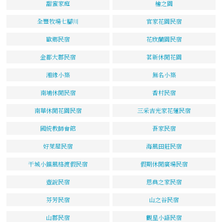
甜蜜家庭
檜之園
全豐牧場七腳川
官家花園民宿
歐鄉民宿
花欣蘭園民宿
金都大郡民宿
茗新休閒花園
湘緣小築
無名小築
南埔休閒民宿
香村民宿
南華休閒花園民宿
三采吉光家花蓮民宿
國統教師會館
吾家民宿
好萊屋民宿
海風田莊民宿
干城小鎮風格渡假民宿
假期休閒廣場民宿
壺說民宿
恩典之家民宿
芬芳民宿
山之谷民宿
山郡民宿
觀星小語民宿