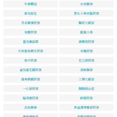
牛車驛站
水悅雅築
新光旅社
雲水小築市區民宿
月采風情民宿
聯統大飯店
布閣民宿
甜蜜小築
星光童話屋
清風苑民宿
天地藝術概念民宿
禾楓民宿
和平民宿
花之戀民宿
雀兒喜花園民宿
溫暖雅居
海角樂園民宿
三德大飯店
一心居民宿
陶陶居山莊
臨洋港民宿
阿柑民宿
白色風車
美崙優境雅居民宿
德興運動家
長聖榮園民宿