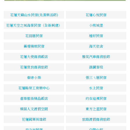
花蓮天籟山水民宿(北濱樂活館)
花蓮心悅民宿
花蓮天空之城海景民宿（全新興建）
小熊城堡
花田厝民宿
種籽民宿
麗堤精緻民宿
海天依舍
花蓮大使商務飯店
雅筑汽車商務旅館
花蓮世良商務旅館
洄瀾客棧
春綠小築
張三ㄟ厝民宿
花蓮縣勞工育樂中心
水上民宿
喜臻藝術精品飯店
約在這裡民宿
桐居人文渡假空間
東方之星民宿
花蓮國軍英雄館
旅路渡假商務旅館
日之出民宿
白陽山莊