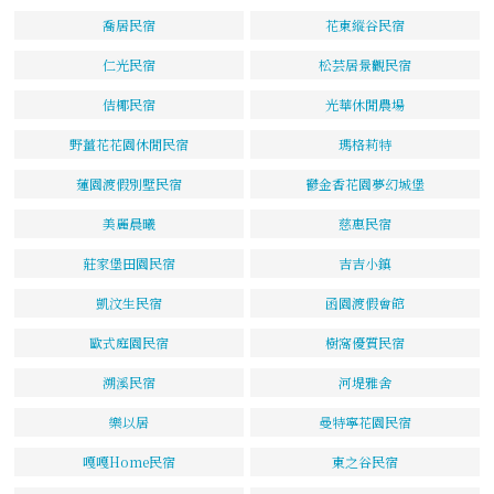
喬居民宿
花東縱谷民宿
仁光民宿
松芸居景觀民宿
佶椰民宿
光華休閒農場
野薑花花園休閒民宿
瑪格莉特
蓮園渡假別墅民宿
鬱金香花園夢幻城堡
美麗晨曦
慈惠民宿
莊家堡田園民宿
吉吉小鎮
凱汶生民宿
函園渡假會館
歐式庭園民宿
樹窩優質民宿
溯溪民宿
河堤雅舍
樂以居
曼特寧花園民宿
嘎嘎Home民宿
東之谷民宿