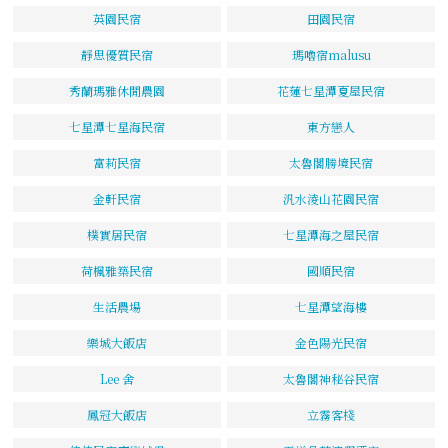
英園民宿
田園民宿
靜思優質民宿
瑪嚕宿malusu
秀蘭瑪雅休閒農園
花蓮七星潭夏屋民宿
七星潭七星海民宿
東方戀人
富莉民宿
太魯閣勝境民宿
金軒民宿
汎水淩山花園民宿
樸實居民宿
七星潭海之屋民宿
荷楓雅築民宿
國順民宿
生活農場
七星潭望海樓
樂城大飯店
金色陽光民宿
Lee 舍
太魯閣神秘谷民宿
鳳冠大飯店
立霧客棧