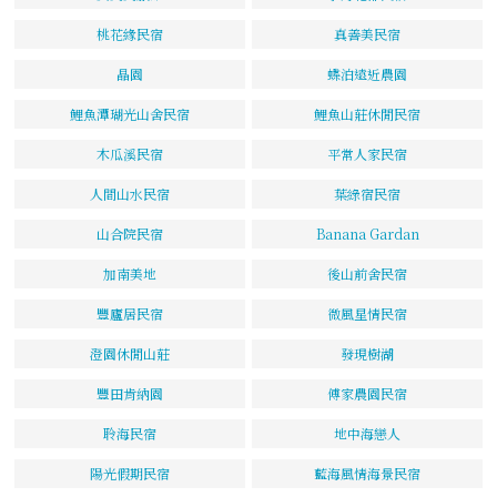
桃花緣民宿
真善美民宿
晶園
蝶泊遠近農園
鯉魚潭瑚光山舍民宿
鯉魚山莊休閒民宿
木瓜溪民宿
平常人家民宿
人間山水民宿
葉綠宿民宿
山合院民宿
Banana Gardan
加南美地
後山前舍民宿
豐廬居民宿
微風星情民宿
澄園休閒山莊
發現樹湖
豐田肯納園
傅家農園民宿
聆海民宿
地中海戀人
陽光假期民宿
藍海風情海景民宿