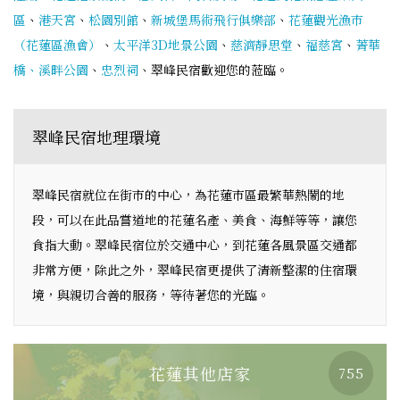
區
、
港天宮
、
松園別館
、
新城堡馬術飛行俱樂部
、
花蓮觀光漁市
（花蓮區漁會）
、
太平洋3D地景公園
、
慈濟靜思堂
、
福慈宮
、
菁華
橋、溪畔公園
、
忠烈祠
、翠峰民宿歡迎您的蒞臨。
翠峰民宿地理環境
翠峰民宿就位在街市的中心，為花蓮市區最繁華熱鬧的地
段，可以在此品嘗道地的花蓮名產、美食、海鮮等等，讓您
食指大動。翠峰民宿位於交通中心，到花蓮各風景區交通都
非常方便，除此之外，翠峰民宿更提供了清新整潔的住宿環
境，與親切合善的服務，等待著您的光臨。
花蓮其他店家
755