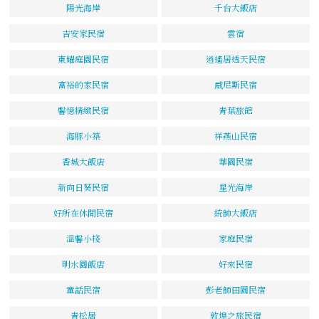
陽光海岸
千台大飯店
吉安家民宿
雲宿
東耀庭園民宿
逍遙居透天民宿
富裕的家民宿
威尼斯民宿
馨憶精緻民宿
青葉旅館
海豚小築
祥燕山民宿
香城大飯店
華園民宿
新向日葵民宿
星光海岸
好所在休閒民宿
統帥大飯店
溫馨小棧
家庭民宿
明水園飯店
好來民宿
童話民宿
彭老師田園民宿
青松居
敦煌之旅民宿