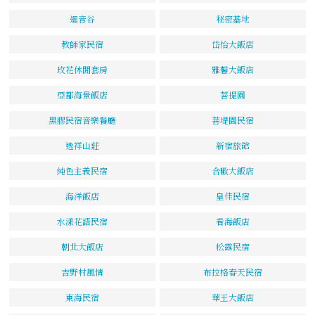
迴音谷
秘密基地
教師家民宿
岱怡大飯店
玫花休閒套房
雅馨大飯店
亞都海景飯店
菩提園
黑膠民宿音樂餐廳
菩堤園民宿
逸祥山莊
新宿旅館
純色主義民宿
合歡大飯店
海洋飯店
皇佳民宿
水漾花語民宿
看海飯店
朝北大飯店
松露民宿
吉野村風情
布拉格春天民宿
東海民宿
華王大飯店