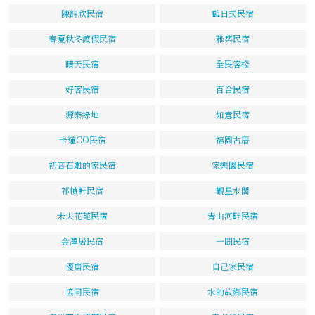
陳詩欣民宿
藍日式民宿
春夏秋冬渡假民宿
雅築民宿
晴天民宿
全民客棧
好客民宿
百合民宿
源泰綠地
如意民宿
卡蓮CO民宿
福園古厝
初音石雕的家民宿
家樂園民宿
祁楨軒民宿
觀星水閣
未央花苑民宿
青山河畔民宿
金澤居民宿
一間民宿
優齋民宿
自己家民宿
協同民宿
水的故鄉民宿