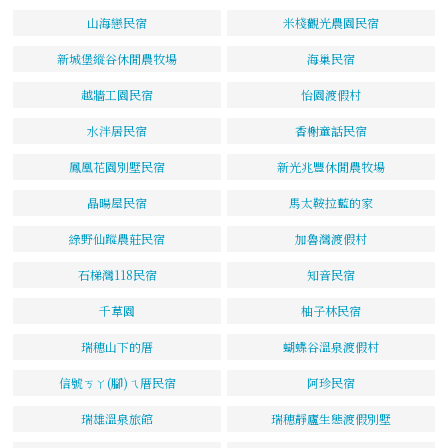
山海戀民宿
米棧觀光農園民宿
新城堡縱谷休閒農牧場
海巢民宿
越牆工園民宿
怡園渡假村
水泮居民宿
香榭童話民宿
鳳凰花園別墅民宿
新光兆豐休閒農牧場
晶暘屋民宿
馬太鞍拉藍的家
綠野仙蹤農莊民宿
加魯灣渡假村
石梯灣118民宿
知音民宿
千草園
柚子林民宿
瑞穗山下的厝
蝴蝶谷溫泉渡假村
信號ㄎㄚ(腳)ㄟ厝民宿
阿珍民宿
瑞雄溫泉旅館
瑞穗靜廬生態渡假別墅