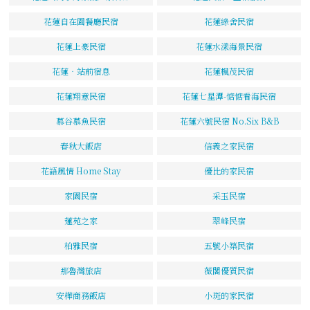
花蓮自在園餐廳民宿
花蓮綠舍民宿
花蓮上豪民宿
花蓮水漾海景民宿
花蓮‧站前宿息
花蓮楓茂民宿
花蓮翔意民宿
花蓮七星潭-惦惦看海民宿
慕谷慕魚民宿
花蓮六號民宿 No.Six B&B
春秋大飯店
信義之家民宿
花語風情 Home Stay
優比的家民宿
家園民宿
采玉民宿
蓮苑之家
翠峰民宿
柏雅民宿
五號小築民宿
那魯灣旅店
薇閣優質民宿
安樺商務飯店
小斑的家民宿