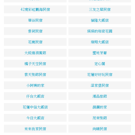
42度彩虹觀海民宿
三友之屋民宿
華谷民宿
福隆大飯店
雲荷民宿
瑛瑛的秘密花園
花崗民宿
瑞翔大飯店
大統商務賓館
聖地牙哥
橘子天空民宿
定心閣
雲天別館民宿
花蓮好好玩民宿
小阿姨的家
溫家堡民宿
仟台大飯店
湘品旅館
花蓮中信大飯店
洄瀾的家
今日大飯店
茂榮別館
來來我家民宿
向晴民宿