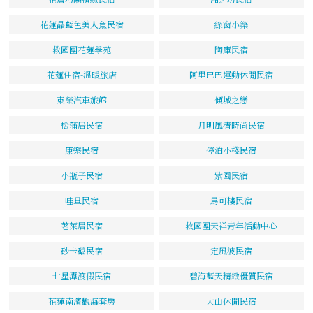
花蓮晶藍色美人魚民宿
綠窗小築
救國團花蓮學苑
陶庫民宿
花蓮住宿-溫暖旅店
阿里巴巴運動休閒民宿
東榮汽車旅館
傾城之戀
松蒲居民宿
月明風清時尚民宿
康樂民宿
停泊小棧民宿
小瓶子民宿
紫園民宿
哇旦民宿
馬可樓民宿
荖萊居民宿
救國團天祥青年活動中心
砂卡礑民宿
定風波民宿
七星潭渡假民宿
碧海藍天精緻優質民宿
花蓮南濱觀海套房
大山休閒民宿