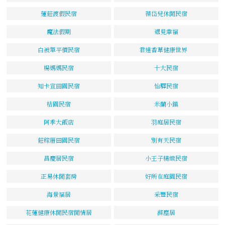
蓮莊渡假民宿
葆岱兒休閒民宿
魔法假期
遇見幸福
白被單平價民宿
君達香草健康世界
楊媽媽民宿
十大民宿
知卡宣田園民宿
怡驛民宿
桔園民宿
米蘭小鎮
阿季大飯店
羽庭居民宿
莊稼厝田園民宿
別有天民宿
昌慶居民宿
小王子精緻民宿
正易休閒套房
好所在庭園民宿
海景福居
采豐民宿
花蓮健康休閒民宿閒情居
滌塵居