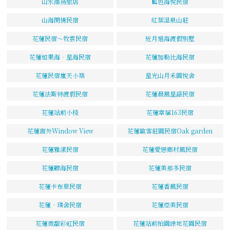
山水商務旅店
藍色海悅民宿
山海閑情民宿
紅葉溫泉山莊
花蓮民宿～牧雲民宿
近月旭海渡假別墅
花蓮如果海．星海民宿
花蓮加勒比海民宿
花蓮民宿嵐天小築
星光山月禾園悅舍
花蓮法斯特渡假民宿
花蓮晨風星語民宿
花蓮站前小棧
花蓮幸福163民宿
花蓮窗外Window View
花蓮歐客莊園民宿Oak garden
花蓮雅漾民宿
花蓮愛戀鄉村風民宿
花蓮聽海民宿
花蓮美那多民宿
花蓮卡布里民宿
花蓮香風民宿
花蓮‧璞舍民宿
花蓮亞美民宿
花蓮微甜彩虹民宿
花蓮站前柏園綠地花園民宿