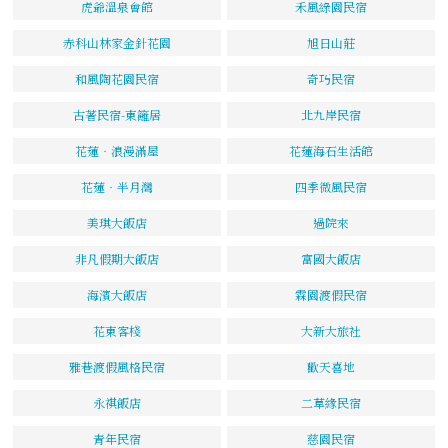
虎爺溫泉會館
禾風綠園民宿
赤科山林家金針花園
旭日山莊
和風陶花園民宿
奇巧民宿
古著民宿-東籬居
北九岸民宿
花蓮‧浪漫滿屋
花蓮海石生活館
花蓮‧半月灣
四季微風民宿
美琪大飯店
過院來
非凡假期大飯店
富國大飯店
海濱大飯店
霖園渡假民宿
花東客棧
大新大旅社
雅巷渡假風格民宿
歡天喜地
永祺飯店
二草緣民宿
青年民宿
慈園民宿