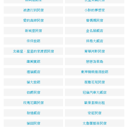
被浪打到民宿
小胖的夢想家
愛的真締民宿
曾媽媽民宿
新城堡民宿
金名居飯店
佳佳旅館
祥鼎大飯店
北極星．星星的家渡假民宿
菁華河畔民宿
龍興賓館
戀戀峇里島
禧福飯店
東岸精緻商務旅館
福大旅館
薇雅花苑民宿
伯爵民宿
冠倫汽車大飯店
玫瑰花園民宿
歐景套房出租
發達飯店
安莊民宿
福田民宿
太魯閣藝術民宿