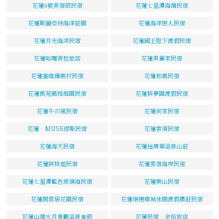
花蓮6號美宿館民宿
花蓮七星潭海灣民宿
花蓮斯圖亞特海洋莊園
花蓮海洋戀人民宿
花蓮月光海洋民宿
花蓮國王陛下渡假民宿
花蓮哈囉背包旅店
花蓮美麗家民宿
花蓮塞維爾鄉村民宿
花蓮和風民宿
花蓮凱苑風格庭園民宿
花蓮耕夢園渡假民宿
花蓮牛の窩民宿
花蓮何家民宿
花蓮‧MUSE繆斯民宿
花蓮雲頂民宿
花蓮海天民宿
花蓮紐澳華溫泉山莊
花蓮阿桃姐民宿
花蓮雲宿海岸民宿
花蓮七星潭藍色玻璃海民宿
花蓮樂山民宿
花蓮閒雲居花園民宿
花蓮瑞穗檳城休閒渡假農莊民宿
花蓮山灣水月景觀溫泉會館
花蓮民宿．金桔旅店