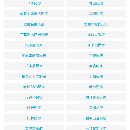
花術民宿
方家民宿
浪花主題風格民宿
築園民宿
立群花園民宿
愛和華渡假山莊
花草樹木田園景觀
堡裕大飯店
貓頭鷹的家
阿土伯民宿
雅爾富的家民宿
平安民宿
松木居民宿
麻吉的家
柏夏瓦人文旅舍
水庭民宿
泰德B&B民宿
戲海民宿
水鈴子民宿
映月渡假套房
呼吸民宿
幸福紀行
桂林民宿
白楊山莊民宿
美爽爽旅館
水月花都民宿