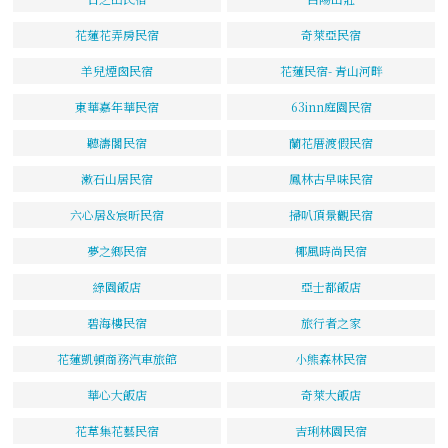
花蓮花弄房民宿
奇萊亞民宿
羊兒煙囪民宿
花蓮民宿- 青山河畔
東華嘉年華民宿
63inn庭園民宿
聽濤閣民宿
蘭花厝渡假民宿
漱石山居民宿
鳳林古早味民宿
六心居&宸昕民宿
掃叭頂景觀民宿
夢之鄉民宿
椰風時尚民宿
綠園飯店
亞士都飯店
碧海樓民宿
旅行者之家
花蓮凱頓商務汽車旅館
小熊森林民宿
華心大飯店
奇萊大飯店
花草集花藝民宿
吉琍林園民宿