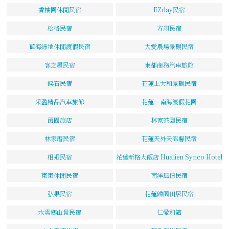
香柚園休閒民宿
EZday民宿
松格民宿
方翊民宿
藍海綠地休閒渡假民宿
大愛農場景觀民宿
客之屋民宿
東都商務汽車旅館
鏷石民宿
花蓮上大和景觀民宿
采盈精品汽車旅館
花蓮‧南海渡假花園
函園旅店
林家茶園民宿
林家厝民宿
花蓮天外天溫馨民宿
相遇民宿
花蓮新格大飯店 Hualien Synco Hotel
東東休閒民宿
南洋風情民宿
弘果民宿
花蓮歸園田居民宿
水雲鄉山景民宿
仁愛別館