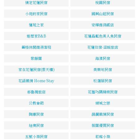
情定花蓮民宿
悅園民宿
小斑的家民宿
國興山莊民宿
蓮苑之家
安樺商務飯店
遊歷家B&B
花蓮晶藍色美人魚民宿
麗格休閒商務客棧
花蓮住宿-溫暖旅店
紫藤閣
海濱民宿
家在花蓮民宿(雲天樓)
美樂地民宿
花語風情 Home Stay
松蒲居民宿
那魯灣旅店
花簷巧隅精緻民宿
公教會館
傾城之戀
陶庫民宿
洄瀾風情民宿
紐奧民宿
薇閣優質民宿
五號小築民宿
菘庭小築