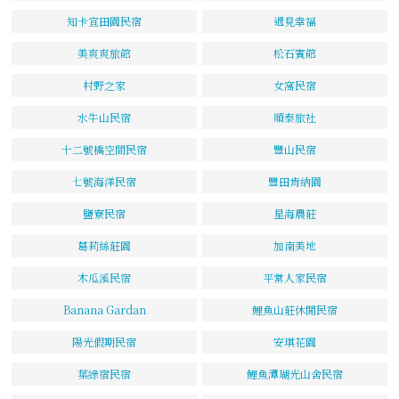
知卡宣田園民宿
遇見幸福
美爽爽旅館
松石賓館
村野之家
女窩民宿
水牛山民宿
順泰旅社
十二號橋空間民宿
豐山民宿
七號海洋民宿
豐田肯納園
鹽寮民宿
星海農莊
葛莉絲莊園
加南美地
木瓜溪民宿
平常人家民宿
Banana Gardan
鯉魚山莊休閒民宿
陽光假期民宿
安琪花園
葉綠宿民宿
鯉魚潭瑚光山舍民宿