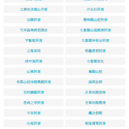
立德布洛灣山月邨
沙古拉民宿
谷園民宿
雙橡園山莊民宿
天祥晶華渡假酒店
太魯閣山海風情民宿
宇馨藝民宿
太魯閣神秘谷民宿
立霧客棧
翔廬渡假民宿
綠中海民宿
太魯閣旅社
山寨民宿
麗園山莊
長霖山莊休閒農園民宿
海燕旅館
花欣蘭園民宿
正易休閒套房
恩典之家民宿
光華休閒農場
平安民宿
魔法假期
水庭民宿
樹窩優質民宿