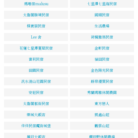
瑪嚕宿malusu
七星潭七星海民宿
太魯閣勝境民宿
國順民宿
樸實居民宿
生活農場
Lee 舍
荷楓雅築民宿
花蓮七星潭夏屋民宿
金軒民宿
富莉民宿
福田民宿
田園民宿
金色陽光民宿
汎水淩山花園民宿
靜思優質民宿
安莊民宿
秀蘭瑪雅休閒農園
太魯閣藝術民宿
東方戀人
樂城大飯店
凱鑫山莊
佳佳民宿魔術城堡
觀雲山莊
鳳冠大飯店
櫻田野休閒農場