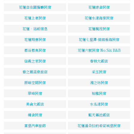
花蓮自在園餐廳民宿
花蓮綠舍民宿
花蓮上豪民宿
花蓮水漾海景民宿
花蓮‧站前宿息
花蓮楓茂民宿
花蓮翔意民宿
花蓮七星潭-惦惦看海民宿
慕谷慕魚民宿
花蓮六號民宿 No.Six B&B
信義之家民宿
春秋大飯店
春之風溫泉旅店
采玉民宿
原味空間民宿
湘之坊民宿
翠峰民宿
柏雅民宿
美侖大飯店
水名漾民宿
韓舍民宿
藍天麗池飯店
富堡汽車旅館
花蓮潘朵拉的希望城堡民宿