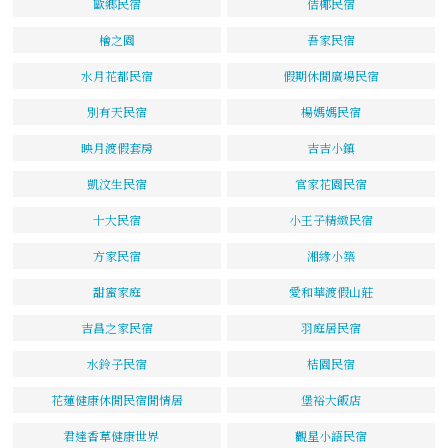
歐鄉民宿
佶椰民宿
檜之園
吾家民宿
水月花都民宿
假期休閒廣場民宿
別有天民宿
楊媽媽民宿
映月渡假套房
吉吉小鎮
凱汶生民宿
官家花園民宿
十大民宿
小王子精緻民宿
方家民宿
湘緣小築
甜蜜家庭
愛和華渡假山莊
吉昌之家民宿
羽庭居民宿
水鈴子民宿
桔園民宿
花蓮健康休閒民宿閒情居
堡裕大飯店
君達香草健康世界
觀星小語民宿