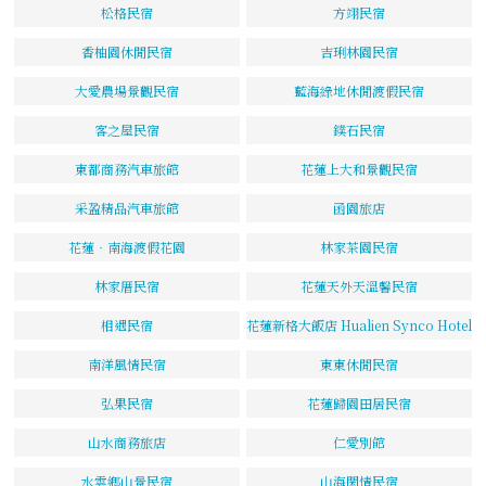
松格民宿
方翊民宿
香柚園休閒民宿
吉琍林園民宿
大愛農場景觀民宿
藍海綠地休閒渡假民宿
客之屋民宿
鏷石民宿
東都商務汽車旅館
花蓮上大和景觀民宿
采盈精品汽車旅館
函園旅店
花蓮‧南海渡假花園
林家茶園民宿
林家厝民宿
花蓮天外天溫馨民宿
相遇民宿
花蓮新格大飯店 Hualien Synco Hotel
南洋風情民宿
東東休閒民宿
弘果民宿
花蓮歸園田居民宿
山水商務旅店
仁愛別館
水雲鄉山景民宿
山海閑情民宿