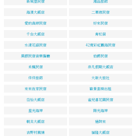
新城堡民宿
湘品旅館
海濱大飯店
二草緣民宿
愛的真締民宿
好來民宿
千台大飯店
青松居
水漾花語民宿
42度彩虹觀海民宿
黑膠民宿音樂餐廳
伯爵民宿
禾楓民宿
非凡假期大飯店
佳佳旅館
大新大旅社
來來我家民宿
歐景套房出租
岱怡大飯店
雀兒喜花園民宿
星光海岸
陽光海岸
朝北大飯店
過院來
吉野村風情
福隆大飯店