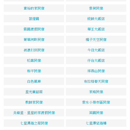
富裕的家民宿
雲荷民宿
菩提園
統帥大飯店
霖園渡假民宿
華王大飯店
菁華河畔民宿
橘子天空民宿
被浪打到民宿
今日大飯店
松露民宿
仟台大飯店
和平民宿
祥燕山民宿
白色風車
布拉格春天民宿
星光童話屋
家庭民宿
教師家民宿
雲水小築市區民宿
北極星．星星的家渡假民宿
英園民宿
七星潭海之屋民宿
七星潭望海樓