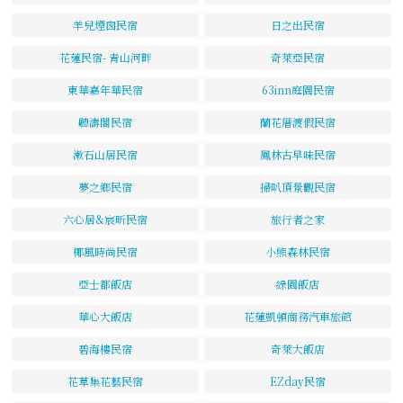
羊兒煙囪民宿
日之出民宿
花蓮民宿- 青山河畔
奇萊亞民宿
東華嘉年華民宿
63inn庭園民宿
聽濤閣民宿
蘭花厝渡假民宿
漱石山居民宿
鳳林古早味民宿
夢之鄉民宿
掃叭頂景觀民宿
六心居&宸昕民宿
旅行者之家
椰風時尚民宿
小熊森林民宿
亞士都飯店
綠園飯店
華心大飯店
花蓮凱頓商務汽車旅館
碧海樓民宿
奇萊大飯店
花草集花藝民宿
EZday民宿