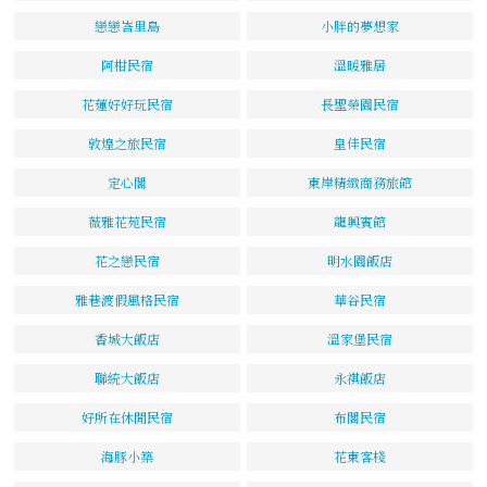
戀戀峇里島
小胖的夢想家
阿柑民宿
溫暖雅居
花蓮好好玩民宿
長聖榮園民宿
敦煌之旅民宿
皇佳民宿
定心閣
東岸精緻商務旅館
薇雅花苑民宿
龍興賓館
花之戀民宿
明水園飯店
雅巷渡假風格民宿
華谷民宿
香城大飯店
溫家堡民宿
聯統大飯店
永祺飯店
好所在休閒民宿
布閣民宿
海豚小築
花東客棧