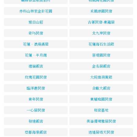
赤科山林家金針花園
禾風綠園民宿
旭日山莊
古著民宿-東籬居
奇巧民宿
北九岸民宿
花蓮‧浪漫滿屋
花蓮海石生活館
花蓮‧半月灣
菩堤園民宿
禧福飯店
金名居飯店
玫瑰花園民宿
大統商務賓館
臨洋港民宿
合歡大飯店
青年民宿
東耀庭園民宿
一心居民宿
秘密基地
發達飯店
美崙優境雅居民宿
亞都海景飯店
逍遙居透天民宿