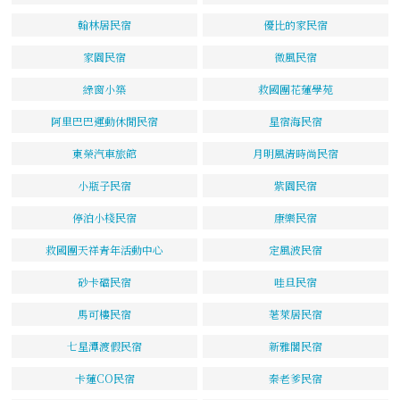
翰林居民宿
優比的家民宿
家園民宿
微風民宿
綠窗小築
救國團花蓮學苑
阿里巴巴運動休閒民宿
星宿海民宿
東榮汽車旅館
月明風清時尚民宿
小瓶子民宿
紫園民宿
停泊小棧民宿
康樂民宿
救國團天祥青年活動中心
定風波民宿
砂卡礑民宿
哇旦民宿
馬可樓民宿
荖萊居民宿
七星潭渡假民宿
新雅閣民宿
卡蓮CO民宿
秦老爹民宿