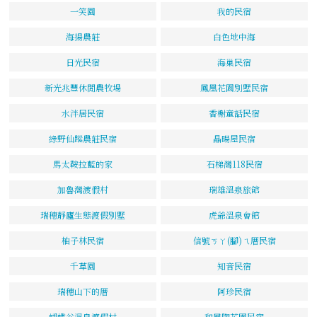
一笑園
我的民宿
海揚農莊
白色地中海
日光民宿
海巢民宿
新光兆豐休閒農牧場
鳳凰花園別墅民宿
水泮居民宿
香榭童話民宿
綠野仙蹤農莊民宿
晶暘屋民宿
馬太鞍拉藍的家
石梯灣118民宿
加魯灣渡假村
瑞雄溫泉旅館
瑞穗靜廬生態渡假別墅
虎爺溫泉會館
柚子林民宿
信號ㄎㄚ(腳)ㄟ厝民宿
千草園
知音民宿
瑞穗山下的厝
阿珍民宿
蝴蝶谷溫泉渡假村
和風陶花園民宿