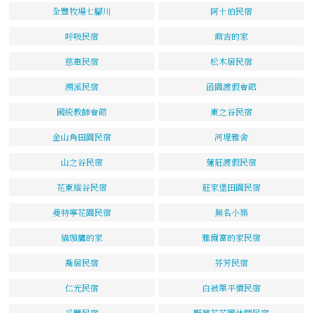
全豐牧場七腳川
阿土伯民宿
呼吸民宿
麻吉的家
慈惠民宿
松木居民宿
溯溪民宿
函園渡假會館
國統教師會館
東之谷民宿
金山角田園民宿
河堤雅舍
山之谷民宿
蓮莊渡假民宿
花東縱谷民宿
莊家堡田園民宿
曼特寧花園民宿
無名小築
貓頭鷹的家
雅爾富的家民宿
喬居民宿
芬芳民宿
仁光民宿
白被單平價民宿
采豐民宿
野薑花花園休閒民宿