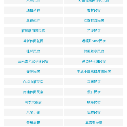
瑪格莉特
香村民宿
幸福紀行
立群花園民宿
莊稼厝田園民宿
花術民宿
茗新休閒花園
嘎嘎Home民宿
桂林民宿
荷風藍亭民宿
三采吉光家花蓮民宿
葆岱兒休閒民宿
壺說民宿
干城小鎮風格渡假民宿
白楊山莊民宿
築園民宿
南埔休閒民宿
假日民宿
阿季大飯店
戲海民宿
米蘭小鎮
怡驛民宿
美麗晨曦
真善美民宿