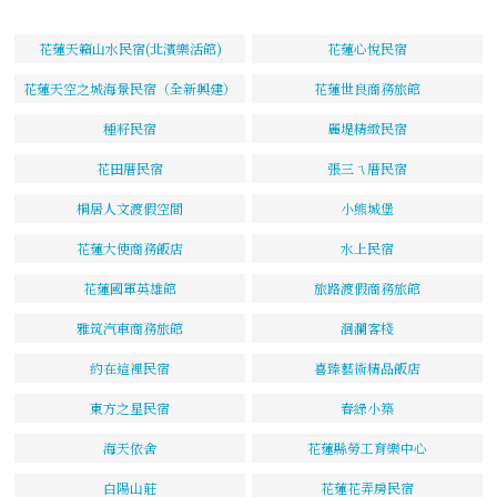
花蓮天籟山水民宿(北濱樂活館)
花蓮心悅民宿
花蓮天空之城海景民宿（全新興建）
花蓮世良商務旅館
種籽民宿
麗堤精緻民宿
花田厝民宿
張三ㄟ厝民宿
桐居人文渡假空間
小熊城堡
花蓮大使商務飯店
水上民宿
花蓮國軍英雄館
旅路渡假商務旅館
雅筑汽車商務旅館
洄瀾客棧
約在這裡民宿
喜臻藝術精品飯店
東方之星民宿
春綠小築
海天依舍
花蓮縣勞工育樂中心
白陽山莊
花蓮花弄房民宿