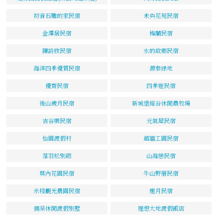
初音石雕的家民宿
未央花苑民宿
金澤居民宿
梅蘭民宿
陳詩欣民宿
水的故鄉民宿
海洋四季優質民宿
源泰綠地
優齋民宿
四季遊民宿
後山歲月民宿
新城堡縱谷休閒農牧場
吉谷樂民宿
元氣屋民宿
怡園渡假村
越牆工園民宿
落羽松別館
山海戀民宿
莫內花園民宿
牛山野厝民宿
米棧觀光農園民宿
邀月民宿
倆呆休閒渡假別墅
理想大地渡假飯店