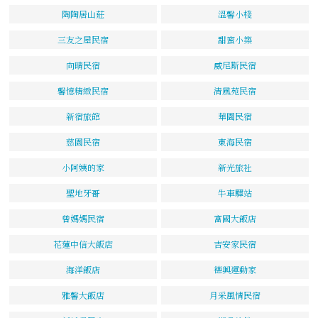
陶陶居山莊
溫馨小棧
三友之屋民宿
甜蜜小築
向晴民宿
威尼斯民宿
馨憶精緻民宿
清風苑民宿
新宿旅館
華園民宿
慈園民宿
東海民宿
小阿姨的家
新光旅社
聖地牙哥
牛車驛站
曾媽媽民宿
富國大飯店
花蓮中信大飯店
吉安家民宿
海洋飯店
德興運動家
雅馨大飯店
月采風情民宿