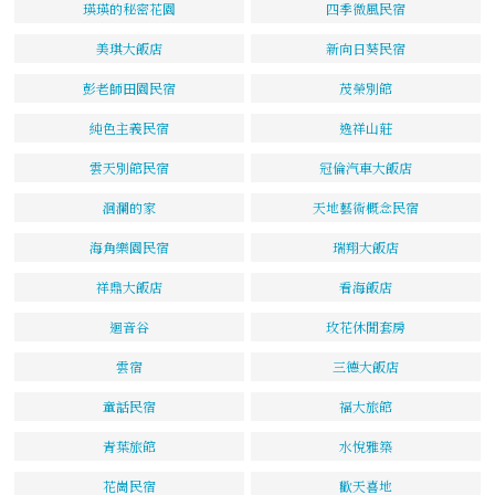
瑛瑛的秘密花園
四季微風民宿
美琪大飯店
新向日葵民宿
彭老師田園民宿
茂榮別館
純色主義民宿
逸祥山莊
雲天別館民宿
冠倫汽車大飯店
洄瀾的家
天地藝術概念民宿
海角樂園民宿
瑞翔大飯店
祥鼎大飯店
看海飯店
迴音谷
玫花休閒套房
雲宿
三德大飯店
童話民宿
福大旅館
青葉旅館
水悅雅築
花崗民宿
歡天喜地