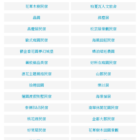
花草木樹民宿
柏夏瓦人文旅舍
晶園
滌塵居
昌慶居民宿
松芸居景觀民宿
歐式庭園民宿
海風田莊民宿
鬱金香花園夢幻城堡
蝶泊遠近農園
麗敦極品美宿
好所在庭園民宿
浪花主題風格民宿
山郡民宿
拾穗田園
樂以居
蓮園渡假別墅民宿
海景福居
泰德B&B民宿
南華休閒花園民宿
桃花緣民宿
金都大郡民宿
好萊屋民宿
花草樹木田園景觀