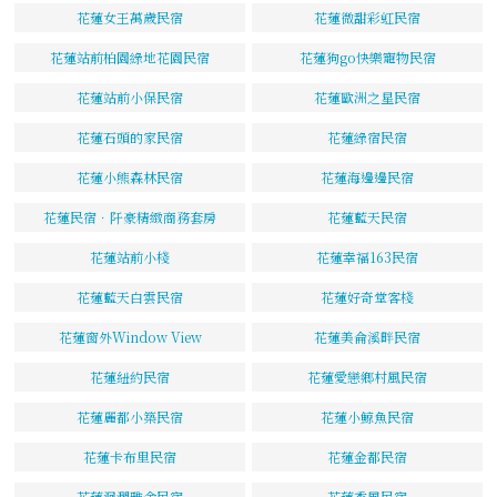
花蓮女王萬歲民宿
花蓮微甜彩虹民宿
花蓮站前柏園綠地花園民宿
花蓮狗go快樂寵物民宿
花蓮站前小保民宿
花蓮歐洲之星民宿
花蓮石頭的家民宿
花蓮綠宿民宿
花蓮小熊森林民宿
花蓮海邊邊民宿
花蓮民宿．阡豪精緻商務套房
花蓮藍天民宿
花蓮站前小棧
花蓮幸福163民宿
花蓮藍天白雲民宿
花蓮好奇堂客棧
花蓮窗外Window View
花蓮美侖溪畔民宿
花蓮紐約民宿
花蓮愛戀鄉村風民宿
花蓮麗都小築民宿
花蓮小鯨魚民宿
花蓮卡布里民宿
花蓮金都民宿
花蓮洄瀾雅舍民宿
花蓮香風民宿