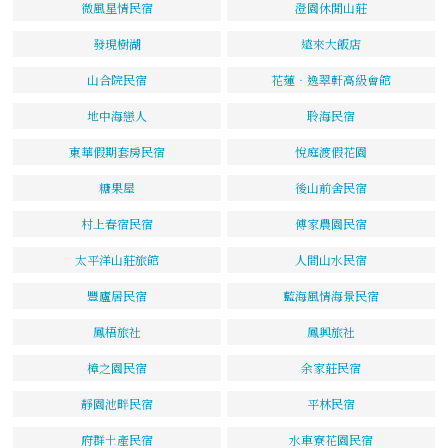
微風星情民宿
澄園休閒山莊
發現樹湖
遠來大飯店
山合院民宿
花蓮‧逸翠軒高級會館
地中海戀人
聆海民宿
東華假期套房民宿
悅庭渡假花園
糖果屋
後山前舍民宿
村上春宿民宿
傅家農園民宿
太平洋山莊旅館
人間山水民宿
豐廬居民宿
藍海風情海景民宿
鳳梧旅社
鳳興旅社
樟之園民宿
余家莊民宿
靜園池畔民宿
平林民宿
府群土產民宿
水車寮花園民宿