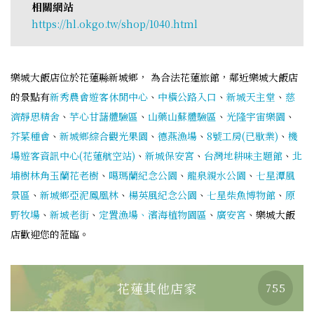
相關網站
https://hl.okgo.tw/shop/1040.html
樂城大飯店位於花蓮縣新城鄉， 為合法花蓮旅館，鄰近樂城大飯店
的景點有
新秀農會遊客休閒中心
、
中橫公路入口
、
新城天主堂
、
慈
濟靜思精舍
、
芋心甘藷體驗區
、
山藥山蘇體驗區
、
光隆宇宙樂園
、
芥菜種會
、
新城鄉綜合觀光果園
、
德燕漁場
、
8號工房(已歇業)
、
機
場遊客資訊中心(花蓮航空站)
、
新城保安宮
、
台灣地耕味主題館
、
北
埔樹林角玉蘭花老樹
、
噶瑪蘭紀念公園
、
龍泉親水公園
、
七星潭風
景區
、
新城鄉亞泥鳳凰林
、
楊英風紀念公園
、
七星柴魚博物館
、
原
野牧場
、
新城老街
、
定置漁場、濱海植物園區
、
廣安宮
、樂城大飯
店歡迎您的蒞臨。
花蓮其他店家
755