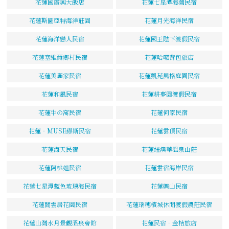
花蓮國廣興大飯店
花蓮七星潭海灣民宿
花蓮斯圖亞特海洋莊園
花蓮月光海洋民宿
花蓮海洋戀人民宿
花蓮國王陛下渡假民宿
花蓮塞維爾鄉村民宿
花蓮哈囉背包旅店
花蓮美麗家民宿
花蓮凱苑風格庭園民宿
花蓮和風民宿
花蓮耕夢園渡假民宿
花蓮牛の窩民宿
花蓮何家民宿
花蓮‧MUSE繆斯民宿
花蓮雲頂民宿
花蓮海天民宿
花蓮紐澳華溫泉山莊
花蓮阿桃姐民宿
花蓮雲宿海岸民宿
花蓮七星潭藍色玻璃海民宿
花蓮樂山民宿
花蓮閒雲居花園民宿
花蓮瑞穗檳城休閒渡假農莊民宿
花蓮山灣水月景觀溫泉會館
花蓮民宿．金桔旅店