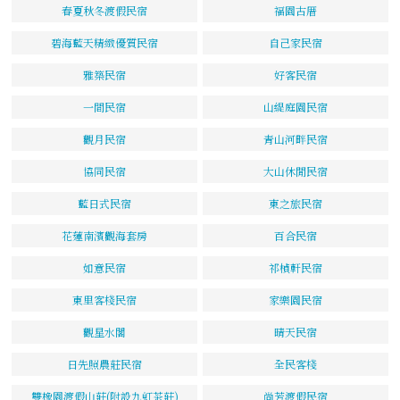
春夏秋冬渡假民宿
福園古厝
碧海藍天精緻優質民宿
自己家民宿
雅築民宿
好客民宿
一間民宿
山緹庭園民宿
觀月民宿
青山河畔民宿
協同民宿
大山休閒民宿
藍日式民宿
東之旅民宿
花蓮南濱觀海套房
百合民宿
如意民宿
祁楨軒民宿
東里客棧民宿
家樂園民宿
觀星水閣
晴天民宿
日先照農莊民宿
全民客棧
雙橡園渡假山莊(附設九虹茶莊)
尚芳渡假民宿