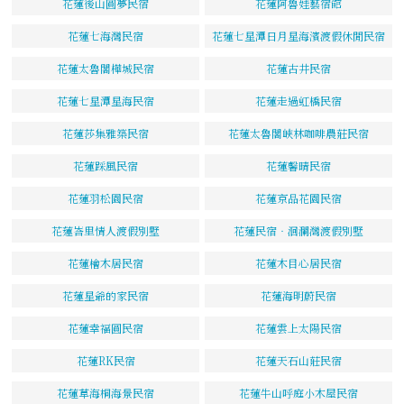
花蓮後山圓夢民宿
花蓮阿魯娃藝宿館
花蓮七海灣民宿
花蓮七星潭日月星海濱渡假休閒民宿
花蓮太魯閣樺城民宿
花蓮古井民宿
花蓮七星潭星海民宿
花蓮走過虹橋民宿
花蓮莎集雅築民宿
花蓮太魯閣峽林咖啡農莊民宿
花蓮踩風民宿
花蓮馨晴民宿
花蓮羽松園民宿
花蓮京品花園民宿
花蓮峇里情人渡假別墅
花蓮民宿‧洄瀾灣渡假別墅
花蓮檜木居民宿
花蓮木目心居民宿
花蓮星爺的家民宿
花蓮海明蔚民宿
花蓮幸福圓民宿
花蓮雲上太陽民宿
花蓮RK民宿
花蓮天石山莊民宿
花蓮草海桐海景民宿
花蓮牛山呼庭小木屋民宿