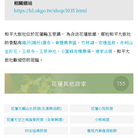
相關網站
https://hl.okgo.tw/shop/1035.html
和平大旅社位於花蓮縣玉里鎮， 為合法花蓮旅館，鄰近和平大旅社
的景點有
鐵汾(鐵份)瀑布
、
東豐農業區
、
竹林湖
、
安通溫泉
、
赤柯山
金針花
、
玉泉寺
、
玉里神社
、
小蜜蜂有機農場
、
連家古厝
、和平大
旅社歡迎您的蒞臨。
花蓮其他店家
755
花蓮天籟山水民宿(北濱樂活館)
花蓮心悅民宿
花蓮天空之城海景民宿（全新興建）
小熊城堡
約在這裡民宿
雅筑汽車商務旅館