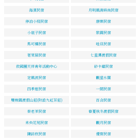
海濱民宿
月明風清時尚民宿
停泊小棧民宿
康樂民宿
小瓶子民宿
紫園民宿
馬可樓民宿
哇旦民宿
荖萊居民宿
七星潭渡假民宿
救國團天祥青年活動中心
砂卡礑民宿
定風波民宿
觀星水閣
四季遊民宿
一間民宿
雙橡園渡假山莊(附設九虹茶莊)
百合民宿
秦老爹民宿
春夏秋冬渡假民宿
未央花苑民宿
觀月民宿
陳詩欣民宿
優齋民宿