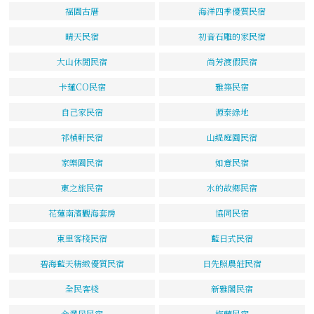
福園古厝
海洋四季優質民宿
晴天民宿
初音石雕的家民宿
大山休閒民宿
尚芳渡假民宿
卡蓮CO民宿
雅築民宿
自己家民宿
源泰綠地
祁楨軒民宿
山緹庭園民宿
家樂園民宿
如意民宿
東之旅民宿
水的故鄉民宿
花蓮南濱觀海套房
協同民宿
東里客棧民宿
藍日式民宿
碧海藍天精緻優質民宿
日先照農莊民宿
全民客棧
新雅閣民宿
金澤居民宿
梅蘭民宿