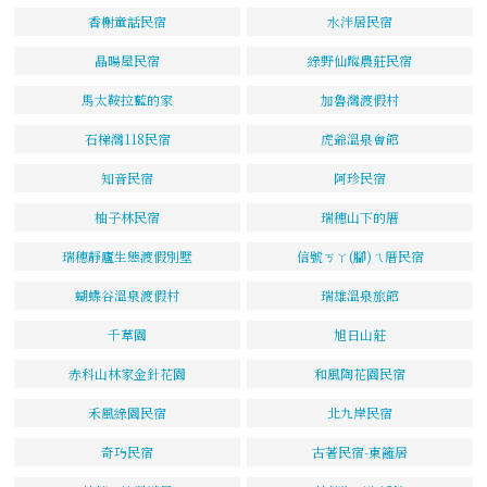
香榭童話民宿
水泮居民宿
晶暘屋民宿
綠野仙蹤農莊民宿
馬太鞍拉藍的家
加魯灣渡假村
石梯灣118民宿
虎爺溫泉會館
知音民宿
阿珍民宿
柚子林民宿
瑞穗山下的厝
瑞穗靜廬生態渡假別墅
信號ㄎㄚ(腳)ㄟ厝民宿
蝴蝶谷溫泉渡假村
瑞雄溫泉旅館
千草園
旭日山莊
赤科山林家金針花園
和風陶花園民宿
禾風綠園民宿
北九岸民宿
奇巧民宿
古著民宿-東籬居