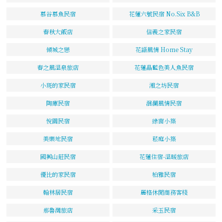
慕谷慕魚民宿
花蓮六號民宿 No.Six B&B
春秋大飯店
信義之家民宿
傾城之戀
花語風情 Home Stay
春之風溫泉旅店
花蓮晶藍色美人魚民宿
小斑的家民宿
湘之坊民宿
陶庫民宿
洄瀾風情民宿
悅園民宿
綠窗小築
美樂地民宿
菘庭小築
國興山莊民宿
花蓮住宿-溫暖旅店
優比的家民宿
柏雅民宿
翰林居民宿
麗格休閒商務客棧
那魯灣旅店
采玉民宿