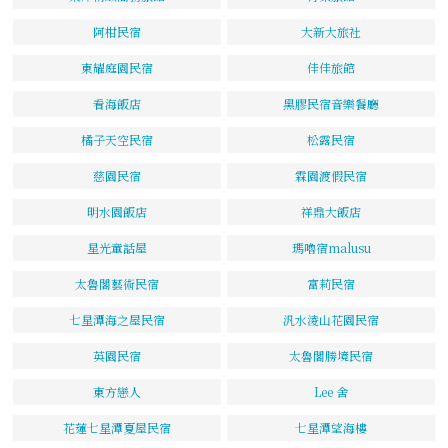
阿柑民宿
大新大旅社
東耀庭園民宿
佳佳旅館
看海飯店
黑膠民宿音樂餐廳
橘子天空民宿
松露民宿
慈園民宿
霖園渡假民宿
明水園飯店
祥鼎大飯店
星光童話屋
瑪嚕宿malusu
太魯閣藝術民宿
富莉民宿
七星潭海之屋民宿
汎水淩山花園民宿
英園民宿
太魯閣勝境民宿
東方戀人
Lee 舍
花蓮七星潭夏屋民宿
七星潭望海樓