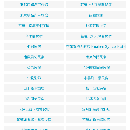
東都商務汽車旅館
花蓮上大和景觀民宿
采盈精品汽車旅館
函園旅店
花蓮‧南海渡假花園
林家茶園民宿
林家厝民宿
花蓮天外天溫馨民宿
相遇民宿
花蓮新格大飯店 Hualien Synco Hotel
南洋風情民宿
東東休閒民宿
弘果民宿
花蓮歸園田居民宿
仁愛別館
水雲鄉山景民宿
山水商務旅店
藍色海悅民宿
山海閑情民宿
紅葉溫泉山莊
花蓮民宿～牧雲民宿
近月旭海渡假別墅
花蓮如果海．星海民宿
花蓮加勒比海民宿
花蓮民宿嵐天小築
星光山月禾園悅舍