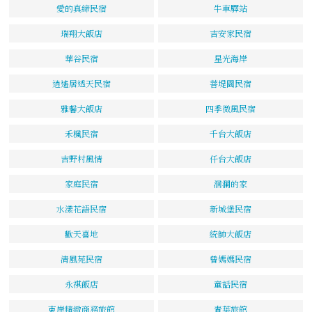
愛的真締民宿
牛車驛站
瑞翔大飯店
吉安家民宿
華谷民宿
星光海岸
逍遙居透天民宿
菩堤園民宿
雅馨大飯店
四季微風民宿
禾楓民宿
千台大飯店
吉野村風情
仟台大飯店
家庭民宿
洄瀾的家
水漾花語民宿
新城堡民宿
歡天喜地
統帥大飯店
清風苑民宿
曾媽媽民宿
永祺飯店
童話民宿
東岸精緻商務旅館
青葉旅館