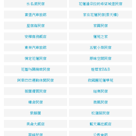
水名漾民宿
花蓮潘朵拉的希望城堡民宿
富堡汽車旅館
家在花蓮民宿(雲天樓)
星宿海民宿
家園民宿
安樺商務飯店
蓮苑之家
東榮汽車旅館
五號小築民宿
情定花蓮民宿
原味空間民宿
花簷巧隅精緻民宿
遊歷家B&B
阿里巴巴運動休閒民宿
救國團花蓮學苑
薇閣優質民宿
紐奧民宿
韓舍民宿
微風民宿
紫藤閣
松蒲居民宿
美侖大飯店
藍天麗池飯店
翠峰民宿
公教會館