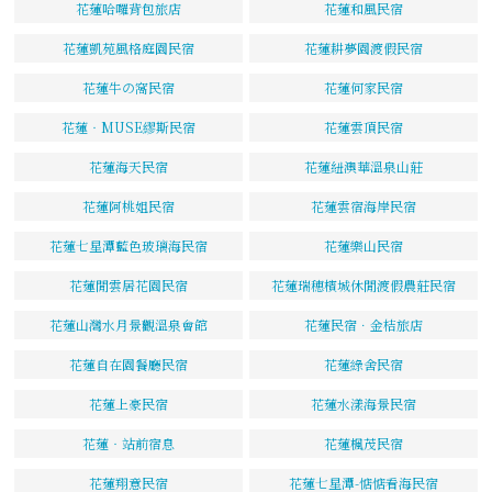
花蓮哈囉背包旅店
花蓮和風民宿
花蓮凱苑風格庭園民宿
花蓮耕夢園渡假民宿
花蓮牛の窩民宿
花蓮何家民宿
花蓮‧MUSE繆斯民宿
花蓮雲頂民宿
花蓮海天民宿
花蓮紐澳華溫泉山莊
花蓮阿桃姐民宿
花蓮雲宿海岸民宿
花蓮七星潭藍色玻璃海民宿
花蓮樂山民宿
花蓮閒雲居花園民宿
花蓮瑞穗檳城休閒渡假農莊民宿
花蓮山灣水月景觀溫泉會館
花蓮民宿．金桔旅店
花蓮自在園餐廳民宿
花蓮綠舍民宿
花蓮上豪民宿
花蓮水漾海景民宿
花蓮‧站前宿息
花蓮楓茂民宿
花蓮翔意民宿
花蓮七星潭-惦惦看海民宿