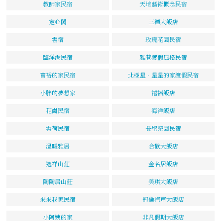
教師家民宿
天地藝術概念民宿
定心閣
三德大飯店
雲宿
玫瑰花園民宿
臨洋港民宿
雅巷渡假風格民宿
富裕的家民宿
北極星．星星的家渡假民宿
小胖的夢想家
禧福飯店
花崗民宿
海洋飯店
雲荷民宿
長聖榮園民宿
溫暖雅居
合歡大飯店
逸祥山莊
金名居飯店
陶陶居山莊
美琪大飯店
來來我家民宿
冠倫汽車大飯店
小阿姨的家
非凡假期大飯店