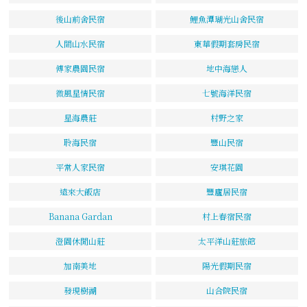
後山前舍民宿
鯉魚潭瑚光山舍民宿
人間山水民宿
東華假期套房民宿
傅家農園民宿
地中海戀人
微風星情民宿
七號海洋民宿
星海農莊
村野之家
聆海民宿
豐山民宿
平常人家民宿
安琪花園
遠來大飯店
豐廬居民宿
Banana Gardan
村上春宿民宿
澄園休閒山莊
太平洋山莊旅館
加南美地
陽光假期民宿
發現樹湖
山合院民宿