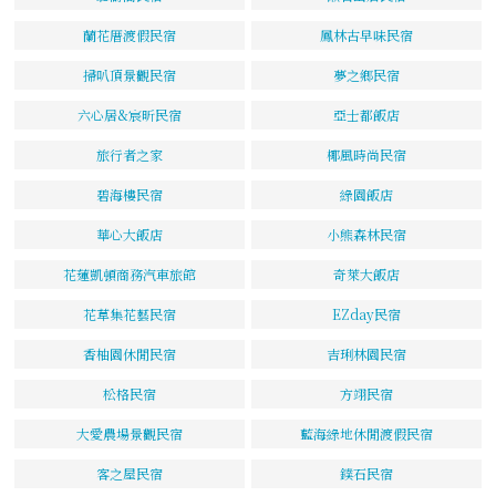
蘭花厝渡假民宿
鳳林古早味民宿
掃叭頂景觀民宿
夢之鄉民宿
六心居&宸昕民宿
亞士都飯店
旅行者之家
椰風時尚民宿
碧海樓民宿
綠園飯店
華心大飯店
小熊森林民宿
花蓮凱頓商務汽車旅館
奇萊大飯店
花草集花藝民宿
EZday民宿
香柚園休閒民宿
吉琍林園民宿
松格民宿
方翊民宿
大愛農場景觀民宿
藍海綠地休閒渡假民宿
客之屋民宿
鏷石民宿