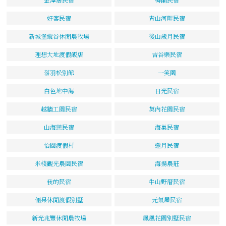
好客民宿
青山河畔民宿
新城堡縱谷休閒農牧場
後山歲月民宿
理想大地渡假飯店
吉谷樂民宿
落羽松別館
一笑園
白色地中海
日光民宿
越牆工園民宿
莫內花園民宿
山海戀民宿
海巢民宿
怡園渡假村
邀月民宿
米棧觀光農園民宿
海揚農莊
我的民宿
牛山野厝民宿
倆呆休閒渡假別墅
元氣屋民宿
新光兆豐休閒農牧場
鳳凰花園別墅民宿