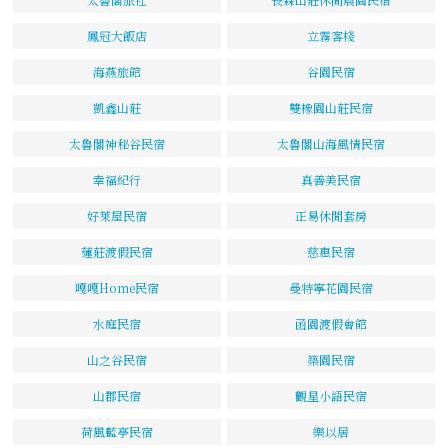
鳳冠大飯店
立霧客棧
海燕旅館
谷園民宿
凱鑫山莊
雙橡園山莊民宿
太魯閣神秘谷民宿
太魯閣山海風情民宿
幸福紀行
真善美民宿
好萊屋民宿
正易休閒套房
蓮莊渡假民宿
慈惠民宿
嘎嘎Home民宿
曼特寧花園民宿
水庭民宿
函園渡假會館
山之谷民宿
築園民宿
山郡民宿
觀星小語民宿
荷風藍亭民宿
樂以居