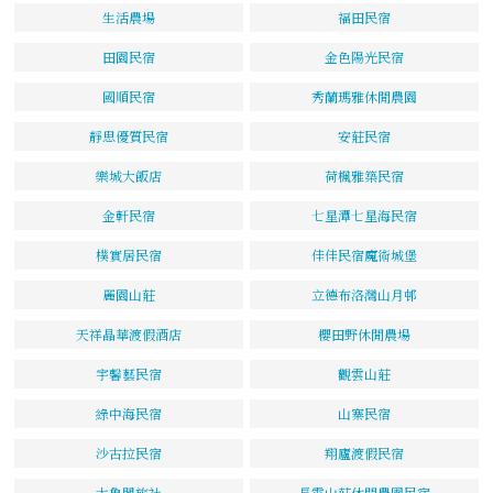
生活農場
福田民宿
田園民宿
金色陽光民宿
國順民宿
秀蘭瑪雅休閒農園
靜思優質民宿
安莊民宿
樂城大飯店
荷楓雅築民宿
金軒民宿
七星潭七星海民宿
樸實居民宿
佳佳民宿魔術城堡
麗園山莊
立德布洛灣山月邨
天祥晶華渡假酒店
櫻田野休閒農場
宇馨藝民宿
觀雲山莊
綠中海民宿
山寨民宿
沙古拉民宿
翔廬渡假民宿
太魯閣旅社
長霖山莊休閒農園民宿