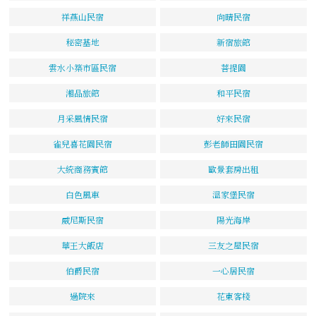
祥燕山民宿
向晴民宿
秘密基地
新宿旅館
雲水小築市區民宿
菩提園
湘品旅館
和平民宿
月采風情民宿
好來民宿
雀兒喜花園民宿
彭老師田園民宿
大統商務賓館
歐景套房出租
白色風車
溫家堡民宿
威尼斯民宿
陽光海岸
華王大飯店
三友之屋民宿
伯爵民宿
一心居民宿
過院來
花東客棧