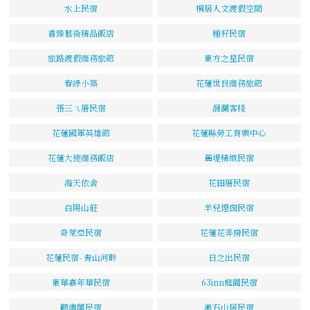
水上民宿
桐居人文渡假空間
喜臻藝術精品飯店
種籽民宿
旅路渡假商務旅館
東方之星民宿
春綠小築
花蓮世良商務旅館
張三ㄟ厝民宿
洄瀾客棧
花蓮國軍英雄館
花蓮縣勞工育樂中心
花蓮大使商務飯店
麗堤精緻民宿
海天依舍
花田厝民宿
白陽山莊
羊兒煙囪民宿
奇萊亞民宿
花蓮花弄房民宿
花蓮民宿- 青山河畔
日之出民宿
東華嘉年華民宿
63inn庭園民宿
聽濤閣民宿
漱石山居民宿