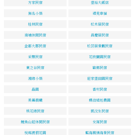
方家民宿
堡裕大飯店
無名小築
遇見幸福
桂林民宿
松木居民宿
南埔休閒民宿
昌慶居民宿
金都大郡民宿
松芸居景觀民宿
采豐民宿
花欣蘭園民宿
東之谷民宿
歐鄉民宿
湘緣小築
莊家堡田園民宿
晶園
香村民宿
美麗晨曦
蝶泊遠近農園
桃花緣民宿
凱汶生民宿
鯉魚山莊休閒民宿
女窩民宿
悅庭渡假花園
藍海風情海景民宿