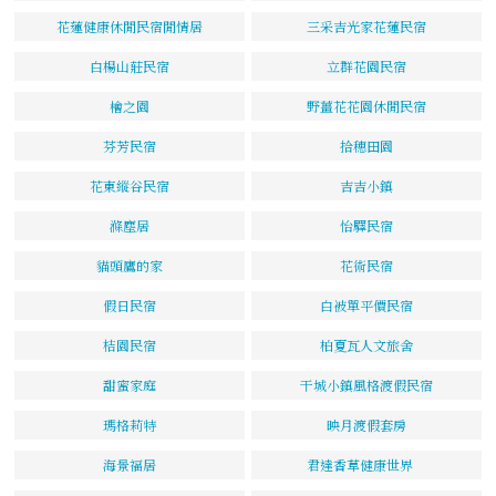
花蓮健康休閒民宿閒情居
三采吉光家花蓮民宿
白楊山莊民宿
立群花園民宿
檜之園
野薑花花園休閒民宿
芬芳民宿
拾穗田園
花東縱谷民宿
吉吉小鎮
滌塵居
怡驛民宿
貓頭鷹的家
花術民宿
假日民宿
白被單平價民宿
桔園民宿
柏夏瓦人文旅舍
甜蜜家庭
干城小鎮風格渡假民宿
瑪格莉特
映月渡假套房
海景福居
君達香草健康世界