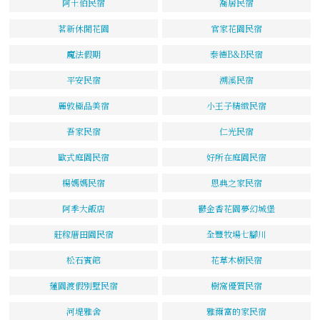
阿土伯民宿
喬居民宿
茗新休閒花園
官家花園民宿
魔法假期
泰德B&B民宿
平安民宿
溯溪民宿
麗敦極品美宿
小王子精緻民宿
吾家民宿
仁光民宿
歐式庭園民宿
好所在庭園民宿
楊媽媽民宿
恩典之家民宿
阿季大飯店
鬱金香花園夢幻城堡
莊稼厝田園民宿
全豐牧場七腳川
松石賓館
花草木樹民宿
蓮園渡假別墅民宿
樹窩優質民宿
河堤雅舍
雅爾富的家民宿