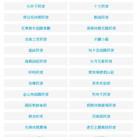
水鈴子民宿
十大民宿
葆岱兒休閒民宿
戲海民宿
花草樹木田園景觀
南華休閒花園民宿
吉昌之家民宿
米蘭小鎮
壺說民宿
知卡宣田園民宿
海風田莊民宿
水月花都民宿
呼吸民宿
愛和華渡假山莊
佶椰民宿
美爽爽旅館
金山角田園民宿
別有天民宿
國統教師會館
假期休閒廣場民宿
麻吉的家
羽庭居民宿
光華休閒農場
浪花主題風格民宿