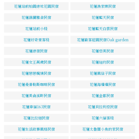
花蓮站前柏園綠地花園民宿
花蓮漁家樂民宿
花蓮洄瀾雅舍民宿
花蓮藍天民宿
花蓮站前小棧
花蓮藍天白雲民宿
花蓮好奇堂客棧
花蓮歐客莊園民宿Oak garden
花蓮綠宿民宿
花蓮亞美民宿
花蓮女王萬歲民宿
花蓮紐約民宿
花蓮戀戀楓情民宿
花蓮風信子民宿
花蓮曼普勒斯咖啡民宿
花蓮海邊邊民宿
花蓮美侖溪畔民宿
花蓮金都民宿
花蓮幸福163民宿
花蓮貝拉利亞民宿
花蓮比拉迦民宿
花蓮六福客棧
花蓮生活故事風格民宿
花蓮太魯閣小魚的家民宿