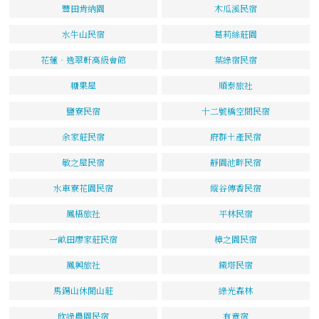
豐田肯納園
木瓜溪民宿
水牛山民宿
葛莉絲莊園
花蓮‧逸翠軒高級會館
葉綠宿民宿
糖果屋
順泰旅社
鹽寮民宿
十二號橋空間民宿
余家莊民宿
府群土產民宿
敏之屋民宿
靜園池畔民宿
水車寮花園民宿
縱谷傳香民宿
鳳梧旅社
平林民宿
一畝田廖家莊民宿
樟之園民宿
鳳興旅社
鐵塔民宿
馬錫山休閒山莊
綠光森林
欣綠農園民宿
有意宿