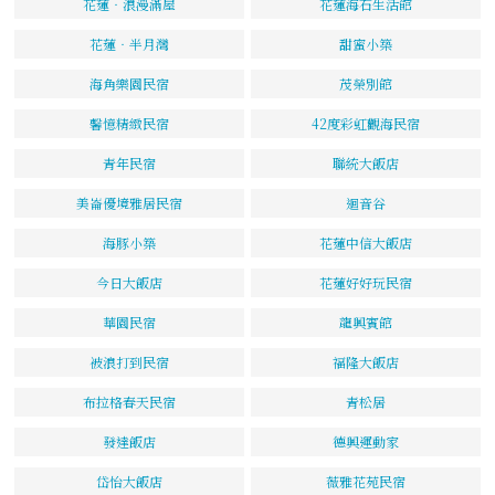
花蓮‧浪漫滿屋
花蓮海石生活館
花蓮‧半月灣
甜蜜小築
海角樂園民宿
茂榮別館
馨憶精緻民宿
42度彩虹觀海民宿
青年民宿
聯統大飯店
美崙優境雅居民宿
迴音谷
海豚小築
花蓮中信大飯店
今日大飯店
花蓮好好玩民宿
華園民宿
龍興賓館
被浪打到民宿
福隆大飯店
布拉格春天民宿
青松居
發達飯店
德興運動家
岱怡大飯店
薇雅花苑民宿