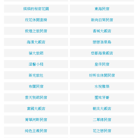
瑛瑛的秘密花園
東海民宿
玫花休閒套房
新向日葵民宿
敦煌之旅民宿
香城大飯店
海濱大飯店
戀戀峇里島
福大旅館
亞都海景飯店
溫馨小棧
皇佳民宿
新光旅社
好所在休閒民宿
布閣民宿
水悅雅築
雲天別館民宿
聖地牙哥
富國大飯店
朝北大飯店
菁華河畔民宿
二草緣民宿
純色主義民宿
花之戀民宿