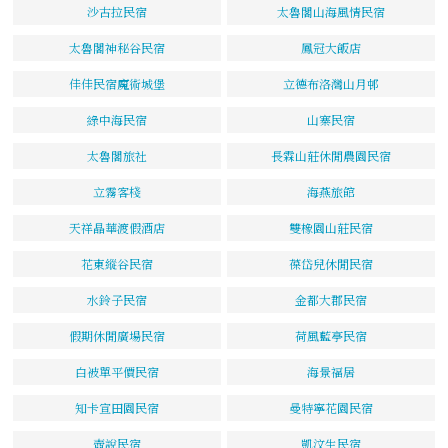
沙古拉民宿
太魯閣山海風情民宿
太魯閣神秘谷民宿
鳳冠大飯店
佳佳民宿魔術城堡
立德布洛灣山月邨
綠中海民宿
山寨民宿
太魯閣旅社
長霖山莊休閒農園民宿
立霧客棧
海燕旅館
天祥晶華渡假酒店
雙橡園山莊民宿
花東縱谷民宿
葆岱兒休閒民宿
水鈴子民宿
金都大郡民宿
假期休閒廣場民宿
荷風藍亭民宿
白被單平價民宿
海景福居
知卡宣田園民宿
曼特寧花園民宿
壺說民宿
凱汶生民宿