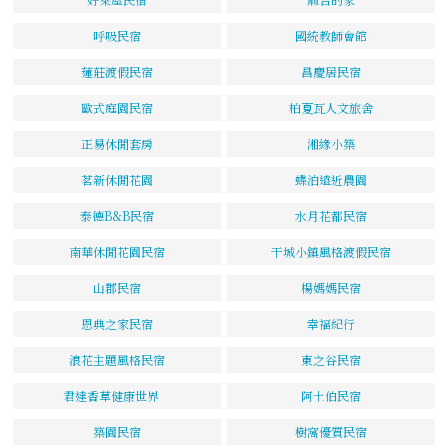
呼吸民宿
國統教師會館
蓮莊渡假民宿
昌慶居民宿
歐式庭園民宿
柏夏瓦人文旅舍
正易休閒套房
湘緣小築
茗新休閒花園
蝶泊遠近農園
泰德B&B民宿
水月花都民宿
南華休閒花園民宿
干城小鎮風格渡假民宿
山郡民宿
楊媽媽民宿
恩典之家民宿
幸福紀行
浪花主題風格民宿
東之谷民宿
君達香草健康世界
阿土伯民宿
築園民宿
樹窩優質民宿