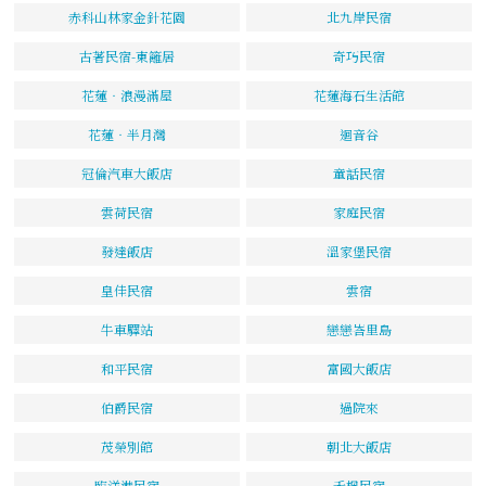
赤科山林家金針花園
北九岸民宿
古著民宿-東籬居
奇巧民宿
花蓮‧浪漫滿屋
花蓮海石生活館
花蓮‧半月灣
迴音谷
冠倫汽車大飯店
童話民宿
雲荷民宿
家庭民宿
發達飯店
溫家堡民宿
皇佳民宿
雲宿
牛車驛站
戀戀峇里島
和平民宿
富國大飯店
伯爵民宿
過院來
茂榮別館
朝北大飯店
臨洋港民宿
禾楓民宿