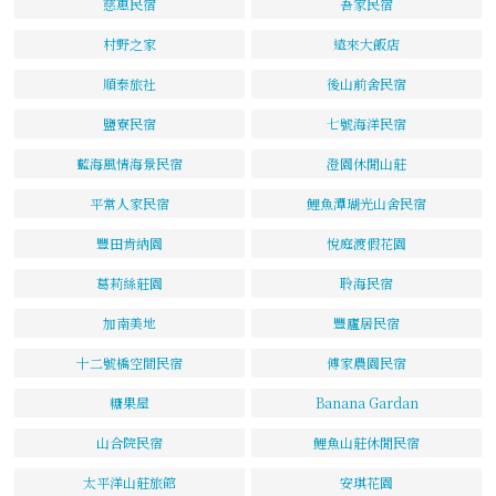
慈惠民宿
吾家民宿
村野之家
遠來大飯店
順泰旅社
後山前舍民宿
鹽寮民宿
七號海洋民宿
藍海風情海景民宿
澄園休閒山莊
平常人家民宿
鯉魚潭瑚光山舍民宿
豐田肯納園
悅庭渡假花園
葛莉絲莊園
聆海民宿
加南美地
豐廬居民宿
十二號橋空間民宿
傅家農園民宿
糖果屋
Banana Gardan
山合院民宿
鯉魚山莊休閒民宿
太平洋山莊旅館
安琪花園