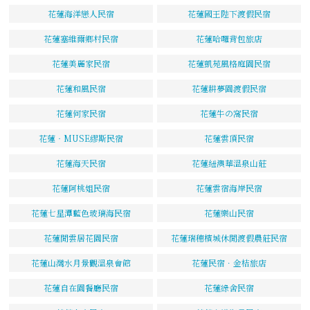
花蓮海洋戀人民宿
花蓮國王陛下渡假民宿
花蓮塞維爾鄉村民宿
花蓮哈囉背包旅店
花蓮美麗家民宿
花蓮凱苑風格庭園民宿
花蓮和風民宿
花蓮耕夢園渡假民宿
花蓮何家民宿
花蓮牛の窩民宿
花蓮‧MUSE繆斯民宿
花蓮雲頂民宿
花蓮海天民宿
花蓮紐澳華溫泉山莊
花蓮阿桃姐民宿
花蓮雲宿海岸民宿
花蓮七星潭藍色玻璃海民宿
花蓮樂山民宿
花蓮閒雲居花園民宿
花蓮瑞穗檳城休閒渡假農莊民宿
花蓮山灣水月景觀溫泉會館
花蓮民宿．金桔旅店
花蓮自在園餐廳民宿
花蓮綠舍民宿