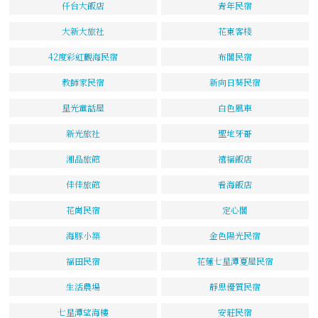
仟台大飯店
青年民宿
大新大旅社
花東客棧
42度彩虹觀海民宿
布閣民宿
教師家民宿
新向日葵民宿
星光童話屋
白色風車
新光旅社
聖地牙哥
湘品旅館
禧福飯店
佳佳旅館
看海飯店
花崗民宿
定心閣
海豚小築
金色陽光民宿
福田民宿
花蓮七星潭夏屋民宿
生活農場
靜思優質民宿
七星潭望海樓
安莊民宿