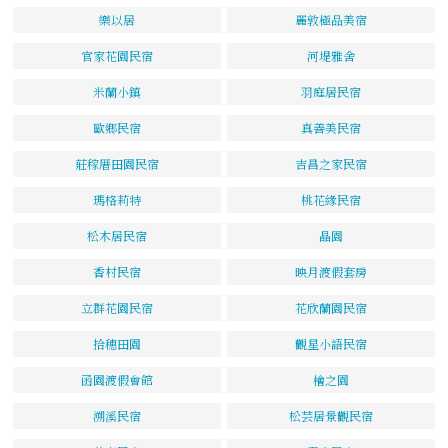
樂以居
麗敦極品美宿
官家花園民宿
河堤雅舍
米蘭小鎮
羽庭居民宿
歐鄉民宿
真善美民宿
莊稼厝田園民宿
吉昌之家民宿
瑪格莉特
桃花緣民宿
松木居民宿
晶園
香村民宿
映月渡假套房
立群花園民宿
花欣蘭園民宿
拾穗田園
觀星小語民宿
函園渡假會館
檜之園
溯溪民宿
松芸居景觀民宿