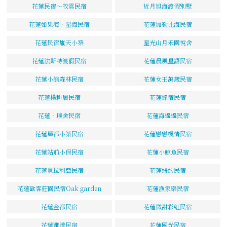
花蓮民宿～牧雲民宿
近月旭海渡假別墅
花蓮如果海．星海民宿
花蓮加勒比海民宿
花蓮民宿嵐天小築
星光山月禾園悅舍
花蓮法斯特渡假民宿
花蓮晨風星語民宿
花蓮小熊森林民宿
花蓮女王萬歲民宿
花蓮樸耕居民宿
花蓮綠宿民宿
花蓮‧璞舍民宿
花蓮海邊邊民宿
花蓮麗都小築民宿
花蓮戀戀楓情民宿
花蓮站前小保民宿
花蓮小鯨魚民宿
花蓮貝拉利亞民宿
花蓮紐約民宿
花蓮歐客莊園民宿Oak garden
花蓮漁家樂民宿
花蓮金都民宿
花蓮微甜彩虹民宿
花蓮雅漾民宿
花蓮國光民宿