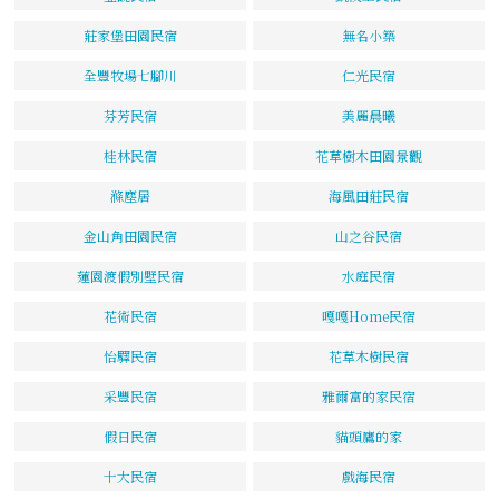
莊家堡田園民宿
無名小築
全豐牧場七腳川
仁光民宿
芬芳民宿
美麗晨曦
桂林民宿
花草樹木田園景觀
滌塵居
海風田莊民宿
金山角田園民宿
山之谷民宿
蓮園渡假別墅民宿
水庭民宿
花術民宿
嘎嘎Home民宿
怡驛民宿
花草木樹民宿
采豐民宿
雅爾富的家民宿
假日民宿
貓頭鷹的家
十大民宿
戲海民宿