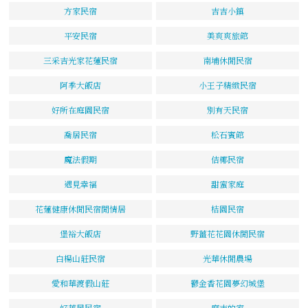
方家民宿
吉吉小鎮
平安民宿
美爽爽旅館
三采吉光家花蓮民宿
南埔休閒民宿
阿季大飯店
小王子精緻民宿
好所在庭園民宿
別有天民宿
喬居民宿
松石賓館
魔法假期
佶椰民宿
遇見幸福
甜蜜家庭
花蓮健康休閒民宿閒情居
桔園民宿
堡裕大飯店
野薑花花園休閒民宿
白楊山莊民宿
光華休閒農場
愛和華渡假山莊
鬱金香花園夢幻城堡
好萊屋民宿
麻吉的家