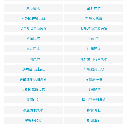
東方戀人
金軒民宿
太魯閣勝境民宿
樂城大飯店
七星潭七星海民宿
七星潭海之屋民宿
國順民宿
Lee 舍
富莉民宿
田園民宿
英園民宿
汎水淩山花園民宿
瑪嚕宿malusu
荷楓雅築民宿
秀蘭瑪雅休閒農園
樸實居民宿
太魯閣藝術民宿
谷園民宿
麗園山莊
櫻田野休閒農場
翔廬渡假民宿
觀雲山莊
宇馨藝民宿
凱鑫山莊