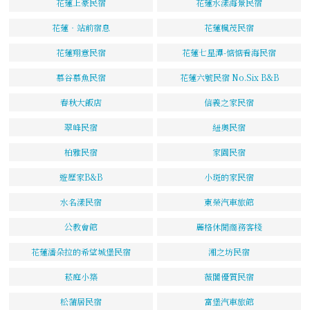
花蓮上豪民宿
花蓮水漾海景民宿
花蓮‧站前宿息
花蓮楓茂民宿
花蓮翔意民宿
花蓮七星潭-惦惦看海民宿
慕谷慕魚民宿
花蓮六號民宿 No.Six B&B
春秋大飯店
信義之家民宿
翠峰民宿
紐奧民宿
柏雅民宿
家園民宿
遊歷家B&B
小斑的家民宿
水名漾民宿
東榮汽車旅館
公教會館
麗格休閒商務客棧
花蓮潘朵拉的希望城堡民宿
湘之坊民宿
菘庭小築
薇閣優質民宿
松蒲居民宿
富堡汽車旅館