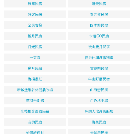
雅築民宿
晴天民宿
好客民宿
秦老爹民宿
全民客棧
四季遊民宿
觀月民宿
卡蓮CO民宿
日光民宿
後山歲月民宿
一笑園
倆呆休閒渡假別墅
邀月民宿
吉谷樂民宿
海揚農莊
牛山野厝民宿
新城堡縱谷休閒農牧場
山海戀民宿
落羽松別館
白色地中海
米棧觀光農園民宿
理想大地渡假飯店
我的民宿
海巢民宿
怡園渡假村
元氣屋民宿