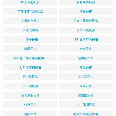
藍天麗池飯店
洄瀾風情民宿
花蓮住宿-溫暖旅店
微風民宿
安樺商務飯店
花簷巧隅精緻民宿
美侖大飯店
停泊小棧民宿
小瓶子民宿
月明風清時尚民宿
紫園民宿
康樂民宿
救國團天祥青年活動中心
定風波民宿
七星潭渡假民宿
哇旦民宿
馬可樓民宿
荖萊居民宿
砂卡礑民宿
福園古厝
尚芳渡假民宿
家樂園民宿
如意民宿
大山休閒民宿
協同民宿
海洋四季優質民宿