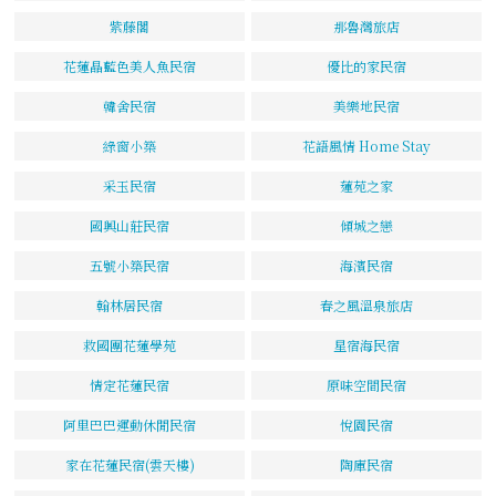
紫藤閣
那魯灣旅店
花蓮晶藍色美人魚民宿
優比的家民宿
韓舍民宿
美樂地民宿
綠窗小築
花語風情 Home Stay
采玉民宿
蓮苑之家
國興山莊民宿
傾城之戀
五號小築民宿
海濱民宿
翰林居民宿
春之風溫泉旅店
救國團花蓮學苑
星宿海民宿
情定花蓮民宿
原味空間民宿
阿里巴巴運動休閒民宿
悅園民宿
家在花蓮民宿(雲天樓)
陶庫民宿