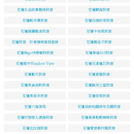
花蓮生活故事風格民宿
花蓮聽海民宿
花蓮輕井澤民宿
花蓮石頭的家民宿
花蓮洄瀾雅舍民宿
花蓮卡布里民宿
花蓮民宿．阡豪精緻商務套房
花蓮風信子民宿
花蓮狗go快樂寵物民宿
花蓮幸福163民宿
花蓮窗外Window View
花蓮花漾蓮芯民宿
花蓮藍天民宿
花蓮香風民宿
花蓮美侖溪畔民宿
花蓮歐洲之星民宿
花蓮美那多民宿
花蓮亞美民宿
花蓮六福客棧
花蓮站前柏園綠地花園民宿
花蓮巴黎戀人浪漫民宿
花蓮曼普勒斯咖啡民宿
花蓮比拉迦民宿
花蓮愛戀鄉村風民宿