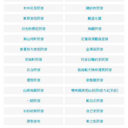
未央花苑民宿
陳詩欣民宿
東里客棧民宿
觀星水閣
日先照農莊民宿
梅蘭民宿
青山河畔民宿
花蓮南濱觀海套房
春夏秋冬渡假民宿
金澤居民宿
祁楨軒民宿
初音石雕的家民宿
百合民宿
碧海藍天精緻優質民宿
優齋民宿
新雅閣民宿
山緹庭園民宿
雙橡園渡假山莊(附設九虹茶莊)
一間民宿
藍日式民宿
水的故鄉民宿
自己家民宿
源泰綠地
東之旅民宿