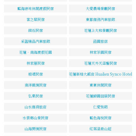
藍海綠地休閒渡假民宿
大愛農場景觀民宿
客之屋民宿
東都商務汽車旅館
鏷石民宿
花蓮上大和景觀民宿
采盈精品汽車旅館
函園旅店
花蓮‧南海渡假花園
林家茶園民宿
林家厝民宿
花蓮天外天溫馨民宿
相遇民宿
花蓮新格大飯店 Hualien Synco Hotel
南洋風情民宿
東東休閒民宿
弘果民宿
花蓮歸園田居民宿
山水商務旅店
仁愛別館
水雲鄉山景民宿
藍色海悅民宿
山海閑情民宿
紅葉溫泉山莊