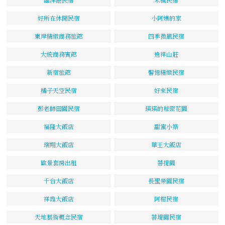
好所在休閒民宿
小阿姨的家
東岸精緻商務旅館
四季微風民宿
大統商務賓館
逸祥山莊
新宿旅館
馨憶精緻民宿
橘子天空民宿
好來民宿
彭老師田園民宿
瑛瑛的秘密花園
福隆大飯店
甜蜜小築
瑞翔大飯店
華王大飯店
歐景套房出租
菩提園
千台大飯店
長聖榮園民宿
祥鼎大飯店
阿柑民宿
天地藝術概念民宿
菩堤園民宿