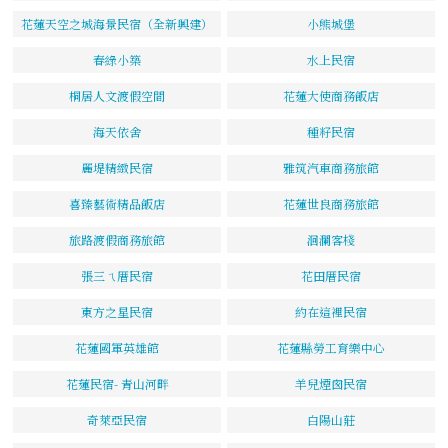
花蓮天空之城海景民宿（全新興建）
小熊城堡
春綠小築
水上民宿
桐居人文渡假空間
花蓮大使商務飯店
海天依舍
種籽民宿
麗堤精緻民宿
雅筑汽車商務旅館
喜臻藝術精品飯店
花蓮世良商務旅館
旅路渡假商務旅館
洄瀾客棧
張三ㄟ厝民宿
花田厝民宿
東方之星民宿
約在這裡民宿
花蓮國軍英雄館
花蓮縣勞工育樂中心
花蓮民宿- 青山河畔
羊兒煙囪民宿
奇萊亞民宿
白陽山莊