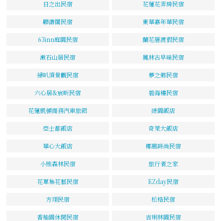
日之出民宿
花蓮花弄房民宿
聽濤閣民宿
東華嘉年華民宿
63inn庭園民宿
蘭花厝渡假民宿
漱石山居民宿
鳳林古早味民宿
掃叭頂景觀民宿
夢之鄉民宿
六心居&宸昕民宿
碧海樓民宿
花蓮凱頓商務汽車旅館
綠園飯店
亞士都飯店
奇萊大飯店
華心大飯店
椰風時尚民宿
小熊森林民宿
旅行者之家
花草集花藝民宿
EZday民宿
方翊民宿
松格民宿
香柚園休閒民宿
吉琍林園民宿