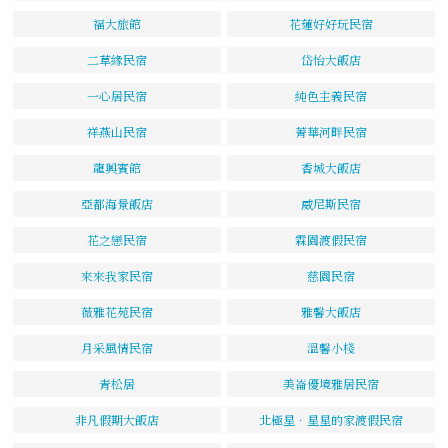
福大旅館
花蓮好好玩民宿
二草緣民宿
岱怡大飯店
一心居民宿
純色主義民宿
祥燕山民宿
菁華河畔民宿
龍興賓館
香城大飯店
亞都海景飯店
威尼斯民宿
花之戀民宿
霖園渡假民宿
來來我家民宿
慈園民宿
薇雅花苑民宿
雅馨大飯店
月采風情民宿
溫馨小棧
青松居
美崙優境雅居民宿
非凡假期大飯店
北極星．星星的家渡假民宿