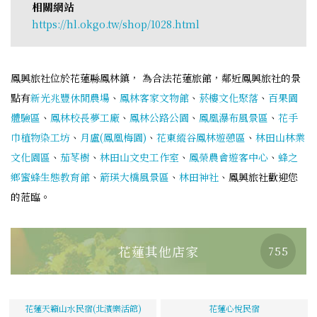
相關網站
https://hl.okgo.tw/shop/1028.html
鳳興旅社位於花蓮縣鳳林鎮， 為合法花蓮旅館，鄰近鳳興旅社的景
點有
新光兆豐休閒農場
、
鳳林客家文物館
、
菸樓文化聚落
、
百果園
體驗區
、
鳳林校長夢工廠
、
鳳林公路公園
、
鳳凰瀑布風景區
、
花手
巾植物染工坊
、
月盧(鳳凰梅園)
、
花東縱谷鳳林遊憩區
、
林田山林業
文化園區
、
茄苳樹
、
林田山文史工作室
、
鳳榮農會遊客中心
、
蜂之
鄉蜜蜂生態教育館
、
箭瑛大橋風景區
、
林田神社
、鳳興旅社歡迎您
的蒞臨。
花蓮其他店家
755
花蓮天籟山水民宿(北濱樂活館)
花蓮心悅民宿