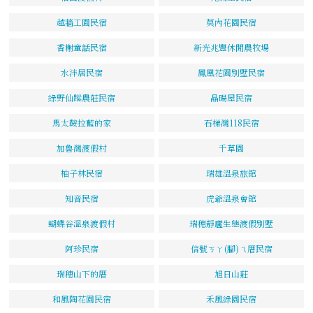
越牆工園民宿
莫內花園民宿
香榭童話民宿
新光兆豐休閒農牧場
水泮居民宿
鳳凰花園別墅民宿
綠野仙蹤農莊民宿
晶暘屋民宿
馬太鞍拉藍的家
石梯灣118民宿
加魯灣渡假村
千草園
柚子林民宿
瑞雄溫泉旅館
知音民宿
虎爺溫泉會館
蝴蝶谷溫泉渡假村
瑞穗靜廬生態渡假別墅
阿珍民宿
信號ㄎㄚ(腳)ㄟ厝民宿
瑞穗山下的厝
旭日山莊
和風陶花園民宿
禾風綠園民宿