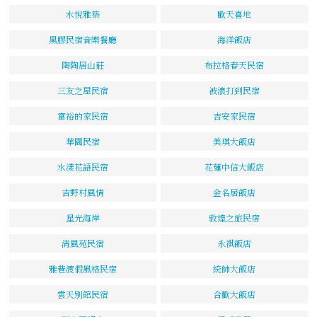
水悅雅築
歡天喜地
黑膠民宿音樂餐廳
海洋飯店
陶陶居山莊
布拉格春天民宿
三友之屋民宿
被浪打到民宿
富裕的家民宿
吉安家民宿
華園民宿
美琪大飯店
水漾花語民宿
花蓮中信大飯店
吉野村風情
金名居飯店
星光海岸
敦煌之旅民宿
清風苑民宿
永祺飯店
雅巷渡假風格民宿
統帥大飯店
雲天別館民宿
合歡大飯店