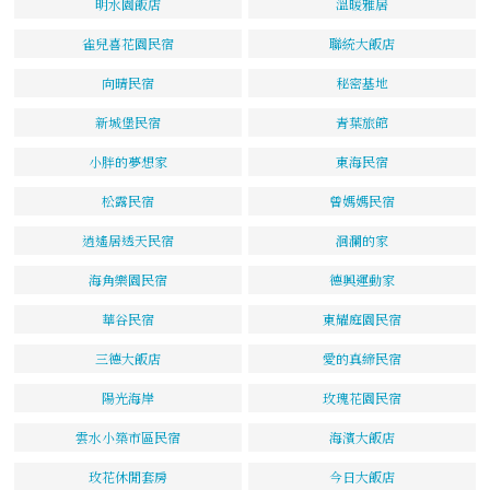
明水園飯店
溫暖雅居
雀兒喜花園民宿
聯統大飯店
向晴民宿
秘密基地
新城堡民宿
青葉旅館
小胖的夢想家
東海民宿
松露民宿
曾媽媽民宿
逍遙居透天民宿
洄瀾的家
海角樂園民宿
德興運動家
華谷民宿
東耀庭園民宿
三德大飯店
愛的真締民宿
陽光海岸
玫瑰花園民宿
雲水小築市區民宿
海濱大飯店
玫花休閒套房
今日大飯店