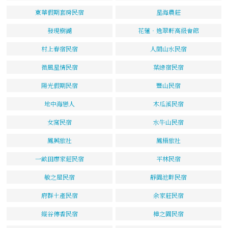
東華假期套房民宿
星海農莊
發現樹湖
花蓮‧逸翠軒高級會館
村上春宿民宿
人間山水民宿
微風星情民宿
葉綠宿民宿
陽光假期民宿
豐山民宿
地中海戀人
木瓜溪民宿
女窩民宿
水牛山民宿
鳳興旅社
鳳梧旅社
一畝田廖家莊民宿
平林民宿
敏之屋民宿
靜園池畔民宿
府群土產民宿
余家莊民宿
縱谷傳香民宿
樟之園民宿