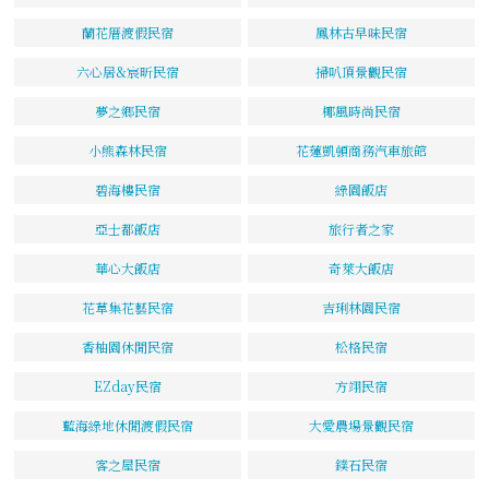
蘭花厝渡假民宿
鳳林古早味民宿
六心居&宸昕民宿
掃叭頂景觀民宿
夢之鄉民宿
椰風時尚民宿
小熊森林民宿
花蓮凱頓商務汽車旅館
碧海樓民宿
綠園飯店
亞士都飯店
旅行者之家
華心大飯店
奇萊大飯店
花草集花藝民宿
吉琍林園民宿
香柚園休閒民宿
松格民宿
EZday民宿
方翊民宿
藍海綠地休閒渡假民宿
大愛農場景觀民宿
客之屋民宿
鏷石民宿