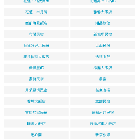
花蓮‧浪漫滿屋
花蓮海石生活館
花蓮‧半月灣
雅馨大飯店
亞都海景飯店
湘品旅館
布閣民宿
新城堡民宿
花蓮好好玩民宿
東海民宿
非凡假期大飯店
逸祥山莊
佳佳旅館
祥鼎大飯店
雲荷民宿
雲宿
月采風情民宿
花東客棧
香城大飯店
童話民宿
富裕的家民宿
菁華河畔民宿
聯統大飯店
冠倫汽車大飯店
定心閣
新宿旅館