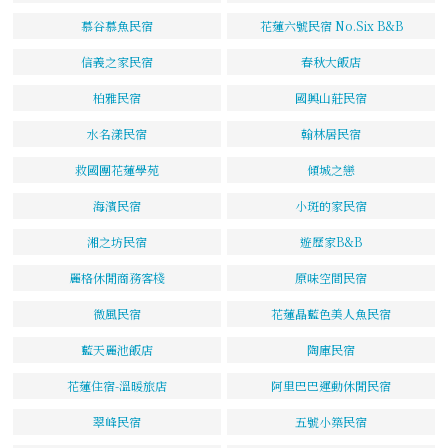
慕谷慕魚民宿
花蓮六號民宿 No.Six B&B
信義之家民宿
春秋大飯店
柏雅民宿
國興山莊民宿
水名漾民宿
翰林居民宿
救國團花蓮學苑
傾城之戀
海濱民宿
小斑的家民宿
湘之坊民宿
遊歷家B&B
麗格休閒商務客棧
原味空間民宿
微風民宿
花蓮晶藍色美人魚民宿
藍天麗池飯店
陶庫民宿
花蓮住宿-溫暖旅店
阿里巴巴運動休閒民宿
翠峰民宿
五號小築民宿