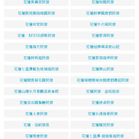
花蓮美麗家民宿
花蓮和風民宿
花蓮凱苑風格庭園民宿
花蓮耕夢園渡假民宿
花蓮何家民宿
花蓮牛の窩民宿
花蓮‧MUSE繆斯民宿
花蓮雲頂民宿
花蓮海天民宿
花蓮紐澳華溫泉山莊
花蓮阿桃姐民宿
花蓮雲宿海岸民宿
花蓮七星潭藍色玻璃海民宿
花蓮樂山民宿
花蓮閒雲居花園民宿
花蓮瑞穗檳城休閒渡假農莊民宿
花蓮山灣水月景觀溫泉會館
花蓮民宿．金桔旅店
花蓮自在園餐廳民宿
花蓮綠舍民宿
花蓮上豪民宿
花蓮水漾海景民宿
花蓮‧站前宿息
花蓮楓茂民宿
花蓮翔意民宿
花蓮七星潭-惦惦看海民宿