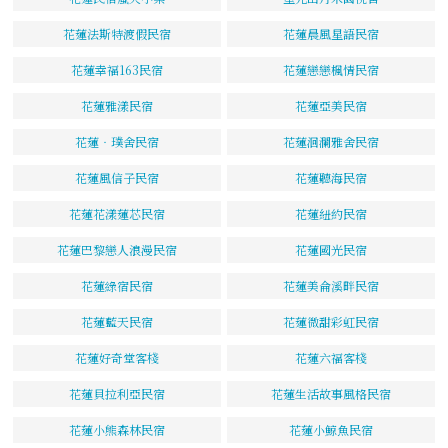
花蓮法斯特渡假民宿
花蓮晨風星語民宿
花蓮幸福163民宿
花蓮戀戀楓情民宿
花蓮雅漾民宿
花蓮亞美民宿
花蓮‧璞舍民宿
花蓮洄瀾雅舍民宿
花蓮風信子民宿
花蓮聽海民宿
花蓮花漾蓮芯民宿
花蓮紐約民宿
花蓮巴黎戀人浪漫民宿
花蓮國光民宿
花蓮綠宿民宿
花蓮美侖溪畔民宿
花蓮藍天民宿
花蓮微甜彩虹民宿
花蓮好奇堂客棧
花蓮六福客棧
花蓮貝拉利亞民宿
花蓮生活故事風格民宿
花蓮小熊森林民宿
花蓮小鯨魚民宿