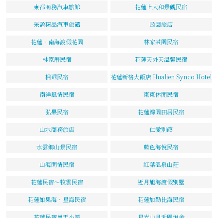
東都商務汽車旅館
花蓮上大和景觀民宿
采盈精品汽車旅館
函園旅店
花蓮‧南海渡假花園
林家茶園民宿
林家厝民宿
花蓮天外天溫馨民宿
相遇民宿
花蓮新格大飯店 Hualien Synco Hotel
南洋風情民宿
東東休閒民宿
弘果民宿
花蓮歸園田居民宿
山水商務旅店
仁愛別館
水雲鄉山景民宿
藍色海悅民宿
山海閑情民宿
紅葉溫泉山莊
花蓮民宿～牧雲民宿
近月旭海渡假別墅
花蓮如果海．星海民宿
花蓮加勒比海民宿
花蓮民宿嵐天小築
星光山月禾園悅舍