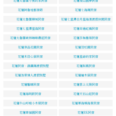
花蓮太魯閣小魚的家民宿
花蓮後山圓夢民宿
花蓮阿魯娃藝宿館
花蓮七海灣民宿
花蓮太魯閣樺城民宿
花蓮七星潭日月星海濱渡假休閒民宿
花蓮七星潭星海民宿
花蓮走過虹橋民宿
花蓮太魯閣峽林咖啡農莊民宿
花蓮莎集雅築民宿
花蓮京品花園民宿
花蓮羽松園民宿
花蓮木目心居民宿
花蓮星爺的家民宿
花蓮民宿‧洄瀾灣渡假別墅
花蓮踩風民宿
花蓮峇里情人渡假別墅
花蓮檜木居民宿
花蓮馨晴民宿
花蓮雲上太陽民宿
花蓮海明蔚民宿
花蓮天石山莊民宿
花蓮牛山呼庭小木屋民宿
花蓮草海桐海景民宿
花蓮幸福圓民宿
花蓮RK民宿