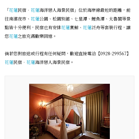
「
花蓮
民宿．
花蓮
海洋戀人海景民宿」位於海岸線最近的距離，前
往南濱夜市、
花蓮
公園、松園別館、七星潭、鯉魚潭、太魯閣等景
點皆十分便利，民宿也有安排
花蓮
賞鯨、
花蓮
泛舟等套裝行程，讓
您
花蓮
之旅充滿歡樂回憶。
倘若您對旅途或行程有任何疑問，歡迎直接電洽【0928-299567】
花蓮
民宿．
花蓮
海洋戀人海景民宿。