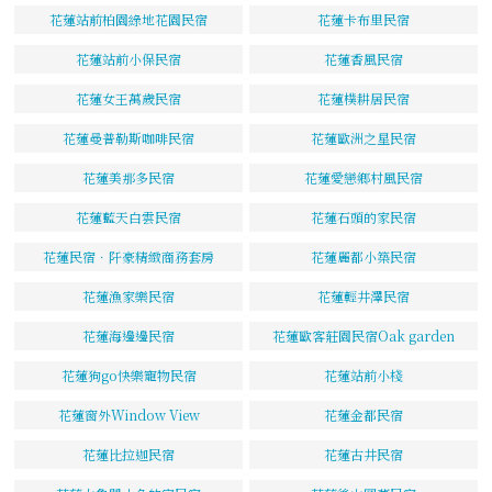
花蓮站前柏園綠地花園民宿
花蓮卡布里民宿
花蓮站前小保民宿
花蓮香風民宿
花蓮女王萬歲民宿
花蓮樸耕居民宿
花蓮曼普勒斯咖啡民宿
花蓮歐洲之星民宿
花蓮美那多民宿
花蓮愛戀鄉村風民宿
花蓮藍天白雲民宿
花蓮石頭的家民宿
花蓮民宿．阡豪精緻商務套房
花蓮麗都小築民宿
花蓮漁家樂民宿
花蓮輕井澤民宿
花蓮海邊邊民宿
花蓮歐客莊園民宿Oak garden
花蓮狗go快樂寵物民宿
花蓮站前小棧
花蓮窗外Window View
花蓮金都民宿
花蓮比拉迦民宿
花蓮古井民宿