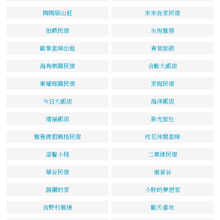
陶陶居山莊
來來我家民宿
伯爵民宿
水悅雅築
歐景套房出租
青葉旅館
海角樂園民宿
合歡大飯店
東耀庭園民宿
家庭民宿
今日大飯店
海洋飯店
禧福飯店
新光旅社
雅巷渡假風格民宿
玫花休閒套房
溫馨小棧
二草緣民宿
華谷民宿
迴音谷
洄瀾的家
小胖的夢想家
吉野村風情
歡天喜地