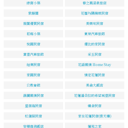
綠窗小築
春之風溫泉旅店
紫藤閣
花簷巧隅精緻民宿
薇閣優質民宿
美樂地民宿
菘庭小築
東榮汽車旅館
悅園民宿
優比的家民宿
富堡汽車旅館
采玉民宿
紐奧民宿
花語風情 Home Stay
家園民宿
情定花蓮民宿
公教會館
美侖大飯店
洄瀾風情民宿
花蓮潘朵拉的希望城堡民宿
星宿海民宿
韓舍民宿
松蒲居民宿
家在花蓮民宿(雲天樓)
安樺商務飯店
蓮苑之家