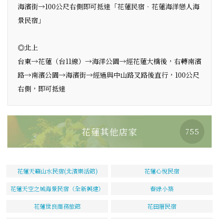
海濱街→100公尺右側即可抵達「花蓮民宿．花蓮海洋戀人海
景民宿」
◎北上
台東→花蓮（台11線）→海洋公園→經花蓮大橋後，右轉南濱
路→南濱公園→海濱街→經過與中山路叉路後直行，100公尺
右側，即可抵達
花蓮其他店家
755
花蓮天籟山水民宿(北濱樂活館)
花蓮心悅民宿
花蓮天空之城海景民宿（全新興建）
春綠小築
花蓮世良商務旅館
花田厝民宿