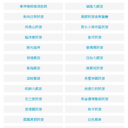
東岸精緻商務旅館
福隆大飯店
新向日葵民宿
黑膠民宿音樂餐廳
祥燕山民宿
雲水小築市區民宿
臨洋港民宿
皇佳民宿
陽光海岸
曾媽媽民宿
發達飯店
岱怡大飯店
看海飯店
清風苑民宿
溫暖雅居
長聖榮園民宿
統帥大飯店
被浪打到民宿
花之戀民宿
美崙優境雅居民宿
菩堤園民宿
和平民宿
霖園渡假民宿
白色風車