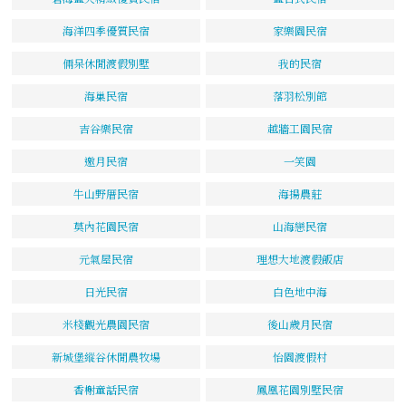
海洋四季優質民宿
家樂園民宿
倆呆休閒渡假別墅
我的民宿
海巢民宿
落羽松別館
吉谷樂民宿
越牆工園民宿
邀月民宿
一笑園
牛山野厝民宿
海揚農莊
莫內花園民宿
山海戀民宿
元氣屋民宿
理想大地渡假飯店
日光民宿
白色地中海
米棧觀光農園民宿
後山歲月民宿
新城堡縱谷休閒農牧場
怡園渡假村
香榭童話民宿
鳳凰花園別墅民宿