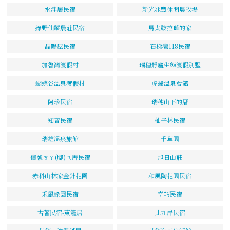
水泮居民宿
新光兆豐休閒農牧場
綠野仙蹤農莊民宿
馬太鞍拉藍的家
晶暘屋民宿
石梯灣118民宿
加魯灣渡假村
瑞穗靜廬生態渡假別墅
蝴蝶谷溫泉渡假村
虎爺溫泉會館
阿珍民宿
瑞穗山下的厝
知音民宿
柚子林民宿
瑞雄溫泉旅館
千草園
信號ㄎㄚ(腳)ㄟ厝民宿
旭日山莊
赤科山林家金針花園
和風陶花園民宿
禾風綠園民宿
奇巧民宿
古著民宿-東籬居
北九岸民宿