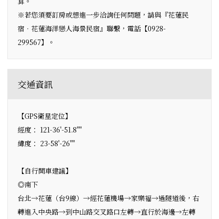
算。
※若您須要訂房或想進一步洽詢任何問題，請與『花蓮民
宿．花蓮海洋戀人海景民宿』聯繫，電話【0928-
299567】。
交通資訊
【GPS衛星定位】
經度： 121-36'-51.8""
緯度： 23-58'-26""
【自行開車建議】
◎南下
台北→花蓮（台9線）→經花蓮機場→家樂福→過隧道後，右
轉進入中央路→到中山路交叉路口左轉→直行於海邊→左轉