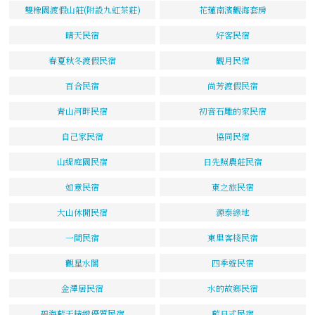
雙橡園渡假山莊(附設九虹茶莊)
花蓮南濱觀海套房
晴天民宿
好客民宿
春夏秋冬渡假民宿
觀月民宿
百合民宿
尚芳渡假民宿
青山河畔民宿
初音石雕的家民宿
自己家民宿
協同民宿
山緹庭園民宿
日先照農莊民宿
如意民宿
東之旅民宿
大山休閒民宿
源泰綠地
一間民宿
東里客棧民宿
觀星水閣
四季遊民宿
金澤居民宿
水的故鄉民宿
碧海藍天精緻優質民宿
藍日式民宿