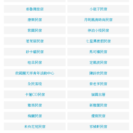
那魯灣旅店
小瓶子民宿
康樂民宿
月明風清時尚民宿
紫園民宿
停泊小棧民宿
荖萊居民宿
七星潭渡假民宿
砂卡礑民宿
馬可樓民宿
哇旦民宿
定風波民宿
救國團天祥青年活動中心
陳詩欣民宿
全民客棧
秦老爹民宿
卡蓮CO民宿
福園古厝
雅築民宿
新雅閣民宿
梅蘭民宿
優齋民宿
未央花苑民宿
祁楨軒民宿