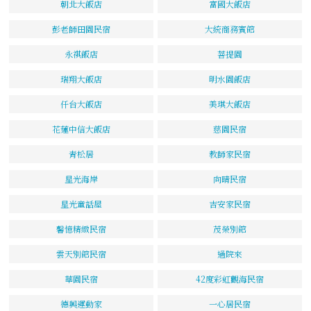
朝北大飯店
富國大飯店
彭老師田園民宿
大統商務賓館
永祺飯店
菩提園
瑞翔大飯店
明水園飯店
仟台大飯店
美琪大飯店
花蓮中信大飯店
慈園民宿
青松居
教師家民宿
星光海岸
向晴民宿
星光童話屋
吉安家民宿
馨憶精緻民宿
茂榮別館
雲天別館民宿
過院來
華園民宿
42度彩虹觀海民宿
德興運動家
一心居民宿