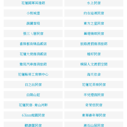
花蓮國軍英雄館
水上民宿
小熊城堡
約在這裡民宿
洄瀾客棧
東方之星民宿
張三ㄟ厝民宿
麗堤精緻民宿
喜臻藝術精品飯店
旅路渡假商務旅館
花蓮大使商務飯店
種籽民宿
雅筑汽車商務旅館
桐居人文渡假空間
花蓮縣勞工育樂中心
海天依舍
日之出民宿
花蓮花弄房民宿
白陽山莊
羊兒煙囪民宿
花蓮民宿- 青山河畔
奇萊亞民宿
63inn庭園民宿
東華嘉年華民宿
聽濤閣民宿
漱石山居民宿