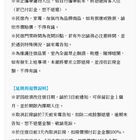
※禁止攜帶寵物入住，如自行攜帶前來，將拒絕房客入住
（若已付訂金，恕不退還）。
※民宿內，家電、傢俱均為品牌商品，如有損壞或毀損，請
依市價賠償，不得有議。
※民宿門禁時間為夜間10點，若有外出請務必注意時間，並
於遇到特殊情況，請來電告知。
※為維護住宿品質，室內全面禁止酗酒、吸煙、賭博喧鬧，
如有發生上述事項，本館將要求立即退房，並沒收訂房金
額，不得有議。
【延期與退費說明】
※若因故須改住宿日期，請於3日前通知，可保留訂金１個
月，並於期限內擇期入住。
※取消訂房請於7天前來電告知，扣除二成餘額退還，逾期未
告知，恕不退還金額，敬請見諒。
※於住宿日前3天內取消訂房，扣房價預付訂金金額100%。