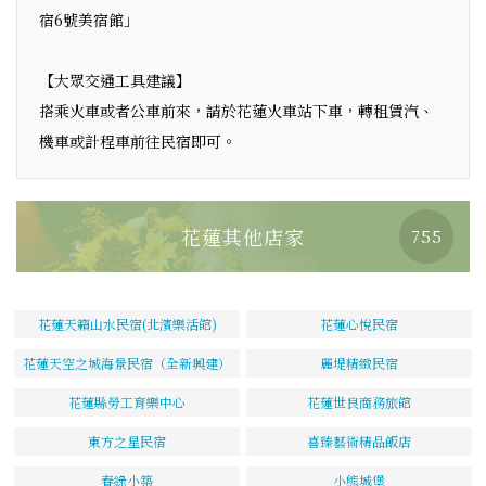
宿6號美宿館」
【大眾交通工具建議】
搭乘火車或者公車前來，請於花蓮火車站下車，轉租賃汽、
機車或計程車前往民宿即可。
花蓮其他店家
755
花蓮天籟山水民宿(北濱樂活館)
花蓮心悅民宿
花蓮天空之城海景民宿（全新興建）
麗堤精緻民宿
花蓮縣勞工育樂中心
花蓮世良商務旅館
東方之星民宿
喜臻藝術精品飯店
春綠小築
小熊城堡