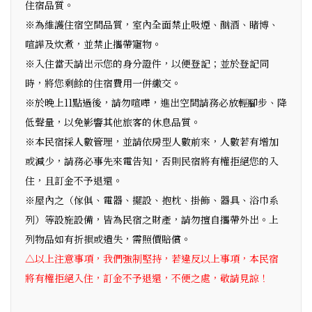
住宿品質。
※為維護住宿空間品質，室內全面禁止吸煙、酗酒、睹博、
喧譁及炊煮，並禁止攜帶寵物。
※入住當天請出示您的身分證件，以便登記；並於登記同
時，將您剩餘的住宿費用一併繳交。
※於晚上11點過後，請勿喧嘩，進出空間請務必放輕腳步、降
低聲量，以免影響其他旅客的休息品質。
※本民宿採人數管理，並請依房型人數前來，人數若有增加
或減少，請務必事先來電告知，否則民宿將有權拒絕您的入
住，且訂金不予退還。
※屋內之（傢俱、電器、擺設、抱枕、掛飾、器具、浴巾系
列）等設施設備，皆為民宿之財產，請勿擅自攜帶外出。上
列物品如有折損或遺失，需照價賠償。
△以上注意事項，我們強制堅持，若違反以上事項，本民宿
將有權拒絕入住，訂金不予退還，不便之處，敬請見諒！