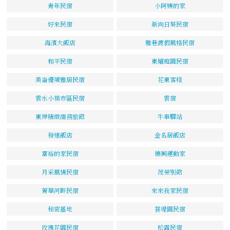
青年民宿
小阿姨的家
好來民宿
新向日葵民宿
海濱大飯店
雅巷渡假風格民宿
和平民宿
東耀庭園民宿
美崙優境雅居民宿
花東客棧
雲水小築市區民宿
雲宿
東岸精緻商務旅館
牛車驛站
發達飯店
金名居飯店
富裕的家民宿
德興運動家
月采風情民宿
茂榮別館
菁華河畔民宿
來來我家民宿
秘密基地
菩堤園民宿
玫瑰花園民宿
松露民宿