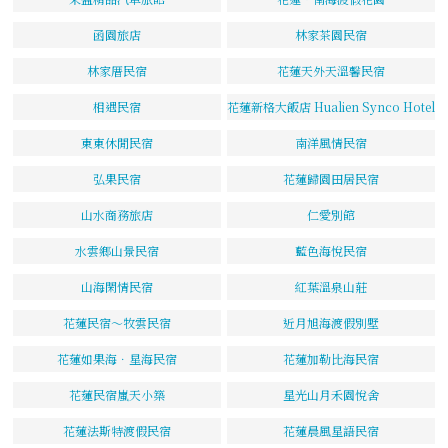
函園旅店
林家茶園民宿
林家厝民宿
花蓮天外天溫馨民宿
相遇民宿
花蓮新格大飯店 Hualien Synco Hotel
東東休閒民宿
南洋風情民宿
弘果民宿
花蓮歸園田居民宿
山水商務旅店
仁愛別館
水雲鄉山景民宿
藍色海悅民宿
山海閑情民宿
紅葉溫泉山莊
花蓮民宿～牧雲民宿
近月旭海渡假別墅
花蓮如果海．星海民宿
花蓮加勒比海民宿
花蓮民宿嵐天小築
星光山月禾園悅舍
花蓮法斯特渡假民宿
花蓮晨風星語民宿