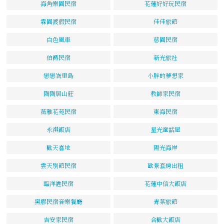
海角樂園民宿
花蓮好好玩民宿
霖園渡假民宿
佳佳旅館
白色風車
慈園民宿
伯爵民宿
新光旅社
戀戀峇里島
小胖的夢想家
陶陶居山莊
教師家民宿
薇雅花苑民宿
東海民宿
永祺飯店
星光童話屋
歡天喜地
陽光海岸
雲天別館民宿
歐景套房出租
臨洋港民宿
花蓮中信大飯店
黑膠民宿音樂餐廳
青葉旅館
吉安家民宿
合歡大飯店