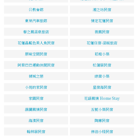
公教會館
湘之坊民宿
東榮汽車旅館
情定花蓮民宿
春之風溫泉旅店
微風民宿
花蓮晶藍色美人魚民宿
花蓮住宿-溫暖旅店
原味空間民宿
菘庭小築
阿里巴巴運動休閒民宿
松蒲居民宿
傾城之戀
綠窗小築
小斑的家民宿
星宿海民宿
家園民宿
花語風情 Home Stay
洄瀾風情民宿
五號小築民宿
海濱民宿
陶庫民宿
翰林居民宿
停泊小棧民宿