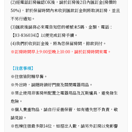
(2)經電話訂房確認OK後，請於訂房後2日內匯訂金(房價的
50%)，若於保留時間內未收到匯款訂金則將取消訂房，並且
不另行通知。
(3)匯款後請務必來電告知您的帳號末5碼、金額，電話：
【03-8360341】以便完成訂房手續。
(4)我們於收到訂金後，將為您保留房間，餘款到付。
※訂房時間早上9:00至晚上10:00，請於訂房時間來電。
【注意事項】
※住宿皆附贈早餐。
※外出時，請隨時鎖好門窗及關閉電器用品。
※禁止使用非客房所配置之電器用品及瓦斯爐具，避免發生
危險。
※個人貴重物品，請自行妥善保管，如有遺失恕不負責，敬
請見諒。
※包棟住宿最多限14位，如超出人數，請另外訂房以免影響