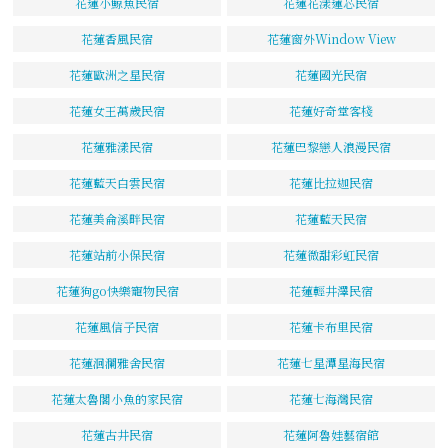
花蓮小鯨魚民宿
花蓮花漾蓮芯民宿
花蓮香風民宿
花蓮窗外Window View
花蓮歐洲之星民宿
花蓮國光民宿
花蓮女王萬歲民宿
花蓮好奇堂客棧
花蓮雅漾民宿
花蓮巴黎戀人浪漫民宿
花蓮藍天白雲民宿
花蓮比拉迦民宿
花蓮美侖溪畔民宿
花蓮藍天民宿
花蓮站前小保民宿
花蓮微甜彩虹民宿
花蓮狗go快樂寵物民宿
花蓮輕井澤民宿
花蓮風信子民宿
花蓮卡布里民宿
花蓮洄瀾雅舍民宿
花蓮七星潭星海民宿
花蓮太魯閣小魚的家民宿
花蓮七海灣民宿
花蓮古井民宿
花蓮阿魯娃藝宿館