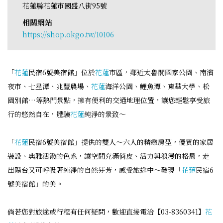
花蓮縣花蓮市國盛八街95號
相關網站
https://shop.okgo.tw/10106
「
花蓮
民宿6號美宿館」位於
花蓮
市區，鄰近太魯閣國家公園、南濱
夜市、七星潭、兆豐農場、
花蓮
海洋公園、鯉魚潭、東華大學、松
園別館…等熱門景點，擁有便利的交通地理位置，讓您輕鬆享受旅
行的悠然自在，體驗
花蓮
純淨的景致～
「
花蓮
民宿6號美宿館」提供的雙人～六人的精緻房型，優質的家居
裝設、典雅活潑的色系，讓空間充滿俏皮、活力與浪漫的格局，走
出陽台又可呼吸著純淨的自然芬芳，感受旅途中～發現「
花蓮
民宿6
號美宿館」的美。
倘若您對旅途或行程有任何疑問，歡迎直接電洽【03-8360341】
花