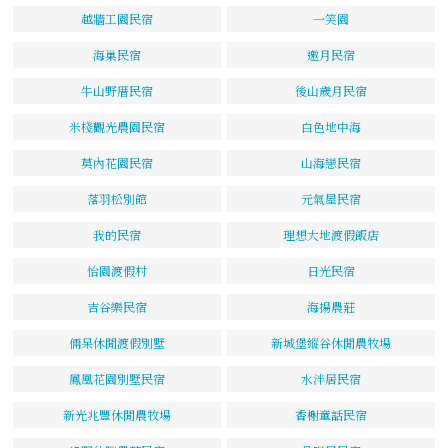
越牆工園民宿
一笑園
海巢民宿
邀月民宿
牛山野厝民宿
後山歲月民宿
米棧觀光農園民宿
白色地中海
莫內花園民宿
山海戀民宿
落羽松別館
元氣屋民宿
我的民宿
理想大地渡假飯店
怡園渡假村
日光民宿
吉谷樂民宿
海揚農莊
倆呆休閒渡假別墅
新城堡縱谷休閒農牧場
鳳凰花園別墅民宿
水泮居民宿
新光兆豐休閒農牧場
香榭童話民宿