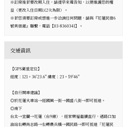
※訂房後若要改期入住，請提早來電告知，以便維護您的權
益（更改入住日期以2次為限）。
※若您須要訂房或想進一步洽詢任何問題，請與『花蓮民宿6
號美宿館』聯繫，電話【03-8360341】。
交通資訊
【GPS衛星定位】
經度：121。36'23.6" 緯度：23。59'46"
【自行開車建議】
◎於花蓮火車站→經國興一街→國盛八街→即可抵達。
◎南下
台北→宜蘭→花蓮（台9線），經家樂福繼續直行，遇路口加
油站右轉尚志路→右轉農兵橋→國民路→即可抵達「花蓮民