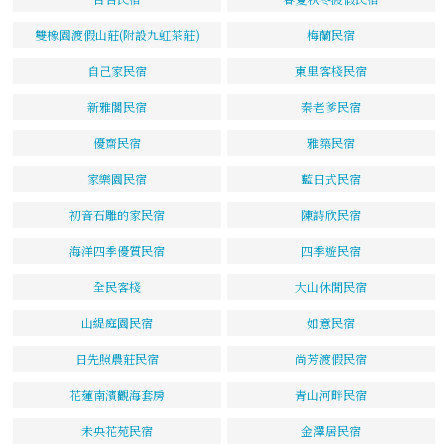
雙橡園渡假山莊(附設九虹茶莊)
梅蘭民宿
自己家民宿
東里客棧民宿
新雅閣民宿
秦老爹民宿
優齋民宿
雅築民宿
家樂園民宿
藍日式民宿
初音石雕的家民宿
陳詩欣民宿
海洋四季優質民宿
四季遊民宿
全民客棧
大山休閒民宿
山緹庭園民宿
如意民宿
日先照農莊民宿
尚芳渡假民宿
花蓮南濱觀海套房
青山河畔民宿
未央花苑民宿
金澤居民宿