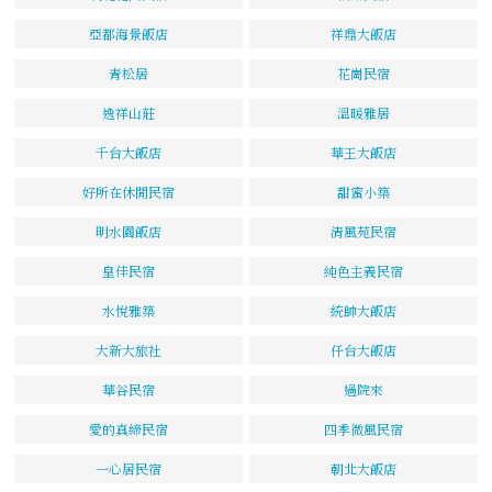
亞都海景飯店
祥鼎大飯店
青松居
花崗民宿
逸祥山莊
溫暖雅居
千台大飯店
華王大飯店
好所在休閒民宿
甜蜜小築
明水園飯店
清風苑民宿
皇佳民宿
純色主義民宿
水悅雅築
統帥大飯店
大新大旅社
仟台大飯店
華谷民宿
過院來
愛的真締民宿
四季微風民宿
一心居民宿
朝北大飯店