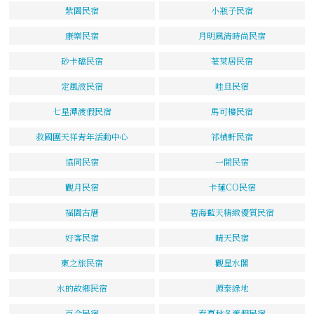
紫園民宿
小瓶子民宿
康樂民宿
月明風清時尚民宿
砂卡礑民宿
荖萊居民宿
定風波民宿
哇旦民宿
七星潭渡假民宿
馬可樓民宿
救國團天祥青年活動中心
祁楨軒民宿
協同民宿
一間民宿
觀月民宿
卡蓮CO民宿
福園古厝
碧海藍天精緻優質民宿
好客民宿
晴天民宿
東之旅民宿
觀星水閣
水的故鄉民宿
源泰綠地
百合民宿
春夏秋冬渡假民宿