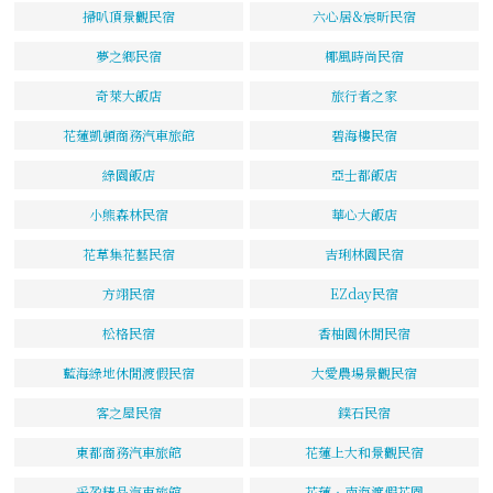
掃叭頂景觀民宿
六心居&宸昕民宿
夢之鄉民宿
椰風時尚民宿
奇萊大飯店
旅行者之家
花蓮凱頓商務汽車旅館
碧海樓民宿
綠園飯店
亞士都飯店
小熊森林民宿
華心大飯店
花草集花藝民宿
吉琍林園民宿
方翊民宿
EZday民宿
松格民宿
香柚園休閒民宿
藍海綠地休閒渡假民宿
大愛農場景觀民宿
客之屋民宿
鏷石民宿
東都商務汽車旅館
花蓮上大和景觀民宿
采盈精品汽車旅館
花蓮‧南海渡假花園