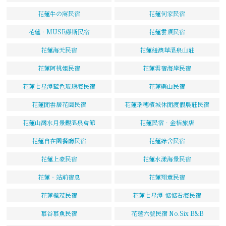
花蓮牛の窩民宿
花蓮何家民宿
花蓮‧MUSE繆斯民宿
花蓮雲頂民宿
花蓮海天民宿
花蓮紐澳華溫泉山莊
花蓮阿桃姐民宿
花蓮雲宿海岸民宿
花蓮七星潭藍色玻璃海民宿
花蓮樂山民宿
花蓮閒雲居花園民宿
花蓮瑞穗檳城休閒渡假農莊民宿
花蓮山灣水月景觀溫泉會館
花蓮民宿．金桔旅店
花蓮自在園餐廳民宿
花蓮綠舍民宿
花蓮上豪民宿
花蓮水漾海景民宿
花蓮‧站前宿息
花蓮翔意民宿
花蓮楓茂民宿
花蓮七星潭-惦惦看海民宿
慕谷慕魚民宿
花蓮六號民宿 No.Six B&B