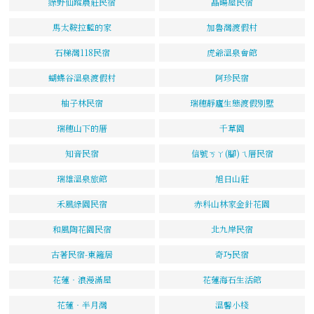
綠野仙蹤農莊民宿
晶暘屋民宿
馬太鞍拉藍的家
加魯灣渡假村
石梯灣118民宿
虎爺溫泉會館
蝴蝶谷溫泉渡假村
阿珍民宿
柚子林民宿
瑞穗靜廬生態渡假別墅
瑞穗山下的厝
千草園
知音民宿
信號ㄎㄚ(腳)ㄟ厝民宿
瑞雄溫泉旅館
旭日山莊
禾風綠園民宿
赤科山林家金針花園
和風陶花園民宿
北九岸民宿
古著民宿-東籬居
奇巧民宿
花蓮‧浪漫滿屋
花蓮海石生活館
花蓮‧半月灣
溫馨小棧