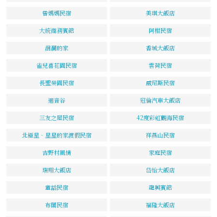
曾媽媽民宿
美琪大飯店
大統商務賓館
阿柑民宿
洄瀾的家
香城大飯店
雀兒喜花園民宿
雲荷民宿
長聖榮園民宿
威尼斯民宿
迴音谷
冠倫汽車大飯店
三友之屋民宿
42度彩虹觀海民宿
北極星．星星的家渡假民宿
祥燕山民宿
吉野村風情
家庭民宿
瑞翔大飯店
岱怡大飯店
童話民宿
龍興賓館
布閣民宿
福隆大飯店