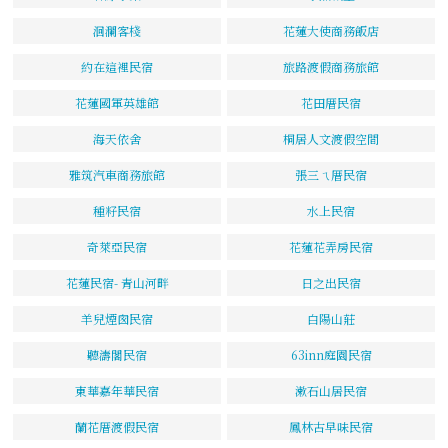
洄瀾客棧
花蓮大使商務飯店
約在這裡民宿
旅路渡假商務旅館
花蓮國軍英雄館
花田厝民宿
海天依舍
桐居人文渡假空間
雅筑汽車商務旅館
張三ㄟ厝民宿
種籽民宿
水上民宿
奇萊亞民宿
花蓮花弄房民宿
花蓮民宿- 青山河畔
日之出民宿
羊兒煙囪民宿
白陽山莊
聽濤閣民宿
63inn庭園民宿
東華嘉年華民宿
漱石山居民宿
蘭花厝渡假民宿
鳳林古早味民宿