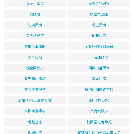
春秋大飯店
信義之家民宿
紫藤閣
遊歷家B&B
紐奧民宿
采玉民宿
美樂地民宿
柏雅民宿
富堡汽車旅館
花簷巧隅精緻民宿
翠峰民宿
水名漾民宿
那魯灣旅店
國興山莊民宿
藍天麗池飯店
韓舍民宿
薇閣優質民宿
麗格休閒商務客棧
家在花蓮民宿(雲天樓)
優比的家民宿
安樺商務飯店
美侖大飯店
蓮苑之家
救國團花蓮學苑
悅園民宿
花蓮潘朵拉的希望城堡民宿