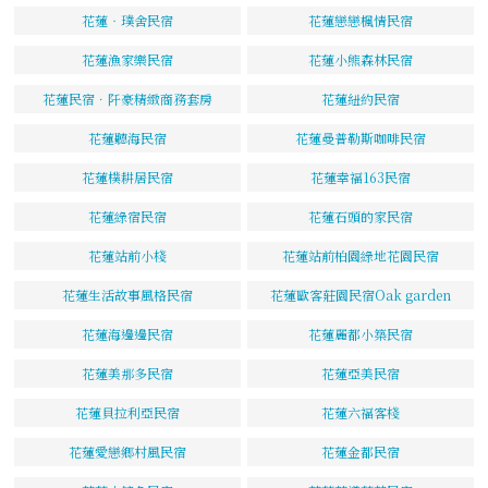
花蓮‧璞舍民宿
花蓮戀戀楓情民宿
花蓮漁家樂民宿
花蓮小熊森林民宿
花蓮民宿．阡豪精緻商務套房
花蓮紐約民宿
花蓮聽海民宿
花蓮曼普勒斯咖啡民宿
花蓮樸耕居民宿
花蓮幸福163民宿
花蓮綠宿民宿
花蓮石頭的家民宿
花蓮站前小棧
花蓮站前柏園綠地花園民宿
花蓮生活故事風格民宿
花蓮歐客莊園民宿Oak garden
花蓮海邊邊民宿
花蓮麗都小築民宿
花蓮美那多民宿
花蓮亞美民宿
花蓮貝拉利亞民宿
花蓮六福客棧
花蓮愛戀鄉村風民宿
花蓮金都民宿