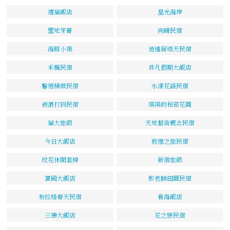
禧福飯店
星光海岸
聖地牙哥
向晴民宿
海豚小築
逍遙居透天民宿
禾楓民宿
非凡假期大飯店
馨憶精緻民宿
水漾花語民宿
被浪打到民宿
瑛瑛的秘密花園
福大旅館
天地藝術概念民宿
今日大飯店
敦煌之旅民宿
玫花休閒套房
新宿旅館
富國大飯店
彭老師田園民宿
布拉格春天民宿
看海飯店
三德大飯店
花之戀民宿