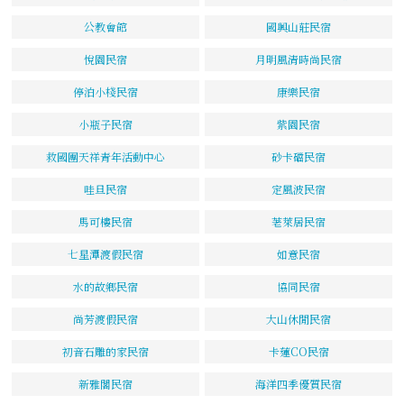
公教會館
國興山莊民宿
悅園民宿
月明風清時尚民宿
停泊小棧民宿
康樂民宿
小瓶子民宿
紫園民宿
救國團天祥青年活動中心
砂卡礑民宿
哇旦民宿
定風波民宿
馬可樓民宿
荖萊居民宿
七星潭渡假民宿
如意民宿
水的故鄉民宿
協同民宿
尚芳渡假民宿
大山休閒民宿
初音石雕的家民宿
卡蓮CO民宿
新雅閣民宿
海洋四季優質民宿