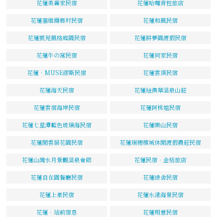
花蓮美麗家民宿
花蓮哈囉背包旅店
花蓮塞維爾鄉村民宿
花蓮和風民宿
花蓮凱苑風格庭園民宿
花蓮耕夢園渡假民宿
花蓮牛の窩民宿
花蓮何家民宿
花蓮‧MUSE繆斯民宿
花蓮雲頂民宿
花蓮海天民宿
花蓮紐澳華溫泉山莊
花蓮雲宿海岸民宿
花蓮阿桃姐民宿
花蓮七星潭藍色玻璃海民宿
花蓮樂山民宿
花蓮閒雲居花園民宿
花蓮瑞穗檳城休閒渡假農莊民宿
花蓮山灣水月景觀溫泉會館
花蓮民宿．金桔旅店
花蓮自在園餐廳民宿
花蓮綠舍民宿
花蓮上豪民宿
花蓮水漾海景民宿
花蓮‧站前宿息
花蓮翔意民宿