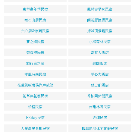
東華嘉年華民宿
鳳林古早味民宿
漱石山居民宿
蘭花厝渡假民宿
六心居&宸昕民宿
掃叭頂景觀民宿
夢之鄉民宿
小熊森林民宿
碧海樓民宿
奇萊大飯店
旅行者之家
綠園飯店
椰風時尚民宿
華心大飯店
花蓮凱頓商務汽車旅館
亞士都飯店
花草集花藝民宿
香柚園休閒民宿
松格民宿
吉琍林園民宿
EZday民宿
方翊民宿
大愛農場景觀民宿
藍海綠地休閒渡假民宿