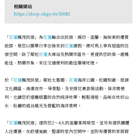
相關網站
https://shop.okgo.tw/10081
「
花蓮
楓茂民宿」為
花蓮
縣合法民宿，親切、溫馨、無拘束的優質
旅居，是您以簡單行李出發來到
花蓮
渡假，便可馬上享有超值的住
宿空間，除了鄰近
花蓮
火車站及熱鬧市區外，更提供您的是一處機
能佳、熱鬧市集、來往交通便利的最佳環境地理。
於「
花蓮
楓茂民宿」鄰近太魯閣、
花蓮
海洋公園、松園別館、慈濟
文化園區、南濱夜市…等景點，及安排花東套裝活動，皆非常便
利，也讓您於遠離喧囂的自然純淨地帶，輕鬆漫遊，品味在地好山
水、壯麗的縱谷風光及碧藍的海洋景緻。
「
花蓮
楓茂民宿」提供您2～4人的溫馨客房房型，並另有提供團體
入住優惠，在舒適寬敞、整潔的室內空間中，並附有優質的家居寢