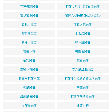
花蓮楓茂民宿
花蓮七星潭-惦惦看海民宿
慕谷慕魚民宿
花蓮六號民宿 No.Six B&B
春秋大飯店
信義之家民宿
那魯灣旅店
水名漾民宿
美侖大飯店
翰林居民宿
菘庭小築
美樂地民宿
柏雅民宿
家園民宿
五號小築民宿
春之風溫泉旅店
救國團花蓮學苑
花蓮潘朵拉的希望城堡民宿
微風民宿
陶庫民宿
洄瀾風情民宿
花簷巧隅精緻民宿
松蒲居民宿
綠窗小築