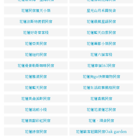
花蓮民宿嵐天小築
星光山月禾園悅舍
花蓮法斯特渡假民宿
花蓮晨風星語民宿
花蓮好奇堂客棧
花蓮藍天白雲民宿
花蓮亞美民宿
花蓮麗都小築民宿
花蓮紐約民宿
花蓮六福客棧
花蓮曼普勒斯咖啡民宿
花蓮幸福163民宿
花蓮雅漾民宿
花蓮狗go快樂寵物民宿
花蓮藍天民宿
花蓮生活故事風格民宿
花蓮美侖溪畔民宿
花蓮香風民宿
花蓮站前小棧
花蓮花漾蓮芯民宿
花蓮微甜彩虹民宿
花蓮‧璞舍民宿
花蓮綠宿民宿
花蓮歐客莊園民宿Oak garden