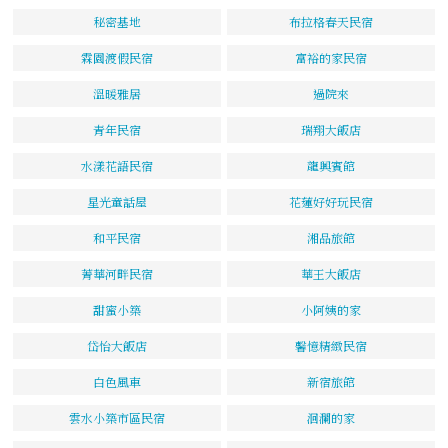
秘密基地
布拉格春天民宿
霖園渡假民宿
富裕的家民宿
溫暖雅居
過院來
青年民宿
瑞翔大飯店
水漾花語民宿
龍興賓館
星光童話屋
花蓮好好玩民宿
和平民宿
湘品旅館
菁華河畔民宿
華王大飯店
甜蜜小築
小阿姨的家
岱怡大飯店
馨憶精緻民宿
白色風車
新宿旅館
雲水小築市區民宿
洄瀾的家