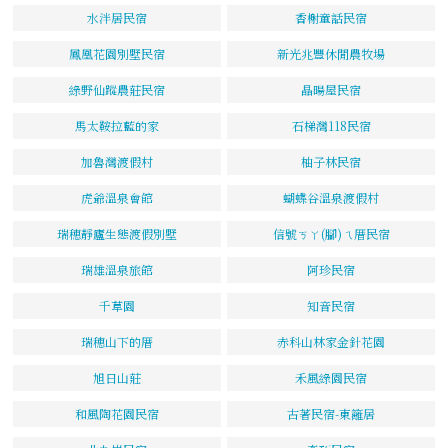
水泮居民宿
香榭童話民宿
鳳凰花園別墅民宿
新光兆豐休閒農牧場
綠野仙蹤農莊民宿
晶暘屋民宿
馬太鞍拉藍的家
石梯灣118民宿
加魯灣渡假村
柚子林民宿
虎爺溫泉會館
蝴蝶谷溫泉渡假村
瑞穗靜廬生態渡假別墅
信號ㄎㄚ(腳)ㄟ厝民宿
瑞雄溫泉旅館
阿珍民宿
千草園
知音民宿
瑞穗山下的厝
赤科山林家金針花園
旭日山莊
禾風綠園民宿
和風陶花園民宿
古著民宿-東籬居