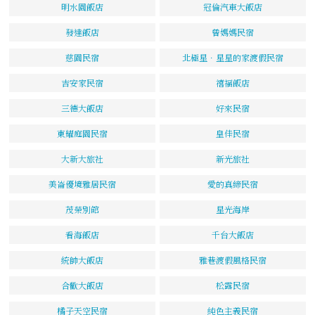
明水園飯店
冠倫汽車大飯店
發達飯店
曾媽媽民宿
慈園民宿
北極星．星星的家渡假民宿
吉安家民宿
禧福飯店
三德大飯店
好來民宿
東耀庭園民宿
皇佳民宿
大新大旅社
新光旅社
美崙優境雅居民宿
愛的真締民宿
茂榮別館
星光海岸
看海飯店
千台大飯店
統帥大飯店
雅巷渡假風格民宿
合歡大飯店
松露民宿
橘子天空民宿
純色主義民宿