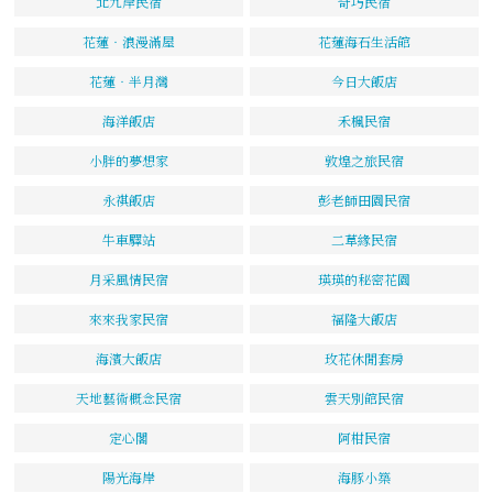
北九岸民宿
奇巧民宿
花蓮‧浪漫滿屋
花蓮海石生活館
花蓮‧半月灣
今日大飯店
海洋飯店
禾楓民宿
小胖的夢想家
敦煌之旅民宿
永祺飯店
彭老師田園民宿
牛車驛站
二草緣民宿
月采風情民宿
瑛瑛的秘密花園
來來我家民宿
福隆大飯店
海濱大飯店
玫花休閒套房
天地藝術概念民宿
雲天別館民宿
定心閣
阿柑民宿
陽光海岸
海豚小築