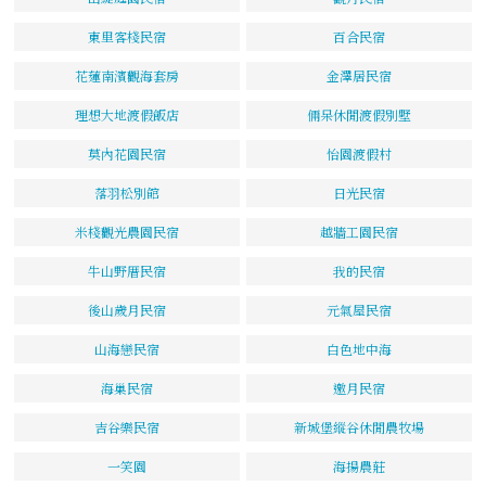
東里客棧民宿
百合民宿
花蓮南濱觀海套房
金澤居民宿
理想大地渡假飯店
倆呆休閒渡假別墅
莫內花園民宿
怡園渡假村
落羽松別館
日光民宿
米棧觀光農園民宿
越牆工園民宿
牛山野厝民宿
我的民宿
後山歲月民宿
元氣屋民宿
山海戀民宿
白色地中海
海巢民宿
邀月民宿
吉谷樂民宿
新城堡縱谷休閒農牧場
一笑園
海揚農莊