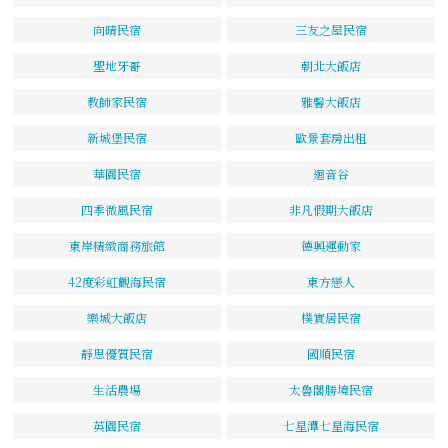
向晴民宿
三友之屋民宿
聖地牙哥
朝北大飯店
教師家民宿
雅馨大飯店
新城堡民宿
歐景套房出租
華園民宿
迴音谷
四季微風民宿
非凡假期大飯店
東岸精緻商務旅館
德興運動家
42度彩虹觀海民宿
東方戀人
樂城大飯店
樸實居民宿
靜思優質民宿
國順民宿
生活農場
太魯閣勝境民宿
英園民宿
七星潭七星海民宿