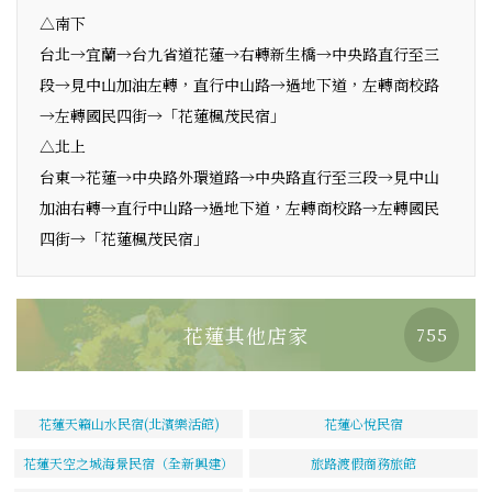
△南下
台北→宜蘭→台九省道花蓮→右轉新生橋→中央路直行至三
段→見中山加油左轉，直行中山路→過地下道，左轉商校路
→左轉國民四街→「花蓮楓茂民宿」
△北上
台東→花蓮→中央路外環道路→中央路直行至三段→見中山
加油右轉→直行中山路→過地下道，左轉商校路→左轉國民
四街→「花蓮楓茂民宿」
花蓮其他店家
755
花蓮天籟山水民宿(北濱樂活館)
花蓮心悅民宿
花蓮天空之城海景民宿（全新興建）
旅路渡假商務旅館