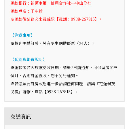
匯款銀行：花蓮市第二信用合作社---中山分社
匯款戶名：王中翰
※匯款後請務必來電確認【電話：0938-267815】。
【注意事項】
※歡迎團體訂房，另有學生團體優惠（24人）。
【延期與退費說明】
※匯款後若因故欲更改日期，請於7日前通知，可保留房間三
個月，否則訂金沒收、恕不另行通知。
※若您須要訂房或想進一步洽詢任何問題，請與『花蓮楓茂
民宿』聯繫，電話【0938-267815】。
交通資訊