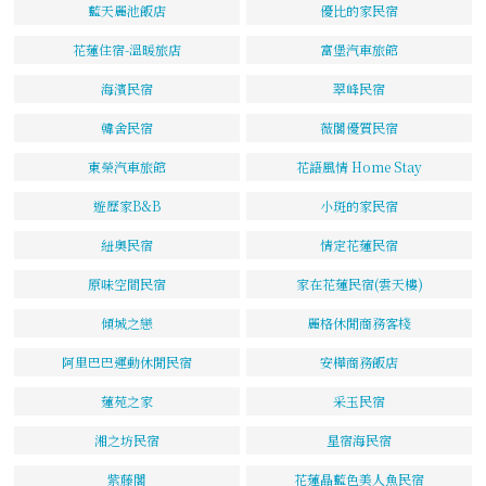
藍天麗池飯店
優比的家民宿
花蓮住宿-溫暖旅店
富堡汽車旅館
海濱民宿
翠峰民宿
韓舍民宿
薇閣優質民宿
東榮汽車旅館
花語風情 Home Stay
遊歷家B&B
小斑的家民宿
紐奧民宿
情定花蓮民宿
原味空間民宿
家在花蓮民宿(雲天樓)
傾城之戀
麗格休閒商務客棧
阿里巴巴運動休閒民宿
安樺商務飯店
蓮苑之家
采玉民宿
湘之坊民宿
星宿海民宿
紫藤閣
花蓮晶藍色美人魚民宿