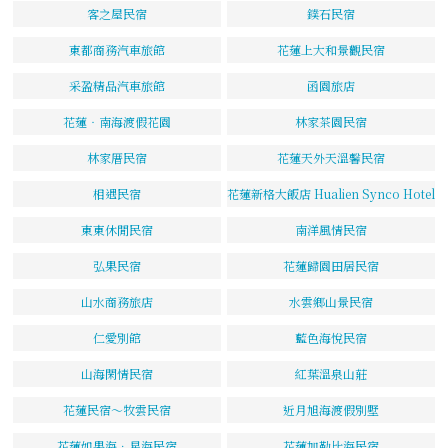
客之屋民宿
鏷石民宿
東都商務汽車旅館
花蓮上大和景觀民宿
采盈精品汽車旅館
函園旅店
花蓮‧南海渡假花園
林家茶園民宿
林家厝民宿
花蓮天外天溫馨民宿
相遇民宿
花蓮新格大飯店 Hualien Synco Hotel
東東休閒民宿
南洋風情民宿
弘果民宿
花蓮歸園田居民宿
山水商務旅店
水雲鄉山景民宿
仁愛別館
藍色海悅民宿
山海閑情民宿
紅葉溫泉山莊
花蓮民宿～牧雲民宿
近月旭海渡假別墅
花蓮如果海．星海民宿
花蓮加勒比海民宿