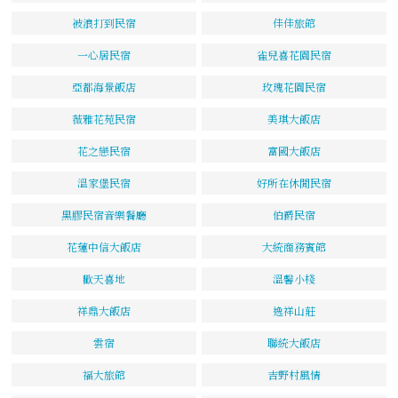
被浪打到民宿
佳佳旅館
一心居民宿
雀兒喜花園民宿
亞都海景飯店
玫瑰花園民宿
薇雅花苑民宿
美琪大飯店
花之戀民宿
富國大飯店
溫家堡民宿
好所在休閒民宿
黑膠民宿音樂餐廳
伯爵民宿
花蓮中信大飯店
大統商務賓館
歡天喜地
溫馨小棧
祥鼎大飯店
逸祥山莊
雲宿
聯統大飯店
福大旅館
吉野村風情