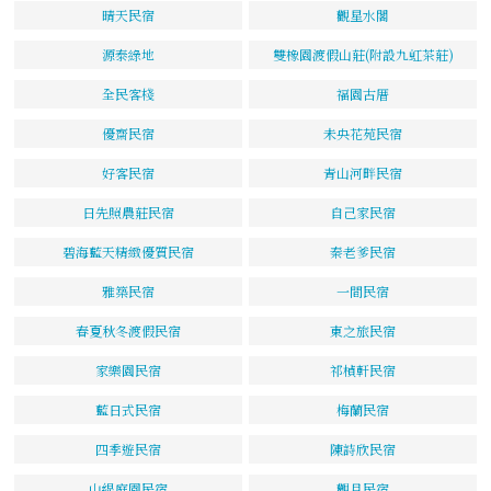
晴天民宿
觀星水閣
源泰綠地
雙橡園渡假山莊(附設九虹茶莊)
全民客棧
福園古厝
優齋民宿
未央花苑民宿
好客民宿
青山河畔民宿
日先照農莊民宿
自己家民宿
碧海藍天精緻優質民宿
秦老爹民宿
雅築民宿
一間民宿
春夏秋冬渡假民宿
東之旅民宿
家樂園民宿
祁楨軒民宿
藍日式民宿
梅蘭民宿
四季遊民宿
陳詩欣民宿
山緹庭園民宿
觀月民宿