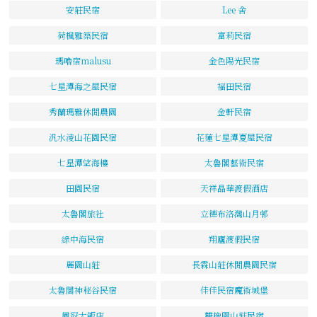
安莊民宿
Lee 舍
荷楓雅築民宿
富莉民宿
瑪嚕宿malusu
金色陽光民宿
七星潭海之屋民宿
福田民宿
秀蘭瑪雅休閒農園
金軒民宿
汎水淩山花園民宿
花蓮七星潭夏屋民宿
七星潭望海樓
太魯閣藝術民宿
田園民宿
天祥晶華渡假酒店
太魯閣旅社
立德布洛灣山月邨
綠中海民宿
翔廬渡假民宿
麗園山莊
長霖山莊休閒農園民宿
太魯閣神秘谷民宿
佳佳民宿魔術城堡
鳳冠大飯店
雙橡園山莊民宿