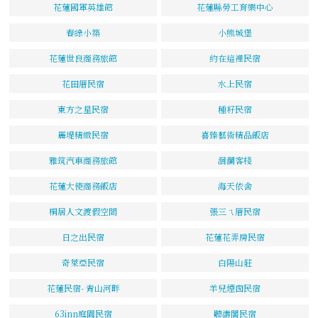
花蓮國軍英雄館
花蓮縣勞工育樂中心
春綠小築
小熊城堡
花蓮世良商務旅館
約在這裡民宿
花田厝民宿
水上民宿
東方之星民宿
種籽民宿
麗堤精緻民宿
喜臻藝術精品飯店
雅筑汽車商務旅館
洄瀾客棧
花蓮大使商務飯店
海天依舍
桐居人文渡假空間
張三ㄟ厝民宿
日之出民宿
花蓮花弄房民宿
奇萊亞民宿
白陽山莊
花蓮民宿- 青山河畔
羊兒煙囪民宿
63inn庭園民宿
聽濤閣民宿