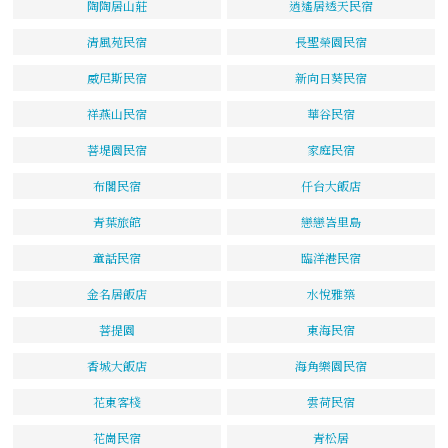
陶陶居山莊
逍遙居透天民宿
清風苑民宿
長聖榮園民宿
威尼斯民宿
新向日葵民宿
祥燕山民宿
華谷民宿
菩堤園民宿
家庭民宿
布閣民宿
仟台大飯店
青葉旅館
戀戀峇里島
童話民宿
臨洋港民宿
金名居飯店
水悅雅築
菩提園
東海民宿
香城大飯店
海角樂園民宿
花東客棧
雲荷民宿
花崗民宿
青松居