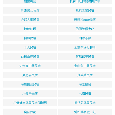
觀雲山莊
長霖山莊休閒農園民宿
泰德B&B民宿
恩典之家民宿
金都大郡民宿
嘎嘎Home民宿
拾穗田園
函園渡假會館
怡驛民宿
湘緣小築
十大民宿
全豐牧場七腳川
白楊山莊民宿
荷風藍亭民宿
知卡宣田園民宿
金山角田園民宿
東之谷民宿
真善美民宿
海風田莊民宿
海景福居
水鈴子民宿
水庭民宿
花蓮健康休閒民宿閒情居
葆岱兒休閒民宿
魔法假期
愛和華渡假山莊