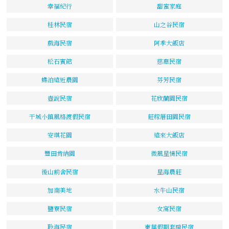
幸福紀行
甜蜜家庭
桂林民宿
山之谷民宿
戲海民宿
阿季大飯店
松石賓館
慈惠民宿
蝶泊遠近農園
芬芳民宿
壺說民宿
花欣蘭園民宿
干城小鎮風格渡假民宿
莊稼厝田園民宿
安琪花園
遠來大飯店
豐田肯納園
微風星情民宿
後山前舍民宿
星海農莊
加南美地
水牛山民宿
鹽寮民宿
女窩民宿
聆海民宿
東華假期套房民宿