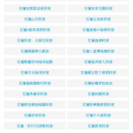
花蓮加賀屋溫泉民宿
花蓮加家花園民宿
花蓮山月民宿
花蓮玉溫泉民宿
花蓮6號美宿館民宿
花蓮浪淘沙海景民宿
花蓮民宿‧太陽花民宿
花蓮海傳民宿
花蓮國廣興大飯店
花蓮七星潭海灣民宿
花蓮斯圖亞特海洋莊園
花蓮海洋戀人民宿
花蓮月光海洋民宿
花蓮國王陛下渡假民宿
花蓮塞維爾鄉村民宿
花蓮哈囉背包旅店
花蓮美麗家民宿
花蓮和風民宿
花蓮凱苑風格庭園民宿
花蓮耕夢園渡假民宿
花蓮何家民宿
花蓮牛の窩民宿
花蓮‧MUSE繆斯民宿
花蓮雲頂民宿