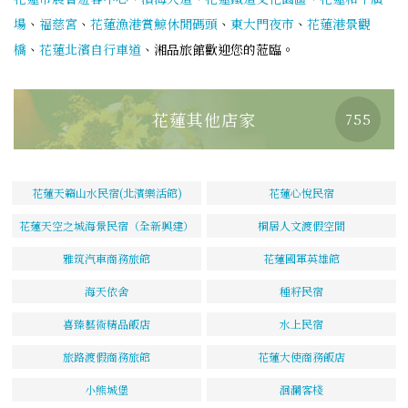
場
、
福慈宮
、
花蓮漁港賞鯨休閒碼頭
、
東大門夜市
、
花蓮港景觀
橋
、
花蓮北濱自行車道
、湘品旅館歡迎您的蒞臨。
花蓮其他店家
755
花蓮天籟山水民宿(北濱樂活館)
花蓮心悅民宿
花蓮天空之城海景民宿（全新興建）
桐居人文渡假空間
雅筑汽車商務旅館
花蓮國軍英雄館
海天依舍
種籽民宿
喜臻藝術精品飯店
水上民宿
旅路渡假商務旅館
花蓮大使商務飯店
小熊城堡
洄瀾客棧