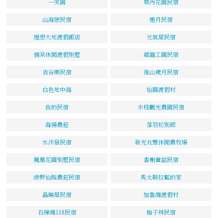
一笑園
莫內花園民宿
山海戀民宿
邀月民宿
理想大地渡假飯店
元氣屋民宿
倆呆休閒渡假別墅
越牆工園民宿
吉谷樂民宿
後山歲月民宿
白色地中海
怡園渡假村
我的民宿
米棧觀光農園民宿
海揚農莊
落羽松別館
水泮居民宿
新光兆豐休閒農牧場
鳳凰花園別墅民宿
香榭童話民宿
綠野仙蹤農莊民宿
馬太鞍拉藍的家
晶暘屋民宿
加魯灣渡假村
石梯灣118民宿
柚子林民宿