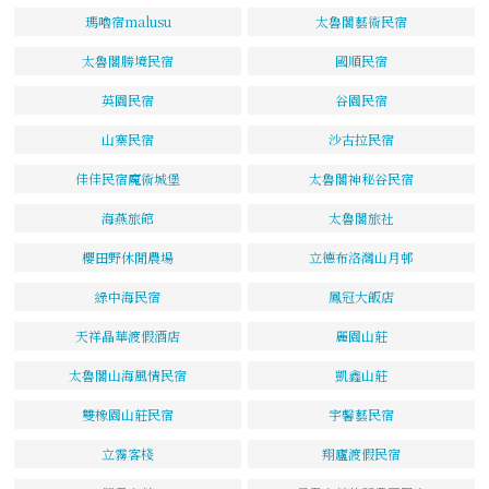
瑪嚕宿malusu
太魯閣藝術民宿
太魯閣勝境民宿
國順民宿
英園民宿
谷園民宿
山寨民宿
沙古拉民宿
佳佳民宿魔術城堡
太魯閣神秘谷民宿
海燕旅館
太魯閣旅社
櫻田野休閒農場
立德布洛灣山月邨
綠中海民宿
鳳冠大飯店
天祥晶華渡假酒店
麗園山莊
太魯閣山海風情民宿
凱鑫山莊
雙橡園山莊民宿
宇馨藝民宿
立霧客棧
翔廬渡假民宿