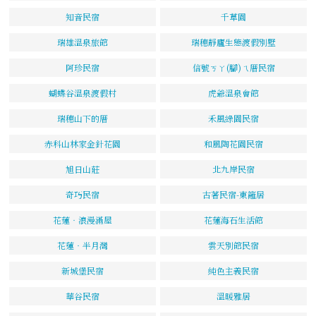
知音民宿
千草園
瑞雄溫泉旅館
瑞穗靜廬生態渡假別墅
阿珍民宿
信號ㄎㄚ(腳)ㄟ厝民宿
蝴蝶谷溫泉渡假村
虎爺溫泉會館
瑞穗山下的厝
禾風綠園民宿
赤科山林家金針花園
和風陶花園民宿
旭日山莊
北九岸民宿
奇巧民宿
古著民宿-東籬居
花蓮‧浪漫滿屋
花蓮海石生活館
花蓮‧半月灣
雲天別館民宿
新城堡民宿
純色主義民宿
華谷民宿
溫暖雅居