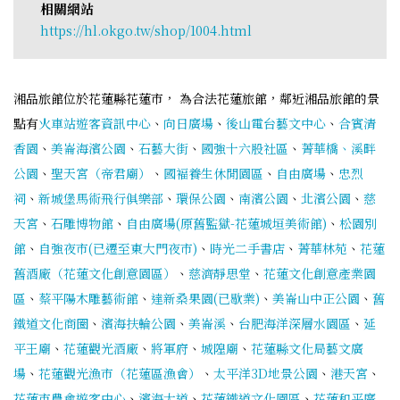
相關網站
https://hl.okgo.tw/shop/1004.html
湘品旅館位於花蓮縣花蓮市， 為合法花蓮旅館，鄰近湘品旅館的景
點有
火車站遊客資訊中心
、
向日廣場
、
後山電台藝文中心
、
合賓清
香園
、
美崙海濱公園
、
石藝大街
、
國強十六股社區
、
菁華橋、溪畔
公園
、
聖天宮（帝君廟）
、
國褔養生休閒園區
、
自由廣場
、
忠烈
祠
、
新城堡馬術飛行俱樂部
、
環保公園
、
南濱公園
、
北濱公園
、
慈
天宮
、
石雕博物館
、
自由廣場(原舊監獄-花蓮城垣美術館)
、
松園別
館
、
自強夜市(已遷至東大門夜市)
、
時光二手書店
、
菁華林苑
、
花蓮
舊酒廠（花蓮文化創意園區）
、
慈濟靜思堂
、
花蓮文化創意產業園
區
、
蔡平陽木雕藝術館
、
達新桑果園(已歇業)
、
美崙山中正公園
、
舊
鐵道文化商圈
、
濱海扶輪公園
、
美崙溪
、
台肥海洋深層水園區
、
延
平王廟
、
花蓮觀光酒廠
、
將軍府
、
城隍廟
、
花蓮縣文化局藝文廣
場
、
花蓮觀光漁市（花蓮區漁會）
、
太平洋3D地景公園
、
港天宮
、
花蓮市農會遊客中心
、
濱海大道
、
花蓮鐵道文化園區
、
花蓮和平廣