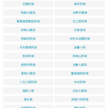
花崗民宿
青年民宿
統帥大飯店
吉野村風情
雅巷渡假風格民宿
花之戀民宿
祥鼎大飯店
花東客棧
教師家民宿
好所在休閒民宿
月采風情民宿
溫馨小棧
雲荷民宿
祥燕山民宿
戀戀峇里島
合歡大飯店
香城大飯店
馨憶精緻民宿
三友之屋民宿
好來民宿
海豚小築
岱怡大飯店
青松居
被浪打到民宿
曾媽媽民宿
聖地牙哥