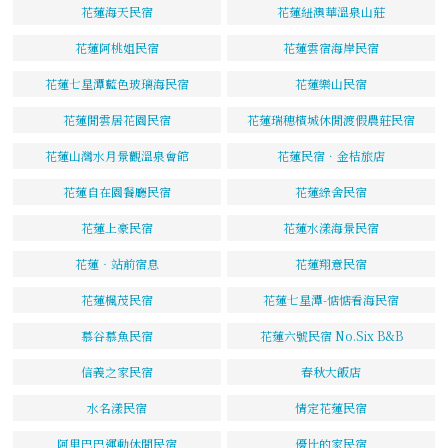
花蓮海天民宿
花蓮紐澳華溫泉山莊
花蓮阿桃姐民宿
花蓮雲宿海岸民宿
花蓮七星潭藍色玻璃海民宿
花蓮樂山民宿
花蓮閒雲居花園民宿
花蓮瑞穗檳城休閒渡假農莊民宿
花蓮山灣水月景觀溫泉會館
花蓮民宿．金桔旅店
花蓮自在園餐廳民宿
花蓮綠舍民宿
花蓮上豪民宿
花蓮水漾海景民宿
花蓮‧站前宿息
花蓮翔意民宿
花蓮楓茂民宿
花蓮七星潭-惦惦看海民宿
慕谷慕魚民宿
花蓮六號民宿 No.Six B&B
信義之家民宿
春秋大飯店
水名漾民宿
情定花蓮民宿
阿里巴巴運動休閒民宿
優比的家民宿