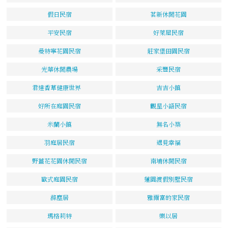
假日民宿
茗新休閒花園
平安民宿
好萊屋民宿
曼特寧花園民宿
莊家堡田園民宿
光華休閒農場
采豐民宿
君達香草健康世界
吉吉小鎮
好所在庭園民宿
觀星小語民宿
米蘭小鎮
無名小築
羽庭居民宿
遇見幸福
野薑花花園休閒民宿
南埔休閒民宿
歐式庭園民宿
蓮園渡假別墅民宿
滌塵居
雅爾富的家民宿
瑪格莉特
樂以居