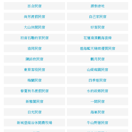
百合民宿
源泰綠地
尚芳渡假民宿
自己家民宿
大山休閒民宿
好客民宿
初音石雕的家民宿
花蓮南濱觀海套房
協同民宿
碧海藍天精緻優質民宿
陳詩欣民宿
觀月民宿
東里客棧民宿
山緹庭園民宿
梅蘭民宿
四季遊民宿
春夏秋冬渡假民宿
水的故鄉民宿
新雅閣民宿
一間民宿
日光民宿
海巢民宿
新城堡縱谷休閒農牧場
牛山野厝民宿