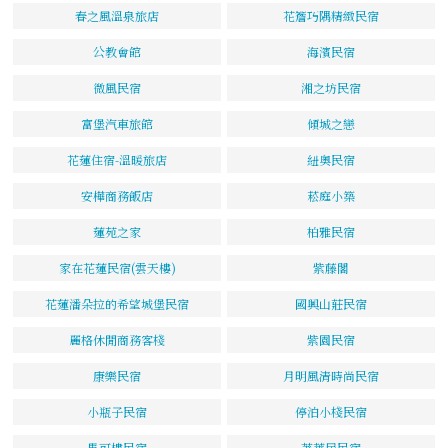
春之風溫泉旅店
花簷巧隅精緻民宿
公教會館
海濱民宿
微風民宿
湘之坊民宿
富堡汽車旅館
傾城之戀
花蓮住宿-溫暖旅店
紐奧民宿
安樺商務飯店
菘庭小築
蓮苑之家
柏雅民宿
家在花蓮民宿(雲天樓)
紫藤閣
花蓮潘朵拉的希望城堡民宿
國興山莊民宿
麗格休閒商務客棧
紫園民宿
康樂民宿
月明風清時尚民宿
小瓶子民宿
停泊小棧民宿
馬可樓民宿
荖萊居民宿