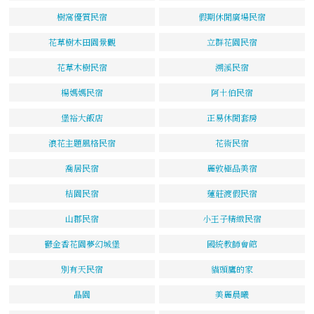
樹窩優質民宿
假期休閒廣場民宿
花草樹木田園景觀
立群花園民宿
花草木樹民宿
溯溪民宿
楊媽媽民宿
阿土伯民宿
堡裕大飯店
正易休閒套房
浪花主題風格民宿
花術民宿
喬居民宿
麗敦極品美宿
桔園民宿
蓮莊渡假民宿
山郡民宿
小王子精緻民宿
鬱金香花園夢幻城堡
國統教師會館
別有天民宿
貓頭鷹的家
晶園
美麗晨曦