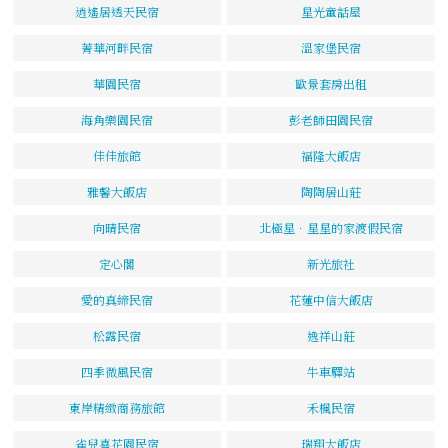
逍遙居透天民宿
星光童話屋
菁華河畔民宿
溫家堡民宿
華園民宿
歐景套房出租
海角樂園民宿
彭老師田園民宿
佳佳旅館
福隆大飯店
雅馨大飯店
陶陶居山莊
向晴民宿
北極星．星星的家渡假民宿
定心閣
新光旅社
愛的真締民宿
花蓮中信大飯店
松露民宿
逸祥山莊
四季微風民宿
牛車驛站
東岸精緻商務旅館
禾楓民宿
雀兒喜花園民宿
瑞翔大飯店