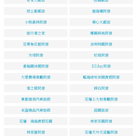
亞士都飯店
碧海樓民宿
小熊森林民宿
華心大飯店
旅行者之家
椰風時尚民宿
花草集花藝民宿
吉琍林園民宿
方翊民宿
松格民宿
香柚園休閒民宿
EZday民宿
大愛農場景觀民宿
藍海綠地休閒渡假民宿
客之屋民宿
鏷石民宿
東都商務汽車旅館
花蓮上大和景觀民宿
采盈精品汽車旅館
函園旅店
花蓮‧南海渡假花園
林家茶園民宿
林家厝民宿
花蓮天外天溫馨民宿