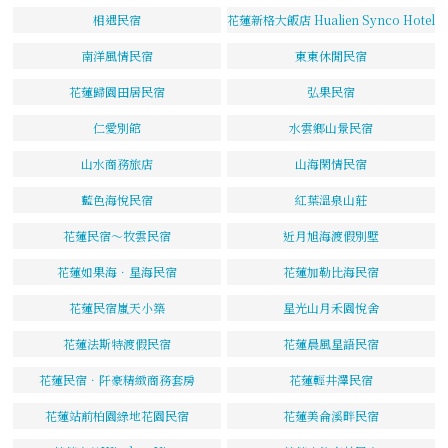
相遇民宿
花蓮新格大飯店 Hualien Synco Hotel
南洋風情民宿
東東休閒民宿
花蓮歸園田居民宿
弘果民宿
仁愛別館
水雲鄉山景民宿
山水商務旅店
山海閑情民宿
藍色海悅民宿
紅葉溫泉山莊
花蓮民宿～牧雲民宿
近月旭海渡假別墅
花蓮如果海．星海民宿
花蓮加勒比海民宿
花蓮民宿嵐天小築
星光山月禾園悅舍
花蓮法斯特渡假民宿
花蓮晨風星語民宿
花蓮民宿．阡豪精緻商務套房
花蓮輕井澤民宿
花蓮站前柏園綠地花園民宿
花蓮美侖溪畔民宿