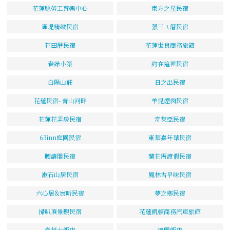
花蓮縣勞工育樂中心
東方之星民宿
麗堤精緻民宿
張三ㄟ厝民宿
花田厝民宿
花蓮世良商務旅館
春綠小築
約在這裡民宿
白陽山莊
日之出民宿
花蓮民宿- 青山河畔
羊兒煙囪民宿
花蓮花弄房民宿
奇萊亞民宿
63inn庭園民宿
東華嘉年華民宿
聽濤閣民宿
蘭花厝渡假民宿
漱石山居民宿
鳳林古早味民宿
六心居&宸昕民宿
夢之鄉民宿
掃叭頂景觀民宿
花蓮凱頓商務汽車旅館
奇萊大飯店
綠園飯店