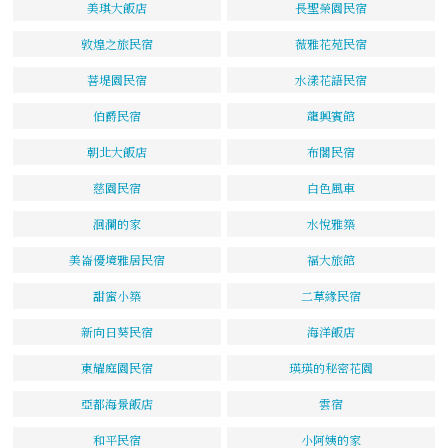
美琪大飯店
長聖榮園民宿
敦煌之旅民宿
薇雅花苑民宿
菩堤園民宿
水漾花語民宿
伯爵民宿
龍興賓館
朝北大飯店
布閣民宿
慈園民宿
白色風車
洄瀾的家
水悅雅築
美崙優境雅居民宿
福大旅館
甜蜜小築
二草緣民宿
新向日葵民宿
海洋飯店
東耀庭園民宿
瑛瑛的秘密花園
亞都海景飯店
雲宿
和平民宿
小阿姨的家