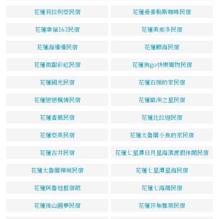
花蓮貝拉利亞民宿
花蓮曼普勒斯咖啡民宿
花蓮幸福163民宿
花蓮美那多民宿
花蓮海邊邊民宿
花蓮聽海民宿
花蓮微甜彩虹民宿
花蓮狗go快樂寵物民宿
花蓮國光民宿
花蓮石頭的家民宿
花蓮戀戀楓情民宿
花蓮歐洲之星民宿
花蓮香風民宿
花蓮比拉迦民宿
花蓮亞美民宿
花蓮太魯閣小魚的家民宿
花蓮古井民宿
花蓮七星潭日月星海濱渡假休閒民宿
花蓮太魯閣樺城民宿
花蓮七星潭星海民宿
花蓮阿魯娃藝宿館
花蓮七海灣民宿
花蓮後山圓夢民宿
花蓮莎集雅築民宿