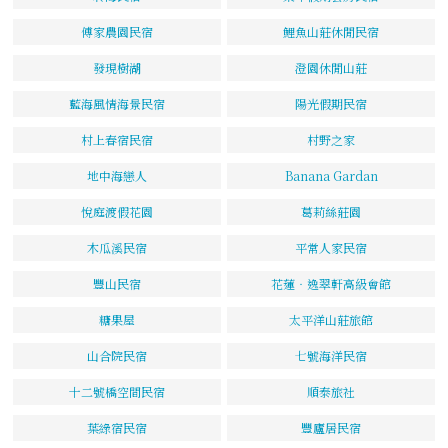
傅家農園民宿
鯉魚山莊休閒民宿
發現樹湖
澄園休閒山莊
藍海風情海景民宿
陽光假期民宿
村上春宿民宿
村野之家
地中海戀人
Banana Gardan
悅庭渡假花園
葛莉絲莊園
木瓜溪民宿
平常人家民宿
豐山民宿
花蓮‧逸翠軒高級會館
糖果屋
太平洋山莊旅館
山合院民宿
七號海洋民宿
十二號橋空間民宿
順泰旅社
葉綠宿民宿
豐廬居民宿