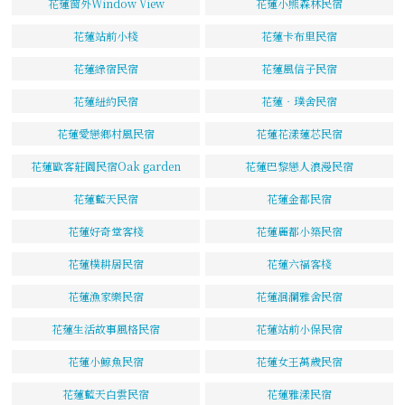
花蓮窗外Window View
花蓮小熊森林民宿
花蓮站前小棧
花蓮卡布里民宿
花蓮綠宿民宿
花蓮風信子民宿
花蓮紐約民宿
花蓮‧璞舍民宿
花蓮愛戀鄉村風民宿
花蓮花漾蓮芯民宿
花蓮歐客莊園民宿Oak garden
花蓮巴黎戀人浪漫民宿
花蓮藍天民宿
花蓮金都民宿
花蓮好奇堂客棧
花蓮麗都小築民宿
花蓮樸耕居民宿
花蓮六福客棧
花蓮漁家樂民宿
花蓮洄瀾雅舍民宿
花蓮生活故事風格民宿
花蓮站前小保民宿
花蓮小鯨魚民宿
花蓮女王萬歲民宿
花蓮藍天白雲民宿
花蓮雅漾民宿