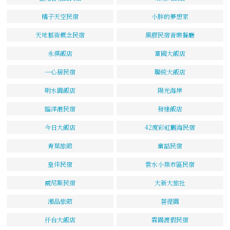
橘子天空民宿
小胖的夢想家
天地藝術概念民宿
黑膠民宿音樂餐廳
永祺飯店
富國大飯店
一心居民宿
聯統大飯店
明水園飯店
陽光海岸
臨洋港民宿
發達飯店
今日大飯店
42度彩虹觀海民宿
青葉旅館
童話民宿
皇佳民宿
雲水小築市區民宿
威尼斯民宿
大新大旅社
湘品旅館
菩提園
仟台大飯店
霖園渡假民宿