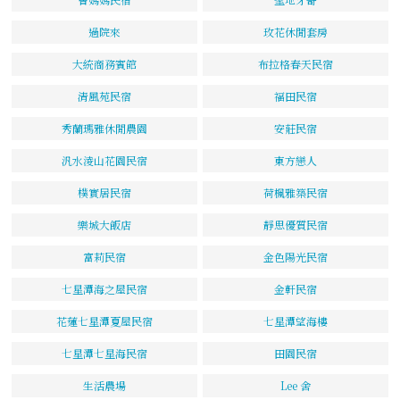
過院來
玫花休閒套房
大統商務賓館
布拉格春天民宿
清風苑民宿
福田民宿
秀蘭瑪雅休閒農園
安莊民宿
汎水淩山花園民宿
東方戀人
樸實居民宿
荷楓雅築民宿
樂城大飯店
靜思優質民宿
富莉民宿
金色陽光民宿
七星潭海之屋民宿
金軒民宿
花蓮七星潭夏屋民宿
七星潭望海樓
七星潭七星海民宿
田園民宿
生活農場
Lee 舍