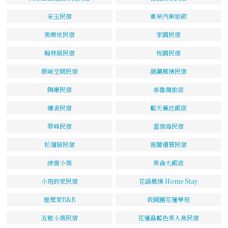
采玉民宿
東榮汽車旅館
美樂地民宿
家園民宿
翰林居民宿
悅園民宿
原味空間民宿
洄瀾風情民宿
陶庫民宿
那魯灣旅店
韓舍民宿
藍天麗池飯店
翠峰民宿
星宿海民宿
松蒲居民宿
薇閣優質民宿
綠窗小築
美侖大飯店
小斑的家民宿
花語風情 Home Stay
遊歷家B&B
救國團花蓮學苑
五號小築民宿
花蓮晶藍色美人魚民宿