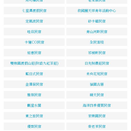
七星潭渡假民宿
救國團天祥青年活動中心
定風波民宿
砂卡礑民宿
哇旦民宿
青山河畔民宿
卡蓮CO民宿
全民客棧
如意民宿
祁楨軒民宿
雙橡園渡假山莊(附設九虹茶莊)
日先照農莊民宿
藍日式民宿
未央花苑民宿
金澤居民宿
福園古厝
雅築民宿
晴天民宿
觀星水閣
海洋四季優質民宿
東之旅民宿
家樂園民宿
優齋民宿
秦老爹民宿