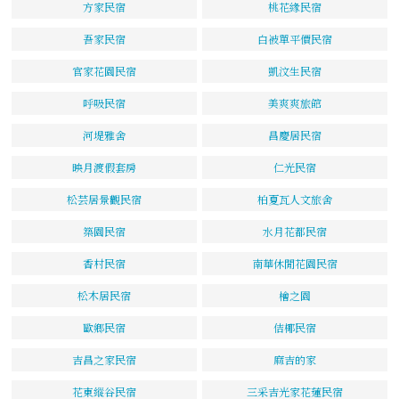
方家民宿
桃花緣民宿
吾家民宿
白被單平價民宿
官家花園民宿
凱汶生民宿
呼吸民宿
美爽爽旅館
河堤雅舍
昌慶居民宿
映月渡假套房
仁光民宿
松芸居景觀民宿
柏夏瓦人文旅舍
築園民宿
水月花都民宿
香村民宿
南華休閒花園民宿
松木居民宿
檜之園
歐鄉民宿
佶椰民宿
吉昌之家民宿
麻吉的家
花東縱谷民宿
三采吉光家花蓮民宿