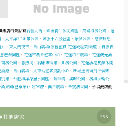
祺飯店的景點有
石藝大街
、
國褔養生休閒園區
、
美崙海濱公園
、
福
店
、
太平洋3D地景公園
、
國強十六股社區
、
環保公園
、
慈濟靜思
廟）
、
東大門夜市
、
自由廣場(原舊監獄-花蓮城垣美術館)
、
自強夜
意產業園區
、
花蓮市農會遊客中心
、
花蓮和平廣場
、
花蓮觀光漁
、
南濱公園
、
忠烈祠
、
石雕博物館
、
北濱公園
、
花蓮漁港賞鯨休閒
光酒廠
、
自由廣場
、
火車站遊客資訊中心
、
新城堡馬術飛行俱樂
園別館
、
台肥海洋深層水園區
、
菁華橋、溪畔公園
、
濱海扶輪公
新桑果園(已歇業)
、
將軍府
、
向日廣場
、
合賓清香園
、永祺飯店歡
蓮其他店家
755