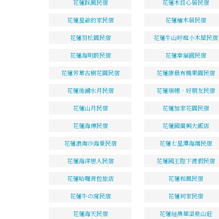
花蓮踩風民宿
花蓮木目心居民宿
花蓮星爺的家民宿
花蓮檜木居民宿
花蓮羽松園民宿
花蓮牛山呼庭小木屋民宿
花蓮海明蔚民宿
花蓮幸福圓民宿
花蓮芳草古樹花園民宿
花蓮康晨有機果園民宿
花蓮後湖水月民宿
花蓮瑞穗‧好朋友民宿
花蓮山月民宿
花蓮加家花園民宿
花蓮海傳民宿
花蓮國廣興大飯店
花蓮浪淘沙海景民宿
花蓮七星潭海灣民宿
花蓮海洋戀人民宿
花蓮國王陛下渡假民宿
花蓮哈囉背包旅店
花蓮和風民宿
花蓮牛の窩民宿
花蓮何家民宿
花蓮海天民宿
花蓮紐澳華溫泉山莊