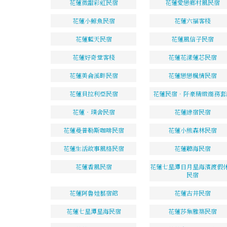
花蓮微甜彩虹民宿
花蓮愛戀鄉村風民宿
花蓮小鯨魚民宿
花蓮六福客棧
花蓮藍天民宿
花蓮風信子民宿
花蓮好奇堂客棧
花蓮花漾蓮芯民宿
花蓮美侖溪畔民宿
花蓮戀戀楓情民宿
花蓮貝拉利亞民宿
花蓮民宿．阡豪精緻商務套
花蓮‧璞舍民宿
花蓮綠宿民宿
花蓮曼普勒斯咖啡民宿
花蓮小熊森林民宿
花蓮生活故事風格民宿
花蓮聽海民宿
花蓮香風民宿
花蓮七星潭日月星海濱渡假
民宿
花蓮阿魯娃藝宿館
花蓮古井民宿
花蓮七星潭星海民宿
花蓮莎集雅築民宿