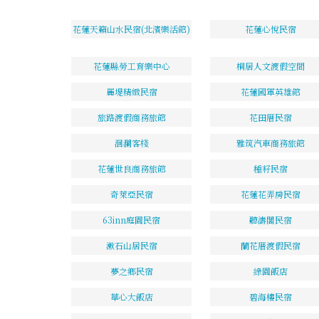
花蓮天籟山水民宿(北濱樂活館)
花蓮心悅民宿
花蓮縣勞工育樂中心
桐居人文渡假空間
麗堤精緻民宿
花蓮國軍英雄館
旅路渡假商務旅館
花田厝民宿
洄瀾客棧
雅筑汽車商務旅館
花蓮世良商務旅館
種籽民宿
奇萊亞民宿
花蓮花弄房民宿
63inn庭園民宿
聽濤閣民宿
漱石山居民宿
蘭花厝渡假民宿
夢之鄉民宿
綠園飯店
華心大飯店
碧海樓民宿