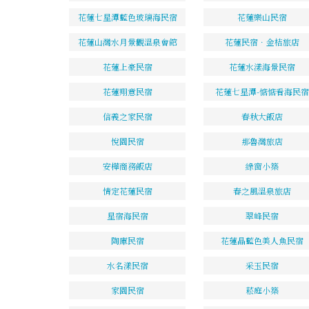
花蓮七星潭藍色玻璃海民宿
花蓮樂山民宿
花蓮山灣水月景觀溫泉會館
花蓮民宿．金桔旅店
花蓮上豪民宿
花蓮水漾海景民宿
花蓮翔意民宿
花蓮七星潭-惦惦看海民宿
信義之家民宿
春秋大飯店
悅園民宿
那魯灣旅店
安樺商務飯店
綠窗小築
情定花蓮民宿
春之風溫泉旅店
星宿海民宿
翠峰民宿
陶庫民宿
花蓮晶藍色美人魚民宿
水名漾民宿
采玉民宿
家園民宿
菘庭小築