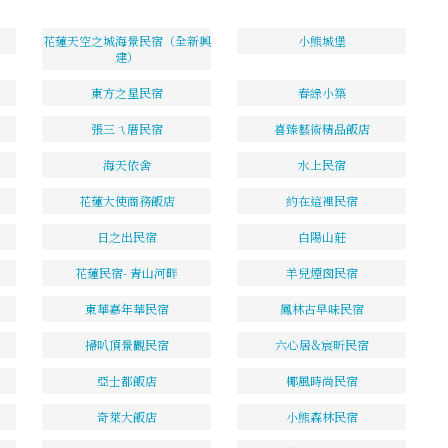
花蓮天空之城海景民宿（全新興
小熊城堡
建）
東方之星民宿
春綠小築
張三ㄟ厝民宿
喜臻藝術精品飯店
海天依舍
水上民宿
花蓮大使商務飯店
約在這裡民宿
日之出民宿
白陽山莊
花蓮民宿- 青山河畔
羊兒煙囪民宿
東華嘉年華民宿
鳳林古早味民宿
掃叭頂景觀民宿
六心居&宸昕民宿
亞士都飯店
椰風時尚民宿
奇萊大飯店
小熊森林民宿