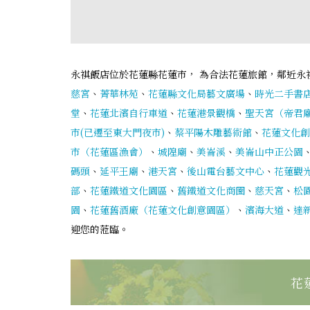
永祺飯店位於花蓮縣花蓮市， 為合法花蓮旅館，鄰近永
慈宮
、
菁華林苑
、
花蓮縣文化局藝文廣場
、
時光二手書
堂
、
花蓮北濱自行車道
、
花蓮港景觀橋
、
聖天宮（帝君
市(已遷至東大門夜市)
、
蔡平陽木雕藝術館
、
花蓮文化創
市（花蓮區漁會）
、
城隍廟
、
美崙溪
、
美崙山中正公園
碼頭
、
延平王廟
、
港天宮
、
後山電台藝文中心
、
花蓮觀
部
、
花蓮鐵道文化園區
、
舊鐵道文化商圈
、
慈天宮
、
松
園
、
花蓮舊酒廠（花蓮文化創意園區）
、
濱海大道
、
達
迎您的蒞臨。
花