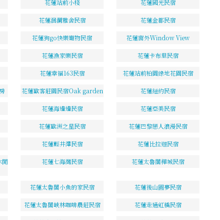
花蓮站前小棧
花蓮國光民宿
花蓮洄瀾雅舍民宿
花蓮金都民宿
花蓮狗go快樂寵物民宿
花蓮窗外Window View
花蓮漁家樂民宿
花蓮卡布里民宿
花蓮幸福163民宿
花蓮站前柏園綠地花園民宿
房
花蓮歐客莊園民宿Oak garden
花蓮紐約民宿
花蓮海邊邊民宿
花蓮亞美民宿
花蓮歐洲之星民宿
花蓮巴黎戀人浪漫民宿
花蓮輕井澤民宿
花蓮比拉迦民宿
休閒
花蓮七海灣民宿
花蓮太魯閣樺城民宿
花蓮太魯閣小魚的家民宿
花蓮後山圓夢民宿
花蓮太魯閣峽林咖啡農莊民宿
花蓮走過虹橋民宿