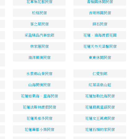
花草集花藝民宿
香柚園休閒民宿
松格民宿
吉琍林園民宿
客之屋民宿
鏷石民宿
采盈精品汽車旅館
花蓮‧南海渡假花園
林家厝民宿
花蓮天外天溫馨民宿
南洋風情民宿
東東休閒民宿
水雲鄉山景民宿
仁愛別館
山海閑情民宿
紅葉溫泉山莊
花蓮如果海．星海民宿
花蓮加勒比海民宿
花蓮法斯特渡假民宿
花蓮晨風星語民宿
花蓮美那多民宿
花蓮女王萬歲民宿
花蓮麗都小築民宿
花蓮石頭的家民宿