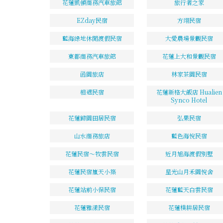
花蓮凱頓商務汽車旅館
旅行者之家
EZday民宿
方翊民宿
藍海綠地休閒渡假民宿
大愛農場景觀民宿
東都商務汽車旅館
花蓮上大和景觀民宿
函園旅店
林家茶園民宿
相遇民宿
花蓮新格大飯店 Hualien
Synco Hotel
花蓮歸園田居民宿
弘果民宿
山水商務旅店
藍色海悅民宿
花蓮民宿～牧雲民宿
近月旭海渡假別墅
花蓮民宿嵐天小築
星光山月禾園悅舍
花蓮站前小保民宿
花蓮藍天白雲民宿
花蓮雅漾民宿
花蓮樸耕居民宿