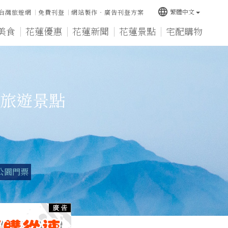
language
繁體中文
台灣旅遊網
免費刊登
網站製作‧廣告刊登方案
美食
花蓮優惠
花蓮新聞
花蓮景點
宅配購物
旅遊景點
公園門票