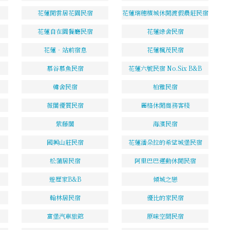
花蓮閒雲居花園民宿
花蓮瑞穗檳城休閒渡假農莊民宿
花蓮自在園餐廳民宿
花蓮綠舍民宿
花蓮‧站前宿息
花蓮楓茂民宿
慕谷慕魚民宿
花蓮六號民宿 No.Six B&B
韓舍民宿
柏雅民宿
薇閣優質民宿
麗格休閒商務客棧
紫藤閣
海濱民宿
國興山莊民宿
花蓮潘朵拉的希望城堡民宿
松蒲居民宿
阿里巴巴運動休閒民宿
遊歷家B&B
傾城之戀
翰林居民宿
優比的家民宿
富堡汽車旅館
原味空間民宿