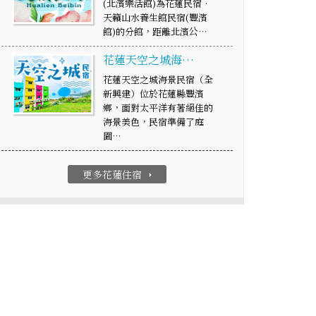
(北濱樂活館)為花蓮民宿‧
天籟山水養生館民宿(豐濱
館)的分館，距離北濱公…
花蓮天空之城海…
花蓮天空之城海景民宿（全
新興建）位於花蓮縣豐濱
鄉，面對太平洋有著絕佳的
海景美色，民宿準備了庭
園…
更多花蓮住宿
arrow_right