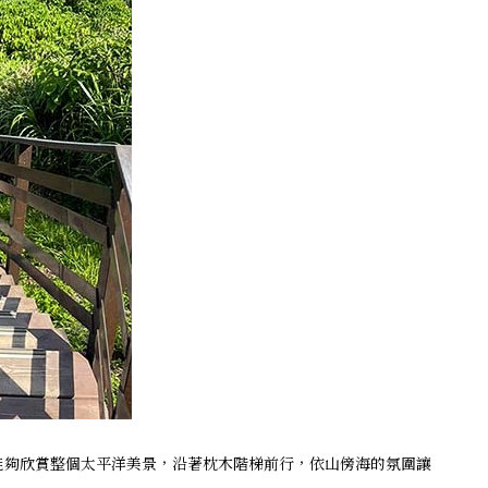
能夠欣賞整個太平洋美景，沿著枕木階梯前行，依山傍海的氛圍讓