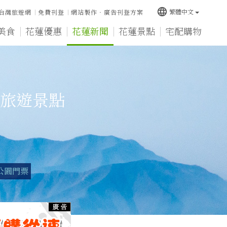
language
繁體中文
台灣旅遊網
免費刊登
網站製作‧廣告刊登方案
美食
花蓮優惠
花蓮新聞
花蓮景點
宅配購物
旅遊景點
公園門票