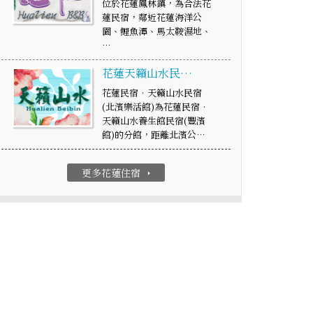
位於花蓮鳳林鎮，為合法花
蓮民宿，鄰近花蓮海洋公
園、鯉魚潭、馬太鞍濕地、
…
花蓮天籟山水民…
花蓮民宿‧天籟山水民宿
(北濱樂活館)為花蓮民宿‧
天籟山水養生館民宿(豐濱
館)的分館，距離北濱公…
更多花蓮住宿
arrow_right