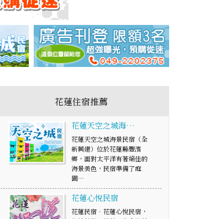
花蓮住宿推薦
花蓮天空之城海…
花蓮天空之城海景民宿（全
新興建）位於花蓮縣豐濱
鄉，面對太平洋有著絕佳的
海景美色，民宿準備了庭
園…
花蓮心悅民宿
花蓮民宿‧花蓮心悅民宿，